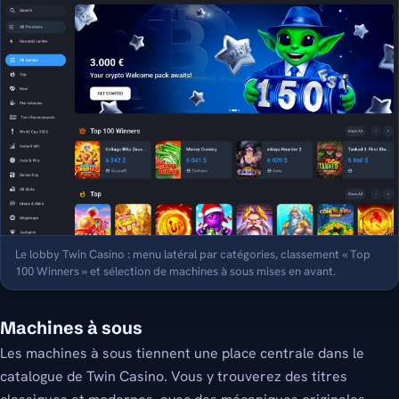
Le lobby Twin Casino : menu latéral par catégories, classement « Top
100 Winners » et sélection de machines à sous mises en avant.
Machines à sous
Les machines à sous tiennent une place centrale dans le
catalogue de Twin Casino. Vous y trouverez des titres