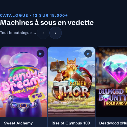
CATALOGUE · 12 SUR 18.000+
Machines à sous en vedette
‹
›
Tout le catalogue →
▶
▶
Sweet Alchemy
Rise of Olympus 100
Deadwood xN