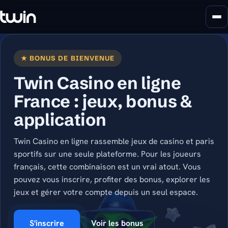
Bonus
★ BONUS DE BIENVENUE
Twin Casino en ligne
Jeux
France : jeux, bonus &
Paris Sportifs
application
Application
Twin Casino en ligne rassemble jeux de casino et paris
sportifs sur une seule plateforme. Pour les joueurs
français, cette combinaison est un vrai atout. Vous
Paiements
pouvez vous inscrire, profiter des bonus, explorer les
jeux et gérer votre compte depuis un seul espace.
FAQ
S'inscrire
Voir les bonus