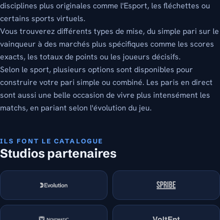
disciplines plus originales comme l'Esport, les fléchettes ou
certains sports virtuels.
Vous trouverez différents types de mise, du simple pari sur le
vainqueur à des marchés plus spécifiques comme les scores
exacts, les totaux de points ou les joueurs décisifs.
Selon le sport, plusieurs options sont disponibles pour
construire votre pari simple ou combiné. Les paris en direct
sont aussi une belle occasion de vivre plus intensément les
matchs, en pariant selon l'évolution du jeu.
ILS FONT LE CATALOGUE
Studios partenaires