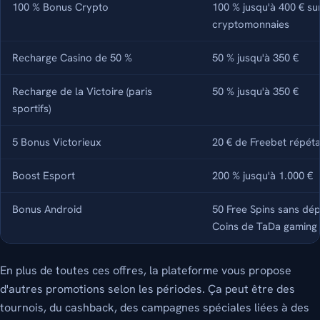
100 % Bonus Crypto
100 % jusqu'à
400 €
sur
cryptomonnaies
Recharge Casino de 50 %
50 % jusqu'à
350 €
Recharge de la Victoire (paris
50 % jusqu'à
350 €
sportifs)
5 Bonus Victorieux
20 €
de Freebet répétab
Boost Esport
200 % jusqu'à
1.000 €
Bonus Android
50 Free Spins sans dép
Coins de TaDa gaming
En plus de toutes ces offres, la plateforme vous propose
d'autres promotions selon les périodes. Ça peut être des
tournois, du cashback, des campagnes spéciales liées à des