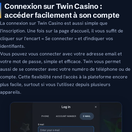
Connexion sur Twin Casino :
accéder facilement à son compte
La connexion sur Twin Casino est aussi simple que
l'inscription. Une fois sur la page d'accueil, il vous suffit de
cliquer sur l'encart « Se connecter » et d'indiquer vos
identifiants.
Vous pouvez vous connecter avec votre adresse email et
votre mot de passe, simple et efficace. Twin vous permet
aussi de se connecter avec votre numéro de téléphone ou de
compte. Cette flexibilité rend l'accès à la plateforme encore
plus facile, surtout si vous l'utilisez depuis plusieurs
appareils.