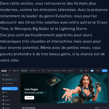
Dans cette section, vous retrouverez des formats plus
modernes, comme les émissions télévisées. Avec la présence
notamment du leader du genre Evolution, vous pourrez
découvrir des titres très volatiles avec entre autres le Crazy
Time, le Monopoly Big Baller et le Lightning Storm.
Ces jeux sont particulièrement appréciés pour leurs
mécaniques très visuelles et interactives mais aussi pour
leur énorme potentiel. Même avec de petites mises, vous
pouvez prétendre à de très beaux gains, si la chance est de
votre côté.