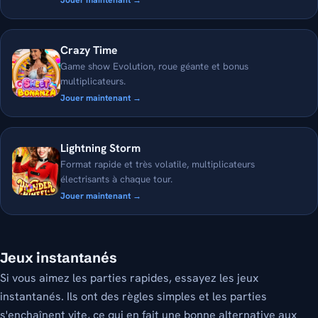
Jouer maintenant →
Crazy Time
Game show Evolution, roue géante et bonus
multiplicateurs.
Jouer maintenant →
Lightning Storm
Format rapide et très volatile, multiplicateurs
électrisants à chaque tour.
Jouer maintenant →
Jeux instantanés
Si vous aimez les parties rapides, essayez les jeux
instantanés. Ils ont des règles simples et les parties
s'enchaînent vite, ce qui en fait une bonne alternative aux