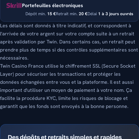
Portefeuilles électroniques
Dépôt min.
15 €
Retrait min.
20 €
Délai
1 à 3 jours ouvrés
Les délais sont donnés à titre indicatif, et correspondent à
l'arrivée de votre argent sur votre compte suite à un retrait
après validation par Twin. Dans certains cas, un retrait peut
prendre plus de temps si des contrôles supplémentaires sont
nécessaires.
Twin Casino France utilise le chiffrement SSL (Secure Socket
Layer) pour sécuriser les transactions et protéger les
données échangées entre vous et la plateforme. Il est aussi
important d'utiliser un moyen de paiement à votre nom. Ça
facilite la procédure KYC, limite les risques de blocage et
garantit que les fonds sont envoyés à la bonne personne.
Des dépôts et retraits simples et rapides