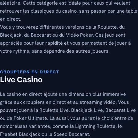
aléatoire. Cette catégorie est idéale pour ceux qui veulent
retrouver les classiques du casino, sans passer par une table
en direct.
Vous y trouverez différentes versions de la Roulette, du
Blackjack, du Baccarat ou du Vidéo Poker. Ces jeux sont
appréciés pour leur rapidité et vous permettent de jouer à
votre rythme, sans dépendre des autres joueurs.
CROUPIERS EN DIRECT
Live Casino
Le casino en direct ajoute une dimension plus immersive
grâce aux croupiers en direct et au streaming vidéo. Vous
pouvez jouer à la Roulette Live, Blackjack Live, Baccarat Live
ou de Poker Ultimate. Là aussi, vous aurez le choix entre de
nombreuses variantes, comme la Lightning Roulette, le
Freebet Blackjack ou le Speed Baccarat.