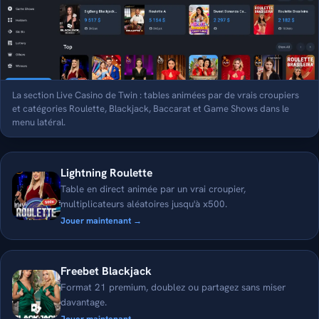
La section Live Casino de Twin : tables animées par de vrais croupiers
et catégories Roulette, Blackjack, Baccarat et Game Shows dans le
menu latéral.
Lightning Roulette
Table en direct animée par un vrai croupier,
multiplicateurs aléatoires jusqu'à x500.
Jouer maintenant →
Freebet Blackjack
Format 21 premium, doublez ou partagez sans miser
davantage.