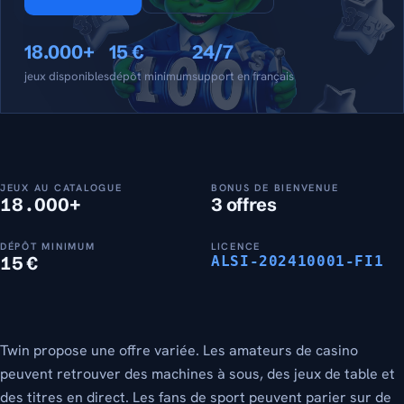
S'inscrire
18.000+
15 €
24/7
jeux disponibles
dépôt minimum
support en français
JEUX AU CATALOGUE
BONUS DE BIENVENUE
18.000+
3 offres
DÉPÔT MINIMUM
LICENCE
15 €
ALSI-202410001-FI1
Twin propose une offre variée. Les amateurs de casino
peuvent retrouver des machines à sous, des jeux de table et
des titres en direct. Les fans de sport peuvent parier sur de