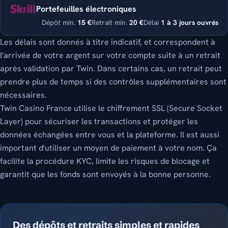
Portefeuilles électroniques
Dépôt min.
15 €
Retrait min.
20 €
Délai
1 à 3 jours ouvrés
Les délais sont donnés à titre indicatif, et correspondent à
l'arrivée de votre argent sur votre compte suite à un retrait
après validation par Twin. Dans certains cas, un retrait peut
prendre plus de temps si des contrôles supplémentaires sont
nécessaires.
Twin Casino France utilise le chiffrement SSL (Secure Socket
Layer) pour sécuriser les transactions et protéger les
données échangées entre vous et la plateforme. Il est aussi
important d'utiliser un moyen de paiement à votre nom. Ça
facilite la procédure KYC, limite les risques de blocage et
garantit que les fonds sont envoyés à la bonne personne.
Des dépôts et retraits simples et rapides