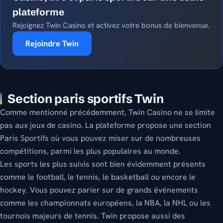
plateforme
Rejoignez Twin Casino et activez votre bonus de bienvenue.
Rejoindre Twin
Section paris sportifs Twin
Comme mentionné précédemment, Twin Casino ne se limite
pas aux jeux de casino. La plateforme propose une section
Paris Sportifs où vous pouvez miser sur de nombreuses
compétitions, parmi les plus populaires au monde.
Les sports les plus suivis sont bien évidemment présents
comme le football, le tennis, le basketball ou encore le
hockey. Vous pouvez parier sur de grands événements
comme les championnats européens, la NBA, la NHL ou les
tournois majeurs de tennis. Twin propose aussi des