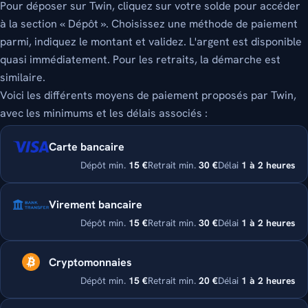
Pour déposer sur Twin, cliquez sur votre solde pour accéder
à la section « Dépôt ». Choisissez une méthode de paiement
parmi, indiquez le montant et validez. L'argent est disponible
quasi immédiatement. Pour les retraits, la démarche est
similaire.
Voici les différents moyens de paiement proposés par Twin,
avec les minimums et les délais associés :
Carte bancaire
Dépôt min.
15 €
Retrait min.
30 €
Délai
1 à 2 heures
Virement bancaire
Dépôt min.
15 €
Retrait min.
30 €
Délai
1 à 2 heures
Cryptomonnaies
Dépôt min.
15 €
Retrait min.
20 €
Délai
1 à 2 heures