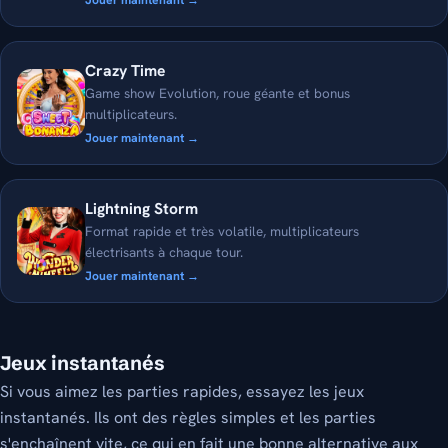
Jouer maintenant →
Crazy Time
Game show Evolution, roue géante et bonus
multiplicateurs.
Jouer maintenant →
Lightning Storm
Format rapide et très volatile, multiplicateurs
électrisants à chaque tour.
Jouer maintenant →
Jeux instantanés
Si vous aimez les parties rapides, essayez les jeux
instantanés. Ils ont des règles simples et les parties
s'enchaînent vite, ce qui en fait une bonne alternative aux