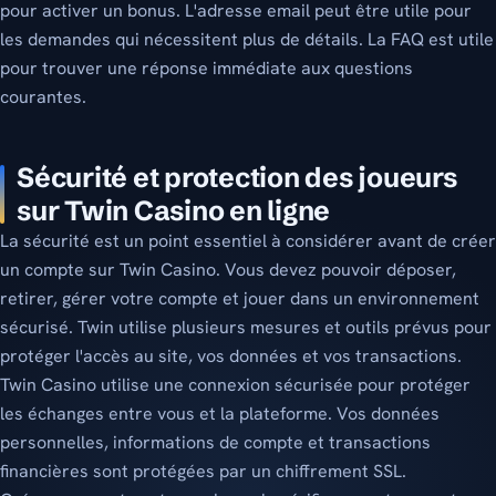
pour activer un bonus. L'adresse email peut être utile pour
les demandes qui nécessitent plus de détails. La FAQ est utile
pour trouver une réponse immédiate aux questions
courantes.
Sécurité et protection des joueurs
sur Twin Casino en ligne
La sécurité est un point essentiel à considérer avant de créer
un compte sur Twin Casino. Vous devez pouvoir déposer,
retirer, gérer votre compte et jouer dans un environnement
sécurisé. Twin utilise plusieurs mesures et outils prévus pour
protéger l'accès au site, vos données et vos transactions.
Twin Casino utilise une connexion sécurisée pour protéger
les échanges entre vous et la plateforme. Vos données
personnelles, informations de compte et transactions
financières sont protégées par un chiffrement SSL.