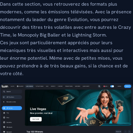
Dans cette section, vous retrouverez des formats plus
modernes, comme les émissions télévisées. Avec la présence
notamment du leader du genre Evolution, vous pourrez
découvrir des titres très volatiles avec entre autres le Crazy
Time, le Monopoly Big Baller et le Lightning Storm.
Ces jeux sont particulièrement appréciés pour leurs
mécaniques très visuelles et interactives mais aussi pour
leur énorme potentiel. Même avec de petites mises, vous
pouvez prétendre à de très beaux gains, si la chance est de
votre côté.