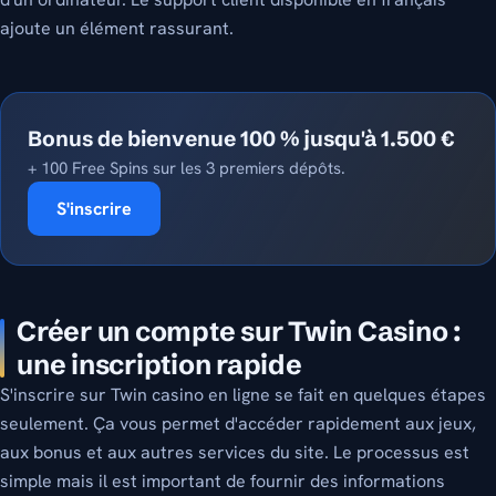
ajoute un élément rassurant.
Bonus de bienvenue 100 % jusqu'à 1.500 €
+ 100 Free Spins sur les 3 premiers dépôts.
S'inscrire
Créer un compte sur Twin Casino :
une inscription rapide
S'inscrire sur Twin casino en ligne se fait en quelques étapes
seulement. Ça vous permet d'accéder rapidement aux jeux,
aux bonus et aux autres services du site. Le processus est
simple mais il est important de fournir des informations