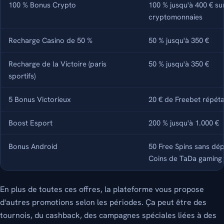
100 % Bonus Crypto
100 % jusqu'à
400 €
sur
cryptomonnaies
Recharge Casino de 50 %
50 % jusqu'à
350 €
Recharge de la Victoire (paris
50 % jusqu'à
350 €
sportifs)
5 Bonus Victorieux
20 €
de Freebet répétab
Boost Esport
200 % jusqu'à
1.000 €
Bonus Android
50 Free Spins sans dép
Coins de TaDa gaming
En plus de toutes ces offres, la plateforme vous propose
d'autres promotions selon les périodes. Ça peut être des
tournois, du cashback, des campagnes spéciales liées à des