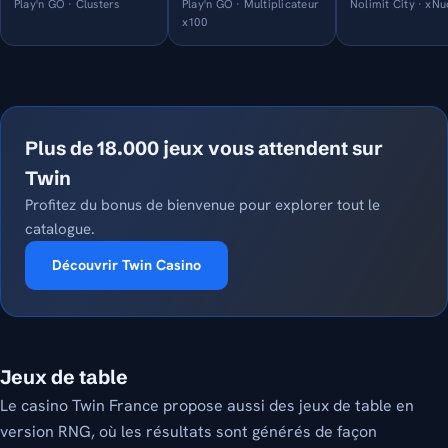
Play'n GO · Clusters
Play'n GO · Multiplicateur
Nolimit City · xN
x100
Plus de 18.000 jeux vous attendent sur
Twin
Profitez du bonus de bienvenue pour explorer tout le
catalogue.
Découvrir Twin Casino
Jeux de table
Le casino Twin France propose aussi des jeux de table en
version RNG, où les résultats sont générés de façon