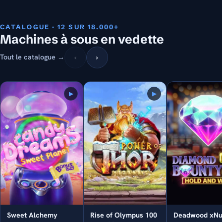
CATALOGUE · 12 SUR 18.000+
Machines à sous en vedette
‹
›
Tout le catalogue →
▶
▶
Sweet Alchemy
Rise of Olympus 100
Deadwood xN