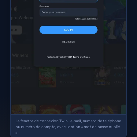
La fenêtre de connexion Twin : e-mail, numéro de téléphone
ou numéro de compte, avec l'option « mot de passe oublié
».