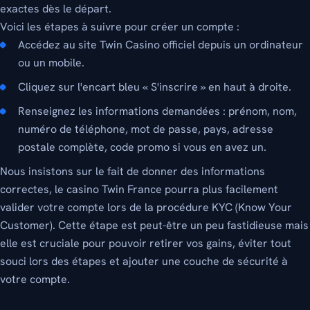
exactes dès le départ.
Voici les étapes à suivre pour créer un compte :
Accédez au site Twin Casino officiel depuis un ordinateur
ou un mobile.
Cliquez sur l'encart bleu « S'inscrire » en haut à droite.
Renseignez les informations demandées : prénom, nom,
numéro de téléphone, mot de passe, pays, adresse
postale complète, code promo si vous en avez un.
Nous insistons sur le fait de donner des informations
correctes, le casino Twin France pourra plus facilement
valider votre compte lors de la procédure KYC (Know Your
Customer). Cette étape est peut-être un peu fastidieuse mais
elle est cruciale pour pouvoir retirer vos gains, éviter tout
souci lors des étapes et ajouter une couche de sécurité à
votre compte.