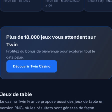
Play'n GO · Clusters
Play'n GO · Multiplicateur
Nolimit City · xN
x100
Plus de 18.000 jeux vous attendent sur
Twin
Profitez du bonus de bienvenue pour explorer tout le
catalogue.
Découvrir Twin Casino
Jeux de table
Le casino Twin France propose aussi des jeux de table en
version RNG, où les résultats sont générés de façon