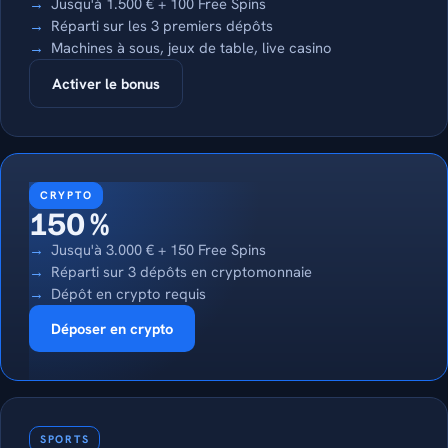
Jusqu'à
1.500 €
+ 100 Free Spins
Réparti sur les 3 premiers dépôts
Machines à sous, jeux de table, live casino
Activer le bonus
CRYPTO
150 %
Jusqu'à
3.000 €
+ 150 Free Spins
Réparti sur 3 dépôts en cryptomonnaie
Dépôt en crypto requis
Déposer en crypto
SPORTS