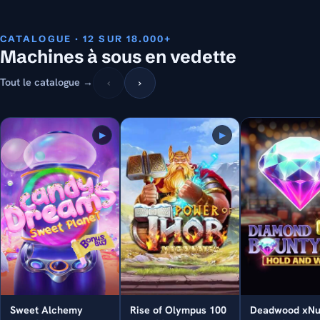
CATALOGUE · 12 SUR 18.000+
Machines à sous en vedette
‹
›
Tout le catalogue →
▶
▶
Sweet Alchemy
Rise of Olympus 100
Deadwood xN