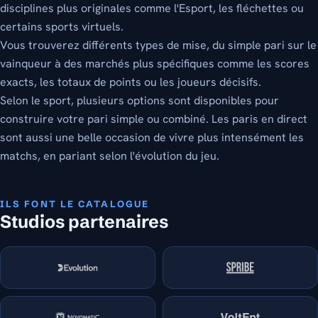
disciplines plus originales comme l'Esport, les fléchettes ou
certains sports virtuels.
Vous trouverez différents types de mise, du simple pari sur le
vainqueur à des marchés plus spécifiques comme les scores
exacts, les totaux de points ou les joueurs décisifs.
Selon le sport, plusieurs options sont disponibles pour
construire votre pari simple ou combiné. Les paris en direct
sont aussi une belle occasion de vivre plus intensément les
matchs, en pariant selon l'évolution du jeu.
ILS FONT LE CATALOGUE
Studios partenaires