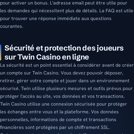
pour activer un bonus. L'adresse email peut être utile pour
les demandes qui nécessitent plus de détails. La FAQ est utile
pour trouver une réponse immédiate aux questions
courantes.
Sécurité et protection des joueurs
sur Twin Casino en ligne
La sécurité est un point essentiel à considérer avant de créer
un compte sur Twin Casino. Vous devez pouvoir déposer,
retirer, gérer votre compte et jouer dans un environnement
sécurisé. Twin utilise plusieurs mesures et outils prévus pour
protéger l'accès au site, vos données et vos transactions.
Twin Casino utilise une connexion sécurisée pour protéger
les échanges entre vous et la plateforme. Vos données
personnelles, informations de compte et transactions
financières sont protégées par un chiffrement SSL.