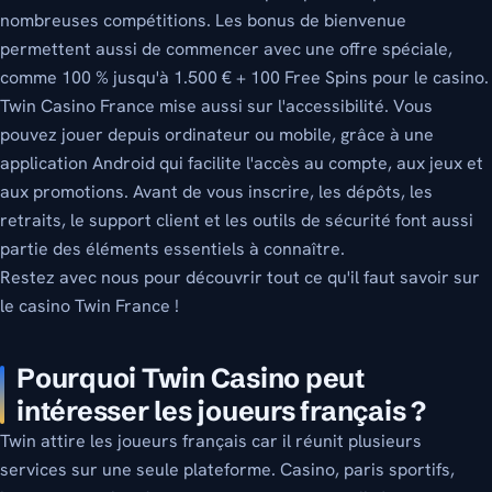
nombreuses compétitions. Les bonus de bienvenue
permettent aussi de commencer avec une offre spéciale,
comme 100 % jusqu'à
1.500 €
+ 100 Free Spins pour le casino.
Twin Casino France mise aussi sur l'accessibilité. Vous
pouvez jouer depuis ordinateur ou mobile, grâce à une
application Android qui facilite l'accès au compte, aux jeux et
aux promotions. Avant de vous inscrire, les dépôts, les
retraits, le support client et les outils de sécurité font aussi
partie des éléments essentiels à connaître.
Restez avec nous pour découvrir tout ce qu'il faut savoir sur
le casino Twin France !
Pourquoi Twin Casino peut
intéresser les joueurs français ?
Twin attire les joueurs français car il réunit plusieurs
services sur une seule plateforme. Casino, paris sportifs,