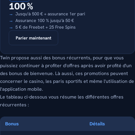
100 %
Jusqu'à
500 €
+ assurance 1er pari
Assurance 100 % jusqu'à
50 €
5 €
de Freebet + 25 Free Spins
Parier maintenant
Twin propose aussi des bonus récurrents, pour que vous
puissiez continuer à profiter d'offres après avoir profité d'un
des bonus de bienvenue. Là aussi, ces promotions peuvent
concerner le casino, les paris sportifs et même l'utilisation de
l'application mobile.
Le tableau ci-dessous vous résume les différentes offres
récurrentes :
Bonus
Détails