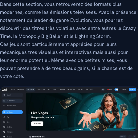
Dans cette section, vous retrouverez des formats plus
modernes, comme les émissions télévisées. Avec la présence
notamment du leader du genre Evolution, vous pourrez
découvrir des titres très volatiles avec entre autres le Crazy
Time, le Monopoly Big Baller et le Lightning Storm.
Ces jeux sont particulièrement appréciés pour leurs
mécaniques très visuelles et interactives mais aussi pour
leur énorme potentiel. Même avec de petites mises, vous
pouvez prétendre à de très beaux gains, si la chance est de
votre côté.