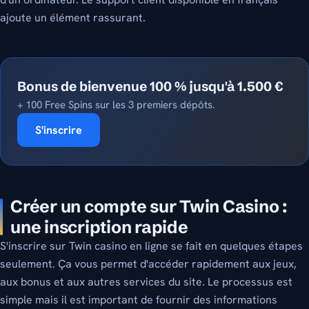
ajoute un élément rassurant.
Bonus de bienvenue 100 % jusqu'à 1.500 €
+ 100 Free Spins sur les 3 premiers dépôts.
S'inscrire
Créer un compte sur Twin Casino :
une inscription rapide
S'inscrire sur Twin casino en ligne se fait en quelques étapes
seulement. Ça vous permet d'accéder rapidement aux jeux,
aux bonus et aux autres services du site. Le processus est
simple mais il est important de fournir des informations