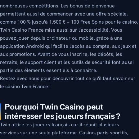
nombreuses compétitions. Les bonus de bienvenue
permettent aussi de commencer avec une offre spéciale,
comme 100 % jusqu'à
1.500 €
+ 100 Free Spins pour le casino.
Twin Casino France mise aussi sur l'accessibilité. Vous
pouvez jouer depuis ordinateur ou mobile, grâce à une
application Android qui facilite l'accès au compte, aux jeux et
aux promotions. Avant de vous inscrire, les dépôts, les
retraits, le support client et les outils de sécurité font aussi
partie des éléments essentiels à connaître.
Restez avec nous pour découvrir tout ce qu'il faut savoir sur
le casino Twin France !
Pourquoi Twin Casino peut
intéresser les joueurs français ?
Twin attire les joueurs français car il réunit plusieurs
services sur une seule plateforme. Casino, paris sportifs,