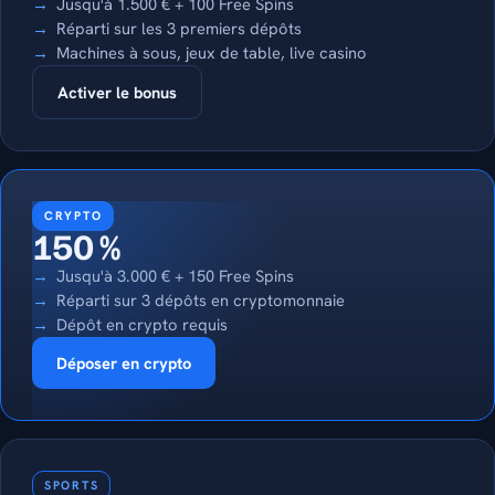
Jusqu'à
1.500 €
+ 100 Free Spins
Réparti sur les 3 premiers dépôts
Machines à sous, jeux de table, live casino
Activer le bonus
CRYPTO
150 %
Jusqu'à
3.000 €
+ 150 Free Spins
Réparti sur 3 dépôts en cryptomonnaie
Dépôt en crypto requis
Déposer en crypto
SPORTS