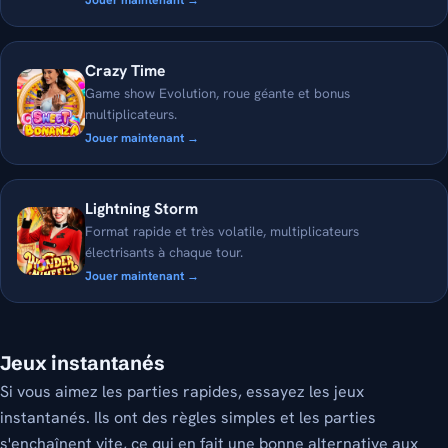
Jouer maintenant →
Crazy Time
Game show Evolution, roue géante et bonus
multiplicateurs.
Jouer maintenant →
Lightning Storm
Format rapide et très volatile, multiplicateurs
électrisants à chaque tour.
Jouer maintenant →
Jeux instantanés
Si vous aimez les parties rapides, essayez les jeux
instantanés. Ils ont des règles simples et les parties
s'enchaînent vite, ce qui en fait une bonne alternative aux