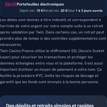
Portefeuilles électroniques
Dépôt min.
15 €
Retrait min.
20 €
Délai
1 à 3 jours ouvrés
Les délais sont donnés à titre indicatif, et correspondent à
l'arrivée de votre argent sur votre compte suite à un retrait
après validation par Twin. Dans certains cas, un retrait peut
prendre plus de temps si des contrôles supplémentaires sont
nécessaires.
Twin Casino France utilise le chiffrement SSL (Secure Socket
Layer) pour sécuriser les transactions et protéger les
données échangées entre vous et la plateforme. Il est aussi
important d'utiliser un moyen de paiement à votre nom. Ça
facilite la procédure KYC, limite les risques de blocage et
garantit que les fonds sont envoyés à la bonne personne.
Des dépôts et retraits simples et rapides