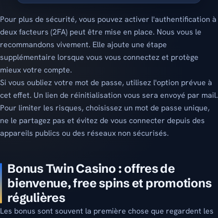
Pour plus de sécurité, vous pouvez activer l'authentification à
deux facteurs (2FA) peut être mise en place. Nous vous le
recommandons vivement. Elle ajoute une étape
supplémentaire lorsque vous vous connectez et protège
mieux votre compte.
Si vous oubliez votre mot de passe, utilisez l'option prévue à
cet effet. Un lien de réinitialisation vous sera envoyé par mail.
Pour limiter les risques, choisissez un mot de passe unique,
ne le partagez pas et évitez de vous connecter depuis des
appareils publics ou des réseaux non sécurisés.
Bonus Twin Casino : offres de
bienvenue, free spins et promotions
régulières
Les bonus sont souvent la première chose que regardent les