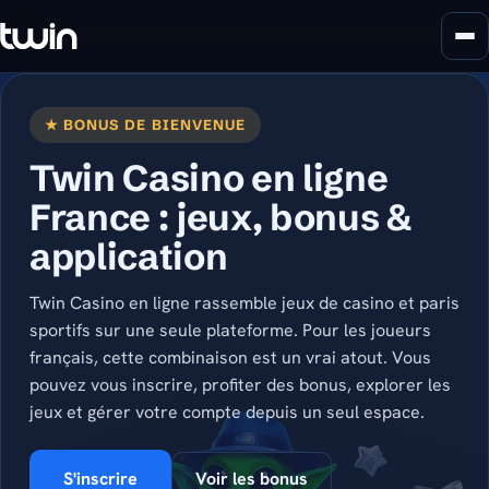
Bonus
★ BONUS DE BIENVENUE
Twin Casino en ligne
Jeux
France : jeux, bonus &
Paris Sportifs
application
Application
Twin Casino en ligne rassemble jeux de casino et paris
sportifs sur une seule plateforme. Pour les joueurs
français, cette combinaison est un vrai atout. Vous
Paiements
pouvez vous inscrire, profiter des bonus, explorer les
jeux et gérer votre compte depuis un seul espace.
FAQ
S'inscrire
Voir les bonus