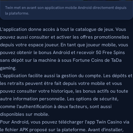
Twin met en avant son application mobile Android directement depuis
la plateforme.
L'application donne accès à tout le catalogue de jeux. Vous
pouvez aussi consulter et activer les offres promotionnelles
depuis votre espace joueur. En tant que joueur mobile, vous
pouvez obtenir le bonus Android et recevoir 50 Free Spins
sans dépôt sur la machine à sous Fortune Coins de TaDa
gaming.
L'application facilite aussi la gestion du compte. Les dépôts et
les retraits peuvent être fait depuis votre mobile et vous
pouvez consulter votre historique, les bonus actifs ou toute
autre information personnelle. Les options de sécurité,
comme l'authentification à deux facteurs, sont aussi
disponibles sur mobile.
Pour Android, vous pouvez télécharger l'app Twin Casino via
le fichier APK proposé sur la plateforme. Avant d'installer,