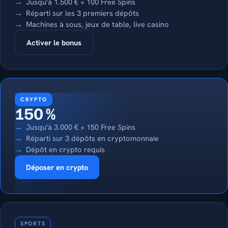
Jusqu'à
1.500 €
+ 100 Free Spins
Réparti sur les 3 premiers dépôts
Machines à sous, jeux de table, live casino
Activer le bonus
CRYPTO
150 %
Jusqu'à
3.000 €
+ 150 Free Spins
Réparti sur 3 dépôts en cryptomonnaie
Dépôt en crypto requis
Déposer en crypto
SPORTS