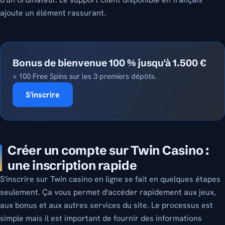
ajoute un élément rassurant.
Bonus de bienvenue 100 % jusqu'à 1.500 €
+ 100 Free Spins sur les 3 premiers dépôts.
S'inscrire
Créer un compte sur Twin Casino :
une inscription rapide
S'inscrire sur Twin casino en ligne se fait en quelques étapes
seulement. Ça vous permet d'accéder rapidement aux jeux,
aux bonus et aux autres services du site. Le processus est
simple mais il est important de fournir des informations