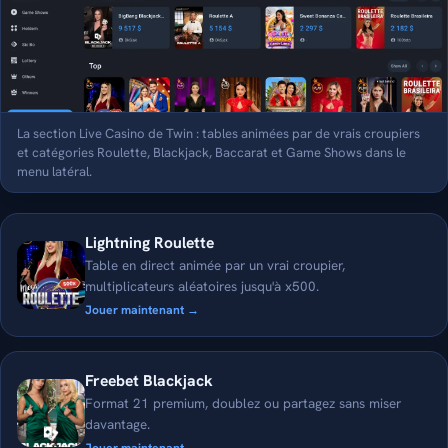
La section Live Casino de Twin : tables animées par de vrais croupiers
et catégories Roulette, Blackjack, Baccarat et Game Shows dans le
menu latéral.
Lightning Roulette
Table en direct animée par un vrai croupier,
multiplicateurs aléatoires jusqu'à x500.
Jouer maintenant →
Freebet Blackjack
Format 21 premium, doublez ou partagez sans miser
davantage.