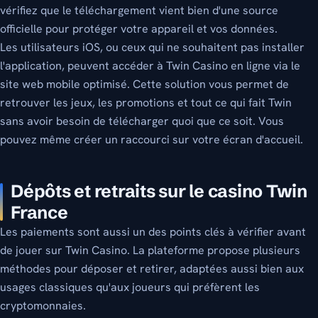
vérifiez que le téléchargement vient bien d'une source
officielle pour protéger votre appareil et vos données.
Les utilisateurs iOS, ou ceux qui ne souhaitent pas installer
l'application, peuvent accéder à Twin Casino en ligne via le
site web mobile optimisé. Cette solution vous permet de
retrouver les jeux, les promotions et tout ce qui fait Twin
sans avoir besoin de télécharger quoi que ce soit. Vous
pouvez même créer un raccourci sur votre écran d'accueil.
Dépôts et retraits sur le casino Twin
France
Les paiements sont aussi un des points clés à vérifier avant
de jouer sur Twin Casino. La plateforme propose plusieurs
méthodes pour déposer et retirer, adaptées aussi bien aux
usages classiques qu'aux joueurs qui préfèrent les
cryptomonnaies.