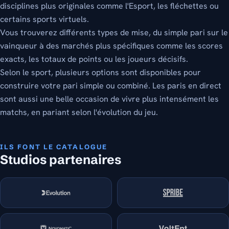
disciplines plus originales comme l'Esport, les fléchettes ou
certains sports virtuels.
Vous trouverez différents types de mise, du simple pari sur le
vainqueur à des marchés plus spécifiques comme les scores
exacts, les totaux de points ou les joueurs décisifs.
Selon le sport, plusieurs options sont disponibles pour
construire votre pari simple ou combiné. Les paris en direct
sont aussi une belle occasion de vivre plus intensément les
matchs, en pariant selon l'évolution du jeu.
ILS FONT LE CATALOGUE
Studios partenaires