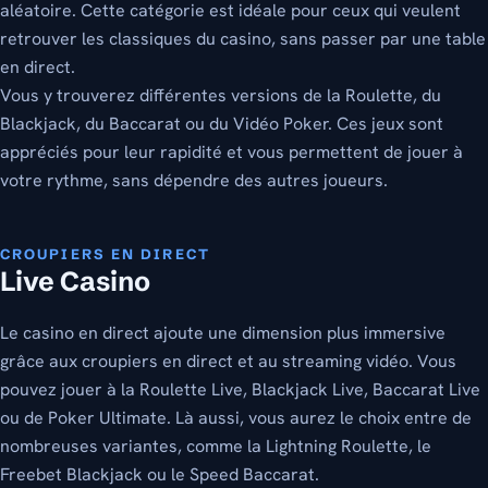
aléatoire. Cette catégorie est idéale pour ceux qui veulent
retrouver les classiques du casino, sans passer par une table
en direct.
Vous y trouverez différentes versions de la Roulette, du
Blackjack, du Baccarat ou du Vidéo Poker. Ces jeux sont
appréciés pour leur rapidité et vous permettent de jouer à
votre rythme, sans dépendre des autres joueurs.
CROUPIERS EN DIRECT
Live Casino
Le casino en direct ajoute une dimension plus immersive
grâce aux croupiers en direct et au streaming vidéo. Vous
pouvez jouer à la Roulette Live, Blackjack Live, Baccarat Live
ou de Poker Ultimate. Là aussi, vous aurez le choix entre de
nombreuses variantes, comme la Lightning Roulette, le
Freebet Blackjack ou le Speed Baccarat.