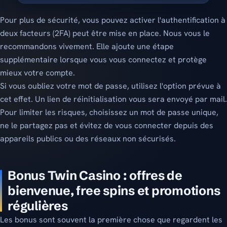
Pour plus de sécurité, vous pouvez activer l'authentification à
deux facteurs (2FA) peut être mise en place. Nous vous le
recommandons vivement. Elle ajoute une étape
supplémentaire lorsque vous vous connectez et protège
mieux votre compte.
Si vous oubliez votre mot de passe, utilisez l'option prévue à
cet effet. Un lien de réinitialisation vous sera envoyé par mail.
Pour limiter les risques, choisissez un mot de passe unique,
ne le partagez pas et évitez de vous connecter depuis des
appareils publics ou des réseaux non sécurisés.
Bonus Twin Casino : offres de
bienvenue, free spins et promotions
régulières
Les bonus sont souvent la première chose que regardent les