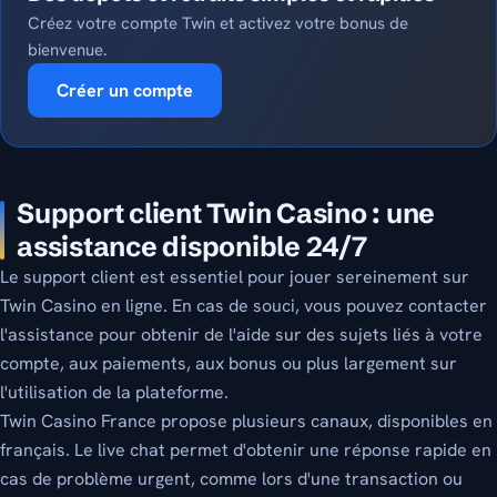
Créez votre compte Twin et activez votre bonus de
bienvenue.
Créer un compte
Support client Twin Casino : une
assistance disponible 24/7
Le support client est essentiel pour jouer sereinement sur
Twin Casino en ligne. En cas de souci, vous pouvez contacter
l'assistance pour obtenir de l'aide sur des sujets liés à votre
compte, aux paiements, aux bonus ou plus largement sur
l'utilisation de la plateforme.
Twin Casino France propose plusieurs canaux, disponibles en
français. Le live chat permet d'obtenir une réponse rapide en
cas de problème urgent, comme lors d'une transaction ou