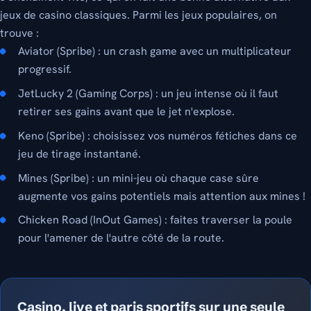
jeux de casino classiques. Parmi les jeux populaires, on
trouve :
Aviator (Spribe) : un crash game avec un multiplicateur
progressif.
JetLucky 2 (Gaming Corps) : un jeu intense où il faut
retirer ses gains avant que le jet n'explose.
Keno (Spribe) : choisissez vos numéros fétiches dans ce
jeu de tirage instantané.
Mines (Spribe) : un mini-jeu où chaque case sûre
augmente vos gains potentiels mais attention aux mines !
Chicken Road (InOut Games) : faites traverser la poule
pour l'amener de l'autre côté de la route.
Casino, live et paris sportifs sur une seule