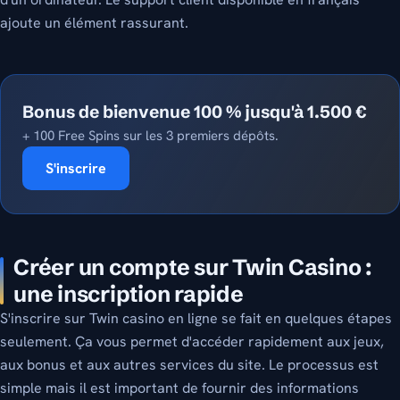
ajoute un élément rassurant.
Bonus de bienvenue 100 % jusqu'à 1.500 €
+ 100 Free Spins sur les 3 premiers dépôts.
S'inscrire
Créer un compte sur Twin Casino :
une inscription rapide
S'inscrire sur Twin casino en ligne se fait en quelques étapes
seulement. Ça vous permet d'accéder rapidement aux jeux,
aux bonus et aux autres services du site. Le processus est
simple mais il est important de fournir des informations