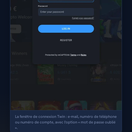
La fenêtre de connexion Twin : e-mail, numéro de téléphone
ou numéro de compte, avec l'option « mot de passe oublié
».