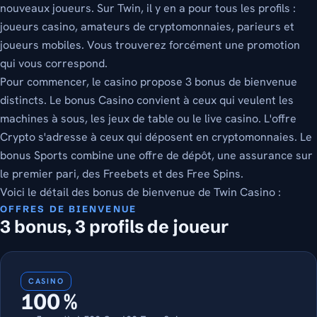
nouveaux joueurs. Sur Twin, il y en a pour tous les profils :
joueurs casino, amateurs de cryptomonnaies, parieurs et
joueurs mobiles. Vous trouverez forcément une promotion
qui vous correspond.
Pour commencer, le casino propose 3 bonus de bienvenue
distincts. Le bonus Casino convient à ceux qui veulent les
machines à sous, les jeux de table ou le live casino. L'offre
Crypto s'adresse à ceux qui déposent en cryptomonnaies. Le
bonus Sports combine une offre de dépôt, une assurance sur
le premier pari, des Freebets et des Free Spins.
Voici le détail des bonus de bienvenue de Twin Casino :
OFFRES DE BIENVENUE
3 bonus, 3 profils de joueur
CASINO
100 %