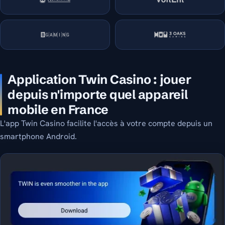
Application Twin Casino : jouer
depuis n'importe quel appareil
mobile en France
L'app Twin Casino facilite l'accès à votre compte depuis un
smartphone Android.