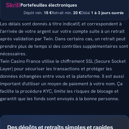
Portefeuilles électroniques
Dépôt min.
15 €
Retrait min.
20 €
Délai
1 à 3 jours ouvrés
Les délais sont donnés à titre indicatif, et correspondent à
l'arrivée de votre argent sur votre compte suite à un retrait
après validation par Twin. Dans certains cas, un retrait peut
prendre plus de temps si des contrôles supplémentaires sont
nécessaires.
Twin Casino France utilise le chiffrement SSL (Secure Socket
Layer) pour sécuriser les transactions et protéger les
données échangées entre vous et la plateforme. Il est aussi
important d'utiliser un moyen de paiement à votre nom. Ça
facilite la procédure KYC, limite les risques de blocage et
garantit que les fonds sont envoyés à la bonne personne.
Des dépôts et retraits simples et rapides