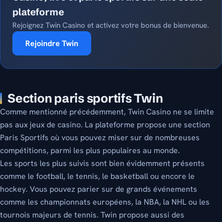
plateforme
Rejoignez Twin Casino et activez votre bonus de bienvenue.
Rejoindre Twin
Section paris sportifs Twin
Comme mentionné précédemment, Twin Casino ne se limite
pas aux jeux de casino. La plateforme propose une section
Paris Sportifs où vous pouvez miser sur de nombreuses
compétitions, parmi les plus populaires au monde.
Les sports les plus suivis sont bien évidemment présents
comme le football, le tennis, le basketball ou encore le
hockey. Vous pouvez parier sur de grands événements
comme les championnats européens, la NBA, la NHL ou les
tournois majeurs de tennis. Twin propose aussi des