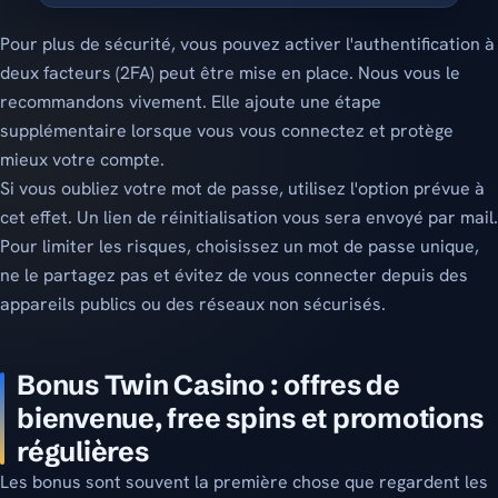
Pour plus de sécurité, vous pouvez activer l'authentification à
deux facteurs (2FA) peut être mise en place. Nous vous le
recommandons vivement. Elle ajoute une étape
supplémentaire lorsque vous vous connectez et protège
mieux votre compte.
Si vous oubliez votre mot de passe, utilisez l'option prévue à
cet effet. Un lien de réinitialisation vous sera envoyé par mail.
Pour limiter les risques, choisissez un mot de passe unique,
ne le partagez pas et évitez de vous connecter depuis des
appareils publics ou des réseaux non sécurisés.
Bonus Twin Casino : offres de
bienvenue, free spins et promotions
régulières
Les bonus sont souvent la première chose que regardent les