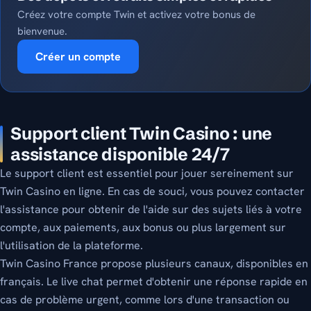
Créez votre compte Twin et activez votre bonus de
bienvenue.
Créer un compte
Support client Twin Casino : une
assistance disponible 24/7
Le support client est essentiel pour jouer sereinement sur
Twin Casino en ligne. En cas de souci, vous pouvez contacter
l'assistance pour obtenir de l'aide sur des sujets liés à votre
compte, aux paiements, aux bonus ou plus largement sur
l'utilisation de la plateforme.
Twin Casino France propose plusieurs canaux, disponibles en
français. Le live chat permet d'obtenir une réponse rapide en
cas de problème urgent, comme lors d'une transaction ou