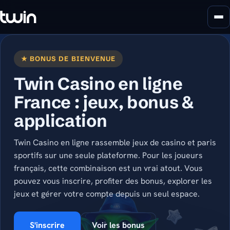
Bonus
★ BONUS DE BIENVENUE
Twin Casino en ligne
Jeux
France : jeux, bonus &
Paris Sportifs
application
Application
Twin Casino en ligne rassemble jeux de casino et paris
sportifs sur une seule plateforme. Pour les joueurs
français, cette combinaison est un vrai atout. Vous
Paiements
pouvez vous inscrire, profiter des bonus, explorer les
jeux et gérer votre compte depuis un seul espace.
FAQ
S'inscrire
Voir les bonus