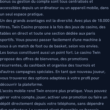
bonus ou gestion du compte sont tous centralisés et
accessibles depuis un ordinateur ou un appareil mobile, dans
un seul espace pratique.
Un des grands avantages est la diversité. Avec plus de 18.000
titres, Twin Casino propose à la fois des jeux de casino, des
tables en direct et toute une section dédiée aux paris
sportifs. Vous pouvez passer facilement d'une machine à
sous à un match de foot ou de basket, selon vos envies.
Les bonus constituent aussi un point fort. Le casino Twin
propose des offres de bienvenue, des promotions
récurrentes, du cashback et organise des tournois et
d'autres campagnes spéciales. En tant que nouveau joueur,
vous trouverez des options adaptées à votre profil pour
découvrir la plateforme.
L'accès mobile rend Twin encore plus pratique. Vous pouvez
gérer votre compte, jouer, activer une promotion ou faire un
dépôt directement depuis votre téléphone, sans dépendre
d'un ordinateur. Le support client disponible en français