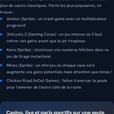
jeux de casino classiques. Parmi les jeux populaires, on
trouve :
Aviator (Spribe) : un crash game avec un multiplicateur
progressif.
JetLucky 2 (Gaming Corps) : un jeu intense où il faut
retirer ses gains avant que le jet n'explose.
Keno (Spribe) : choisissez vos numéros fétiches dans ce
jeu de tirage instantané.
Mines (Spribe) : un mini-jeu où chaque case sûre
augmente vos gains potentiels mais attention aux mines !
Chicken Road (InOut Games) : faites traverser la poule
pour l'amener de l'autre côté de la route.
Casino, live et paris sportifs sur une seule