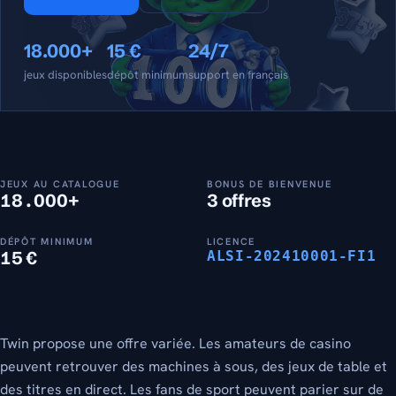
S'inscrire
18.000+
15 €
24/7
jeux disponibles
dépôt minimum
support en français
JEUX AU CATALOGUE
BONUS DE BIENVENUE
18.000+
3 offres
DÉPÔT MINIMUM
LICENCE
15 €
ALSI-202410001-FI1
Twin propose une offre variée. Les amateurs de casino
peuvent retrouver des machines à sous, des jeux de table et
des titres en direct. Les fans de sport peuvent parier sur de