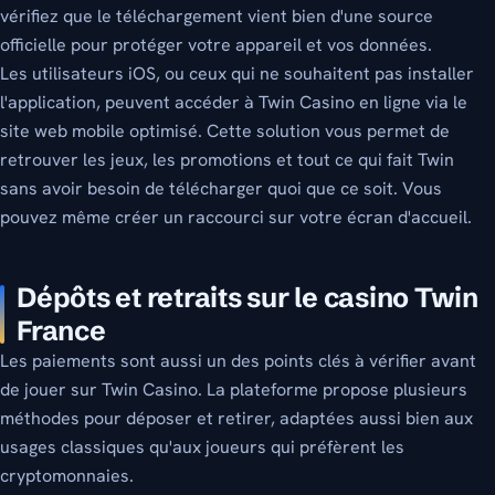
vérifiez que le téléchargement vient bien d'une source
officielle pour protéger votre appareil et vos données.
Les utilisateurs iOS, ou ceux qui ne souhaitent pas installer
l'application, peuvent accéder à Twin Casino en ligne via le
site web mobile optimisé. Cette solution vous permet de
retrouver les jeux, les promotions et tout ce qui fait Twin
sans avoir besoin de télécharger quoi que ce soit. Vous
pouvez même créer un raccourci sur votre écran d'accueil.
Dépôts et retraits sur le casino Twin
France
Les paiements sont aussi un des points clés à vérifier avant
de jouer sur Twin Casino. La plateforme propose plusieurs
méthodes pour déposer et retirer, adaptées aussi bien aux
usages classiques qu'aux joueurs qui préfèrent les
cryptomonnaies.