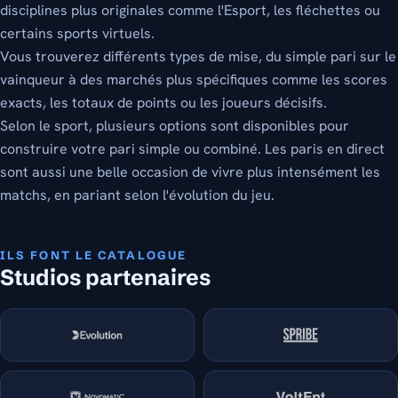
disciplines plus originales comme l'Esport, les fléchettes ou
certains sports virtuels.
Vous trouverez différents types de mise, du simple pari sur le
vainqueur à des marchés plus spécifiques comme les scores
exacts, les totaux de points ou les joueurs décisifs.
Selon le sport, plusieurs options sont disponibles pour
construire votre pari simple ou combiné. Les paris en direct
sont aussi une belle occasion de vivre plus intensément les
matchs, en pariant selon l'évolution du jeu.
ILS FONT LE CATALOGUE
Studios partenaires