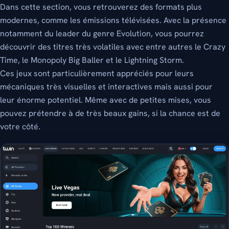
Dans cette section, vous retrouverez des formats plus
modernes, comme les émissions télévisées. Avec la présence
notamment du leader du genre Evolution, vous pourrez
découvrir des titres très volatiles avec entre autres le Crazy
Time, le Monopoly Big Baller et le Lightning Storm.
Ces jeux sont particulièrement appréciés pour leurs
mécaniques très visuelles et interactives mais aussi pour
leur énorme potentiel. Même avec de petites mises, vous
pouvez prétendre à de très beaux gains, si la chance est de
votre côté.