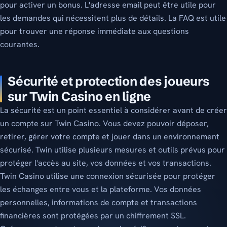
pour activer un bonus. L'adresse email peut être utile pour
les demandes qui nécessitent plus de détails. La FAQ est utile
pour trouver une réponse immédiate aux questions
courantes.
Sécurité et protection des joueurs
sur Twin Casino en ligne
La sécurité est un point essentiel à considérer avant de créer
un compte sur Twin Casino. Vous devez pouvoir déposer,
retirer, gérer votre compte et jouer dans un environnement
sécurisé. Twin utilise plusieurs mesures et outils prévus pour
protéger l'accès au site, vos données et vos transactions.
Twin Casino utilise une connexion sécurisée pour protéger
les échanges entre vous et la plateforme. Vos données
personnelles, informations de compte et transactions
financières sont protégées par un chiffrement SSL.