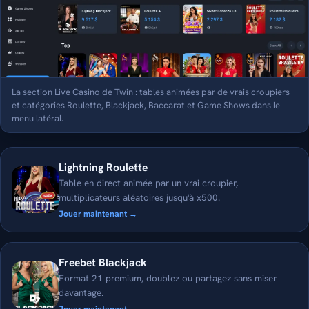
La section Live Casino de Twin : tables animées par de vrais croupiers
et catégories Roulette, Blackjack, Baccarat et Game Shows dans le
menu latéral.
Lightning Roulette
Table en direct animée par un vrai croupier,
multiplicateurs aléatoires jusqu'à x500.
Jouer maintenant →
Freebet Blackjack
Format 21 premium, doublez ou partagez sans miser
davantage.