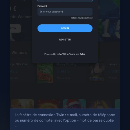
La fenêtre de connexion Twin : e-mail, numéro de téléphone
ou numéro de compte, avec l'option « mot de passe oublié
».