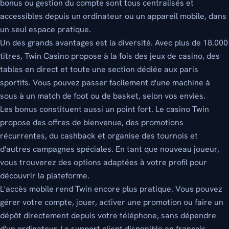
bonus ou gestion du compte sont tous centralisés et
accessibles depuis un ordinateur ou un appareil mobile, dans
un seul espace pratique.
Un des grands avantages est la diversité. Avec plus de 18.000
titres, Twin Casino propose à la fois des jeux de casino, des
tables en direct et toute une section dédiée aux paris
sportifs. Vous pouvez passer facilement d'une machine à
sous à un match de foot ou de basket, selon vos envies.
Les bonus constituent aussi un point fort. Le casino Twin
propose des offres de bienvenue, des promotions
récurrentes, du cashback et organise des tournois et
d'autres campagnes spéciales. En tant que nouveau joueur,
vous trouverez des options adaptées à votre profil pour
découvrir la plateforme.
L'accès mobile rend Twin encore plus pratique. Vous pouvez
gérer votre compte, jouer, activer une promotion ou faire un
dépôt directement depuis votre téléphone, sans dépendre
d'un ordinateur. Le support client disponible en français