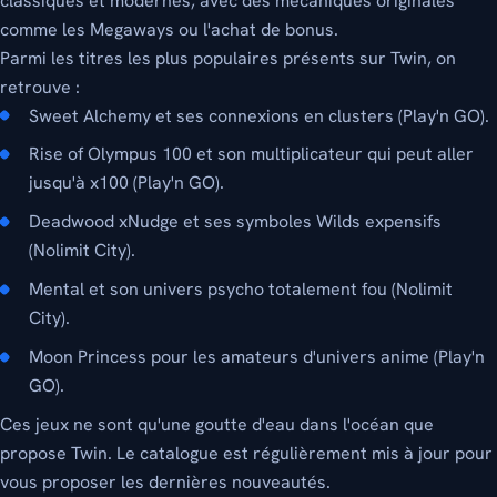
classiques et modernes, avec des mécaniques originales
comme les Megaways ou l'achat de bonus.
Parmi les titres les plus populaires présents sur Twin, on
retrouve :
Sweet Alchemy et ses connexions en clusters (Play'n GO).
Rise of Olympus 100 et son multiplicateur qui peut aller
jusqu'à x100 (Play'n GO).
Deadwood xNudge et ses symboles Wilds expensifs
(Nolimit City).
Mental et son univers psycho totalement fou (Nolimit
City).
Moon Princess pour les amateurs d'univers anime (Play'n
GO).
Ces jeux ne sont qu'une goutte d'eau dans l'océan que
propose Twin. Le catalogue est régulièrement mis à jour pour
vous proposer les dernières nouveautés.