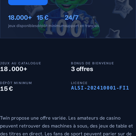
S'inscrire
18.000+
15 €
24/7
jeux disponibles
dépôt minimum
support en français
JEUX AU CATALOGUE
BONUS DE BIENVENUE
18.000+
3 offres
DÉPÔT MINIMUM
LICENCE
15 €
ALSI-202410001-FI1
Twin propose une offre variée. Les amateurs de casino
peuvent retrouver des machines à sous, des jeux de table et
des titres en direct. Les fans de sport peuvent parier sur de