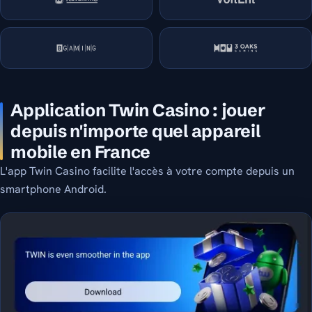
Application Twin Casino : jouer
depuis n'importe quel appareil
mobile en France
L'app Twin Casino facilite l'accès à votre compte depuis un
smartphone Android.