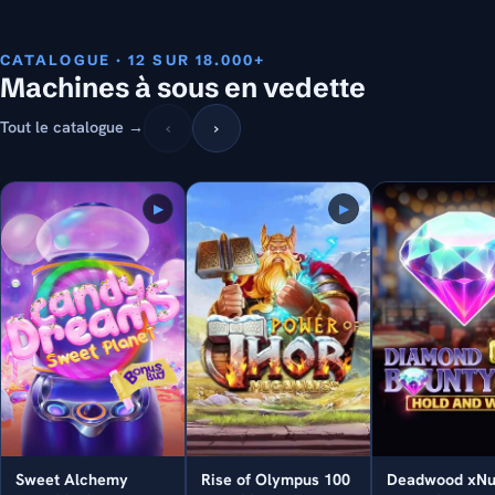
CATALOGUE · 12 SUR 18.000+
Machines à sous en vedette
‹
›
Tout le catalogue →
▶
▶
Sweet Alchemy
Rise of Olympus 100
Deadwood xN