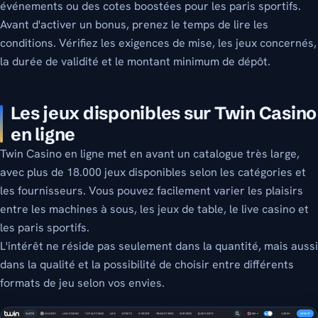
événements ou des cotes boostées pour les paris sportifs.
Avant d'activer un bonus, prenez le temps de lire les
conditions. Vérifiez les exigences de mise, les jeux concernés,
la durée de validité et le montant minimum de dépôt.
Les jeux disponibles sur Twin Casino
en ligne
Twin Casino en ligne met en avant un catalogue très large,
avec plus de 18.000 jeux disponibles selon les catégories et
les fournisseurs. Vous pouvez facilement varier les plaisirs
entre les machines à sous, les jeux de table, le live casino et
les paris sportifs.
L'intérêt ne réside pas seulement dans la quantité, mais aussi
dans la qualité et la possibilité de choisir entre différents
formats de jeu selon vos envies.