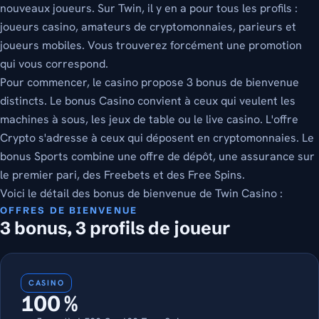
nouveaux joueurs. Sur Twin, il y en a pour tous les profils :
joueurs casino, amateurs de cryptomonnaies, parieurs et
joueurs mobiles. Vous trouverez forcément une promotion
qui vous correspond.
Pour commencer, le casino propose 3 bonus de bienvenue
distincts. Le bonus Casino convient à ceux qui veulent les
machines à sous, les jeux de table ou le live casino. L'offre
Crypto s'adresse à ceux qui déposent en cryptomonnaies. Le
bonus Sports combine une offre de dépôt, une assurance sur
le premier pari, des Freebets et des Free Spins.
Voici le détail des bonus de bienvenue de Twin Casino :
OFFRES DE BIENVENUE
3 bonus, 3 profils de joueur
CASINO
100 %