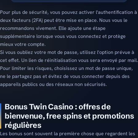
Pour plus de sécurité, vous pouvez activer l'authentification à
deux facteurs (2FA) peut être mise en place. Nous vous le
recommandons vivement. Elle ajoute une étape
supplémentaire lorsque vous vous connectez et protège
mieux votre compte.
Si vous oubliez votre mot de passe, utilisez l'option prévue à
cet effet. Un lien de réinitialisation vous sera envoyé par mail.
Pour limiter les risques, choisissez un mot de passe unique,
ne le partagez pas et évitez de vous connecter depuis des
appareils publics ou des réseaux non sécurisés.
Bonus Twin Casino : offres de
bienvenue, free spins et promotions
régulières
Les bonus sont souvent la première chose que regardent les