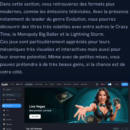
Dans cette section, vous retrouverez des formats plus
modernes, comme les émissions télévisées. Avec la présence
notamment du leader du genre Evolution, vous pourrez
découvrir des titres très volatiles avec entre autres le Crazy
Time, le Monopoly Big Baller et le Lightning Storm.
Ces jeux sont particulièrement appréciés pour leurs
mécaniques très visuelles et interactives mais aussi pour
leur énorme potentiel. Même avec de petites mises, vous
pouvez prétendre à de très beaux gains, si la chance est de
votre côté.