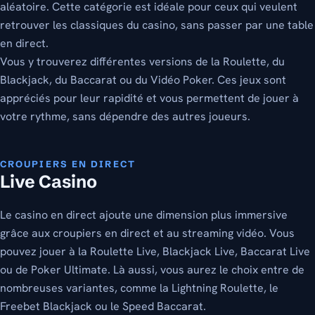
aléatoire. Cette catégorie est idéale pour ceux qui veulent
retrouver les classiques du casino, sans passer par une table
en direct.
Vous y trouverez différentes versions de la Roulette, du
Blackjack, du Baccarat ou du Vidéo Poker. Ces jeux sont
appréciés pour leur rapidité et vous permettent de jouer à
votre rythme, sans dépendre des autres joueurs.
CROUPIERS EN DIRECT
Live Casino
Le casino en direct ajoute une dimension plus immersive
grâce aux croupiers en direct et au streaming vidéo. Vous
pouvez jouer à la Roulette Live, Blackjack Live, Baccarat Live
ou de Poker Ultimate. Là aussi, vous aurez le choix entre de
nombreuses variantes, comme la Lightning Roulette, le
Freebet Blackjack ou le Speed Baccarat.