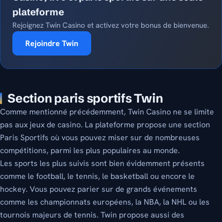
plateforme
Rejoignez Twin Casino et activez votre bonus de bienvenue.
Rejoindre Twin
Section paris sportifs Twin
Comme mentionné précédemment, Twin Casino ne se limite
pas aux jeux de casino. La plateforme propose une section
Paris Sportifs où vous pouvez miser sur de nombreuses
compétitions, parmi les plus populaires au monde.
Les sports les plus suivis sont bien évidemment présents
comme le football, le tennis, le basketball ou encore le
hockey. Vous pouvez parier sur de grands événements
comme les championnats européens, la NBA, la NHL ou les
tournois majeurs de tennis. Twin propose aussi des