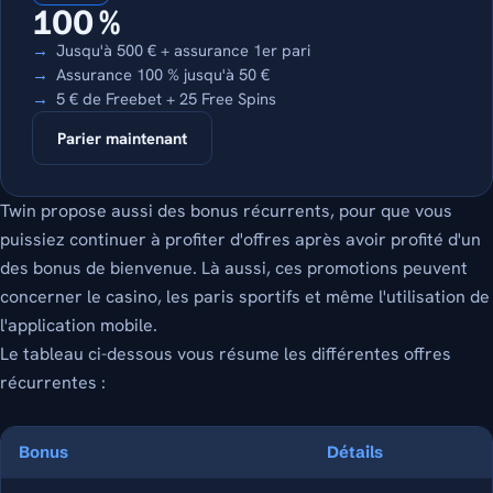
100 %
Jusqu'à
500 €
+ assurance 1er pari
Assurance 100 % jusqu'à
50 €
5 €
de Freebet + 25 Free Spins
Parier maintenant
Twin propose aussi des bonus récurrents, pour que vous
puissiez continuer à profiter d'offres après avoir profité d'un
des bonus de bienvenue. Là aussi, ces promotions peuvent
concerner le casino, les paris sportifs et même l'utilisation de
l'application mobile.
Le tableau ci-dessous vous résume les différentes offres
récurrentes :
Bonus
Détails