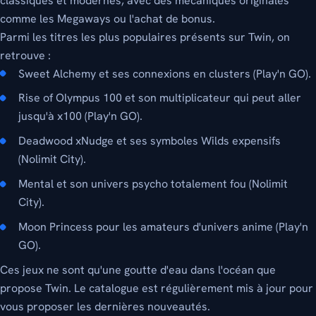
classiques et modernes, avec des mécaniques originales
comme les Megaways ou l'achat de bonus.
Parmi les titres les plus populaires présents sur Twin, on
retrouve :
Sweet Alchemy et ses connexions en clusters (Play'n GO).
Rise of Olympus 100 et son multiplicateur qui peut aller
jusqu'à x100 (Play'n GO).
Deadwood xNudge et ses symboles Wilds expensifs
(Nolimit City).
Mental et son univers psycho totalement fou (Nolimit
City).
Moon Princess pour les amateurs d'univers anime (Play'n
GO).
Ces jeux ne sont qu'une goutte d'eau dans l'océan que
propose Twin. Le catalogue est régulièrement mis à jour pour
vous proposer les dernières nouveautés.