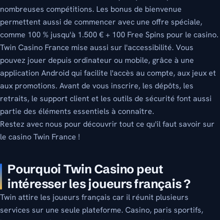
nombreuses compétitions. Les bonus de bienvenue
permettent aussi de commencer avec une offre spéciale,
comme 100 % jusqu'à
1.500 €
+ 100 Free Spins pour le casino.
Twin Casino France mise aussi sur l'accessibilité. Vous
pouvez jouer depuis ordinateur ou mobile, grâce à une
application Android qui facilite l'accès au compte, aux jeux et
aux promotions. Avant de vous inscrire, les dépôts, les
retraits, le support client et les outils de sécurité font aussi
partie des éléments essentiels à connaître.
Restez avec nous pour découvrir tout ce qu'il faut savoir sur
le casino Twin France !
Pourquoi Twin Casino peut
intéresser les joueurs français ?
Twin attire les joueurs français car il réunit plusieurs
services sur une seule plateforme. Casino, paris sportifs,