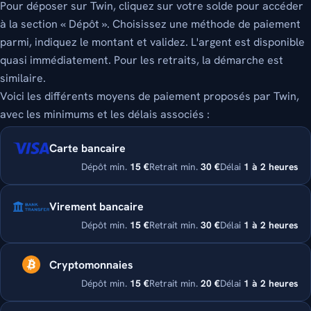
Pour déposer sur Twin, cliquez sur votre solde pour accéder
à la section « Dépôt ». Choisissez une méthode de paiement
parmi, indiquez le montant et validez. L'argent est disponible
quasi immédiatement. Pour les retraits, la démarche est
similaire.
Voici les différents moyens de paiement proposés par Twin,
avec les minimums et les délais associés :
Carte bancaire
Dépôt min.
15 €
Retrait min.
30 €
Délai
1 à 2 heures
Virement bancaire
Dépôt min.
15 €
Retrait min.
30 €
Délai
1 à 2 heures
Cryptomonnaies
Dépôt min.
15 €
Retrait min.
20 €
Délai
1 à 2 heures