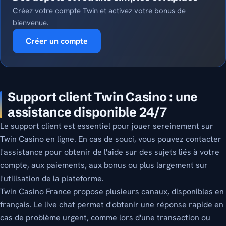
Créez votre compte Twin et activez votre bonus de
bienvenue.
Créer un compte
Support client Twin Casino : une
assistance disponible 24/7
Le support client est essentiel pour jouer sereinement sur
Twin Casino en ligne. En cas de souci, vous pouvez contacter
l'assistance pour obtenir de l'aide sur des sujets liés à votre
compte, aux paiements, aux bonus ou plus largement sur
l'utilisation de la plateforme.
Twin Casino France propose plusieurs canaux, disponibles en
français. Le live chat permet d'obtenir une réponse rapide en
cas de problème urgent, comme lors d'une transaction ou