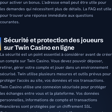
pour activer un bonus. L'adresse email peut être utile pour
les demandes qui nécessitent plus de détails. La FAQ est utile
pour trouver une réponse immédiate aux questions
courantes.
Sécurité et protection des joueurs
sur Twin Casino en ligne
La sécurité est un point essentiel à considérer avant de créer
un compte sur Twin Casino. Vous devez pouvoir déposer,
retirer, gérer votre compte et jouer dans un environnement
sécurisé. Twin utilise plusieurs mesures et outils prévus pour
protéger l'accès au site, vos données et vos transactions.
Twin Casino utilise une connexion sécurisée pour protéger
les échanges entre vous et la plateforme. Vos données
personnelles, informations de compte et transactions
financières sont protégées par un chiffrement SSL.