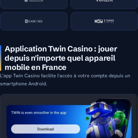
Application Twin Casino : jouer
depuis n'importe quel appareil
mobile en France
L'app Twin Casino facilite l'accès à votre compte depuis un
smartphone Android.