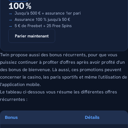
100 %
Jusqu'à
500 €
+ assurance 1er pari
Assurance 100 % jusqu'à
50 €
5 €
de Freebet + 25 Free Spins
Parier maintenant
Twin propose aussi des bonus récurrents, pour que vous
puissiez continuer à profiter d'offres après avoir profité d'un
des bonus de bienvenue. Là aussi, ces promotions peuvent
concerner le casino, les paris sportifs et même l'utilisation de
l'application mobile.
Le tableau ci-dessous vous résume les différentes offres
récurrentes :
Bonus
Détails