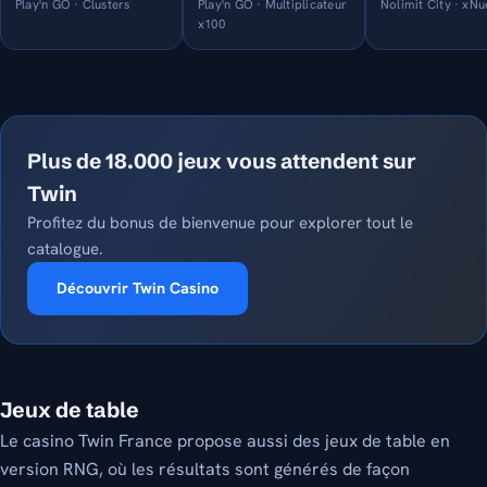
Play'n GO · Clusters
Play'n GO · Multiplicateur
Nolimit City · xN
x100
Plus de 18.000 jeux vous attendent sur
Twin
Profitez du bonus de bienvenue pour explorer tout le
catalogue.
Découvrir Twin Casino
Jeux de table
Le casino Twin France propose aussi des jeux de table en
version RNG, où les résultats sont générés de façon