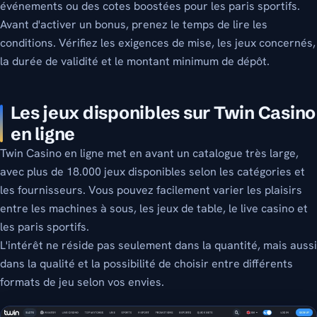
événements ou des cotes boostées pour les paris sportifs.
Avant d'activer un bonus, prenez le temps de lire les
conditions. Vérifiez les exigences de mise, les jeux concernés,
la durée de validité et le montant minimum de dépôt.
Les jeux disponibles sur Twin Casino
en ligne
Twin Casino en ligne met en avant un catalogue très large,
avec plus de 18.000 jeux disponibles selon les catégories et
les fournisseurs. Vous pouvez facilement varier les plaisirs
entre les machines à sous, les jeux de table, le live casino et
les paris sportifs.
L'intérêt ne réside pas seulement dans la quantité, mais aussi
dans la qualité et la possibilité de choisir entre différents
formats de jeu selon vos envies.