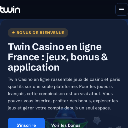
Bonus
★ BONUS DE BIENVENUE
Twin Casino en ligne
Jeux
France : jeux, bonus &
Paris Sportifs
application
Application
Twin Casino en ligne rassemble jeux de casino et paris
sportifs sur une seule plateforme. Pour les joueurs
français, cette combinaison est un vrai atout. Vous
Paiements
pouvez vous inscrire, profiter des bonus, explorer les
jeux et gérer votre compte depuis un seul espace.
FAQ
S'inscrire
Voir les bonus