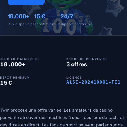
S'inscrire
18.000+
15 €
24/7
jeux disponibles
dépôt minimum
support en français
JEUX AU CATALOGUE
BONUS DE BIENVENUE
18.000+
3 offres
DÉPÔT MINIMUM
LICENCE
15 €
ALSI-202410001-FI1
Twin propose une offre variée. Les amateurs de casino
peuvent retrouver des machines à sous, des jeux de table et
des titres en direct. Les fans de sport peuvent parier sur de