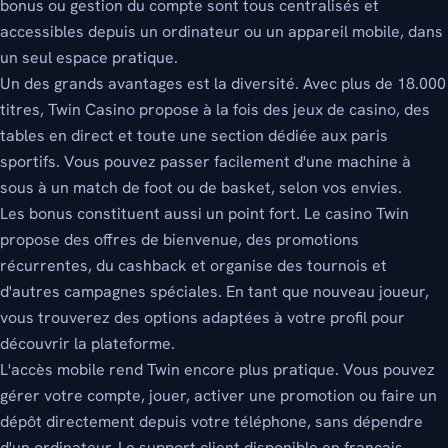
bonus ou gestion du compte sont tous centralisés et
accessibles depuis un ordinateur ou un appareil mobile, dans
un seul espace pratique.
Un des grands avantages est la diversité. Avec plus de 18.000
titres, Twin Casino propose à la fois des jeux de casino, des
tables en direct et toute une section dédiée aux paris
sportifs. Vous pouvez passer facilement d'une machine à
sous à un match de foot ou de basket, selon vos envies.
Les bonus constituent aussi un point fort. Le casino Twin
propose des offres de bienvenue, des promotions
récurrentes, du cashback et organise des tournois et
d'autres campagnes spéciales. En tant que nouveau joueur,
vous trouverez des options adaptées à votre profil pour
découvrir la plateforme.
L'accès mobile rend Twin encore plus pratique. Vous pouvez
gérer votre compte, jouer, activer une promotion ou faire un
dépôt directement depuis votre téléphone, sans dépendre
d'un ordinateur. Le support client disponible en français