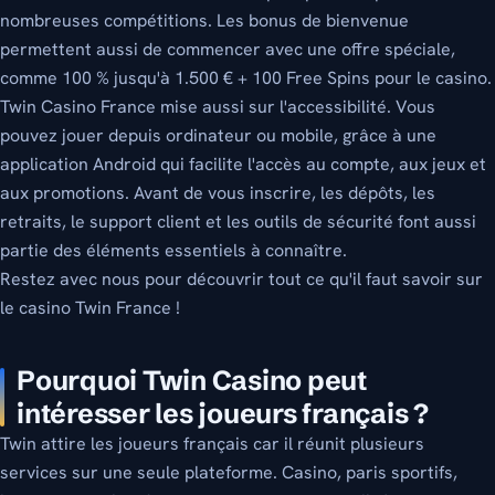
nombreuses compétitions. Les bonus de bienvenue
permettent aussi de commencer avec une offre spéciale,
comme 100 % jusqu'à
1.500 €
+ 100 Free Spins pour le casino.
Twin Casino France mise aussi sur l'accessibilité. Vous
pouvez jouer depuis ordinateur ou mobile, grâce à une
application Android qui facilite l'accès au compte, aux jeux et
aux promotions. Avant de vous inscrire, les dépôts, les
retraits, le support client et les outils de sécurité font aussi
partie des éléments essentiels à connaître.
Restez avec nous pour découvrir tout ce qu'il faut savoir sur
le casino Twin France !
Pourquoi Twin Casino peut
intéresser les joueurs français ?
Twin attire les joueurs français car il réunit plusieurs
services sur une seule plateforme. Casino, paris sportifs,