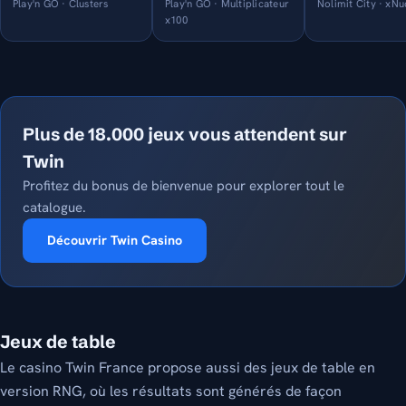
Play'n GO · Clusters
Play'n GO · Multiplicateur
Nolimit City · xN
x100
Plus de 18.000 jeux vous attendent sur
Twin
Profitez du bonus de bienvenue pour explorer tout le
catalogue.
Découvrir Twin Casino
Jeux de table
Le casino Twin France propose aussi des jeux de table en
version RNG, où les résultats sont générés de façon