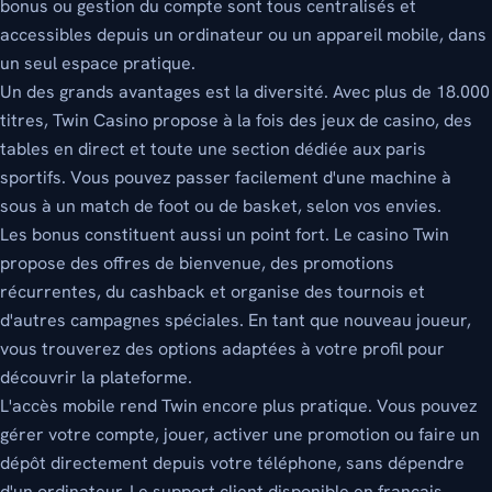
bonus ou gestion du compte sont tous centralisés et
accessibles depuis un ordinateur ou un appareil mobile, dans
un seul espace pratique.
Un des grands avantages est la diversité. Avec plus de 18.000
titres, Twin Casino propose à la fois des jeux de casino, des
tables en direct et toute une section dédiée aux paris
sportifs. Vous pouvez passer facilement d'une machine à
sous à un match de foot ou de basket, selon vos envies.
Les bonus constituent aussi un point fort. Le casino Twin
propose des offres de bienvenue, des promotions
récurrentes, du cashback et organise des tournois et
d'autres campagnes spéciales. En tant que nouveau joueur,
vous trouverez des options adaptées à votre profil pour
découvrir la plateforme.
L'accès mobile rend Twin encore plus pratique. Vous pouvez
gérer votre compte, jouer, activer une promotion ou faire un
dépôt directement depuis votre téléphone, sans dépendre
d'un ordinateur. Le support client disponible en français