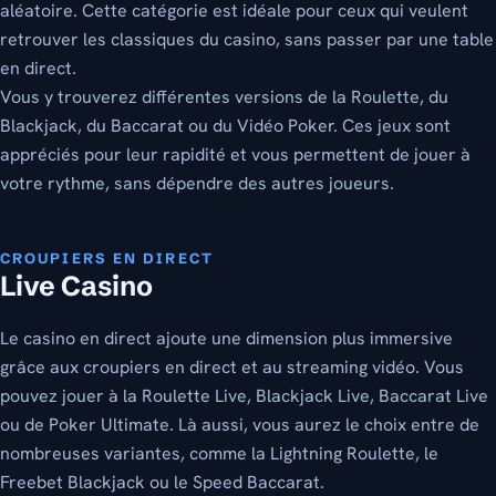
aléatoire. Cette catégorie est idéale pour ceux qui veulent
retrouver les classiques du casino, sans passer par une table
en direct.
Vous y trouverez différentes versions de la Roulette, du
Blackjack, du Baccarat ou du Vidéo Poker. Ces jeux sont
appréciés pour leur rapidité et vous permettent de jouer à
votre rythme, sans dépendre des autres joueurs.
CROUPIERS EN DIRECT
Live Casino
Le casino en direct ajoute une dimension plus immersive
grâce aux croupiers en direct et au streaming vidéo. Vous
pouvez jouer à la Roulette Live, Blackjack Live, Baccarat Live
ou de Poker Ultimate. Là aussi, vous aurez le choix entre de
nombreuses variantes, comme la Lightning Roulette, le
Freebet Blackjack ou le Speed Baccarat.