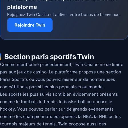
plateforme
Rejoignez Twin Casino et activez votre bonus de bienvenue.
Rejoindre Twin
Section paris sportifs Twin
Comme mentionné précédemment, Twin Casino ne se limite
pas aux jeux de casino. La plateforme propose une section
Paris Sportifs où vous pouvez miser sur de nombreuses
compétitions, parmi les plus populaires au monde.
Les sports les plus suivis sont bien évidemment présents
comme le football, le tennis, le basketball ou encore le
hockey. Vous pouvez parier sur de grands événements
comme les championnats européens, la NBA, la NHL ou les
tournois majeurs de tennis. Twin propose aussi des