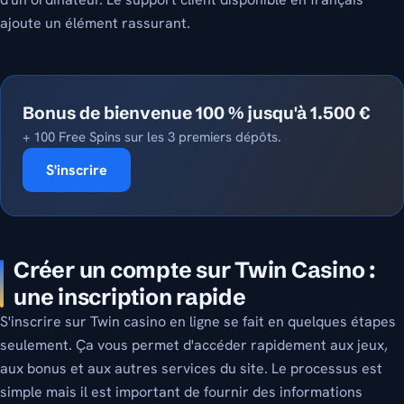
ajoute un élément rassurant.
Bonus de bienvenue 100 % jusqu'à 1.500 €
+ 100 Free Spins sur les 3 premiers dépôts.
S'inscrire
Créer un compte sur Twin Casino :
une inscription rapide
S'inscrire sur Twin casino en ligne se fait en quelques étapes
seulement. Ça vous permet d'accéder rapidement aux jeux,
aux bonus et aux autres services du site. Le processus est
simple mais il est important de fournir des informations