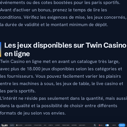
événements ou des cotes boostées pour les paris sportifs.
Avant d'activer un bonus, prenez le temps de lire les
conditions. Vérifiez les exigences de mise, les jeux concernés,
la durée de validité et le montant minimum de dépôt.
Les jeux disponibles sur Twin Casino
en ligne
Twin Casino en ligne met en avant un catalogue très large,
avec plus de 18.000 jeux disponibles selon les catégories et
les fournisseurs. Vous pouvez facilement varier les plaisirs
entre les machines à sous, les jeux de table, le live casino et
les paris sportifs.
L'intérêt ne réside pas seulement dans la quantité, mais aussi
dans la qualité et la possibilité de choisir entre différents
formats de jeu selon vos envies.