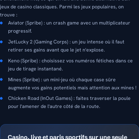
jeux de casino classiques. Parmi les jeux populaires, on
trouve :
Aviator (Spribe) : un crash game avec un multiplicateur
progressif.
JetLucky 2 (Gaming Corps) : un jeu intense où il faut
retirer ses gains avant que le jet n'explose.
Keno (Spribe) : choisissez vos numéros fétiches dans ce
jeu de tirage instantané.
Mines (Spribe) : un mini-jeu où chaque case sûre
augmente vos gains potentiels mais attention aux mines !
Chicken Road (InOut Games) : faites traverser la poule
pour l'amener de l'autre côté de la route.
Casino, live et paris sportifs sur une seule