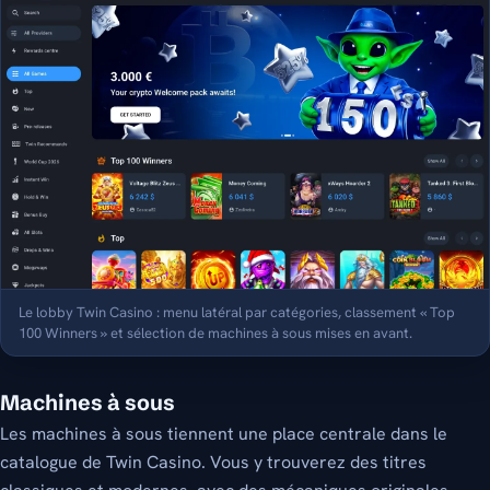
Le lobby Twin Casino : menu latéral par catégories, classement « Top
100 Winners » et sélection de machines à sous mises en avant.
Machines à sous
Les machines à sous tiennent une place centrale dans le
catalogue de Twin Casino. Vous y trouverez des titres