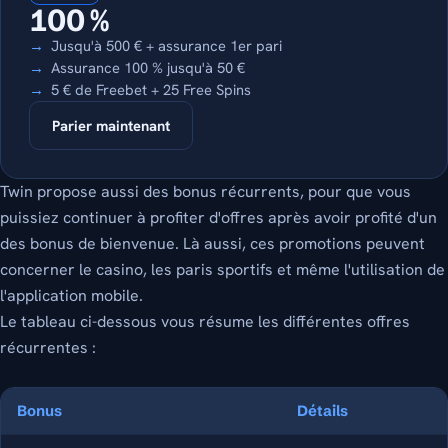
100 %
Jusqu'à
500 €
+ assurance 1er pari
Assurance 100 % jusqu'à
50 €
5 €
de Freebet + 25 Free Spins
Parier maintenant
Twin propose aussi des bonus récurrents, pour que vous
puissiez continuer à profiter d'offres après avoir profité d'un
des bonus de bienvenue. Là aussi, ces promotions peuvent
concerner le casino, les paris sportifs et même l'utilisation de
l'application mobile.
Le tableau ci-dessous vous résume les différentes offres
récurrentes :
Bonus
Détails