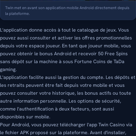
Twin met en avant son application mobile Android directement depuis
la plateforme.
L'application donne accès à tout le catalogue de jeux. Vous
pouvez aussi consulter et activer les offres promotionnelles
depuis votre espace joueur. En tant que joueur mobile, vous
pouvez obtenir le bonus Android et recevoir 50 Free Spins
sans dépôt sur la machine à sous Fortune Coins de TaDa
gaming.
L'application facilite aussi la gestion du compte. Les dépôts et
les retraits peuvent être fait depuis votre mobile et vous
pouvez consulter votre historique, les bonus actifs ou toute
autre information personnelle. Les options de sécurité,
comme l'authentification à deux facteurs, sont aussi
disponibles sur mobile.
Pour Android, vous pouvez télécharger l'app Twin Casino via
le fichier APK proposé sur la plateforme. Avant d'installer,