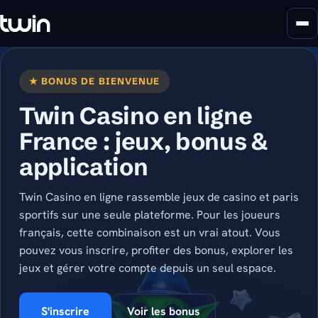
Bonus
★ BONUS DE BIENVENUE
Twin Casino en ligne
Jeux
France : jeux, bonus &
Paris Sportifs
application
Application
Twin Casino en ligne rassemble jeux de casino et paris
sportifs sur une seule plateforme. Pour les joueurs
français, cette combinaison est un vrai atout. Vous
Paiements
pouvez vous inscrire, profiter des bonus, explorer les
jeux et gérer votre compte depuis un seul espace.
FAQ
S'inscrire
Voir les bonus