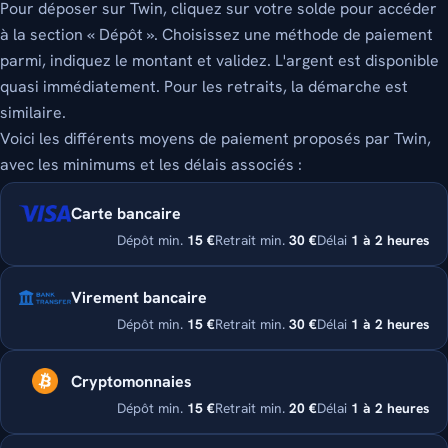
Pour déposer sur Twin, cliquez sur votre solde pour accéder
à la section « Dépôt ». Choisissez une méthode de paiement
parmi, indiquez le montant et validez. L'argent est disponible
quasi immédiatement. Pour les retraits, la démarche est
similaire.
Voici les différents moyens de paiement proposés par Twin,
avec les minimums et les délais associés :
Carte bancaire
Dépôt min.
15 €
Retrait min.
30 €
Délai
1 à 2 heures
Virement bancaire
Dépôt min.
15 €
Retrait min.
30 €
Délai
1 à 2 heures
Cryptomonnaies
Dépôt min.
15 €
Retrait min.
20 €
Délai
1 à 2 heures