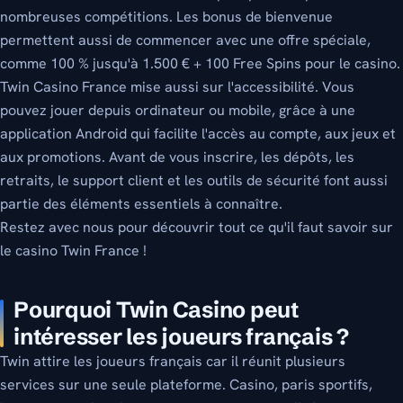
nombreuses compétitions. Les bonus de bienvenue
permettent aussi de commencer avec une offre spéciale,
comme 100 % jusqu'à
1.500 €
+ 100 Free Spins pour le casino.
Twin Casino France mise aussi sur l'accessibilité. Vous
pouvez jouer depuis ordinateur ou mobile, grâce à une
application Android qui facilite l'accès au compte, aux jeux et
aux promotions. Avant de vous inscrire, les dépôts, les
retraits, le support client et les outils de sécurité font aussi
partie des éléments essentiels à connaître.
Restez avec nous pour découvrir tout ce qu'il faut savoir sur
le casino Twin France !
Pourquoi Twin Casino peut
intéresser les joueurs français ?
Twin attire les joueurs français car il réunit plusieurs
services sur une seule plateforme. Casino, paris sportifs,