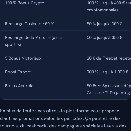
100 % Bonus Crypto
100 % jusqu'à
400 €
sur
cryptomonnaies
Recharge Casino de 50 %
50 % jusqu'à
350 €
Recharge de la Victoire (paris
50 % jusqu'à
350 €
sportifs)
5 Bonus Victorieux
20 €
de Freebet répétab
Boost Esport
200 % jusqu'à
1.000 €
Bonus Android
50 Free Spins sans dép
Coins de TaDa gaming
En plus de toutes ces offres, la plateforme vous propose
d'autres promotions selon les périodes. Ça peut être des
tournois, du cashback, des campagnes spéciales liées à des