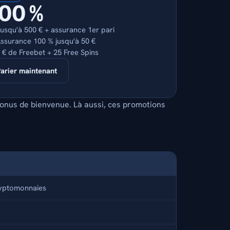
00 %
Jusqu'à
500 €
+ assurance 1er pari
ssurance 100 % jusqu'à
50 €
 €
de Freebet + 25 Free Spins
Parier maintenant
 bonus de bienvenue. Là aussi, ces promotions
ryptomonnaies