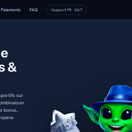
Paiements
FAQ
Support FR · 24/7
ne
s &
portifs sur
 combinaison
es bonus,
espace.