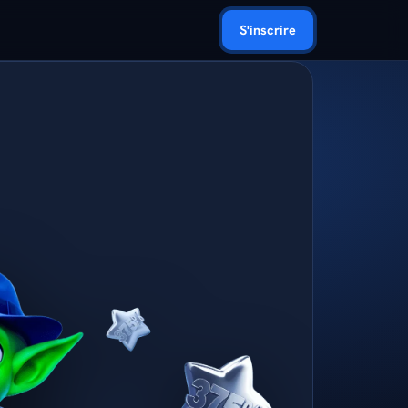
S'inscrire