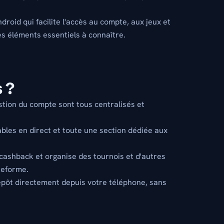
roid qui facilite l'accès au compte, aux jeux et
des éléments essentiels à connaître.
 ?
estion du compte sont tous centralisés et
ables en direct et toute une section dédiée aux
 cashback et organise des tournois et d'autres
teforme.
épôt directement depuis votre téléphone, sans