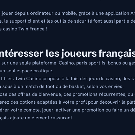
 jouer depuis ordinateur ou mobile, grâce à une application And
, le support client et les outils de sécurité font aussi partie 
e casino Twin France !
téresser les joueurs français
es sur une seule plateforme. Casino, paris sportifs, bonus ou g
 un seul espace pratique.
titres, Twin Casino propose à la fois des jeux de casino, des t
 sous à un match de foot ou de basket, selon vos envies.
opose des offres de bienvenue, des promotions récurrentes, du
rez des options adaptées à votre profil pour découvrir la pla
érer votre compte, jouer, activer une promotion ou faire un d
nçais ajoute un élément rassurant.