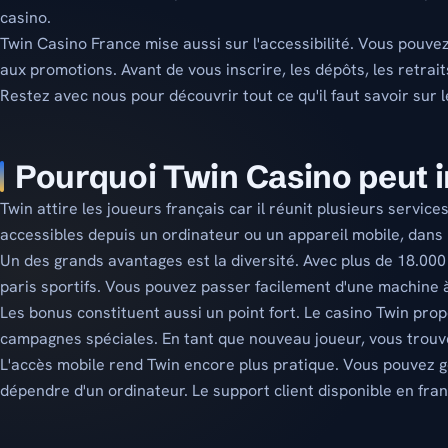
casino.
Twin Casino France mise aussi sur l'accessibilité. Vous pouvez
aux promotions. Avant de vous inscrire, les dépôts, les retraits
Restez avec nous pour découvrir tout ce qu'il faut savoir sur l
Pourquoi Twin Casino peut in
Twin attire les joueurs français car il réunit plusieurs servic
accessibles depuis un ordinateur ou un appareil mobile, dans
Un des grands avantages est la diversité. Avec plus de 18.000 
paris sportifs. Vous pouvez passer facilement d'une machine à
Les bonus constituent aussi un point fort. Le casino Twin pr
campagnes spéciales. En tant que nouveau joueur, vous trouve
L'accès mobile rend Twin encore plus pratique. Vous pouvez g
dépendre d'un ordinateur. Le support client disponible en fra