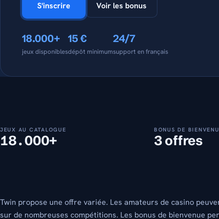
S'inscrire
Voir les bonus
18.000+
15 €
24/7
jeux disponibles
dépôt minimum
support en français
JEUX AU CATALOGUE
BONUS DE BIENVEN
18.000+
3 offres
Twin propose une offre variée. Les amateurs de casino peuvent
sur de nombreuses compétitions. Les bonus de bienvenue pe