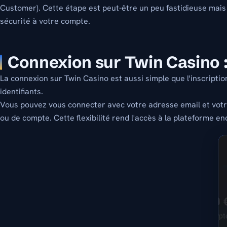
Customer). Cette étape est peut-être un peu fastidieuse mais e
sécurité à votre compte.
Connexion sur Twin Casino 
La connexion sur Twin Casino est aussi simple que l'inscription.
identifiants.
Vous pouvez vous connecter avec votre adresse email et votr
ou de compte. Cette flexibilité rend l'accès à la plateforme enc