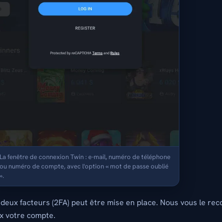
La fenêtre de connexion Twin : e-mail, numéro de téléphone
ou numéro de compte, avec l'option « mot de passe oublié
».
 à deux facteurs (2FA) peut être mise en place. Nous vous le 
x votre compte.