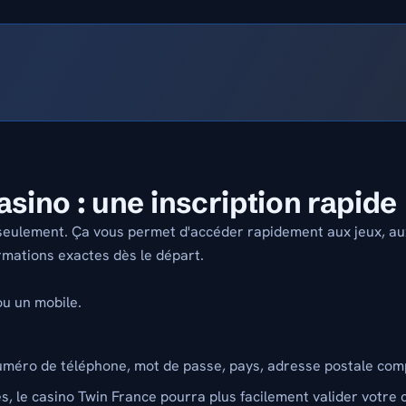
sino : une inscription rapide
s seulement. Ça vous permet d'accéder rapidement aux jeux, au
ormations exactes dès le départ.
ou un mobile.
méro de téléphone, mot de passe, pays, adresse postale comp
es, le casino Twin France pourra plus facilement valider votr