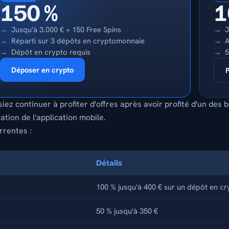
150 %
1
Jusqu'à
3.000 €
+ 150 Free Spins
Réparti sur 3 dépôts en cryptomonnaie
A
Dépôt en crypto requis
5
Déposer en crypto
ez continuer à profiter d'offres après avoir profité d'un des
ation de l'application mobile.
rrentes :
Détails
100 % jusqu'à
400 €
sur un dépôt en c
50 % jusqu'à
350 €