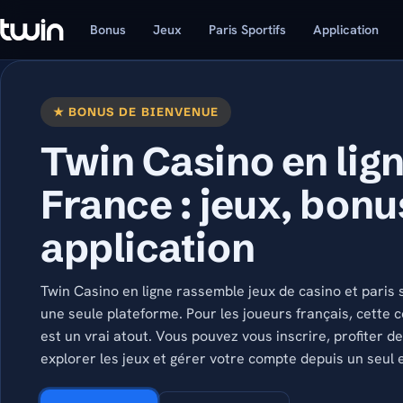
Bonus
Jeux
Paris Sportifs
Application
★ BONUS DE BIENVENUE
Twin Casino en lig
France : jeux, bonu
application
Twin Casino en ligne rassemble jeux de casino et paris s
une seule plateforme. Pour les joueurs français, cette
est un vrai atout. Vous pouvez vous inscrire, profiter d
explorer les jeux et gérer votre compte depuis un seul 