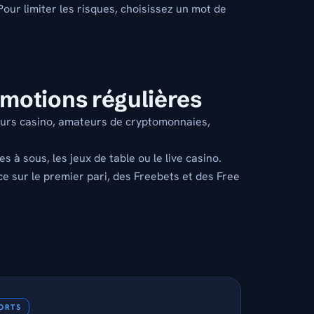
 Pour limiter les risques, choisissez un mot de
omotions régulières
oueurs casino, amateurs de cryptomonnaies,
à sous, les jeux de table ou le live casino.
e sur le premier pari, des Freebets et des Free
ORTS