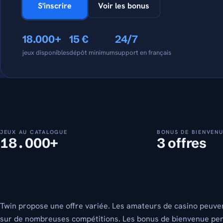
S'inscrire
Voir les bonus
18.000+
15 €
24/7
jeux disponibles
dépôt minimum
support en français
JEUX AU CATALOGUE
BONUS DE BIENVEN
18.000+
3 offres
Twin propose une offre variée. Les amateurs de casino peuvent
sur de nombreuses compétitions. Les bonus de bienvenue pe