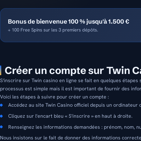
Bonus de bienvenue 100 % jusqu'à 1.500 €
+ 100 Free Spins sur les 3 premiers dépôts.
Créer un compte sur Twin Ca
S'inscrire sur Twin casino en ligne se fait en quelques étape
processus est simple mais il est important de fournir des inf
Voici les étapes à suivre pour créer un compte :
Accédez au site Twin Casino officiel depuis un ordinateur 
Cliquez sur l'encart bleu « S'inscrire » en haut à droite.
Renseignez les informations demandées : prénom, nom, nu
Nous insistons sur le fait de donner des informations correct