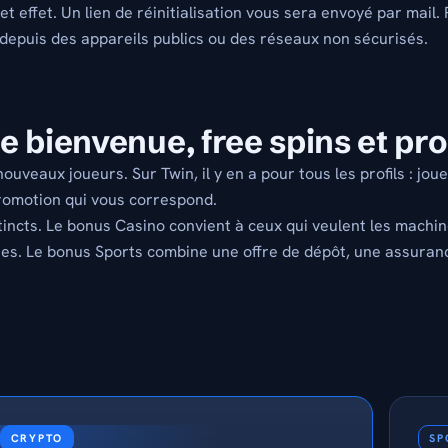
et effet. Un lien de réinitialisation vous sera envoyé par mail.
 depuis des appareils publics ou des réseaux non sécurisés.
e bienvenue, free spins et pr
uveaux joueurs. Sur Twin, il y en a pour tous les profils : j
romotion qui vous correspond.
cts. Le bonus Casino convient à ceux qui veulent les machines 
es. Le bonus Sports combine une offre de dépôt, une assuranc
CRYPTO
SP