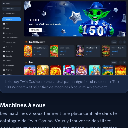
Le lobby Twin Casino : menu latéral par catégories, classement « Top
100 Winners » et sélection de machines à sous mises en avant.
Machines à sous
Les machines à sous tiennent une place centrale dans le
catalogue de Twin Casino. Vous y trouverez des titres