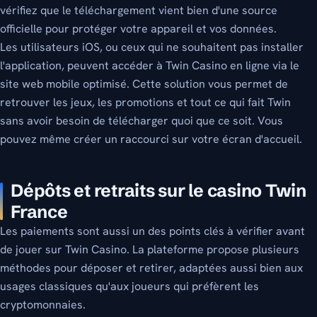
vérifiez que le téléchargement vient bien d'une source
officielle pour protéger votre appareil et vos données.
Les utilisateurs iOS, ou ceux qui ne souhaitent pas installer
l'application, peuvent accéder à Twin Casino en ligne via le
site web mobile optimisé. Cette solution vous permet de
retrouver les jeux, les promotions et tout ce qui fait Twin
sans avoir besoin de télécharger quoi que ce soit. Vous
pouvez même créer un raccourci sur votre écran d'accueil.
Dépôts et retraits sur le casino Twin
France
Les paiements sont aussi un des points clés à vérifier avant
de jouer sur Twin Casino. La plateforme propose plusieurs
méthodes pour déposer et retirer, adaptées aussi bien aux
usages classiques qu'aux joueurs qui préfèrent les
cryptomonnaies.