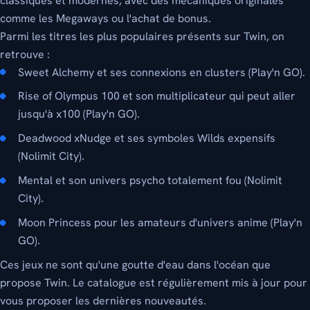
classiques et modernes, avec des mécaniques originales
comme les Megaways ou l'achat de bonus.
Parmi les titres les plus populaires présents sur Twin, on
retrouve :
Sweet Alchemy et ses connexions en clusters (Play'n GO).
Rise of Olympus 100 et son multiplicateur qui peut aller
jusqu'à x100 (Play'n GO).
Deadwood xNudge et ses symboles Wilds expensifs
(Nolimit City).
Mental et son univers psycho totalement fou (Nolimit
City).
Moon Princess pour les amateurs d'univers anime (Play'n
GO).
Ces jeux ne sont qu'une goutte d'eau dans l'océan que
propose Twin. Le catalogue est régulièrement mis à jour pour
vous proposer les dernières nouveautés.