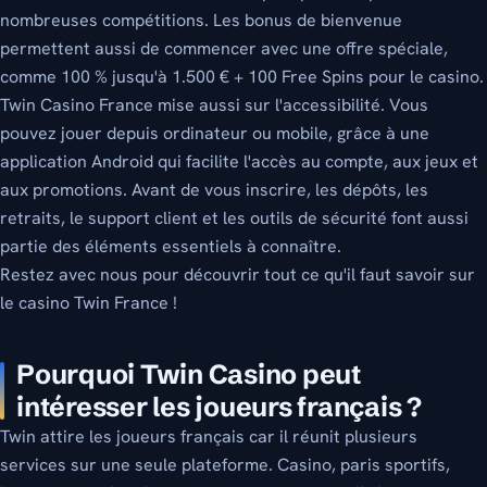
nombreuses compétitions. Les bonus de bienvenue
permettent aussi de commencer avec une offre spéciale,
comme 100 % jusqu'à
1.500 €
+ 100 Free Spins pour le casino.
Twin Casino France mise aussi sur l'accessibilité. Vous
pouvez jouer depuis ordinateur ou mobile, grâce à une
application Android qui facilite l'accès au compte, aux jeux et
aux promotions. Avant de vous inscrire, les dépôts, les
retraits, le support client et les outils de sécurité font aussi
partie des éléments essentiels à connaître.
Restez avec nous pour découvrir tout ce qu'il faut savoir sur
le casino Twin France !
Pourquoi Twin Casino peut
intéresser les joueurs français ?
Twin attire les joueurs français car il réunit plusieurs
services sur une seule plateforme. Casino, paris sportifs,