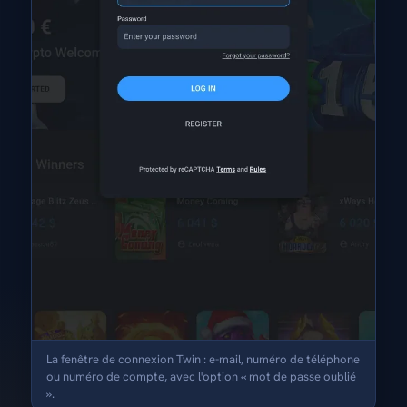
La fenêtre de connexion Twin : e-mail, numéro de téléphone
ou numéro de compte, avec l'option « mot de passe oublié
».