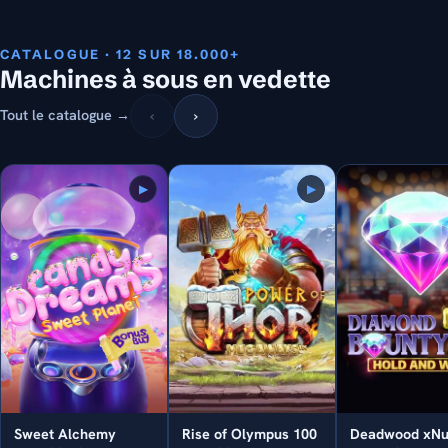
CATALOGUE · 12 SUR 18.000+
Machines à sous en vedette
‹
›
Tout le catalogue →
▶
▶
Sweet Alchemy
Rise of Olympus 100
Deadwood xN