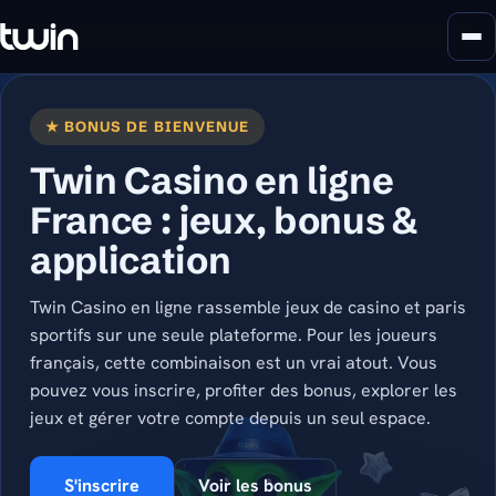
Bonus
★ BONUS DE BIENVENUE
Twin Casino en ligne
Jeux
France : jeux, bonus &
Paris Sportifs
application
Application
Twin Casino en ligne rassemble jeux de casino et paris
sportifs sur une seule plateforme. Pour les joueurs
français, cette combinaison est un vrai atout. Vous
Paiements
pouvez vous inscrire, profiter des bonus, explorer les
jeux et gérer votre compte depuis un seul espace.
FAQ
S'inscrire
Voir les bonus