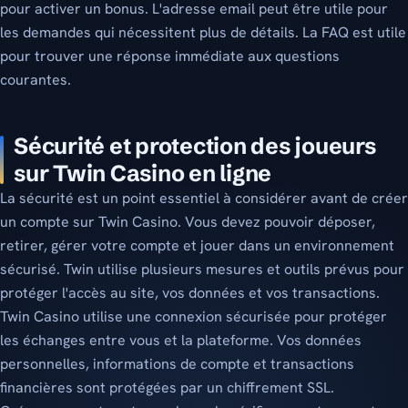
pour activer un bonus. L'adresse email peut être utile pour
les demandes qui nécessitent plus de détails. La FAQ est utile
pour trouver une réponse immédiate aux questions
courantes.
Sécurité et protection des joueurs
sur Twin Casino en ligne
La sécurité est un point essentiel à considérer avant de créer
un compte sur Twin Casino. Vous devez pouvoir déposer,
retirer, gérer votre compte et jouer dans un environnement
sécurisé. Twin utilise plusieurs mesures et outils prévus pour
protéger l'accès au site, vos données et vos transactions.
Twin Casino utilise une connexion sécurisée pour protéger
les échanges entre vous et la plateforme. Vos données
personnelles, informations de compte et transactions
financières sont protégées par un chiffrement SSL.