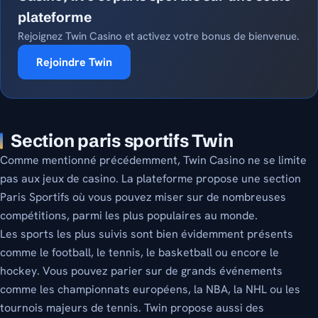
plateforme
Rejoignez Twin Casino et activez votre bonus de bienvenue.
Rejoindre Twin
Section paris sportifs Twin
Comme mentionné précédemment, Twin Casino ne se limite
pas aux jeux de casino. La plateforme propose une section
Paris Sportifs où vous pouvez miser sur de nombreuses
compétitions, parmi les plus populaires au monde.
Les sports les plus suivis sont bien évidemment présents
comme le football, le tennis, le basketball ou encore le
hockey. Vous pouvez parier sur de grands événements
comme les championnats européens, la NBA, la NHL ou les
tournois majeurs de tennis. Twin propose aussi des