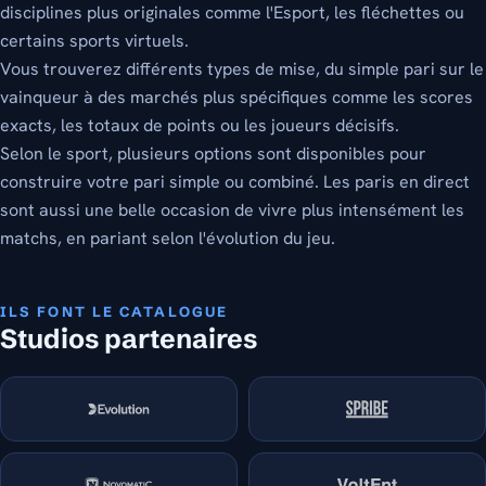
disciplines plus originales comme l'Esport, les fléchettes ou
certains sports virtuels.
Vous trouverez différents types de mise, du simple pari sur le
vainqueur à des marchés plus spécifiques comme les scores
exacts, les totaux de points ou les joueurs décisifs.
Selon le sport, plusieurs options sont disponibles pour
construire votre pari simple ou combiné. Les paris en direct
sont aussi une belle occasion de vivre plus intensément les
matchs, en pariant selon l'évolution du jeu.
ILS FONT LE CATALOGUE
Studios partenaires