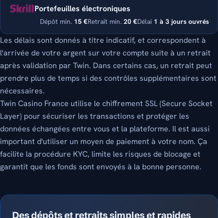
Portefeuilles électroniques
Dépôt min.
15 €
Retrait min.
20 €
Délai
1 à 3 jours ouvrés
Les délais sont donnés à titre indicatif, et correspondent à
l'arrivée de votre argent sur votre compte suite à un retrait
après validation par Twin. Dans certains cas, un retrait peut
prendre plus de temps si des contrôles supplémentaires sont
nécessaires.
Twin Casino France utilise le chiffrement SSL (Secure Socket
Layer) pour sécuriser les transactions et protéger les
données échangées entre vous et la plateforme. Il est aussi
important d'utiliser un moyen de paiement à votre nom. Ça
facilite la procédure KYC, limite les risques de blocage et
garantit que les fonds sont envoyés à la bonne personne.
Des dépôts et retraits simples et rapides