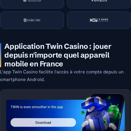
Application Twin Casino : jouer
depuis n'importe quel appareil
mobile en France
L'app Twin Casino facilite l'accès à votre compte depuis un
smartphone Android.