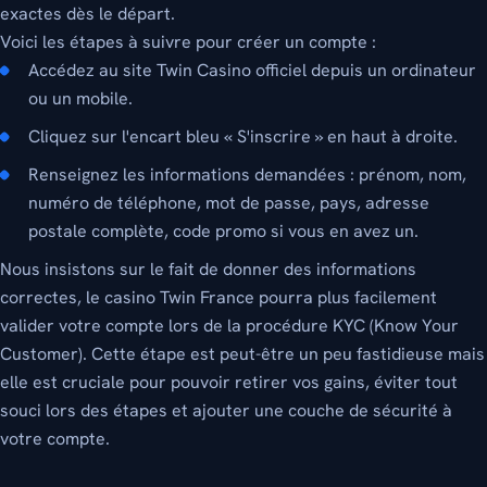
exactes dès le départ.
Voici les étapes à suivre pour créer un compte :
Accédez au site Twin Casino officiel depuis un ordinateur
ou un mobile.
Cliquez sur l'encart bleu « S'inscrire » en haut à droite.
Renseignez les informations demandées : prénom, nom,
numéro de téléphone, mot de passe, pays, adresse
postale complète, code promo si vous en avez un.
Nous insistons sur le fait de donner des informations
correctes, le casino Twin France pourra plus facilement
valider votre compte lors de la procédure KYC (Know Your
Customer). Cette étape est peut-être un peu fastidieuse mais
elle est cruciale pour pouvoir retirer vos gains, éviter tout
souci lors des étapes et ajouter une couche de sécurité à
votre compte.