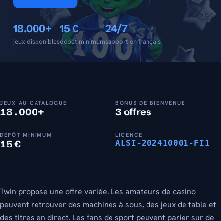
S'inscrire
18.000+
15 €
24/7
jeux disponibles
dépôt minimum
support en français
JEUX AU CATALOGUE
BONUS DE BIENVENUE
18.000+
3 offres
DÉPÔT MINIMUM
LICENCE
15 €
ALSI-202410001-FI1
Twin propose une offre variée. Les amateurs de casino
peuvent retrouver des machines à sous, des jeux de table et
des titres en direct. Les fans de sport peuvent parier sur de