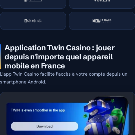
Application Twin Casino : jouer
depuis n'importe quel appareil
mobile en France
L'app Twin Casino facilite l'accès à votre compte depuis un
smartphone Android.