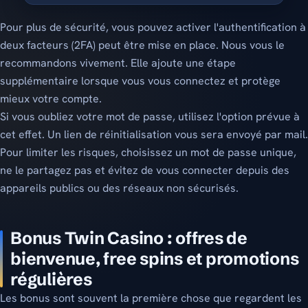
Pour plus de sécurité, vous pouvez activer l'authentification à
deux facteurs (2FA) peut être mise en place. Nous vous le
recommandons vivement. Elle ajoute une étape
supplémentaire lorsque vous vous connectez et protège
mieux votre compte.
Si vous oubliez votre mot de passe, utilisez l'option prévue à
cet effet. Un lien de réinitialisation vous sera envoyé par mail.
Pour limiter les risques, choisissez un mot de passe unique,
ne le partagez pas et évitez de vous connecter depuis des
appareils publics ou des réseaux non sécurisés.
Bonus Twin Casino : offres de
bienvenue, free spins et promotions
régulières
Les bonus sont souvent la première chose que regardent les