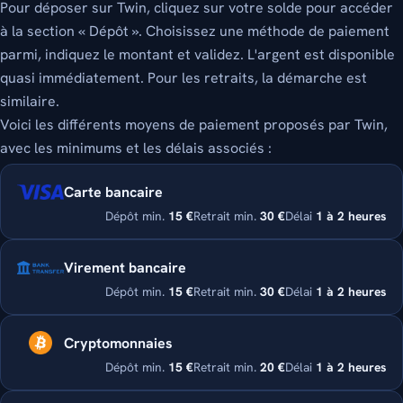
Pour déposer sur Twin, cliquez sur votre solde pour accéder
à la section « Dépôt ». Choisissez une méthode de paiement
parmi, indiquez le montant et validez. L'argent est disponible
quasi immédiatement. Pour les retraits, la démarche est
similaire.
Voici les différents moyens de paiement proposés par Twin,
avec les minimums et les délais associés :
Carte bancaire
Dépôt min.
15 €
Retrait min.
30 €
Délai
1 à 2 heures
Virement bancaire
Dépôt min.
15 €
Retrait min.
30 €
Délai
1 à 2 heures
Cryptomonnaies
Dépôt min.
15 €
Retrait min.
20 €
Délai
1 à 2 heures