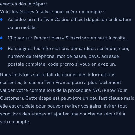
exactes dès le départ.
Voici les étapes à suivre pour créer un compte :
Accédez au site Twin Casino officiel depuis un ordinateur
ou un mobile.
Cliquez sur l'encart bleu « S'inscrire » en haut à droite.
Renseignez les informations demandées : prénom, nom,
numéro de téléphone, mot de passe, pays, adresse
postale complète, code promo si vous en avez un.
Nous insistons sur le fait de donner des informations
correctes, le casino Twin France pourra plus facilement
valider votre compte lors de la procédure KYC (Know Your
Customer). Cette étape est peut-être un peu fastidieuse mais
elle est cruciale pour pouvoir retirer vos gains, éviter tout
souci lors des étapes et ajouter une couche de sécurité à
votre compte.