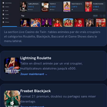
La section Live Casino de Twin : tables animées par de vrais croupiers
et catégories Roulette, Blackjack, Baccarat et Game Shows dans le
menu latéral.
Lightning Roulette
Table en direct animée par un vrai croupier,
multiplicateurs aléatoires jusqu'à x500.
Jouer maintenant →
Freebet Blackjack
Format 21 premium, doublez ou partagez sans miser
davantage.