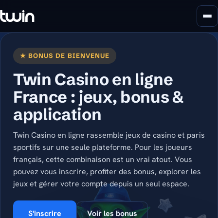
Bonus
★ BONUS DE BIENVENUE
Twin Casino en ligne
Jeux
France : jeux, bonus &
Paris Sportifs
application
Application
Twin Casino en ligne rassemble jeux de casino et paris
sportifs sur une seule plateforme. Pour les joueurs
français, cette combinaison est un vrai atout. Vous
Paiements
pouvez vous inscrire, profiter des bonus, explorer les
jeux et gérer votre compte depuis un seul espace.
FAQ
S'inscrire
Voir les bonus