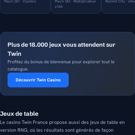
Play'n GO · Clusters
Play'n GO · Multiplicateur
Nolimit City · xN
x100
Plus de 18.000 jeux vous attendent sur
Twin
Profitez du bonus de bienvenue pour explorer tout le
catalogue.
Découvrir Twin Casino
Jeux de table
Le casino Twin France propose aussi des jeux de table en
version RNG, où les résultats sont générés de façon