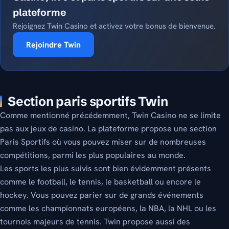
plateforme
Rejoignez Twin Casino et activez votre bonus de bienvenue.
Rejoindre Twin
Section paris sportifs Twin
Comme mentionné précédemment, Twin Casino ne se limite
pas aux jeux de casino. La plateforme propose une section
Paris Sportifs où vous pouvez miser sur de nombreuses
compétitions, parmi les plus populaires au monde.
Les sports les plus suivis sont bien évidemment présents
comme le football, le tennis, le basketball ou encore le
hockey. Vous pouvez parier sur de grands événements
comme les championnats européens, la NBA, la NHL ou les
tournois majeurs de tennis. Twin propose aussi des