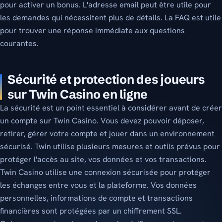
pour activer un bonus. L'adresse email peut être utile pour
les demandes qui nécessitent plus de détails. La FAQ est utile
pour trouver une réponse immédiate aux questions
courantes.
Sécurité et protection des joueurs
sur Twin Casino en ligne
La sécurité est un point essentiel à considérer avant de créer
un compte sur Twin Casino. Vous devez pouvoir déposer,
retirer, gérer votre compte et jouer dans un environnement
sécurisé. Twin utilise plusieurs mesures et outils prévus pour
protéger l'accès au site, vos données et vos transactions.
Twin Casino utilise une connexion sécurisée pour protéger
les échanges entre vous et la plateforme. Vos données
personnelles, informations de compte et transactions
financières sont protégées par un chiffrement SSL.