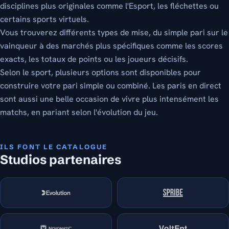
disciplines plus originales comme l'Esport, les fléchettes ou
certains sports virtuels.
Vous trouverez différents types de mise, du simple pari sur le
vainqueur à des marchés plus spécifiques comme les scores
exacts, les totaux de points ou les joueurs décisifs.
Selon le sport, plusieurs options sont disponibles pour
construire votre pari simple ou combiné. Les paris en direct
sont aussi une belle occasion de vivre plus intensément les
matchs, en pariant selon l'évolution du jeu.
ILS FONT LE CATALOGUE
Studios partenaires