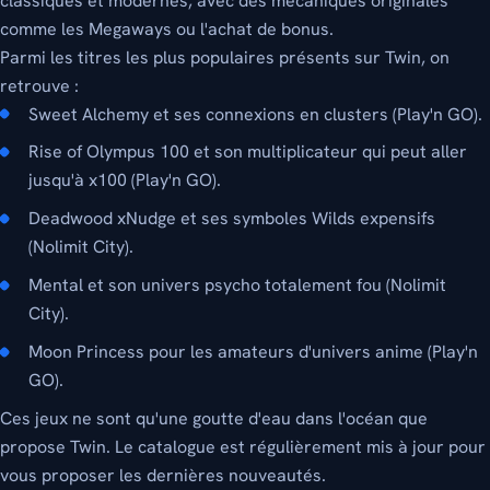
classiques et modernes, avec des mécaniques originales
comme les Megaways ou l'achat de bonus.
Parmi les titres les plus populaires présents sur Twin, on
retrouve :
Sweet Alchemy et ses connexions en clusters (Play'n GO).
Rise of Olympus 100 et son multiplicateur qui peut aller
jusqu'à x100 (Play'n GO).
Deadwood xNudge et ses symboles Wilds expensifs
(Nolimit City).
Mental et son univers psycho totalement fou (Nolimit
City).
Moon Princess pour les amateurs d'univers anime (Play'n
GO).
Ces jeux ne sont qu'une goutte d'eau dans l'océan que
propose Twin. Le catalogue est régulièrement mis à jour pour
vous proposer les dernières nouveautés.