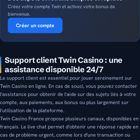
Créez votre compte Twin et activez votre bonus de
bienvenue.
Créer un compte
Support client Twin Casino : une
assistance disponible 24/7
Le support client est essentiel pour jouer sereinement sur
Twin Casino en ligne. En cas de souci, vous pouvez contacter
l'assistance pour obtenir de l'aide sur des sujets liés à votre
compte, aux paiements, aux bonus ou plus largement sur
l'utilisation de la plateforme.
Twin Casino France propose plusieurs canaux, disponibles en
français. Le live chat permet d'obtenir une réponse rapide en
cas de problème urgent, comme lors d'une transaction ou