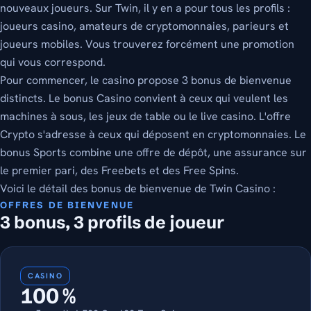
nouveaux joueurs. Sur Twin, il y en a pour tous les profils :
joueurs casino, amateurs de cryptomonnaies, parieurs et
joueurs mobiles. Vous trouverez forcément une promotion
qui vous correspond.
Pour commencer, le casino propose 3 bonus de bienvenue
distincts. Le bonus Casino convient à ceux qui veulent les
machines à sous, les jeux de table ou le live casino. L'offre
Crypto s'adresse à ceux qui déposent en cryptomonnaies. Le
bonus Sports combine une offre de dépôt, une assurance sur
le premier pari, des Freebets et des Free Spins.
Voici le détail des bonus de bienvenue de Twin Casino :
OFFRES DE BIENVENUE
3 bonus, 3 profils de joueur
CASINO
100 %