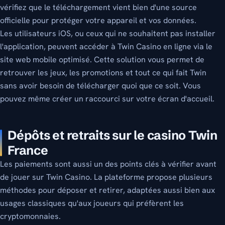
vérifiez que le téléchargement vient bien d'une source
officielle pour protéger votre appareil et vos données.
Les utilisateurs iOS, ou ceux qui ne souhaitent pas installer
l'application, peuvent accéder à Twin Casino en ligne via le
site web mobile optimisé. Cette solution vous permet de
retrouver les jeux, les promotions et tout ce qui fait Twin
sans avoir besoin de télécharger quoi que ce soit. Vous
pouvez même créer un raccourci sur votre écran d'accueil.
Dépôts et retraits sur le casino Twin
France
Les paiements sont aussi un des points clés à vérifier avant
de jouer sur Twin Casino. La plateforme propose plusieurs
méthodes pour déposer et retirer, adaptées aussi bien aux
usages classiques qu'aux joueurs qui préfèrent les
cryptomonnaies.