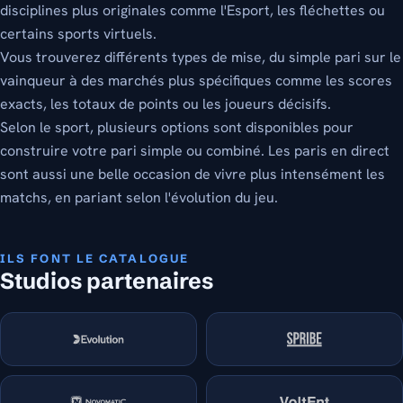
disciplines plus originales comme l'Esport, les fléchettes ou
certains sports virtuels.
Vous trouverez différents types de mise, du simple pari sur le
vainqueur à des marchés plus spécifiques comme les scores
exacts, les totaux de points ou les joueurs décisifs.
Selon le sport, plusieurs options sont disponibles pour
construire votre pari simple ou combiné. Les paris en direct
sont aussi une belle occasion de vivre plus intensément les
matchs, en pariant selon l'évolution du jeu.
ILS FONT LE CATALOGUE
Studios partenaires