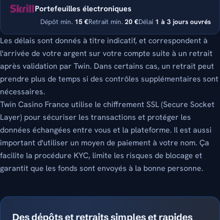
Portefeuilles électroniques
Dépôt min.
15 €
Retrait min.
20 €
Délai
1 à 3 jours ouvrés
Les délais sont donnés à titre indicatif, et correspondent à
l'arrivée de votre argent sur votre compte suite à un retrait
après validation par Twin. Dans certains cas, un retrait peut
prendre plus de temps si des contrôles supplémentaires sont
nécessaires.
Twin Casino France utilise le chiffrement SSL (Secure Socket
Layer) pour sécuriser les transactions et protéger les
données échangées entre vous et la plateforme. Il est aussi
important d'utiliser un moyen de paiement à votre nom. Ça
facilite la procédure KYC, limite les risques de blocage et
garantit que les fonds sont envoyés à la bonne personne.
Des dépôts et retraits simples et rapides