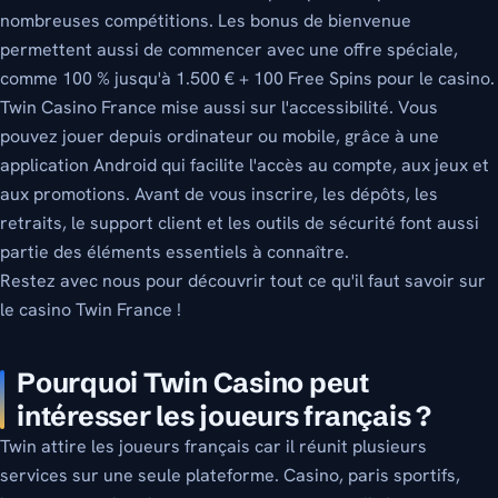
nombreuses compétitions. Les bonus de bienvenue
permettent aussi de commencer avec une offre spéciale,
comme 100 % jusqu'à
1.500 €
+ 100 Free Spins pour le casino.
Twin Casino France mise aussi sur l'accessibilité. Vous
pouvez jouer depuis ordinateur ou mobile, grâce à une
application Android qui facilite l'accès au compte, aux jeux et
aux promotions. Avant de vous inscrire, les dépôts, les
retraits, le support client et les outils de sécurité font aussi
partie des éléments essentiels à connaître.
Restez avec nous pour découvrir tout ce qu'il faut savoir sur
le casino Twin France !
Pourquoi Twin Casino peut
intéresser les joueurs français ?
Twin attire les joueurs français car il réunit plusieurs
services sur une seule plateforme. Casino, paris sportifs,