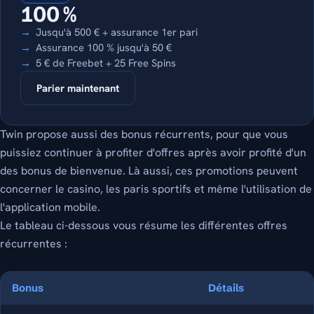
100 %
Jusqu'à
500 €
+ assurance 1er pari
Assurance 100 % jusqu'à
50 €
5 €
de Freebet + 25 Free Spins
Parier maintenant
Twin propose aussi des bonus récurrents, pour que vous
puissiez continuer à profiter d'offres après avoir profité d'un
des bonus de bienvenue. Là aussi, ces promotions peuvent
concerner le casino, les paris sportifs et même l'utilisation de
l'application mobile.
Le tableau ci-dessous vous résume les différentes offres
récurrentes :
Bonus
Détails