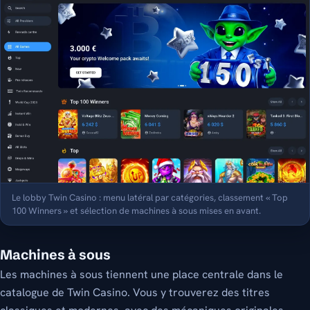
Le lobby Twin Casino : menu latéral par catégories, classement « Top
100 Winners » et sélection de machines à sous mises en avant.
Machines à sous
Les machines à sous tiennent une place centrale dans le
catalogue de Twin Casino. Vous y trouverez des titres