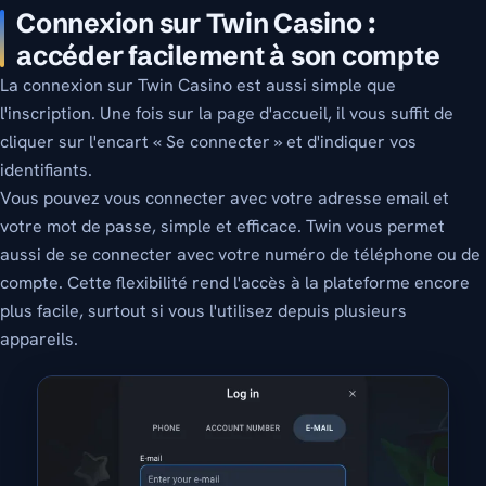
Connexion sur Twin Casino :
accéder facilement à son compte
La connexion sur Twin Casino est aussi simple que
l'inscription. Une fois sur la page d'accueil, il vous suffit de
cliquer sur l'encart « Se connecter » et d'indiquer vos
identifiants.
Vous pouvez vous connecter avec votre adresse email et
votre mot de passe, simple et efficace. Twin vous permet
aussi de se connecter avec votre numéro de téléphone ou de
compte. Cette flexibilité rend l'accès à la plateforme encore
plus facile, surtout si vous l'utilisez depuis plusieurs
appareils.