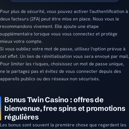
Pour plus de sécurité, vous pouvez activer l'authentification à
deux facteurs (2FA) peut être mise en place. Nous vous le
recommandons vivement. Elle ajoute une étape
supplémentaire lorsque vous vous connectez et protège
mieux votre compte.
Si vous oubliez votre mot de passe, utilisez l'option prévue à
cet effet. Un lien de réinitialisation vous sera envoyé par mail.
Pour limiter les risques, choisissez un mot de passe unique,
ne le partagez pas et évitez de vous connecter depuis des
appareils publics ou des réseaux non sécurisés.
Bonus Twin Casino : offres de
bienvenue, free spins et promotions
régulières
Les bonus sont souvent la première chose que regardent les