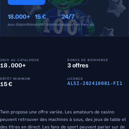
S'inscrire
18.000+
15 €
24/7
jeux disponibles
dépôt minimum
support en français
JEUX AU CATALOGUE
BONUS DE BIENVENUE
18.000+
3 offres
DÉPÔT MINIMUM
LICENCE
15 €
ALSI-202410001-FI1
Twin propose une offre variée. Les amateurs de casino
peuvent retrouver des machines à sous, des jeux de table et
des titres en direct. Les fans de sport peuvent parier sur de