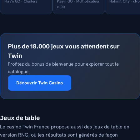
Play'n GO · Clusters
Play'n GO · Multiplicateur
Nolimit City · xN
x100
Plus de 18.000 jeux vous attendent sur
Twin
Profitez du bonus de bienvenue pour explorer tout le
catalogue.
Découvrir Twin Casino
Jeux de table
Le casino Twin France propose aussi des jeux de table en
version RNG, où les résultats sont générés de façon