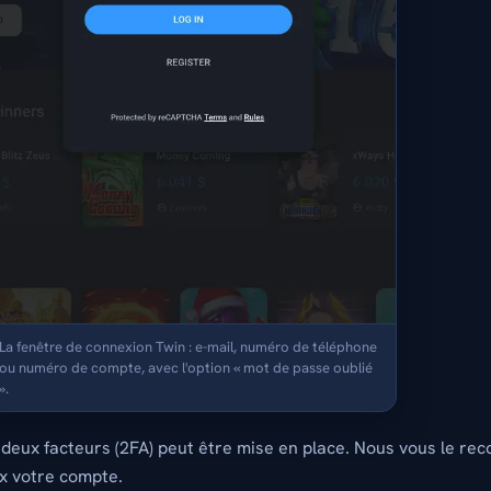
La fenêtre de connexion Twin : e-mail, numéro de téléphone
ou numéro de compte, avec l'option « mot de passe oublié
».
 à deux facteurs (2FA) peut être mise en place. Nous vous le 
x votre compte.