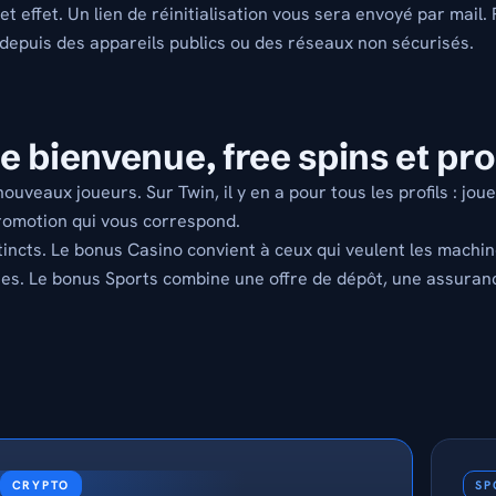
et effet. Un lien de réinitialisation vous sera envoyé par mail.
 depuis des appareils publics ou des réseaux non sécurisés.
e bienvenue, free spins et pr
uveaux joueurs. Sur Twin, il y en a pour tous les profils : j
romotion qui vous correspond.
cts. Le bonus Casino convient à ceux qui veulent les machines 
es. Le bonus Sports combine une offre de dépôt, une assuranc
CRYPTO
SP