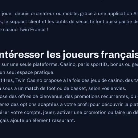
 jouer depuis ordinateur ou mobile, grâce à une application And
, le support client et les outils de sécurité font aussi partie 
e casino Twin France !
téresser les joueurs français
es sur une seule plateforme. Casino, paris sportifs, bonus ou g
 un seul espace pratique.
titres, Twin Casino propose à la fois des jeux de casino, des t
 sous à un match de foot ou de basket, selon vos envies.
opose des offres de bienvenue, des promotions récurrentes, du
rez des options adaptées à votre profil pour découvrir la pla
érer votre compte, jouer, activer une promotion ou faire un d
nçais ajoute un élément rassurant.