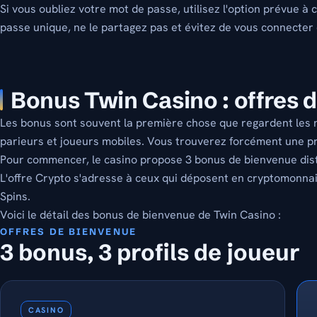
Si vous oubliez votre mot de passe, utilisez l'option prévue à c
passe unique, ne le partagez pas et évitez de vous connecter
Bonus Twin Casino : offres d
Les bonus sont souvent la première chose que regardent les no
parieurs et joueurs mobiles. Vous trouverez forcément une p
Pour commencer, le casino propose 3 bonus de bienvenue distin
L'offre Crypto s'adresse à ceux qui déposent en cryptomonnai
Spins.
Voici le détail des bonus de bienvenue de Twin Casino :
OFFRES DE BIENVENUE
3 bonus, 3 profils de joueur
CASINO