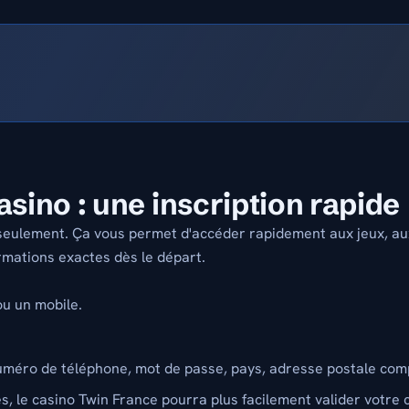
sino : une inscription rapide
s seulement. Ça vous permet d'accéder rapidement aux jeux, au
ormations exactes dès le départ.
ou un mobile.
méro de téléphone, mot de passe, pays, adresse postale comp
es, le casino Twin France pourra plus facilement valider votr