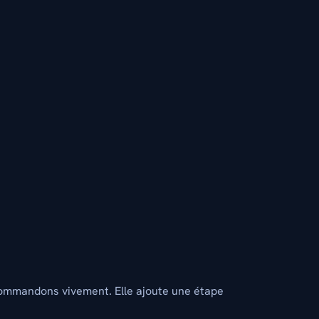
recommandons vivement. Elle ajoute une étape