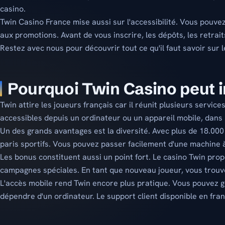
casino.
Twin Casino France mise aussi sur l'accessibilité. Vous pouvez
aux promotions. Avant de vous inscrire, les dépôts, les retraits
Restez avec nous pour découvrir tout ce qu'il faut savoir sur l
Pourquoi Twin Casino peut in
Twin attire les joueurs français car il réunit plusieurs servic
accessibles depuis un ordinateur ou un appareil mobile, dans
Un des grands avantages est la diversité. Avec plus de 18.000 
paris sportifs. Vous pouvez passer facilement d'une machine à
Les bonus constituent aussi un point fort. Le casino Twin pr
campagnes spéciales. En tant que nouveau joueur, vous trouve
L'accès mobile rend Twin encore plus pratique. Vous pouvez g
dépendre d'un ordinateur. Le support client disponible en fra