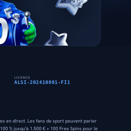
LICENCE
ALSI-202410001-FI1
es en direct. Les fans de sport peuvent parier
 100 % jusqu'à
1.500 €
+ 100 Free Spins pour le