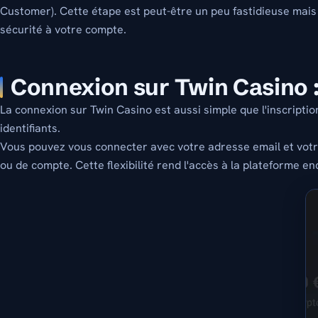
Customer). Cette étape est peut-être un peu fastidieuse mais e
sécurité à votre compte.
Connexion sur Twin Casino 
La connexion sur Twin Casino est aussi simple que l'inscription.
identifiants.
Vous pouvez vous connecter avec votre adresse email et votr
ou de compte. Cette flexibilité rend l'accès à la plateforme enc