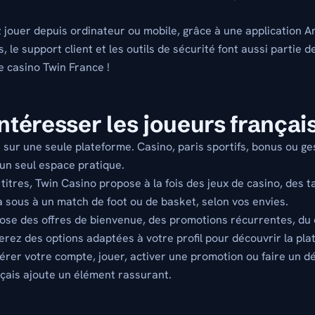
 jouer depuis ordinateur ou mobile, grâce à une application And
, le support client et les outils de sécurité font aussi partie 
e casino Twin France !
téresser les joueurs français
es sur une seule plateforme. Casino, paris sportifs, bonus ou g
 un seul espace pratique.
titres, Twin Casino propose à la fois des jeux de casino, des t
 sous à un match de foot ou de basket, selon vos envies.
opose des offres de bienvenue, des promotions récurrentes, du
rez des options adaptées à votre profil pour découvrir la pla
érer votre compte, jouer, activer une promotion ou faire un d
nçais ajoute un élément rassurant.