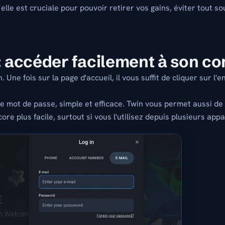
lle est cruciale pour pouvoir retirer vos gains, éviter tout s
: accéder facilement à son c
 Une fois sur la page d'accueil, il vous suffit de cliquer sur l'
e mot de passe, simple et efficace. Twin vous permet aussi d
ore plus facile, surtout si vous l'utilisez depuis plusieurs appa