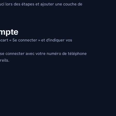
ouci lors des étapes et ajouter une couche de
ompte
encart « Se connecter » et d'indiquer vos
e se connecter avec votre numéro de téléphone
reils.