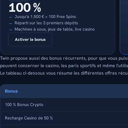
100 %
Jusqu'à
1.500 €
+ 100 Free Spins
Réparti sur les 3 premiers dépôts
Machines à sous, jeux de table, live casino
Activer le bonus
Twin propose aussi des bonus récurrents, pour que vous puissi
peuvent concerner le casino, les paris sportifs et même l'utilis
Le tableau ci-dessous vous résume les différentes offres récu
Bonus
100 % Bonus Crypto
Recharge Casino de 50 %