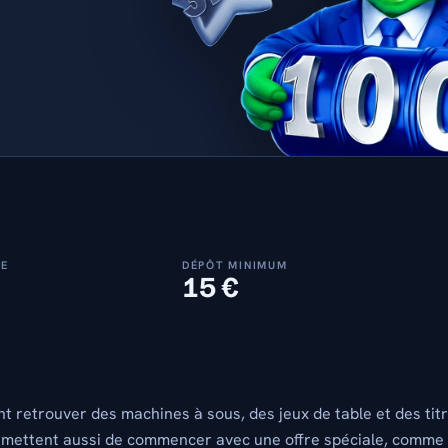
UE
DÉPÔT MINIMUM
15 €
 retrouver des machines à sous, des jeux de table et des titr
rmettent aussi de commencer avec une offre spéciale, comme