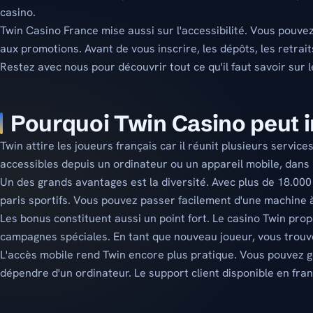
casino.
Twin Casino France mise aussi sur l'accessibilité. Vous pouvez
aux promotions. Avant de vous inscrire, les dépôts, les retraits
Restez avec nous pour découvrir tout ce qu'il faut savoir sur l
Pourquoi Twin Casino peut in
Twin attire les joueurs français car il réunit plusieurs servic
accessibles depuis un ordinateur ou un appareil mobile, dans
Un des grands avantages est la diversité. Avec plus de 18.000 
paris sportifs. Vous pouvez passer facilement d'une machine à
Les bonus constituent aussi un point fort. Le casino Twin pr
campagnes spéciales. En tant que nouveau joueur, vous trouve
L'accès mobile rend Twin encore plus pratique. Vous pouvez g
dépendre d'un ordinateur. Le support client disponible en fra