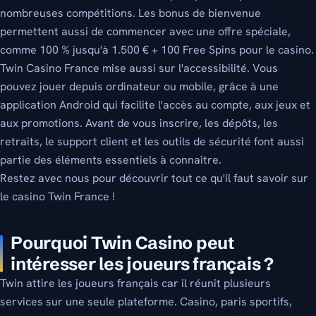
nombreuses compétitions. Les bonus de bienvenue
permettent aussi de commencer avec une offre spéciale,
comme 100 % jusqu'à
1.500 €
+ 100 Free Spins pour le casino.
Twin Casino France mise aussi sur l'accessibilité. Vous
pouvez jouer depuis ordinateur ou mobile, grâce à une
application Android qui facilite l'accès au compte, aux jeux et
aux promotions. Avant de vous inscrire, les dépôts, les
retraits, le support client et les outils de sécurité font aussi
partie des éléments essentiels à connaître.
Restez avec nous pour découvrir tout ce qu'il faut savoir sur
le casino Twin France !
Pourquoi Twin Casino peut
intéresser les joueurs français ?
Twin attire les joueurs français car il réunit plusieurs
services sur une seule plateforme. Casino, paris sportifs,