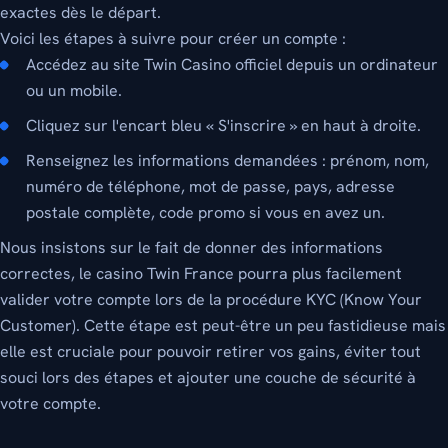
exactes dès le départ.
Voici les étapes à suivre pour créer un compte :
Accédez au site Twin Casino officiel depuis un ordinateur
ou un mobile.
Cliquez sur l'encart bleu « S'inscrire » en haut à droite.
Renseignez les informations demandées : prénom, nom,
numéro de téléphone, mot de passe, pays, adresse
postale complète, code promo si vous en avez un.
Nous insistons sur le fait de donner des informations
correctes, le casino Twin France pourra plus facilement
valider votre compte lors de la procédure KYC (Know Your
Customer). Cette étape est peut-être un peu fastidieuse mais
elle est cruciale pour pouvoir retirer vos gains, éviter tout
souci lors des étapes et ajouter une couche de sécurité à
votre compte.