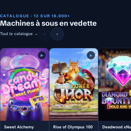
CATALOGUE · 12 SUR 18.000+
Machines à sous en vedette
‹
›
Tout le catalogue →
▶
▶
Sweet Alchemy
Rise of Olympus 100
Deadwood xN