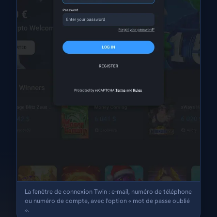
La fenêtre de connexion Twin : e-mail, numéro de téléphone
ou numéro de compte, avec l'option « mot de passe oublié
».