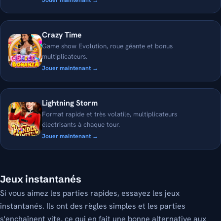
Jouer maintenant →
Crazy Time
Game show Evolution, roue géante et bonus
multiplicateurs.
Jouer maintenant →
Lightning Storm
Format rapide et très volatile, multiplicateurs
électrisants à chaque tour.
Jouer maintenant →
Jeux instantanés
Si vous aimez les parties rapides, essayez les jeux
instantanés. Ils ont des règles simples et les parties
s'enchaînent vite, ce qui en fait une bonne alternative aux