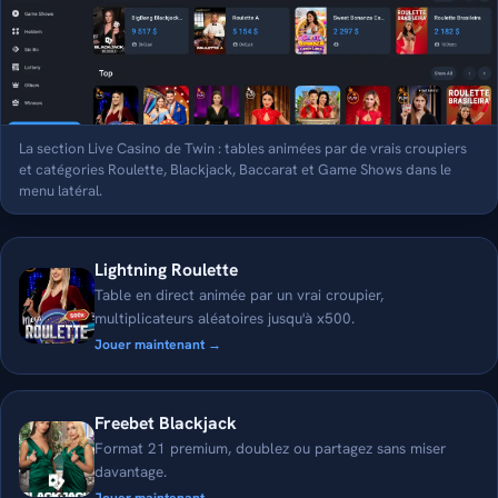
La section Live Casino de Twin : tables animées par de vrais croupiers
et catégories Roulette, Blackjack, Baccarat et Game Shows dans le
menu latéral.
Lightning Roulette
Table en direct animée par un vrai croupier,
multiplicateurs aléatoires jusqu'à x500.
Jouer maintenant →
Freebet Blackjack
Format 21 premium, doublez ou partagez sans miser
davantage.