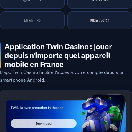
Application Twin Casino : jouer
depuis n'importe quel appareil
mobile en France
L'app Twin Casino facilite l'accès à votre compte depuis un
smartphone Android.