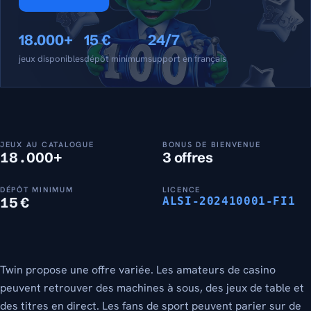
S'inscrire
18.000+
15 €
24/7
jeux disponibles
dépôt minimum
support en français
JEUX AU CATALOGUE
BONUS DE BIENVENUE
18.000+
3 offres
DÉPÔT MINIMUM
LICENCE
15 €
ALSI-202410001-FI1
Twin propose une offre variée. Les amateurs de casino
peuvent retrouver des machines à sous, des jeux de table et
des titres en direct. Les fans de sport peuvent parier sur de