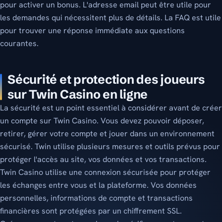
pour activer un bonus. L'adresse email peut être utile pour
les demandes qui nécessitent plus de détails. La FAQ est utile
pour trouver une réponse immédiate aux questions
courantes.
Sécurité et protection des joueurs
sur Twin Casino en ligne
La sécurité est un point essentiel à considérer avant de créer
un compte sur Twin Casino. Vous devez pouvoir déposer,
retirer, gérer votre compte et jouer dans un environnement
sécurisé. Twin utilise plusieurs mesures et outils prévus pour
protéger l'accès au site, vos données et vos transactions.
Twin Casino utilise une connexion sécurisée pour protéger
les échanges entre vous et la plateforme. Vos données
personnelles, informations de compte et transactions
financières sont protégées par un chiffrement SSL.