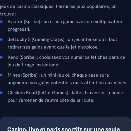
jeux de casino classiques. Parmi les jeux populaires, on
trouve :
Aviator (Spribe) : un crash game avec un multiplicateur
progressif.
JetLucky 2 (Gaming Corps) : un jeu intense où il faut
retirer ses gains avant que le jet n'explose.
Keno (Spribe) : choisissez vos numéros fétiches dans ce
jeu de tirage instantané.
Mines (Spribe) : un mini-jeu où chaque case sûre
augmente vos gains potentiels mais attention aux mines !
Chicken Road (InOut Games) : faites traverser la poule
pour l'amener de l'autre côté de la route.
Casino, live et paris sportifs sur une seule