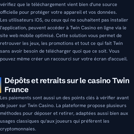
vérifiez que le téléchargement vient bien d'une source
officielle pour protéger votre appareil et vos données.
Les utilisateurs iOS, ou ceux qui ne souhaitent pas installer
l'application, peuvent accéder à Twin Casino en ligne via le
site web mobile optimisé. Cette solution vous permet de
retrouver les jeux, les promotions et tout ce qui fait Twin
sans avoir besoin de télécharger quoi que ce soit. Vous
pouvez même créer un raccourci sur votre écran d'accueil.
Dépôts et retraits sur le casino Twin
France
Les paiements sont aussi un des points clés à vérifier avant
de jouer sur Twin Casino. La plateforme propose plusieurs
méthodes pour déposer et retirer, adaptées aussi bien aux
usages classiques qu'aux joueurs qui préfèrent les
cryptomonnaies.