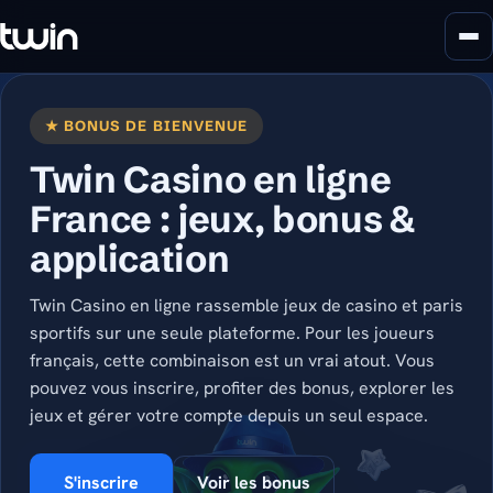
Bonus
★ BONUS DE BIENVENUE
Twin Casino en ligne
Jeux
France : jeux, bonus &
Paris Sportifs
application
Application
Twin Casino en ligne rassemble jeux de casino et paris
sportifs sur une seule plateforme. Pour les joueurs
français, cette combinaison est un vrai atout. Vous
Paiements
pouvez vous inscrire, profiter des bonus, explorer les
jeux et gérer votre compte depuis un seul espace.
FAQ
S'inscrire
Voir les bonus