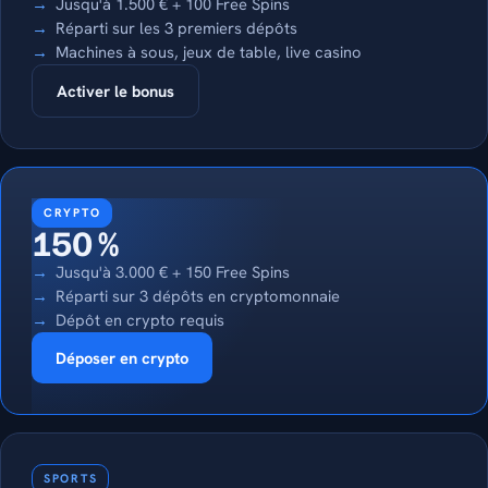
Jusqu'à
1.500 €
+ 100 Free Spins
Réparti sur les 3 premiers dépôts
Machines à sous, jeux de table, live casino
Activer le bonus
CRYPTO
150 %
Jusqu'à
3.000 €
+ 150 Free Spins
Réparti sur 3 dépôts en cryptomonnaie
Dépôt en crypto requis
Déposer en crypto
SPORTS