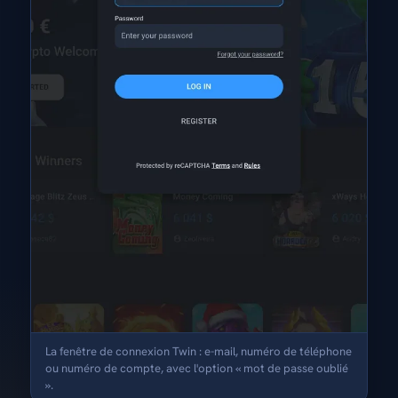
La fenêtre de connexion Twin : e-mail, numéro de téléphone
ou numéro de compte, avec l'option « mot de passe oublié
».