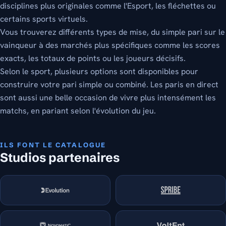
disciplines plus originales comme l'Esport, les fléchettes ou
certains sports virtuels.
Vous trouverez différents types de mise, du simple pari sur le
vainqueur à des marchés plus spécifiques comme les scores
exacts, les totaux de points ou les joueurs décisifs.
Selon le sport, plusieurs options sont disponibles pour
construire votre pari simple ou combiné. Les paris en direct
sont aussi une belle occasion de vivre plus intensément les
matchs, en pariant selon l'évolution du jeu.
ILS FONT LE CATALOGUE
Studios partenaires