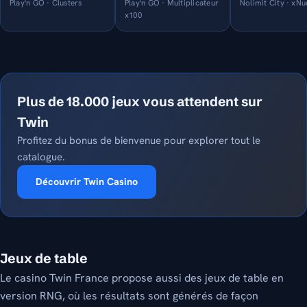
Play'n GO · Clusters
Play'n GO · Multiplicateur
Nolimit City · xN
x100
Plus de 18.000 jeux vous attendent sur
Twin
Profitez du bonus de bienvenue pour explorer tout le
catalogue.
Découvrir Twin Casino
Jeux de table
Le casino Twin France propose aussi des jeux de table en
version RNG, où les résultats sont générés de façon