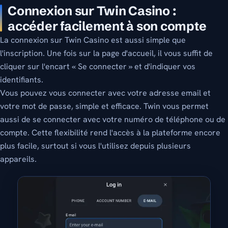
Connexion sur Twin Casino :
accéder facilement à son compte
La connexion sur Twin Casino est aussi simple que
l'inscription. Une fois sur la page d'accueil, il vous suffit de
cliquer sur l'encart « Se connecter » et d'indiquer vos
identifiants.
Vous pouvez vous connecter avec votre adresse email et
votre mot de passe, simple et efficace. Twin vous permet
aussi de se connecter avec votre numéro de téléphone ou de
compte. Cette flexibilité rend l'accès à la plateforme encore
plus facile, surtout si vous l'utilisez depuis plusieurs
appareils.