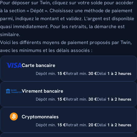
Pour déposer sur Twin, cliquez sur votre solde pour accéder
à la section « Dépôt ». Choisissez une méthode de paiement
parmi, indiquez le montant et validez. L'argent est disponible
quasi immédiatement. Pour les retraits, la démarche est
similaire.
Voici les différents moyens de paiement proposés par Twin,
avec les minimums et les délais associés :
Carte bancaire
Dépôt min.
15 €
Retrait min.
30 €
Délai
1 à 2 heures
Virement bancaire
Dépôt min.
15 €
Retrait min.
30 €
Délai
1 à 2 heures
Cryptomonnaies
Dépôt min.
15 €
Retrait min.
20 €
Délai
1 à 2 heures