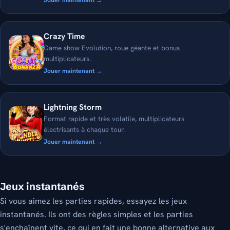
Jouer maintenant →
Crazy Time
Game show Evolution, roue géante et bonus
multiplicateurs.
Jouer maintenant →
Lightning Storm
Format rapide et très volatile, multiplicateurs
électrisants à chaque tour.
Jouer maintenant →
Jeux instantanés
Si vous aimez les parties rapides, essayez les jeux
instantanés. Ils ont des règles simples et les parties
s'enchaînent vite, ce qui en fait une bonne alternative aux