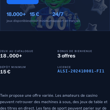
S'inscrire
18.000+
15 €
24/7
jeux disponibles
dépôt minimum
support en français
JEUX AU CATALOGUE
BONUS DE BIENVENUE
18.000+
3 offres
DÉPÔT MINIMUM
LICENCE
15 €
ALSI-202410001-FI1
Twin propose une offre variée. Les amateurs de casino
peuvent retrouver des machines à sous, des jeux de table et
des titres en direct. Les fans de sport peuvent parier sur de