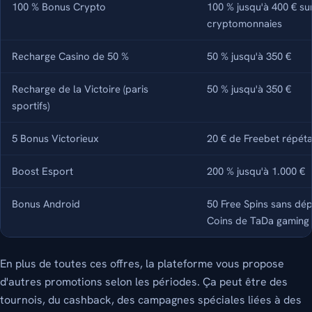
100 % Bonus Crypto
100 % jusqu'à
400 €
sur
cryptomonnaies
Recharge Casino de 50 %
50 % jusqu'à
350 €
Recharge de la Victoire (paris
50 % jusqu'à
350 €
sportifs)
5 Bonus Victorieux
20 €
de Freebet répétab
Boost Esport
200 % jusqu'à
1.000 €
Bonus Android
50 Free Spins sans dép
Coins de TaDa gaming
En plus de toutes ces offres, la plateforme vous propose
d'autres promotions selon les périodes. Ça peut être des
tournois, du cashback, des campagnes spéciales liées à des