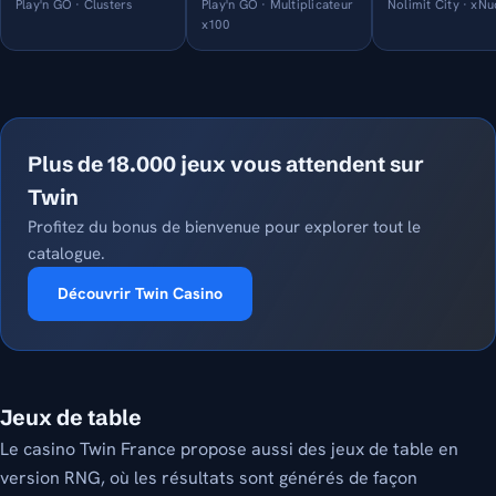
Play'n GO · Clusters
Play'n GO · Multiplicateur
Nolimit City · xN
x100
Plus de 18.000 jeux vous attendent sur
Twin
Profitez du bonus de bienvenue pour explorer tout le
catalogue.
Découvrir Twin Casino
Jeux de table
Le casino Twin France propose aussi des jeux de table en
version RNG, où les résultats sont générés de façon