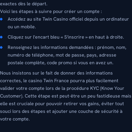
exactes dès le départ.
Voici les étapes à suivre pour créer un compte :
Accédez au site Twin Casino officiel depuis un ordinateur
ou un mobile.
Cliquez sur l'encart bleu « S'inscrire » en haut à droite.
Renseignez les informations demandées : prénom, nom,
numéro de téléphone, mot de passe, pays, adresse
postale complète, code promo si vous en avez un.
Nous insistons sur le fait de donner des informations
correctes, le casino Twin France pourra plus facilement
valider votre compte lors de la procédure KYC (Know Your
Customer). Cette étape est peut-être un peu fastidieuse mais
elle est cruciale pour pouvoir retirer vos gains, éviter tout
souci lors des étapes et ajouter une couche de sécurité à
votre compte.