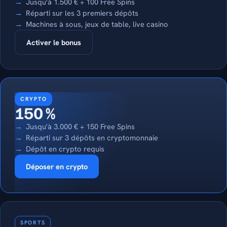
Jusqu'à
1.500 €
+ 100 Free Spins
Réparti sur les 3 premiers dépôts
Machines à sous, jeux de table, live casino
Activer le bonus
CRYPTO
150 %
Jusqu'à
3.000 €
+ 150 Free Spins
Réparti sur 3 dépôts en cryptomonnaie
Dépôt en crypto requis
Déposer en crypto
SPORTS