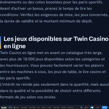
événements ou des cotes boostées pour les paris sportifs.
Avant d'activer un bonus, prenez le temps de lire les
conditions. Vérifiez les exigences de mise, les jeux concernés,
la durée de validité et le montant minimum de dépôt.
Les jeux disponibles sur Twin Casino
en ligne
Twin Casino en ligne met en avant un catalogue très large,
avec plus de 18.000 jeux disponibles selon les catégories et
les fournisseurs. Vous pouvez facilement varier les plaisirs
entre les machines à sous, les jeux de table, le live casino et
les paris sportifs.
L'intérêt ne réside pas seulement dans la quantité, mais aussi
dans la qualité et la possibilité de choisir entre différents
formats de jeu selon vos envies.