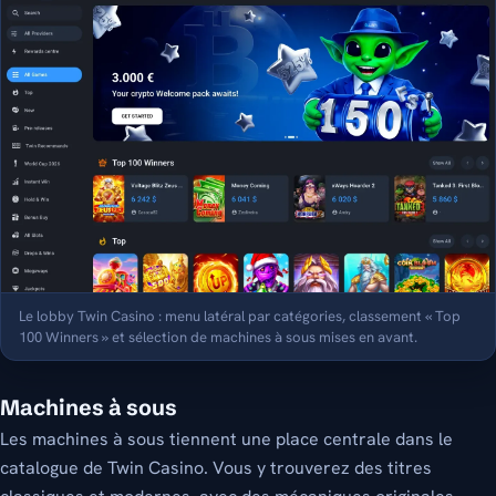
Le lobby Twin Casino : menu latéral par catégories, classement « Top
100 Winners » et sélection de machines à sous mises en avant.
Machines à sous
Les machines à sous tiennent une place centrale dans le
catalogue de Twin Casino. Vous y trouverez des titres