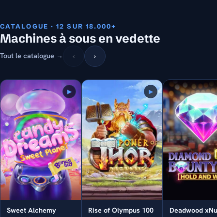
CATALOGUE · 12 SUR 18.000+
Machines à sous en vedette
‹
›
Tout le catalogue →
▶
▶
Sweet Alchemy
Rise of Olympus 100
Deadwood xN