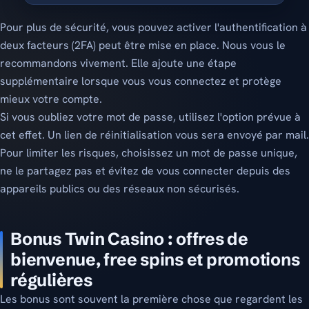
Pour plus de sécurité, vous pouvez activer l'authentification à
deux facteurs (2FA) peut être mise en place. Nous vous le
recommandons vivement. Elle ajoute une étape
supplémentaire lorsque vous vous connectez et protège
mieux votre compte.
Si vous oubliez votre mot de passe, utilisez l'option prévue à
cet effet. Un lien de réinitialisation vous sera envoyé par mail.
Pour limiter les risques, choisissez un mot de passe unique,
ne le partagez pas et évitez de vous connecter depuis des
appareils publics ou des réseaux non sécurisés.
Bonus Twin Casino : offres de
bienvenue, free spins et promotions
régulières
Les bonus sont souvent la première chose que regardent les