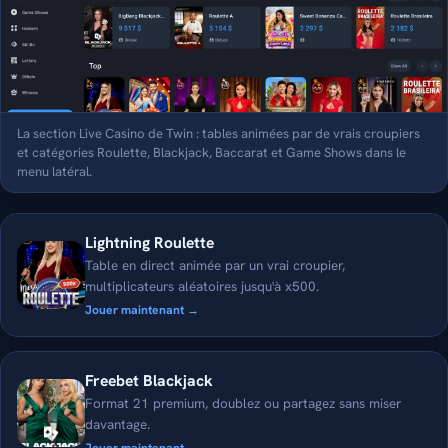
La section Live Casino de Twin : tables animées par de vrais croupiers
et catégories Roulette, Blackjack, Baccarat et Game Shows dans le
menu latéral.
Lightning Roulette
Table en direct animée par un vrai croupier,
multiplicateurs aléatoires jusqu'à x500.
Jouer maintenant →
Freebet Blackjack
Format 21 premium, doublez ou partagez sans miser
davantage.