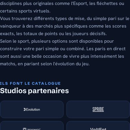
disciplines plus originales comme l'Esport, les fléchettes ou
certains sports virtuels.
Vous trouverez différents types de mise, du simple pari sur le
vainqueur à des marchés plus spécifiques comme les scores
exacts, les totaux de points ou les joueurs décisifs.
Selon le sport, plusieurs options sont disponibles pour
construire votre pari simple ou combiné. Les paris en direct
sont aussi une belle occasion de vivre plus intensément les
matchs, en pariant selon l'évolution du jeu.
ILS FONT LE CATALOGUE
Studios partenaires