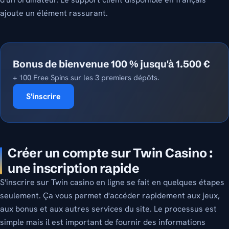
ajoute un élément rassurant.
Bonus de bienvenue 100 % jusqu'à 1.500 €
+ 100 Free Spins sur les 3 premiers dépôts.
S'inscrire
Créer un compte sur Twin Casino :
une inscription rapide
S'inscrire sur Twin casino en ligne se fait en quelques étapes
seulement. Ça vous permet d'accéder rapidement aux jeux,
aux bonus et aux autres services du site. Le processus est
simple mais il est important de fournir des informations