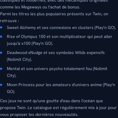
classiques et modernes, avec des mécaniques originales
comme les Megaways ou l'achat de bonus.
Parmi les titres les plus populaires présents sur Twin, on
retrouve :
Sweet Alchemy et ses connexions en clusters (Play'n GO).
Rise of Olympus 100 et son multiplicateur qui peut aller
jusqu'à x100 (Play'n GO).
Deadwood xNudge et ses symboles Wilds expensifs
(Nolimit City).
Mental et son univers psycho totalement fou (Nolimit
City).
Moon Princess pour les amateurs d'univers anime (Play'n
GO).
Ces jeux ne sont qu'une goutte d'eau dans l'océan que
propose Twin. Le catalogue est régulièrement mis à jour pour
vous proposer les dernières nouveautés.