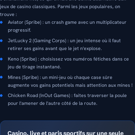
jeux de casino classiques. Parmi les jeux populaires, on
trouve :
Aviator (Spribe) : un crash game avec un multiplicateur
progressif.
JetLucky 2 (Gaming Corps) : un jeu intense où il faut
retirer ses gains avant que le jet n'explose.
Keno (Spribe) : choisissez vos numéros fétiches dans ce
jeu de tirage instantané.
Mines (Spribe) : un mini-jeu où chaque case sûre
augmente vos gains potentiels mais attention aux mines !
Chicken Road (InOut Games) : faites traverser la poule
pour l'amener de l'autre côté de la route.
Casino, live et paris sportifs sur une seule