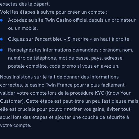
exactes dès le départ.
Voici les étapes à suivre pour créer un compte :
Accédez au site Twin Casino officiel depuis un ordinateur
ou un mobile.
Cliquez sur l'encart bleu « S'inscrire » en haut à droite.
Renseignez les informations demandées : prénom, nom,
numéro de téléphone, mot de passe, pays, adresse
postale complète, code promo si vous en avez un.
Nous insistons sur le fait de donner des informations
correctes, le casino Twin France pourra plus facilement
valider votre compte lors de la procédure KYC (Know Your
Customer). Cette étape est peut-être un peu fastidieuse mais
elle est cruciale pour pouvoir retirer vos gains, éviter tout
souci lors des étapes et ajouter une couche de sécurité à
votre compte.