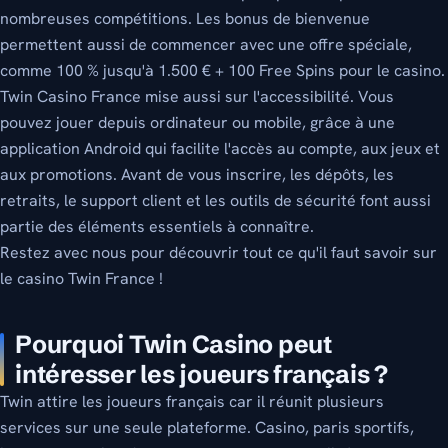
nombreuses compétitions. Les bonus de bienvenue
permettent aussi de commencer avec une offre spéciale,
comme 100 % jusqu'à
1.500 €
+ 100 Free Spins pour le casino.
Twin Casino France mise aussi sur l'accessibilité. Vous
pouvez jouer depuis ordinateur ou mobile, grâce à une
application Android qui facilite l'accès au compte, aux jeux et
aux promotions. Avant de vous inscrire, les dépôts, les
retraits, le support client et les outils de sécurité font aussi
partie des éléments essentiels à connaître.
Restez avec nous pour découvrir tout ce qu'il faut savoir sur
le casino Twin France !
Pourquoi Twin Casino peut
intéresser les joueurs français ?
Twin attire les joueurs français car il réunit plusieurs
services sur une seule plateforme. Casino, paris sportifs,