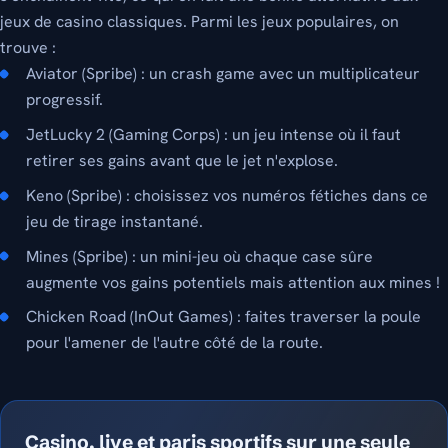
jeux de casino classiques. Parmi les jeux populaires, on
trouve :
Aviator (Spribe) : un crash game avec un multiplicateur
progressif.
JetLucky 2 (Gaming Corps) : un jeu intense où il faut
retirer ses gains avant que le jet n'explose.
Keno (Spribe) : choisissez vos numéros fétiches dans ce
jeu de tirage instantané.
Mines (Spribe) : un mini-jeu où chaque case sûre
augmente vos gains potentiels mais attention aux mines !
Chicken Road (InOut Games) : faites traverser la poule
pour l'amener de l'autre côté de la route.
Casino, live et paris sportifs sur une seule