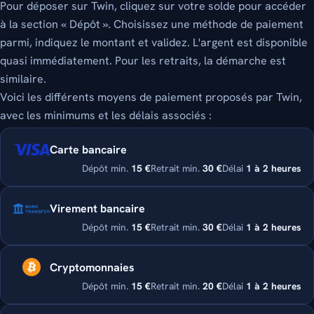
Pour déposer sur Twin, cliquez sur votre solde pour accéder
à la section « Dépôt ». Choisissez une méthode de paiement
parmi, indiquez le montant et validez. L'argent est disponible
quasi immédiatement. Pour les retraits, la démarche est
similaire.
Voici les différents moyens de paiement proposés par Twin,
avec les minimums et les délais associés :
Carte bancaire
Dépôt min.
15 €
Retrait min.
30 €
Délai
1 à 2 heures
Virement bancaire
Dépôt min.
15 €
Retrait min.
30 €
Délai
1 à 2 heures
Cryptomonnaies
Dépôt min.
15 €
Retrait min.
20 €
Délai
1 à 2 heures