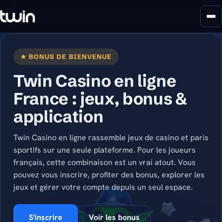
Bonus
★ BONUS DE BIENVENUE
Twin Casino en ligne
Jeux
France : jeux, bonus &
Paris Sportifs
application
Application
Twin Casino en ligne rassemble jeux de casino et paris
sportifs sur une seule plateforme. Pour les joueurs
français, cette combinaison est un vrai atout. Vous
Paiements
pouvez vous inscrire, profiter des bonus, explorer les
jeux et gérer votre compte depuis un seul espace.
FAQ
S'inscrire
Voir les bonus