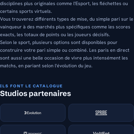
disciplines plus originales comme l'Esport, les fléchettes ou
certains sports virtuels.
Vous trouverez différents types de mise, du simple pari sur le
vainqueur à des marchés plus spécifiques comme les scores
exacts, les totaux de points ou les joueurs décisifs.
Selon le sport, plusieurs options sont disponibles pour
construire votre pari simple ou combiné. Les paris en direct
sont aussi une belle occasion de vivre plus intensément les
matchs, en pariant selon l'évolution du jeu.
ILS FONT LE CATALOGUE
Studios partenaires