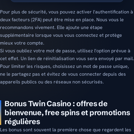
Pour plus de sécurité, vous pouvez activer l'authentification à
deux facteurs (2FA) peut être mise en place. Nous vous le
recommandons vivement. Elle ajoute une étape
supplémentaire lorsque vous vous connectez et protège
mieux votre compte.
Si vous oubliez votre mot de passe, utilisez l'option prévue à
cet effet. Un lien de réinitialisation vous sera envoyé par mail.
Pour limiter les risques, choisissez un mot de passe unique,
ne le partagez pas et évitez de vous connecter depuis des
appareils publics ou des réseaux non sécurisés.
Bonus Twin Casino : offres de
bienvenue, free spins et promotions
régulières
Les bonus sont souvent la première chose que regardent les