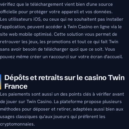
vérifiez que le téléchargement vient bien d'une source
officielle pour protéger votre appareil et vos données.
Les utilisateurs iOS, ou ceux qui ne souhaitent pas installer
l'application, peuvent accéder à Twin Casino en ligne via le
site web mobile optimisé. Cette solution vous permet de
retrouver les jeux, les promotions et tout ce qui fait Twin
sans avoir besoin de télécharger quoi que ce soit. Vous
pouvez même créer un raccourci sur votre écran d'accueil.
Dépôts et retraits sur le casino Twin
France
Les paiements sont aussi un des points clés à vérifier avant
de jouer sur Twin Casino. La plateforme propose plusieurs
méthodes pour déposer et retirer, adaptées aussi bien aux
usages classiques qu'aux joueurs qui préfèrent les
cryptomonnaies.