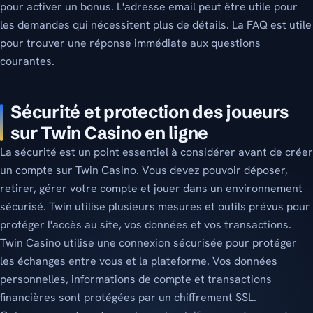
pour activer un bonus. L'adresse email peut être utile pour
les demandes qui nécessitent plus de détails. La FAQ est utile
pour trouver une réponse immédiate aux questions
courantes.
Sécurité et protection des joueurs
sur Twin Casino en ligne
La sécurité est un point essentiel à considérer avant de créer
un compte sur Twin Casino. Vous devez pouvoir déposer,
retirer, gérer votre compte et jouer dans un environnement
sécurisé. Twin utilise plusieurs mesures et outils prévus pour
protéger l'accès au site, vos données et vos transactions.
Twin Casino utilise une connexion sécurisée pour protéger
les échanges entre vous et la plateforme. Vos données
personnelles, informations de compte et transactions
financières sont protégées par un chiffrement SSL.