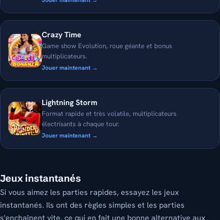
Jouer maintenant →
Crazy Time
Game show Evolution, roue géante et bonus
multiplicateurs.
Jouer maintenant →
Lightning Storm
Format rapide et très volatile, multiplicateurs
électrisants à chaque tour.
Jouer maintenant →
Jeux instantanés
Si vous aimez les parties rapides, essayez les jeux
instantanés. Ils ont des règles simples et les parties
s'enchaînent vite, ce qui en fait une bonne alternative aux