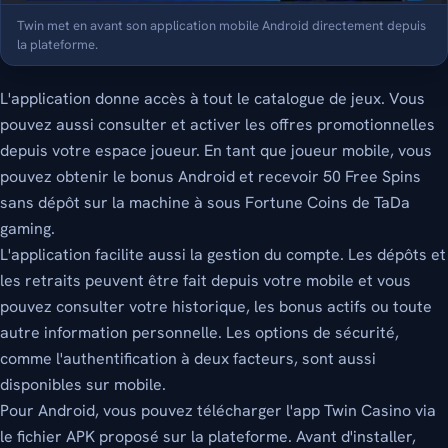
Twin met en avant son application mobile Android directement depuis
la plateforme.
L'application donne accès à tout le catalogue de jeux. Vous
pouvez aussi consulter et activer les offres promotionnelles
depuis votre espace joueur. En tant que joueur mobile, vous
pouvez obtenir le bonus Android et recevoir 50 Free Spins
sans dépôt sur la machine à sous Fortune Coins de TaDa
gaming.
L'application facilite aussi la gestion du compte. Les dépôts et
les retraits peuvent être fait depuis votre mobile et vous
pouvez consulter votre historique, les bonus actifs ou toute
autre information personnelle. Les options de sécurité,
comme l'authentification à deux facteurs, sont aussi
disponibles sur mobile.
Pour Android, vous pouvez télécharger l'app Twin Casino via
le fichier APK proposé sur la plateforme. Avant d'installer,