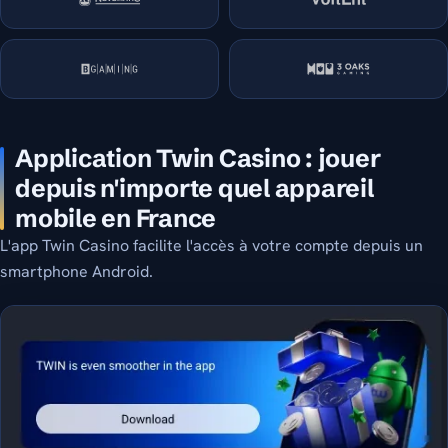
Application Twin Casino : jouer
depuis n'importe quel appareil
mobile en France
L'app Twin Casino facilite l'accès à votre compte depuis un
smartphone Android.