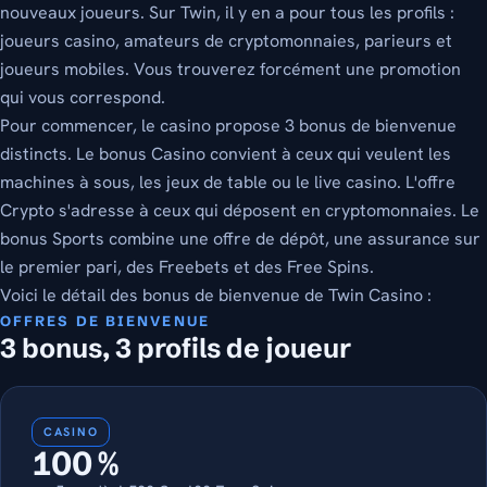
nouveaux joueurs. Sur Twin, il y en a pour tous les profils :
joueurs casino, amateurs de cryptomonnaies, parieurs et
joueurs mobiles. Vous trouverez forcément une promotion
qui vous correspond.
Pour commencer, le casino propose 3 bonus de bienvenue
distincts. Le bonus Casino convient à ceux qui veulent les
machines à sous, les jeux de table ou le live casino. L'offre
Crypto s'adresse à ceux qui déposent en cryptomonnaies. Le
bonus Sports combine une offre de dépôt, une assurance sur
le premier pari, des Freebets et des Free Spins.
Voici le détail des bonus de bienvenue de Twin Casino :
OFFRES DE BIENVENUE
3 bonus, 3 profils de joueur
CASINO
100 %