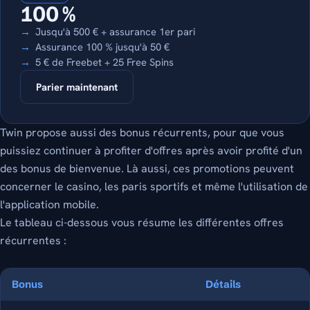
100 %
Jusqu'à
500 €
+ assurance 1er pari
Assurance 100 % jusqu'à
50 €
5 €
de Freebet + 25 Free Spins
Parier maintenant
Twin propose aussi des bonus récurrents, pour que vous
puissiez continuer à profiter d'offres après avoir profité d'un
des bonus de bienvenue. Là aussi, ces promotions peuvent
concerner le casino, les paris sportifs et même l'utilisation de
l'application mobile.
Le tableau ci-dessous vous résume les différentes offres
récurrentes :
Bonus
Détails