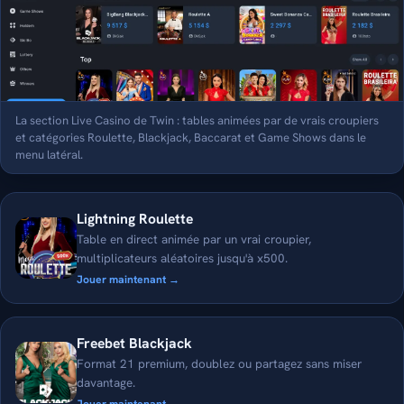
La section Live Casino de Twin : tables animées par de vrais croupiers
et catégories Roulette, Blackjack, Baccarat et Game Shows dans le
menu latéral.
Lightning Roulette
Table en direct animée par un vrai croupier,
multiplicateurs aléatoires jusqu'à x500.
Jouer maintenant →
Freebet Blackjack
Format 21 premium, doublez ou partagez sans miser
davantage.