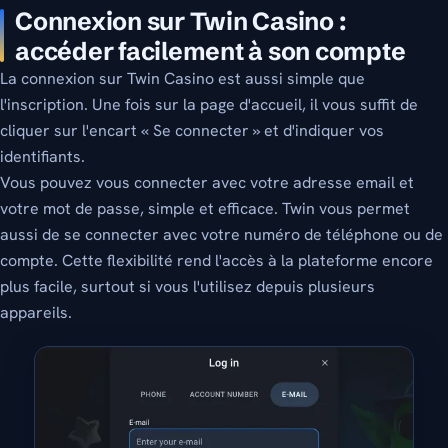
Connexion sur Twin Casino :
accéder facilement à son compte
La connexion sur Twin Casino est aussi simple que
l'inscription. Une fois sur la page d'accueil, il vous suffit de
cliquer sur l'encart « Se connecter » et d'indiquer vos
identifiants.
Vous pouvez vous connecter avec votre adresse email et
votre mot de passe, simple et efficace. Twin vous permet
aussi de se connecter avec votre numéro de téléphone ou de
compte. Cette flexibilité rend l'accès à la plateforme encore
plus facile, surtout si vous l'utilisez depuis plusieurs
appareils.