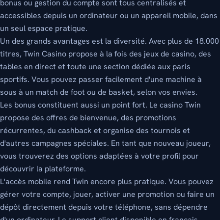
bonus ou gestion du compte sont tous centralisés et
accessibles depuis un ordinateur ou un appareil mobile, dans
un seul espace pratique.
Un des grands avantages est la diversité. Avec plus de 18.000
titres, Twin Casino propose à la fois des jeux de casino, des
tables en direct et toute une section dédiée aux paris
sportifs. Vous pouvez passer facilement d'une machine à
sous à un match de foot ou de basket, selon vos envies.
Les bonus constituent aussi un point fort. Le casino Twin
propose des offres de bienvenue, des promotions
récurrentes, du cashback et organise des tournois et
d'autres campagnes spéciales. En tant que nouveau joueur,
vous trouverez des options adaptées à votre profil pour
découvrir la plateforme.
L'accès mobile rend Twin encore plus pratique. Vous pouvez
gérer votre compte, jouer, activer une promotion ou faire un
dépôt directement depuis votre téléphone, sans dépendre
d'un ordinateur. Le support client disponible en français