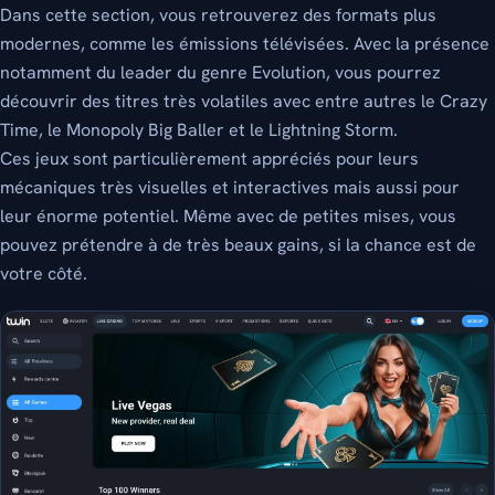
Dans cette section, vous retrouverez des formats plus
modernes, comme les émissions télévisées. Avec la présence
notamment du leader du genre Evolution, vous pourrez
découvrir des titres très volatiles avec entre autres le Crazy
Time, le Monopoly Big Baller et le Lightning Storm.
Ces jeux sont particulièrement appréciés pour leurs
mécaniques très visuelles et interactives mais aussi pour
leur énorme potentiel. Même avec de petites mises, vous
pouvez prétendre à de très beaux gains, si la chance est de
votre côté.