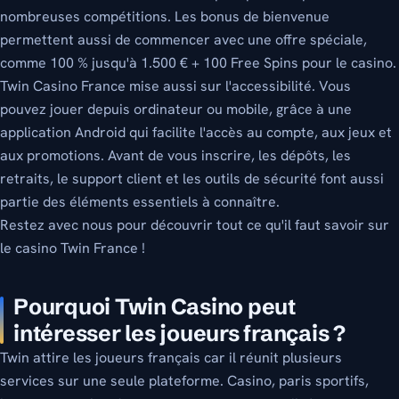
nombreuses compétitions. Les bonus de bienvenue
permettent aussi de commencer avec une offre spéciale,
comme 100 % jusqu'à
1.500 €
+ 100 Free Spins pour le casino.
Twin Casino France mise aussi sur l'accessibilité. Vous
pouvez jouer depuis ordinateur ou mobile, grâce à une
application Android qui facilite l'accès au compte, aux jeux et
aux promotions. Avant de vous inscrire, les dépôts, les
retraits, le support client et les outils de sécurité font aussi
partie des éléments essentiels à connaître.
Restez avec nous pour découvrir tout ce qu'il faut savoir sur
le casino Twin France !
Pourquoi Twin Casino peut
intéresser les joueurs français ?
Twin attire les joueurs français car il réunit plusieurs
services sur une seule plateforme. Casino, paris sportifs,