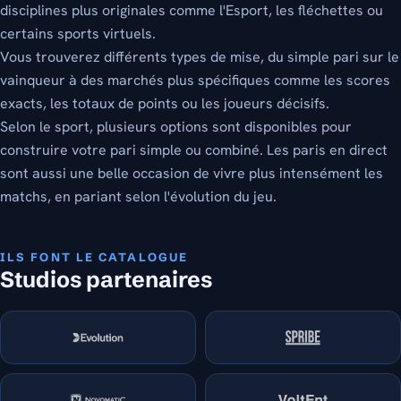
disciplines plus originales comme l'Esport, les fléchettes ou
certains sports virtuels.
Vous trouverez différents types de mise, du simple pari sur le
vainqueur à des marchés plus spécifiques comme les scores
exacts, les totaux de points ou les joueurs décisifs.
Selon le sport, plusieurs options sont disponibles pour
construire votre pari simple ou combiné. Les paris en direct
sont aussi une belle occasion de vivre plus intensément les
matchs, en pariant selon l'évolution du jeu.
ILS FONT LE CATALOGUE
Studios partenaires