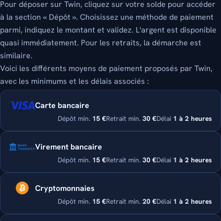
Pour déposer sur Twin, cliquez sur votre solde pour accéder
à la section « Dépôt ». Choisissez une méthode de paiement
parmi, indiquez le montant et validez. L'argent est disponible
quasi immédiatement. Pour les retraits, la démarche est
similaire.
Voici les différents moyens de paiement proposés par Twin,
avec les minimums et les délais associés :
Carte bancaire
Dépôt min.
15 €
Retrait min.
30 €
Délai
1 à 2 heures
Virement bancaire
Dépôt min.
15 €
Retrait min.
30 €
Délai
1 à 2 heures
Cryptomonnaies
Dépôt min.
15 €
Retrait min.
20 €
Délai
1 à 2 heures