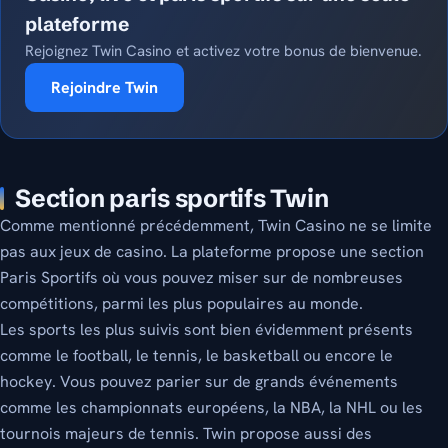
plateforme
Rejoignez Twin Casino et activez votre bonus de bienvenue.
Rejoindre Twin
Section paris sportifs Twin
Comme mentionné précédemment, Twin Casino ne se limite
pas aux jeux de casino. La plateforme propose une section
Paris Sportifs où vous pouvez miser sur de nombreuses
compétitions, parmi les plus populaires au monde.
Les sports les plus suivis sont bien évidemment présents
comme le football, le tennis, le basketball ou encore le
hockey. Vous pouvez parier sur de grands événements
comme les championnats européens, la NBA, la NHL ou les
tournois majeurs de tennis. Twin propose aussi des