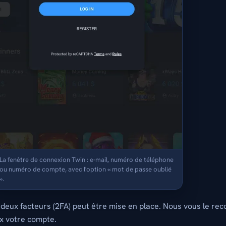
La fenêtre de connexion Twin : e-mail, numéro de téléphone
ou numéro de compte, avec l'option « mot de passe oublié
».
 à deux facteurs (2FA) peut être mise en place. Nous vous le 
x votre compte.