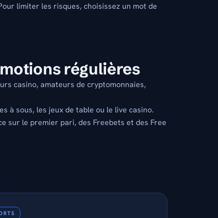
 Pour limiter les risques, choisissez un mot de
omotions régulières
oueurs casino, amateurs de cryptomonnaies,
à sous, les jeux de table ou le live casino.
e sur le premier pari, des Freebets et des Free
ORTS