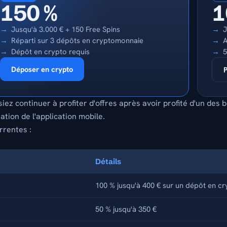
150 %
1
Jusqu'à
3.000 €
+ 150 Free Spins
Réparti sur 3 dépôts en cryptomonnaie
A
Dépôt en crypto requis
5
Déposer en crypto
ez continuer à profiter d'offres après avoir profité d'un des
ation de l'application mobile.
rrentes :
Détails
100 % jusqu'à
400 €
sur un dépôt en c
50 % jusqu'à
350 €