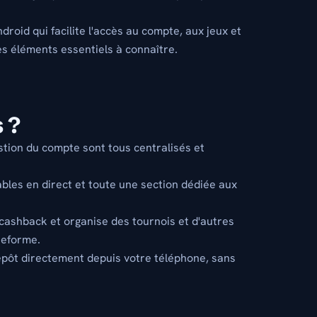
roid qui facilite l'accès au compte, aux jeux et
des éléments essentiels à connaître.
 ?
estion du compte sont tous centralisés et
ables en direct et toute une section dédiée aux
 cashback et organise des tournois et d'autres
teforme.
épôt directement depuis votre téléphone, sans