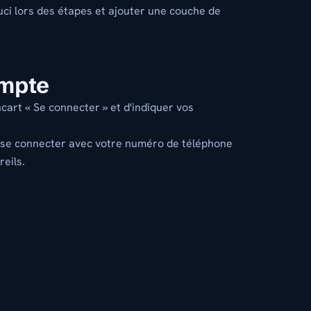
ouci lors des étapes et ajouter une couche de
ompte
encart « Se connecter » et d'indiquer vos
e se connecter avec votre numéro de téléphone
reils.