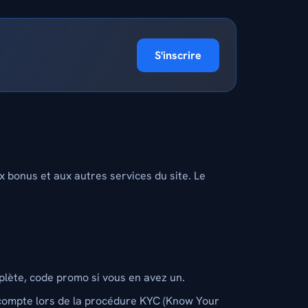
S'inscrire
x bonus et aux autres services du site. Le
lète, code promo si vous en avez un.
e compte lors de la procédure KYC (Know Your