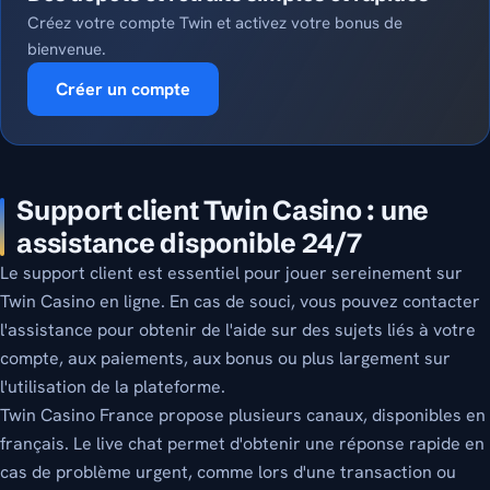
Créez votre compte Twin et activez votre bonus de
bienvenue.
Créer un compte
Support client Twin Casino : une
assistance disponible 24/7
Le support client est essentiel pour jouer sereinement sur
Twin Casino en ligne. En cas de souci, vous pouvez contacter
l'assistance pour obtenir de l'aide sur des sujets liés à votre
compte, aux paiements, aux bonus ou plus largement sur
l'utilisation de la plateforme.
Twin Casino France propose plusieurs canaux, disponibles en
français. Le live chat permet d'obtenir une réponse rapide en
cas de problème urgent, comme lors d'une transaction ou