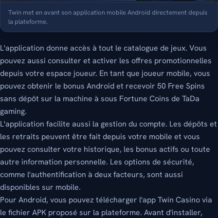
Twin met en avant son application mobile Android directement depuis
la plateforme.
L'application donne accès à tout le catalogue de jeux. Vous
pouvez aussi consulter et activer les offres promotionnelles
depuis votre espace joueur. En tant que joueur mobile, vous
pouvez obtenir le bonus Android et recevoir 50 Free Spins
sans dépôt sur la machine à sous Fortune Coins de TaDa
gaming.
L'application facilite aussi la gestion du compte. Les dépôts et
les retraits peuvent être fait depuis votre mobile et vous
pouvez consulter votre historique, les bonus actifs ou toute
autre information personnelle. Les options de sécurité,
comme l'authentification à deux facteurs, sont aussi
disponibles sur mobile.
Pour Android, vous pouvez télécharger l'app Twin Casino via
le fichier APK proposé sur la plateforme. Avant d'installer,