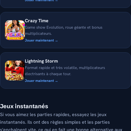
Jouer maintenant →
Crazy Time
Game show Evolution, roue géante et bonus
multiplicateurs.
Jouer maintenant →
Lightning Storm
Format rapide et très volatile, multiplicateurs
électrisants à chaque tour.
Jouer maintenant →
Jeux instantanés
Si vous aimez les parties rapides, essayez les jeux
instantanés. Ils ont des règles simples et les parties
s'enchaînent vite, ce qui en fait une bonne alternative aux