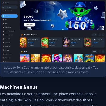
Le lobby Twin Casino : menu latéral par catégories, classement « Top
100 Winners » et sélection de machines à sous mises en avant.
Machines à sous
Les machines à sous tiennent une place centrale dans le
catalogue de Twin Casino. Vous y trouverez des titres