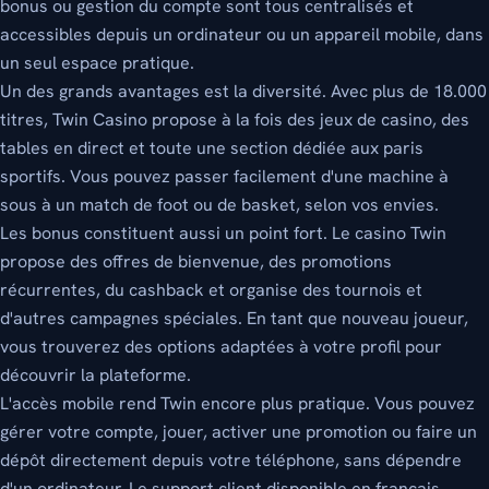
bonus ou gestion du compte sont tous centralisés et
accessibles depuis un ordinateur ou un appareil mobile, dans
un seul espace pratique.
Un des grands avantages est la diversité. Avec plus de 18.000
titres, Twin Casino propose à la fois des jeux de casino, des
tables en direct et toute une section dédiée aux paris
sportifs. Vous pouvez passer facilement d'une machine à
sous à un match de foot ou de basket, selon vos envies.
Les bonus constituent aussi un point fort. Le casino Twin
propose des offres de bienvenue, des promotions
récurrentes, du cashback et organise des tournois et
d'autres campagnes spéciales. En tant que nouveau joueur,
vous trouverez des options adaptées à votre profil pour
découvrir la plateforme.
L'accès mobile rend Twin encore plus pratique. Vous pouvez
gérer votre compte, jouer, activer une promotion ou faire un
dépôt directement depuis votre téléphone, sans dépendre
d'un ordinateur. Le support client disponible en français