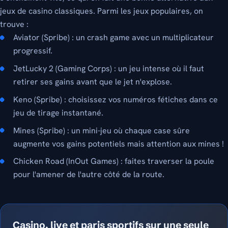
jeux de casino classiques. Parmi les jeux populaires, on
trouve :
Aviator (Spribe) : un crash game avec un multiplicateur
progressif.
JetLucky 2 (Gaming Corps) : un jeu intense où il faut
retirer ses gains avant que le jet n'explose.
Keno (Spribe) : choisissez vos numéros fétiches dans ce
jeu de tirage instantané.
Mines (Spribe) : un mini-jeu où chaque case sûre
augmente vos gains potentiels mais attention aux mines !
Chicken Road (InOut Games) : faites traverser la poule
pour l'amener de l'autre côté de la route.
Casino, live et paris sportifs sur une seule