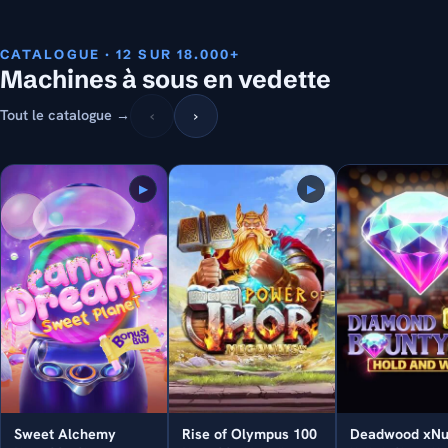
CATALOGUE · 12 SUR 18.000+
Machines à sous en vedette
‹
›
Tout le catalogue →
▶
▶
Sweet Alchemy
Rise of Olympus 100
Deadwood xN