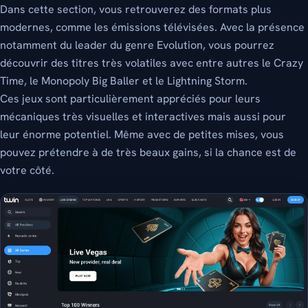
Dans cette section, vous retrouverez des formats plus
modernes, comme les émissions télévisées. Avec la présence
notamment du leader du genre Evolution, vous pourrez
découvrir des titres très volatiles avec entre autres le Crazy
Time, le Monopoly Big Baller et le Lightning Storm.
Ces jeux sont particulièrement appréciés pour leurs
mécaniques très visuelles et interactives mais aussi pour
leur énorme potentiel. Même avec de petites mises, vous
pouvez prétendre à de très beaux gains, si la chance est de
votre côté.