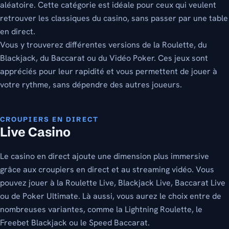
aléatoire. Cette catégorie est idéale pour ceux qui veulent
retrouver les classiques du casino, sans passer par une table
en direct.
Vous y trouverez différentes versions de la Roulette, du
Blackjack, du Baccarat ou du Vidéo Poker. Ces jeux sont
appréciés pour leur rapidité et vous permettent de jouer à
votre rythme, sans dépendre des autres joueurs.
CROUPIERS EN DIRECT
Live Casino
Le casino en direct ajoute une dimension plus immersive
grâce aux croupiers en direct et au streaming vidéo. Vous
pouvez jouer à la Roulette Live, Blackjack Live, Baccarat Live
ou de Poker Ultimate. Là aussi, vous aurez le choix entre de
nombreuses variantes, comme la Lightning Roulette, le
Freebet Blackjack ou le Speed Baccarat.