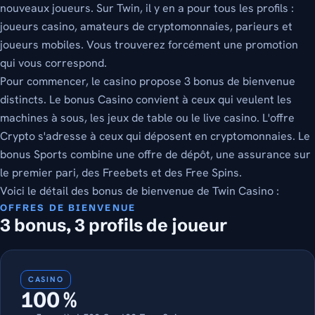
nouveaux joueurs. Sur Twin, il y en a pour tous les profils :
joueurs casino, amateurs de cryptomonnaies, parieurs et
joueurs mobiles. Vous trouverez forcément une promotion
qui vous correspond.
Pour commencer, le casino propose 3 bonus de bienvenue
distincts. Le bonus Casino convient à ceux qui veulent les
machines à sous, les jeux de table ou le live casino. L'offre
Crypto s'adresse à ceux qui déposent en cryptomonnaies. Le
bonus Sports combine une offre de dépôt, une assurance sur
le premier pari, des Freebets et des Free Spins.
Voici le détail des bonus de bienvenue de Twin Casino :
OFFRES DE BIENVENUE
3 bonus, 3 profils de joueur
CASINO
100 %