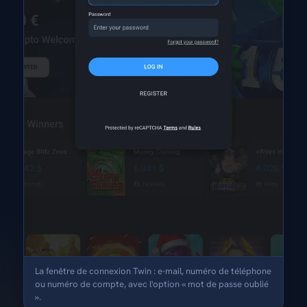
La fenêtre de connexion Twin : e-mail, numéro de téléphone
ou numéro de compte, avec l'option « mot de passe oublié
».