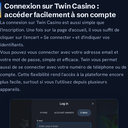
Connexion sur Twin Casino :
accéder facilement à son compte
La connexion sur Twin Casino est aussi simple que
l'inscription. Une fois sur la page d'accueil, il vous suffit de
cliquer sur l'encart « Se connecter » et d'indiquer vos
identifiants.
Vous pouvez vous connecter avec votre adresse email et
votre mot de passe, simple et efficace. Twin vous permet
aussi de se connecter avec votre numéro de téléphone ou de
compte. Cette flexibilité rend l'accès à la plateforme encore
plus facile, surtout si vous l'utilisez depuis plusieurs
appareils.