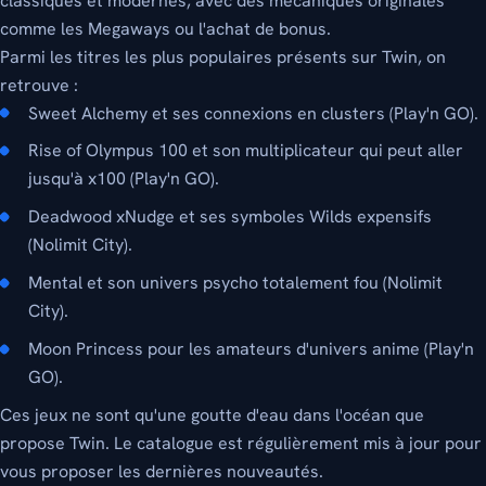
classiques et modernes, avec des mécaniques originales
comme les Megaways ou l'achat de bonus.
Parmi les titres les plus populaires présents sur Twin, on
retrouve :
Sweet Alchemy et ses connexions en clusters (Play'n GO).
Rise of Olympus 100 et son multiplicateur qui peut aller
jusqu'à x100 (Play'n GO).
Deadwood xNudge et ses symboles Wilds expensifs
(Nolimit City).
Mental et son univers psycho totalement fou (Nolimit
City).
Moon Princess pour les amateurs d'univers anime (Play'n
GO).
Ces jeux ne sont qu'une goutte d'eau dans l'océan que
propose Twin. Le catalogue est régulièrement mis à jour pour
vous proposer les dernières nouveautés.