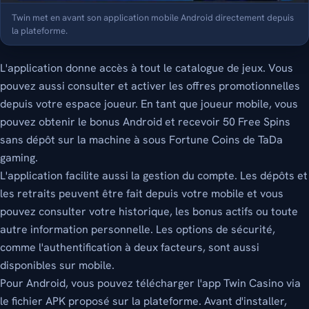
Twin met en avant son application mobile Android directement depuis
la plateforme.
L'application donne accès à tout le catalogue de jeux. Vous
pouvez aussi consulter et activer les offres promotionnelles
depuis votre espace joueur. En tant que joueur mobile, vous
pouvez obtenir le bonus Android et recevoir 50 Free Spins
sans dépôt sur la machine à sous Fortune Coins de TaDa
gaming.
L'application facilite aussi la gestion du compte. Les dépôts et
les retraits peuvent être fait depuis votre mobile et vous
pouvez consulter votre historique, les bonus actifs ou toute
autre information personnelle. Les options de sécurité,
comme l'authentification à deux facteurs, sont aussi
disponibles sur mobile.
Pour Android, vous pouvez télécharger l'app Twin Casino via
le fichier APK proposé sur la plateforme. Avant d'installer,