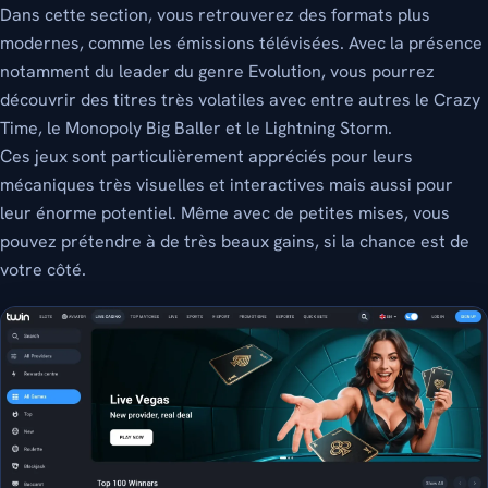
Dans cette section, vous retrouverez des formats plus
modernes, comme les émissions télévisées. Avec la présence
notamment du leader du genre Evolution, vous pourrez
découvrir des titres très volatiles avec entre autres le Crazy
Time, le Monopoly Big Baller et le Lightning Storm.
Ces jeux sont particulièrement appréciés pour leurs
mécaniques très visuelles et interactives mais aussi pour
leur énorme potentiel. Même avec de petites mises, vous
pouvez prétendre à de très beaux gains, si la chance est de
votre côté.