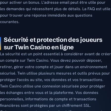
pour activer un bonus. L'adresse email peut être utile pour
les demandes qui nécessitent plus de détails. La FAQ est utile
pour trouver une réponse immédiate aux questions
courantes.
Sécurité et protection des joueurs
sur Twin Casino en ligne
La sécurité est un point essentiel à considérer avant de créer
un compte sur Twin Casino. Vous devez pouvoir déposer,
retirer, gérer votre compte et jouer dans un environnement
sécurisé. Twin utilise plusieurs mesures et outils prévus pour
protéger l'accès au site, vos données et vos transactions.
Twin Casino utilise une connexion sécurisée pour protéger
les échanges entre vous et la plateforme. Vos données
personnelles, informations de compte et transactions
financières sont protégées par un chiffrement SSL.