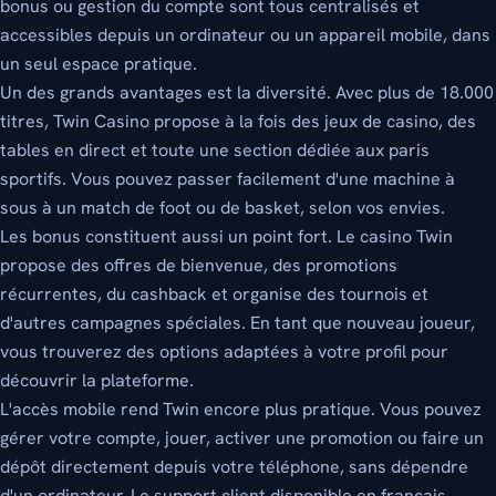
bonus ou gestion du compte sont tous centralisés et
accessibles depuis un ordinateur ou un appareil mobile, dans
un seul espace pratique.
Un des grands avantages est la diversité. Avec plus de 18.000
titres, Twin Casino propose à la fois des jeux de casino, des
tables en direct et toute une section dédiée aux paris
sportifs. Vous pouvez passer facilement d'une machine à
sous à un match de foot ou de basket, selon vos envies.
Les bonus constituent aussi un point fort. Le casino Twin
propose des offres de bienvenue, des promotions
récurrentes, du cashback et organise des tournois et
d'autres campagnes spéciales. En tant que nouveau joueur,
vous trouverez des options adaptées à votre profil pour
découvrir la plateforme.
L'accès mobile rend Twin encore plus pratique. Vous pouvez
gérer votre compte, jouer, activer une promotion ou faire un
dépôt directement depuis votre téléphone, sans dépendre
d'un ordinateur. Le support client disponible en français