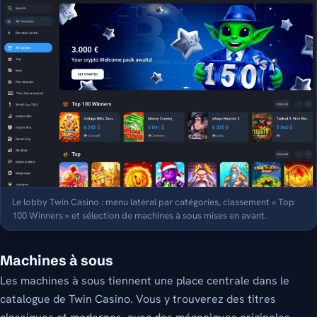
Le lobby Twin Casino : menu latéral par catégories, classement « Top
100 Winners » et sélection de machines à sous mises en avant.
Machines à sous
Les machines à sous tiennent une place centrale dans le
catalogue de Twin Casino. Vous y trouverez des titres