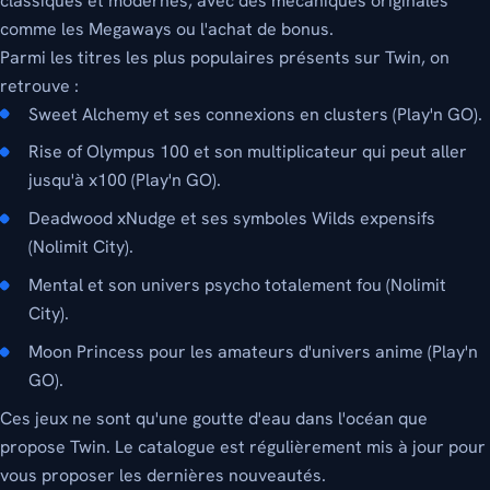
classiques et modernes, avec des mécaniques originales
comme les Megaways ou l'achat de bonus.
Parmi les titres les plus populaires présents sur Twin, on
retrouve :
Sweet Alchemy et ses connexions en clusters (Play'n GO).
Rise of Olympus 100 et son multiplicateur qui peut aller
jusqu'à x100 (Play'n GO).
Deadwood xNudge et ses symboles Wilds expensifs
(Nolimit City).
Mental et son univers psycho totalement fou (Nolimit
City).
Moon Princess pour les amateurs d'univers anime (Play'n
GO).
Ces jeux ne sont qu'une goutte d'eau dans l'océan que
propose Twin. Le catalogue est régulièrement mis à jour pour
vous proposer les dernières nouveautés.