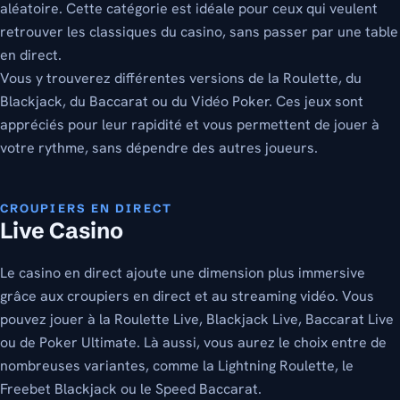
aléatoire. Cette catégorie est idéale pour ceux qui veulent
retrouver les classiques du casino, sans passer par une table
en direct.
Vous y trouverez différentes versions de la Roulette, du
Blackjack, du Baccarat ou du Vidéo Poker. Ces jeux sont
appréciés pour leur rapidité et vous permettent de jouer à
votre rythme, sans dépendre des autres joueurs.
CROUPIERS EN DIRECT
Live Casino
Le casino en direct ajoute une dimension plus immersive
grâce aux croupiers en direct et au streaming vidéo. Vous
pouvez jouer à la Roulette Live, Blackjack Live, Baccarat Live
ou de Poker Ultimate. Là aussi, vous aurez le choix entre de
nombreuses variantes, comme la Lightning Roulette, le
Freebet Blackjack ou le Speed Baccarat.