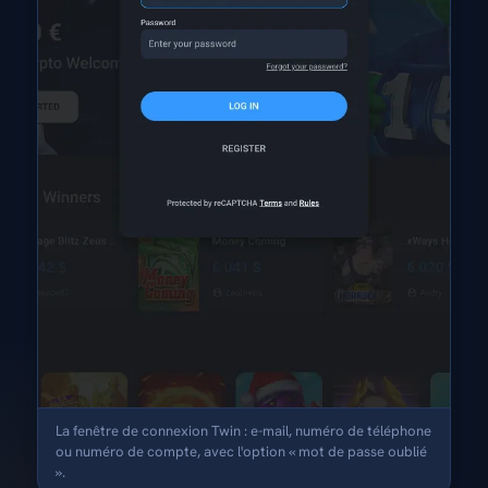
La fenêtre de connexion Twin : e-mail, numéro de téléphone
ou numéro de compte, avec l'option « mot de passe oublié
».