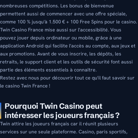
nombreuses compétitions. Les bonus de bienvenue
permettent aussi de commencer avec une offre spéciale,
comme 100 % jusqu'à
1.500 €
+ 100 Free Spins pour le casino.
Twin Casino France mise aussi sur l'accessibilité. Vous
pouvez jouer depuis ordinateur ou mobile, grâce à une
application Android qui facilite l'accès au compte, aux jeux et
aux promotions. Avant de vous inscrire, les dépôts, les
retraits, le support client et les outils de sécurité font aussi
partie des éléments essentiels à connaître.
Restez avec nous pour découvrir tout ce qu'il faut savoir sur
le casino Twin France !
Pourquoi Twin Casino peut
intéresser les joueurs français ?
Twin attire les joueurs français car il réunit plusieurs
services sur une seule plateforme. Casino, paris sportifs,