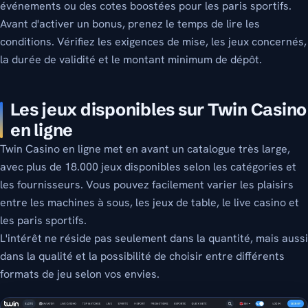
événements ou des cotes boostées pour les paris sportifs.
Avant d'activer un bonus, prenez le temps de lire les
conditions. Vérifiez les exigences de mise, les jeux concernés,
la durée de validité et le montant minimum de dépôt.
Les jeux disponibles sur Twin Casino
en ligne
Twin Casino en ligne met en avant un catalogue très large,
avec plus de 18.000 jeux disponibles selon les catégories et
les fournisseurs. Vous pouvez facilement varier les plaisirs
entre les machines à sous, les jeux de table, le live casino et
les paris sportifs.
L'intérêt ne réside pas seulement dans la quantité, mais aussi
dans la qualité et la possibilité de choisir entre différents
formats de jeu selon vos envies.