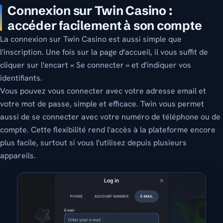
Connexion sur Twin Casino :
accéder facilement à son compte
La connexion sur Twin Casino est aussi simple que
l'inscription. Une fois sur la page d'accueil, il vous suffit de
cliquer sur l'encart « Se connecter » et d'indiquer vos
identifiants.
Vous pouvez vous connecter avec votre adresse email et
votre mot de passe, simple et efficace. Twin vous permet
aussi de se connecter avec votre numéro de téléphone ou de
compte. Cette flexibilité rend l'accès à la plateforme encore
plus facile, surtout si vous l'utilisez depuis plusieurs
appareils.