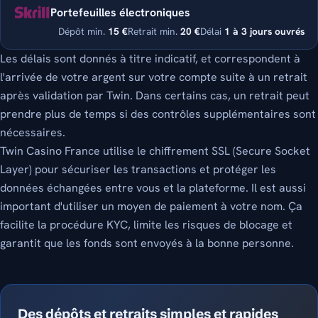
Portefeuilles électroniques
Dépôt min.
15 €
Retrait min.
20 €
Délai
1 à 3 jours ouvrés
Les délais sont donnés à titre indicatif, et correspondent à
l'arrivée de votre argent sur votre compte suite à un retrait
après validation par Twin. Dans certains cas, un retrait peut
prendre plus de temps si des contrôles supplémentaires sont
nécessaires.
Twin Casino France utilise le chiffrement SSL (Secure Socket
Layer) pour sécuriser les transactions et protéger les
données échangées entre vous et la plateforme. Il est aussi
important d'utiliser un moyen de paiement à votre nom. Ça
facilite la procédure KYC, limite les risques de blocage et
garantit que les fonds sont envoyés à la bonne personne.
Des dépôts et retraits simples et rapides