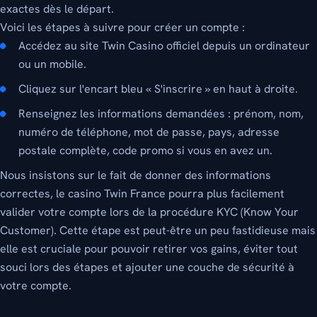
exactes dès le départ.
Voici les étapes à suivre pour créer un compte :
Accédez au site Twin Casino officiel depuis un ordinateur
ou un mobile.
Cliquez sur l'encart bleu « S'inscrire » en haut à droite.
Renseignez les informations demandées : prénom, nom,
numéro de téléphone, mot de passe, pays, adresse
postale complète, code promo si vous en avez un.
Nous insistons sur le fait de donner des informations
correctes, le casino Twin France pourra plus facilement
valider votre compte lors de la procédure KYC (Know Your
Customer). Cette étape est peut-être un peu fastidieuse mais
elle est cruciale pour pouvoir retirer vos gains, éviter tout
souci lors des étapes et ajouter une couche de sécurité à
votre compte.