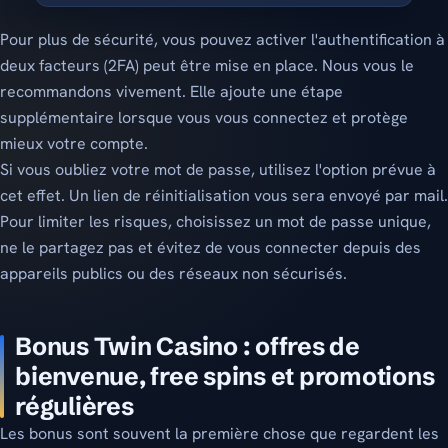
Pour plus de sécurité, vous pouvez activer l'authentification à
deux facteurs (2FA) peut être mise en place. Nous vous le
recommandons vivement. Elle ajoute une étape
supplémentaire lorsque vous vous connectez et protège
mieux votre compte.
Si vous oubliez votre mot de passe, utilisez l'option prévue à
cet effet. Un lien de réinitialisation vous sera envoyé par mail.
Pour limiter les risques, choisissez un mot de passe unique,
ne le partagez pas et évitez de vous connecter depuis des
appareils publics ou des réseaux non sécurisés.
Bonus Twin Casino : offres de
bienvenue, free spins et promotions
régulières
Les bonus sont souvent la première chose que regardent les