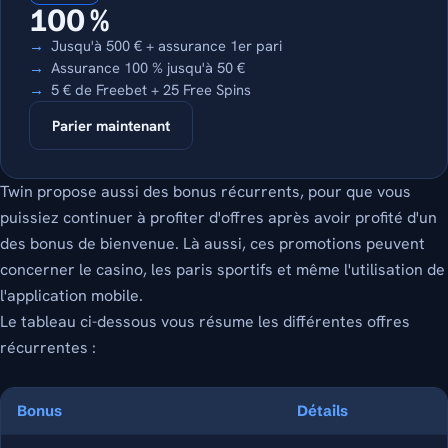
100 %
Jusqu'à
500 €
+ assurance 1er pari
Assurance 100 % jusqu'à
50 €
5 €
de Freebet + 25 Free Spins
Parier maintenant
Twin propose aussi des bonus récurrents, pour que vous
puissiez continuer à profiter d'offres après avoir profité d'un
des bonus de bienvenue. Là aussi, ces promotions peuvent
concerner le casino, les paris sportifs et même l'utilisation de
l'application mobile.
Le tableau ci-dessous vous résume les différentes offres
récurrentes :
Bonus
Détails