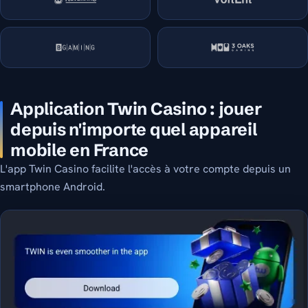
Application Twin Casino : jouer
depuis n'importe quel appareil
mobile en France
L'app Twin Casino facilite l'accès à votre compte depuis un
smartphone Android.