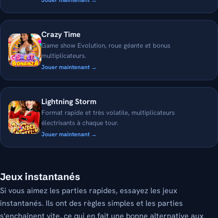
Jouer maintenant →
Crazy Time
Game show Evolution, roue géante et bonus
multiplicateurs.
Jouer maintenant →
Lightning Storm
Format rapide et très volatile, multiplicateurs
électrisants à chaque tour.
Jouer maintenant →
Jeux instantanés
Si vous aimez les parties rapides, essayez les jeux
instantanés. Ils ont des règles simples et les parties
s'enchaînent vite, ce qui en fait une bonne alternative aux