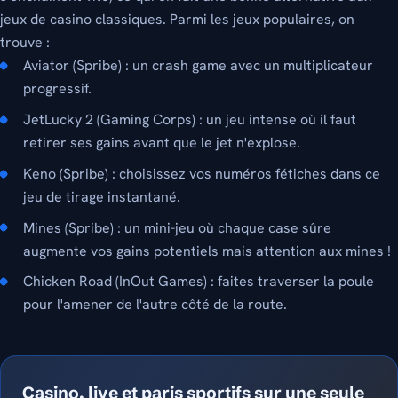
jeux de casino classiques. Parmi les jeux populaires, on
trouve :
Aviator (Spribe) : un crash game avec un multiplicateur
progressif.
JetLucky 2 (Gaming Corps) : un jeu intense où il faut
retirer ses gains avant que le jet n'explose.
Keno (Spribe) : choisissez vos numéros fétiches dans ce
jeu de tirage instantané.
Mines (Spribe) : un mini-jeu où chaque case sûre
augmente vos gains potentiels mais attention aux mines !
Chicken Road (InOut Games) : faites traverser la poule
pour l'amener de l'autre côté de la route.
Casino, live et paris sportifs sur une seule