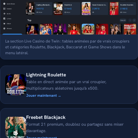
La section Live Casino de Twin : tables animées par de vrais croupiers
et catégories Roulette, Blackjack, Baccarat et Game Shows dans le
menu latéral.
Lightning Roulette
Table en direct animée par un vrai croupier,
multiplicateurs aléatoires jusqu'à x500.
Jouer maintenant →
Freebet Blackjack
Format 21 premium, doublez ou partagez sans miser
davantage.