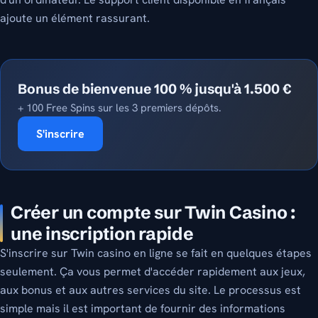
ajoute un élément rassurant.
Bonus de bienvenue 100 % jusqu'à 1.500 €
+ 100 Free Spins sur les 3 premiers dépôts.
S'inscrire
Créer un compte sur Twin Casino :
une inscription rapide
S'inscrire sur Twin casino en ligne se fait en quelques étapes
seulement. Ça vous permet d'accéder rapidement aux jeux,
aux bonus et aux autres services du site. Le processus est
simple mais il est important de fournir des informations