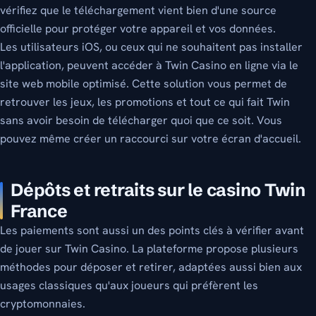
vérifiez que le téléchargement vient bien d'une source
officielle pour protéger votre appareil et vos données.
Les utilisateurs iOS, ou ceux qui ne souhaitent pas installer
l'application, peuvent accéder à Twin Casino en ligne via le
site web mobile optimisé. Cette solution vous permet de
retrouver les jeux, les promotions et tout ce qui fait Twin
sans avoir besoin de télécharger quoi que ce soit. Vous
pouvez même créer un raccourci sur votre écran d'accueil.
Dépôts et retraits sur le casino Twin
France
Les paiements sont aussi un des points clés à vérifier avant
de jouer sur Twin Casino. La plateforme propose plusieurs
méthodes pour déposer et retirer, adaptées aussi bien aux
usages classiques qu'aux joueurs qui préfèrent les
cryptomonnaies.