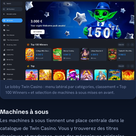
Le lobby Twin Casino : menu latéral par catégories, classement « Top
100 Winners » et sélection de machines à sous mises en avant.
Machines à sous
Les machines à sous tiennent une place centrale dans le
catalogue de Twin Casino. Vous y trouverez des titres