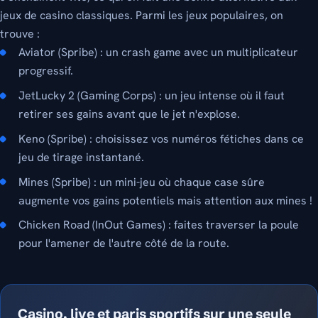
jeux de casino classiques. Parmi les jeux populaires, on
trouve :
Aviator (Spribe) : un crash game avec un multiplicateur
progressif.
JetLucky 2 (Gaming Corps) : un jeu intense où il faut
retirer ses gains avant que le jet n'explose.
Keno (Spribe) : choisissez vos numéros fétiches dans ce
jeu de tirage instantané.
Mines (Spribe) : un mini-jeu où chaque case sûre
augmente vos gains potentiels mais attention aux mines !
Chicken Road (InOut Games) : faites traverser la poule
pour l'amener de l'autre côté de la route.
Casino, live et paris sportifs sur une seule