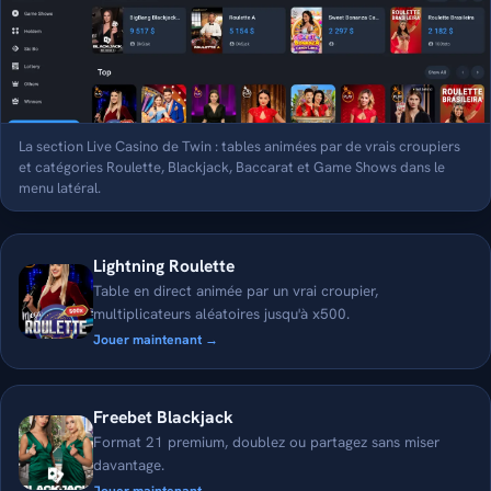
La section Live Casino de Twin : tables animées par de vrais croupiers
et catégories Roulette, Blackjack, Baccarat et Game Shows dans le
menu latéral.
Lightning Roulette
Table en direct animée par un vrai croupier,
multiplicateurs aléatoires jusqu'à x500.
Jouer maintenant →
Freebet Blackjack
Format 21 premium, doublez ou partagez sans miser
davantage.