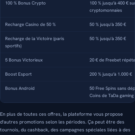
100 % Bonus Crypto
100 % jusqu'à
400 €
sur
cryptomonnaies
Recharge Casino de 50 %
50 % jusqu'à
350 €
Recharge de la Victoire (paris
50 % jusqu'à
350 €
sportifs)
5 Bonus Victorieux
20 €
de Freebet répétab
Boost Esport
200 % jusqu'à
1.000 €
Bonus Android
50 Free Spins sans dép
Coins de TaDa gaming
En plus de toutes ces offres, la plateforme vous propose
d'autres promotions selon les périodes. Ça peut être des
tournois, du cashback, des campagnes spéciales liées à des