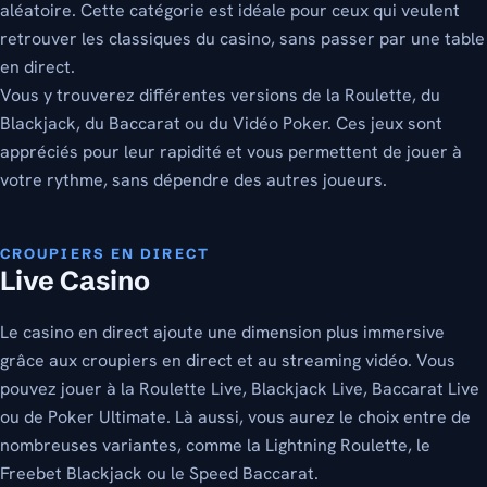
aléatoire. Cette catégorie est idéale pour ceux qui veulent
retrouver les classiques du casino, sans passer par une table
en direct.
Vous y trouverez différentes versions de la Roulette, du
Blackjack, du Baccarat ou du Vidéo Poker. Ces jeux sont
appréciés pour leur rapidité et vous permettent de jouer à
votre rythme, sans dépendre des autres joueurs.
CROUPIERS EN DIRECT
Live Casino
Le casino en direct ajoute une dimension plus immersive
grâce aux croupiers en direct et au streaming vidéo. Vous
pouvez jouer à la Roulette Live, Blackjack Live, Baccarat Live
ou de Poker Ultimate. Là aussi, vous aurez le choix entre de
nombreuses variantes, comme la Lightning Roulette, le
Freebet Blackjack ou le Speed Baccarat.