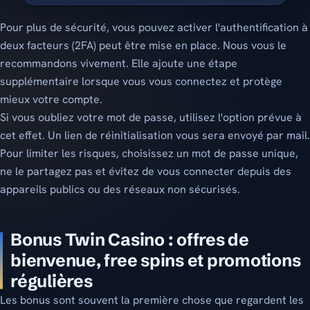
Pour plus de sécurité, vous pouvez activer l'authentification à
deux facteurs (2FA) peut être mise en place. Nous vous le
recommandons vivement. Elle ajoute une étape
supplémentaire lorsque vous vous connectez et protège
mieux votre compte.
Si vous oubliez votre mot de passe, utilisez l'option prévue à
cet effet. Un lien de réinitialisation vous sera envoyé par mail.
Pour limiter les risques, choisissez un mot de passe unique,
ne le partagez pas et évitez de vous connecter depuis des
appareils publics ou des réseaux non sécurisés.
Bonus Twin Casino : offres de
bienvenue, free spins et promotions
régulières
Les bonus sont souvent la première chose que regardent les