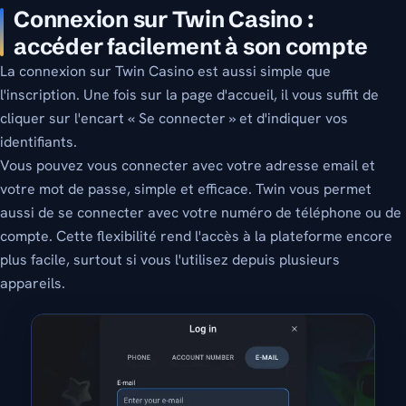
Connexion sur Twin Casino :
accéder facilement à son compte
La connexion sur Twin Casino est aussi simple que
l'inscription. Une fois sur la page d'accueil, il vous suffit de
cliquer sur l'encart « Se connecter » et d'indiquer vos
identifiants.
Vous pouvez vous connecter avec votre adresse email et
votre mot de passe, simple et efficace. Twin vous permet
aussi de se connecter avec votre numéro de téléphone ou de
compte. Cette flexibilité rend l'accès à la plateforme encore
plus facile, surtout si vous l'utilisez depuis plusieurs
appareils.