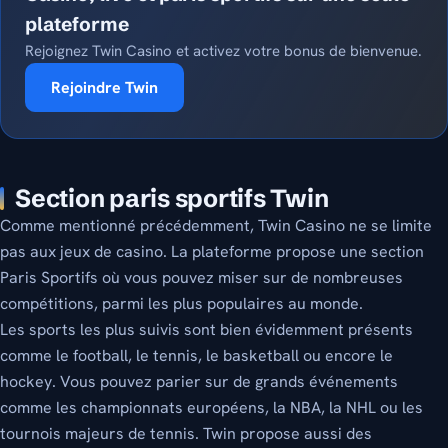
plateforme
Rejoignez Twin Casino et activez votre bonus de bienvenue.
Rejoindre Twin
Section paris sportifs Twin
Comme mentionné précédemment, Twin Casino ne se limite
pas aux jeux de casino. La plateforme propose une section
Paris Sportifs où vous pouvez miser sur de nombreuses
compétitions, parmi les plus populaires au monde.
Les sports les plus suivis sont bien évidemment présents
comme le football, le tennis, le basketball ou encore le
hockey. Vous pouvez parier sur de grands événements
comme les championnats européens, la NBA, la NHL ou les
tournois majeurs de tennis. Twin propose aussi des