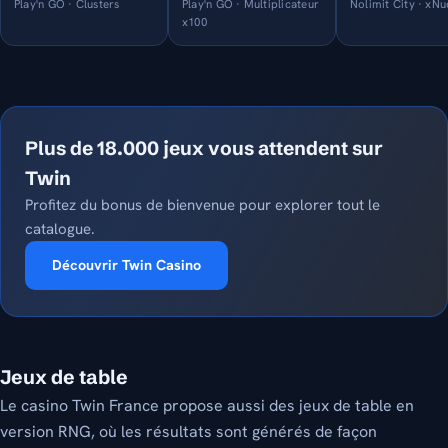
Play'n GO · Clusters
Play'n GO · Multiplicateur
Nolimit City · xN
x100
Plus de 18.000 jeux vous attendent sur
Twin
Profitez du bonus de bienvenue pour explorer tout le
catalogue.
Découvrir Twin Casino
Jeux de table
Le casino Twin France propose aussi des jeux de table en
version RNG, où les résultats sont générés de façon