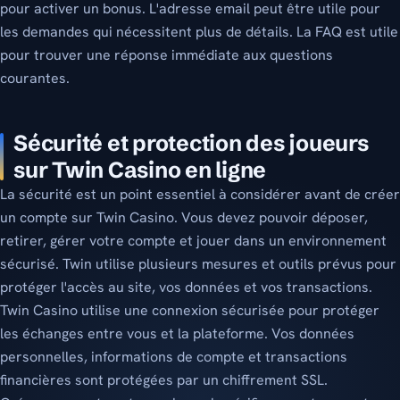
pour activer un bonus. L'adresse email peut être utile pour
les demandes qui nécessitent plus de détails. La FAQ est utile
pour trouver une réponse immédiate aux questions
courantes.
Sécurité et protection des joueurs
sur Twin Casino en ligne
La sécurité est un point essentiel à considérer avant de créer
un compte sur Twin Casino. Vous devez pouvoir déposer,
retirer, gérer votre compte et jouer dans un environnement
sécurisé. Twin utilise plusieurs mesures et outils prévus pour
protéger l'accès au site, vos données et vos transactions.
Twin Casino utilise une connexion sécurisée pour protéger
les échanges entre vous et la plateforme. Vos données
personnelles, informations de compte et transactions
financières sont protégées par un chiffrement SSL.