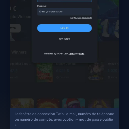
La fenêtre de connexion Twin : e-mail, numéro de téléphone
ou numéro de compte, avec l'option « mot de passe oublié
».