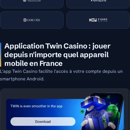
Application Twin Casino : jouer
depuis n'importe quel appareil
mobile en France
L'app Twin Casino facilite l'accès à votre compte depuis un
smartphone Android.