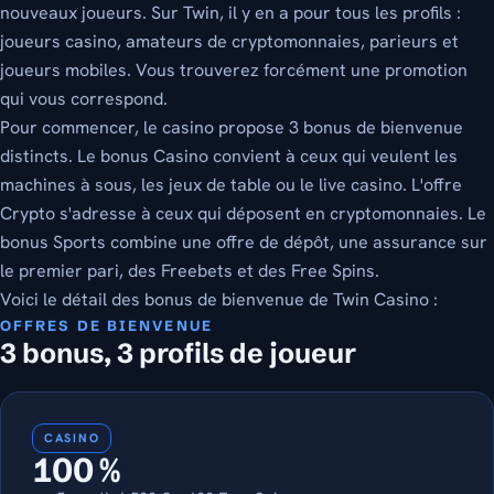
nouveaux joueurs. Sur Twin, il y en a pour tous les profils :
joueurs casino, amateurs de cryptomonnaies, parieurs et
joueurs mobiles. Vous trouverez forcément une promotion
qui vous correspond.
Pour commencer, le casino propose 3 bonus de bienvenue
distincts. Le bonus Casino convient à ceux qui veulent les
machines à sous, les jeux de table ou le live casino. L'offre
Crypto s'adresse à ceux qui déposent en cryptomonnaies. Le
bonus Sports combine une offre de dépôt, une assurance sur
le premier pari, des Freebets et des Free Spins.
Voici le détail des bonus de bienvenue de Twin Casino :
OFFRES DE BIENVENUE
3 bonus, 3 profils de joueur
CASINO
100 %