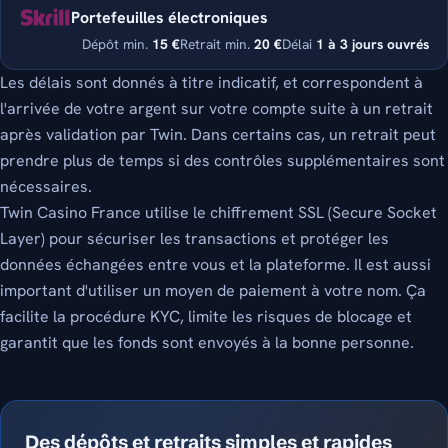
Portefeuilles électroniques
Dépôt min.
15 €
Retrait min.
20 €
Délai
1 à 3 jours ouvrés
Les délais sont donnés à titre indicatif, et correspondent à
l'arrivée de votre argent sur votre compte suite à un retrait
après validation par Twin. Dans certains cas, un retrait peut
prendre plus de temps si des contrôles supplémentaires sont
nécessaires.
Twin Casino France utilise le chiffrement SSL (Secure Socket
Layer) pour sécuriser les transactions et protéger les
données échangées entre vous et la plateforme. Il est aussi
important d'utiliser un moyen de paiement à votre nom. Ça
facilite la procédure KYC, limite les risques de blocage et
garantit que les fonds sont envoyés à la bonne personne.
Des dépôts et retraits simples et rapides