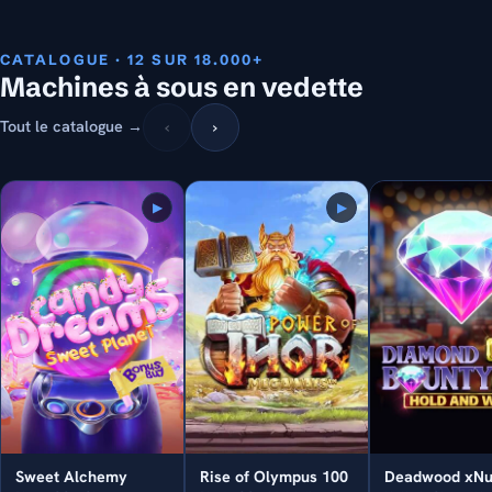
CATALOGUE · 12 SUR 18.000+
Machines à sous en vedette
‹
›
Tout le catalogue →
▶
▶
Sweet Alchemy
Rise of Olympus 100
Deadwood xN