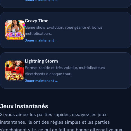
Jouer maintenant →
Crazy Time
Game show Evolution, roue géante et bonus
multiplicateurs.
Jouer maintenant →
Lightning Storm
Format rapide et très volatile, multiplicateurs
électrisants à chaque tour.
Jouer maintenant →
Jeux instantanés
Si vous aimez les parties rapides, essayez les jeux
instantanés. Ils ont des règles simples et les parties
s'enchaînent vite, ce qui en fait une bonne alternative aux