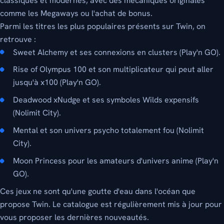
classiques et modernes, avec des mécaniques originales
comme les Megaways ou l'achat de bonus.
Parmi les titres les plus populaires présents sur Twin, on
retrouve :
Sweet Alchemy et ses connexions en clusters (Play'n GO).
Rise of Olympus 100 et son multiplicateur qui peut aller
jusqu'à x100 (Play'n GO).
Deadwood xNudge et ses symboles Wilds expensifs
(Nolimit City).
Mental et son univers psycho totalement fou (Nolimit
City).
Moon Princess pour les amateurs d'univers anime (Play'n
GO).
Ces jeux ne sont qu'une goutte d'eau dans l'océan que
propose Twin. Le catalogue est régulièrement mis à jour pour
vous proposer les dernières nouveautés.