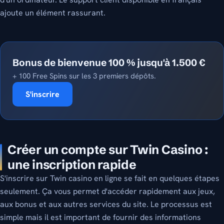
ajoute un élément rassurant.
Bonus de bienvenue 100 % jusqu'à 1.500 €
+ 100 Free Spins sur les 3 premiers dépôts.
S'inscrire
Créer un compte sur Twin Casino :
une inscription rapide
S'inscrire sur Twin casino en ligne se fait en quelques étapes
seulement. Ça vous permet d'accéder rapidement aux jeux,
aux bonus et aux autres services du site. Le processus est
simple mais il est important de fournir des informations