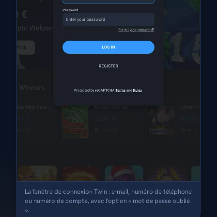
La fenêtre de connexion Twin : e-mail, numéro de téléphone
ou numéro de compte, avec l'option « mot de passe oublié
».