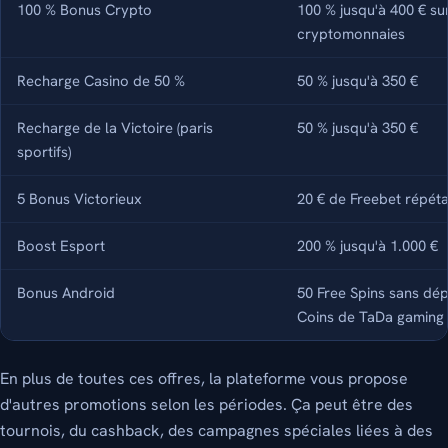
100 % Bonus Crypto
100 % jusqu'à
400 €
sur
cryptomonnaies
Recharge Casino de 50 %
50 % jusqu'à
350 €
Recharge de la Victoire (paris
50 % jusqu'à
350 €
sportifs)
5 Bonus Victorieux
20 €
de Freebet répétab
Boost Esport
200 % jusqu'à
1.000 €
Bonus Android
50 Free Spins sans dép
Coins de TaDa gaming
En plus de toutes ces offres, la plateforme vous propose
d'autres promotions selon les périodes. Ça peut être des
tournois, du cashback, des campagnes spéciales liées à des