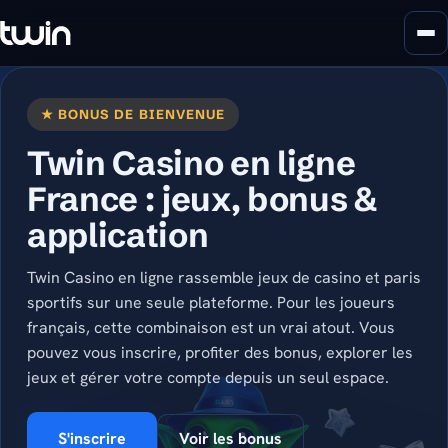
Bonus
★ BONUS DE BIENVENUE
Twin Casino en ligne
Jeux
France : jeux, bonus &
Paris Sportifs
application
Application
Twin Casino en ligne rassemble jeux de casino et paris
sportifs sur une seule plateforme. Pour les joueurs
français, cette combinaison est un vrai atout. Vous
Paiements
pouvez vous inscrire, profiter des bonus, explorer les
jeux et gérer votre compte depuis un seul espace.
FAQ
S'inscrire
Voir les bonus