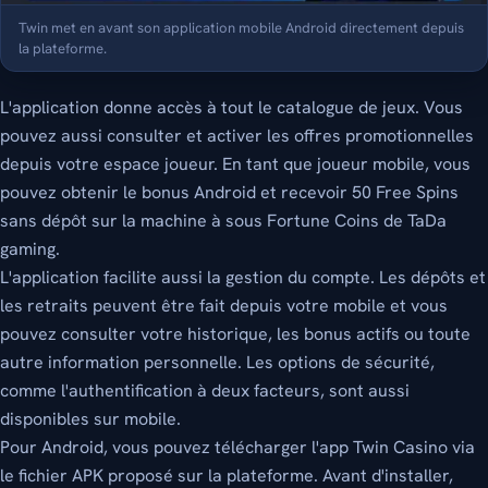
Twin met en avant son application mobile Android directement depuis
la plateforme.
L'application donne accès à tout le catalogue de jeux. Vous
pouvez aussi consulter et activer les offres promotionnelles
depuis votre espace joueur. En tant que joueur mobile, vous
pouvez obtenir le bonus Android et recevoir 50 Free Spins
sans dépôt sur la machine à sous Fortune Coins de TaDa
gaming.
L'application facilite aussi la gestion du compte. Les dépôts et
les retraits peuvent être fait depuis votre mobile et vous
pouvez consulter votre historique, les bonus actifs ou toute
autre information personnelle. Les options de sécurité,
comme l'authentification à deux facteurs, sont aussi
disponibles sur mobile.
Pour Android, vous pouvez télécharger l'app Twin Casino via
le fichier APK proposé sur la plateforme. Avant d'installer,