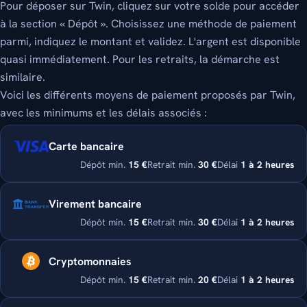
Pour déposer sur Twin, cliquez sur votre solde pour accéder
à la section « Dépôt ». Choisissez une méthode de paiement
parmi, indiquez le montant et validez. L'argent est disponible
quasi immédiatement. Pour les retraits, la démarche est
similaire.
Voici les différents moyens de paiement proposés par Twin,
avec les minimums et les délais associés :
Carte bancaire
Dépôt min.
15 €
Retrait min.
30 €
Délai
1 à 2 heures
Virement bancaire
Dépôt min.
15 €
Retrait min.
30 €
Délai
1 à 2 heures
Cryptomonnaies
Dépôt min.
15 €
Retrait min.
20 €
Délai
1 à 2 heures