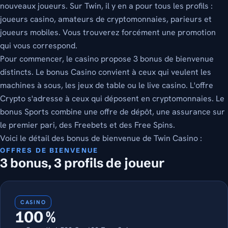
nouveaux joueurs. Sur Twin, il y en a pour tous les profils :
joueurs casino, amateurs de cryptomonnaies, parieurs et
joueurs mobiles. Vous trouverez forcément une promotion
qui vous correspond.
Pour commencer, le casino propose 3 bonus de bienvenue
distincts. Le bonus Casino convient à ceux qui veulent les
machines à sous, les jeux de table ou le live casino. L'offre
Crypto s'adresse à ceux qui déposent en cryptomonnaies. Le
bonus Sports combine une offre de dépôt, une assurance sur
le premier pari, des Freebets et des Free Spins.
Voici le détail des bonus de bienvenue de Twin Casino :
OFFRES DE BIENVENUE
3 bonus, 3 profils de joueur
CASINO
100 %