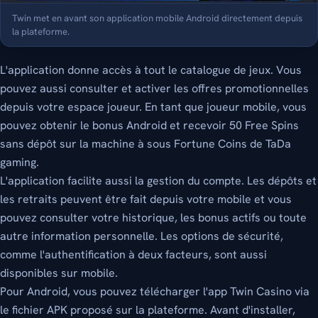
Twin met en avant son application mobile Android directement depuis
la plateforme.
L'application donne accès à tout le catalogue de jeux. Vous
pouvez aussi consulter et activer les offres promotionnelles
depuis votre espace joueur. En tant que joueur mobile, vous
pouvez obtenir le bonus Android et recevoir 50 Free Spins
sans dépôt sur la machine à sous Fortune Coins de TaDa
gaming.
L'application facilite aussi la gestion du compte. Les dépôts et
les retraits peuvent être fait depuis votre mobile et vous
pouvez consulter votre historique, les bonus actifs ou toute
autre information personnelle. Les options de sécurité,
comme l'authentification à deux facteurs, sont aussi
disponibles sur mobile.
Pour Android, vous pouvez télécharger l'app Twin Casino via
le fichier APK proposé sur la plateforme. Avant d'installer,