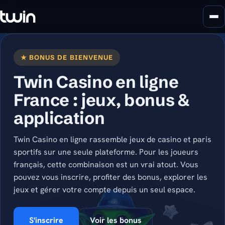
Bonus
★ BONUS DE BIENVENUE
Twin Casino en ligne
Jeux
France : jeux, bonus &
Paris Sportifs
application
Application
Twin Casino en ligne rassemble jeux de casino et paris
sportifs sur une seule plateforme. Pour les joueurs
français, cette combinaison est un vrai atout. Vous
Paiements
pouvez vous inscrire, profiter des bonus, explorer les
jeux et gérer votre compte depuis un seul espace.
FAQ
S'inscrire
Voir les bonus