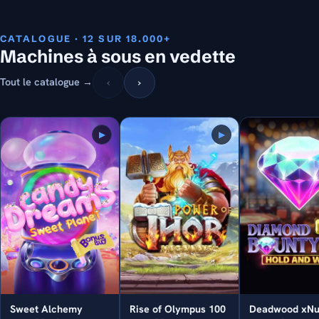
CATALOGUE · 12 SUR 18.000+
Machines à sous en vedette
‹
›
Tout le catalogue →
▶
▶
Sweet Alchemy
Rise of Olympus 100
Deadwood xN