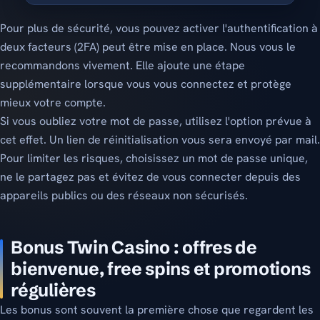
Pour plus de sécurité, vous pouvez activer l'authentification à
deux facteurs (2FA) peut être mise en place. Nous vous le
recommandons vivement. Elle ajoute une étape
supplémentaire lorsque vous vous connectez et protège
mieux votre compte.
Si vous oubliez votre mot de passe, utilisez l'option prévue à
cet effet. Un lien de réinitialisation vous sera envoyé par mail.
Pour limiter les risques, choisissez un mot de passe unique,
ne le partagez pas et évitez de vous connecter depuis des
appareils publics ou des réseaux non sécurisés.
Bonus Twin Casino : offres de
bienvenue, free spins et promotions
régulières
Les bonus sont souvent la première chose que regardent les