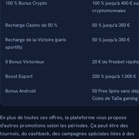
100 % Bonus Crypto
100 % jusqu'à
400 €
sur
cryptomonnaies
Recharge Casino de 50 %
50 % jusqu'à
350 €
Recharge de la Victoire (paris
50 % jusqu'à
350 €
sportifs)
5 Bonus Victorieux
20 €
de Freebet répétab
Boost Esport
200 % jusqu'à
1.000 €
Bonus Android
50 Free Spins sans dép
Coins de TaDa gaming
En plus de toutes ces offres, la plateforme vous propose
d'autres promotions selon les périodes. Ça peut être des
tournois, du cashback, des campagnes spéciales liées à des