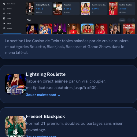
La section Live Casino de Twin : tables animées par de vrais croupiers
et catégories Roulette, Blackjack, Baccarat et Game Shows dans le
menu latéral.
Lightning Roulette
Table en direct animée par un vrai croupier,
multiplicateurs aléatoires jusqu'à x500.
Jouer maintenant →
Freebet Blackjack
Format 21 premium, doublez ou partagez sans miser
davantage.