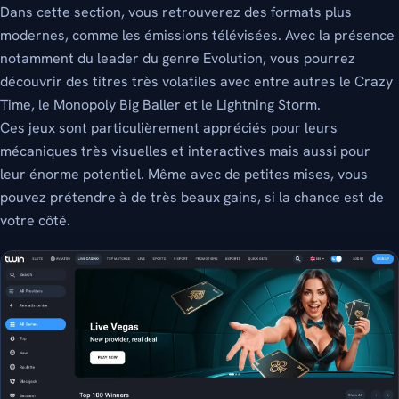
Dans cette section, vous retrouverez des formats plus
modernes, comme les émissions télévisées. Avec la présence
notamment du leader du genre Evolution, vous pourrez
découvrir des titres très volatiles avec entre autres le Crazy
Time, le Monopoly Big Baller et le Lightning Storm.
Ces jeux sont particulièrement appréciés pour leurs
mécaniques très visuelles et interactives mais aussi pour
leur énorme potentiel. Même avec de petites mises, vous
pouvez prétendre à de très beaux gains, si la chance est de
votre côté.