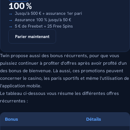
100 %
Jusqu'à
500 €
+ assurance 1er pari
Assurance 100 % jusqu'à
50 €
5 €
de Freebet + 25 Free Spins
Parier maintenant
Twin propose aussi des bonus récurrents, pour que vous
puissiez continuer à profiter d'offres après avoir profité d'un
des bonus de bienvenue. Là aussi, ces promotions peuvent
concerner le casino, les paris sportifs et même l'utilisation de
l'application mobile.
Le tableau ci-dessous vous résume les différentes offres
récurrentes :
Bonus
Détails