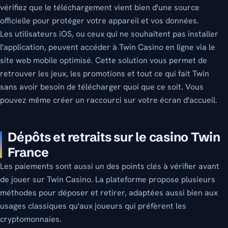
vérifiez que le téléchargement vient bien d'une source
officielle pour protéger votre appareil et vos données.
Les utilisateurs iOS, ou ceux qui ne souhaitent pas installer
l'application, peuvent accéder à Twin Casino en ligne via le
site web mobile optimisé. Cette solution vous permet de
retrouver les jeux, les promotions et tout ce qui fait Twin
sans avoir besoin de télécharger quoi que ce soit. Vous
pouvez même créer un raccourci sur votre écran d'accueil.
Dépôts et retraits sur le casino Twin
France
Les paiements sont aussi un des points clés à vérifier avant
de jouer sur Twin Casino. La plateforme propose plusieurs
méthodes pour déposer et retirer, adaptées aussi bien aux
usages classiques qu'aux joueurs qui préfèrent les
cryptomonnaies.