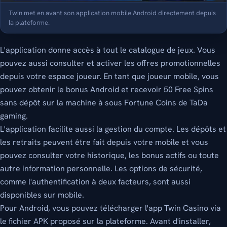
Twin met en avant son application mobile Android directement depuis
la plateforme.
L'application donne accès à tout le catalogue de jeux. Vous
pouvez aussi consulter et activer les offres promotionnelles
depuis votre espace joueur. En tant que joueur mobile, vous
pouvez obtenir le bonus Android et recevoir 50 Free Spins
sans dépôt sur la machine à sous Fortune Coins de TaDa
gaming.
L'application facilite aussi la gestion du compte. Les dépôts et
les retraits peuvent être fait depuis votre mobile et vous
pouvez consulter votre historique, les bonus actifs ou toute
autre information personnelle. Les options de sécurité,
comme l'authentification à deux facteurs, sont aussi
disponibles sur mobile.
Pour Android, vous pouvez télécharger l'app Twin Casino via
le fichier APK proposé sur la plateforme. Avant d'installer,