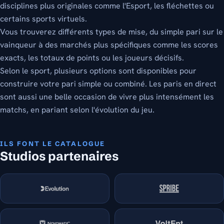
disciplines plus originales comme l'Esport, les fléchettes ou
certains sports virtuels.
Vous trouverez différents types de mise, du simple pari sur le
vainqueur à des marchés plus spécifiques comme les scores
exacts, les totaux de points ou les joueurs décisifs.
Selon le sport, plusieurs options sont disponibles pour
construire votre pari simple ou combiné. Les paris en direct
sont aussi une belle occasion de vivre plus intensément les
matchs, en pariant selon l'évolution du jeu.
ILS FONT LE CATALOGUE
Studios partenaires