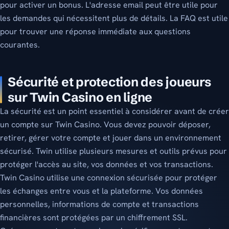
pour activer un bonus. L'adresse email peut être utile pour
les demandes qui nécessitent plus de détails. La FAQ est utile
pour trouver une réponse immédiate aux questions
courantes.
Sécurité et protection des joueurs
sur Twin Casino en ligne
La sécurité est un point essentiel à considérer avant de créer
un compte sur Twin Casino. Vous devez pouvoir déposer,
retirer, gérer votre compte et jouer dans un environnement
sécurisé. Twin utilise plusieurs mesures et outils prévus pour
protéger l'accès au site, vos données et vos transactions.
Twin Casino utilise une connexion sécurisée pour protéger
les échanges entre vous et la plateforme. Vos données
personnelles, informations de compte et transactions
financières sont protégées par un chiffrement SSL.