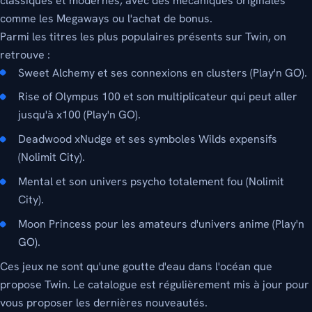
classiques et modernes, avec des mécaniques originales
comme les Megaways ou l'achat de bonus.
Parmi les titres les plus populaires présents sur Twin, on
retrouve :
Sweet Alchemy et ses connexions en clusters (Play'n GO).
Rise of Olympus 100 et son multiplicateur qui peut aller
jusqu'à x100 (Play'n GO).
Deadwood xNudge et ses symboles Wilds expensifs
(Nolimit City).
Mental et son univers psycho totalement fou (Nolimit
City).
Moon Princess pour les amateurs d'univers anime (Play'n
GO).
Ces jeux ne sont qu'une goutte d'eau dans l'océan que
propose Twin. Le catalogue est régulièrement mis à jour pour
vous proposer les dernières nouveautés.