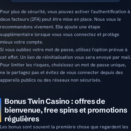
Pour plus de sécurité, vous pouvez activer l'authentification à
deux facteurs (2FA) peut être mise en place. Nous vous le
recommandons vivement. Elle ajoute une étape
supplémentaire lorsque vous vous connectez et protège
mieux votre compte.
Si vous oubliez votre mot de passe, utilisez l'option prévue à
cet effet. Un lien de réinitialisation vous sera envoyé par mail.
Pour limiter les risques, choisissez un mot de passe unique,
ne le partagez pas et évitez de vous connecter depuis des
appareils publics ou des réseaux non sécurisés.
Bonus Twin Casino : offres de
bienvenue, free spins et promotions
régulières
Les bonus sont souvent la première chose que regardent les