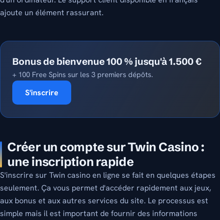
ajoute un élément rassurant.
Bonus de bienvenue 100 % jusqu'à 1.500 €
+ 100 Free Spins sur les 3 premiers dépôts.
S'inscrire
Créer un compte sur Twin Casino :
une inscription rapide
S'inscrire sur Twin casino en ligne se fait en quelques étapes
seulement. Ça vous permet d'accéder rapidement aux jeux,
aux bonus et aux autres services du site. Le processus est
simple mais il est important de fournir des informations