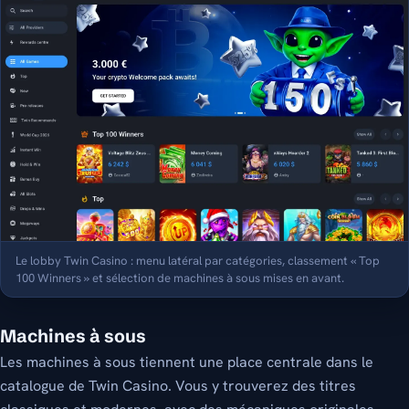
Le lobby Twin Casino : menu latéral par catégories, classement « Top
100 Winners » et sélection de machines à sous mises en avant.
Machines à sous
Les machines à sous tiennent une place centrale dans le
catalogue de Twin Casino. Vous y trouverez des titres