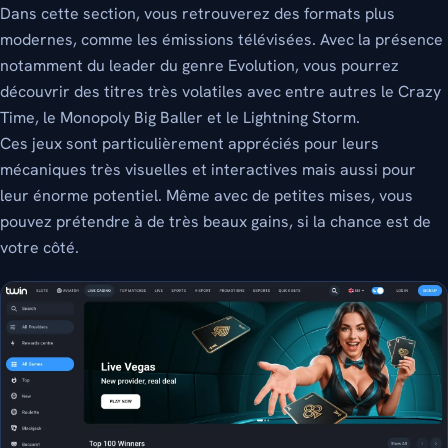
Dans cette section, vous retrouverez des formats plus
modernes, comme les émissions télévisées. Avec la présence
notamment du leader du genre Evolution, vous pourrez
découvrir des titres très volatiles avec entre autres le Crazy
Time, le Monopoly Big Baller et le Lightning Storm.
Ces jeux sont particulièrement appréciés pour leurs
mécaniques très visuelles et interactives mais aussi pour
leur énorme potentiel. Même avec de petites mises, vous
pouvez prétendre à de très beaux gains, si la chance est de
votre côté.