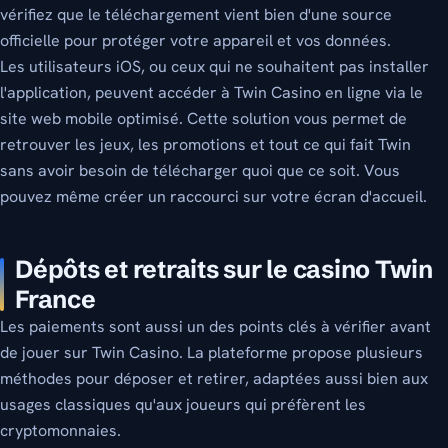
vérifiez que le téléchargement vient bien d'une source
officielle pour protéger votre appareil et vos données.
Les utilisateurs iOS, ou ceux qui ne souhaitent pas installer
l'application, peuvent accéder à Twin Casino en ligne via le
site web mobile optimisé. Cette solution vous permet de
retrouver les jeux, les promotions et tout ce qui fait Twin
sans avoir besoin de télécharger quoi que ce soit. Vous
pouvez même créer un raccourci sur votre écran d'accueil.
Dépôts et retraits sur le casino Twin
France
Les paiements sont aussi un des points clés à vérifier avant
de jouer sur Twin Casino. La plateforme propose plusieurs
méthodes pour déposer et retirer, adaptées aussi bien aux
usages classiques qu'aux joueurs qui préfèrent les
cryptomonnaies.