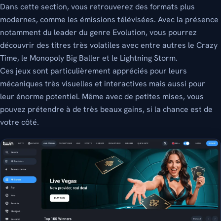
Dans cette section, vous retrouverez des formats plus
modernes, comme les émissions télévisées. Avec la présence
notamment du leader du genre Evolution, vous pourrez
découvrir des titres très volatiles avec entre autres le Crazy
Time, le Monopoly Big Baller et le Lightning Storm.
Ces jeux sont particulièrement appréciés pour leurs
mécaniques très visuelles et interactives mais aussi pour
leur énorme potentiel. Même avec de petites mises, vous
pouvez prétendre à de très beaux gains, si la chance est de
votre côté.