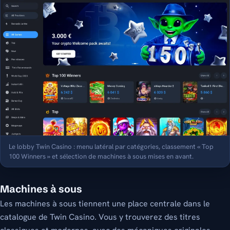
Le lobby Twin Casino : menu latéral par catégories, classement « Top
100 Winners » et sélection de machines à sous mises en avant.
Machines à sous
Les machines à sous tiennent une place centrale dans le
catalogue de Twin Casino. Vous y trouverez des titres