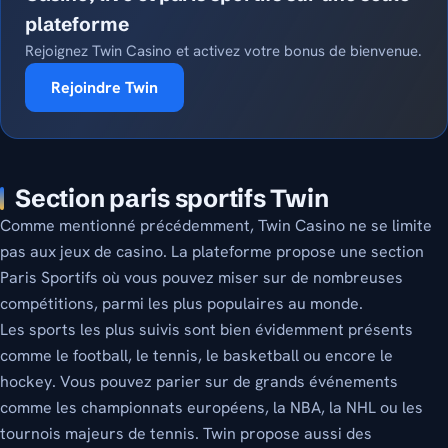
plateforme
Rejoignez Twin Casino et activez votre bonus de bienvenue.
Rejoindre Twin
Section paris sportifs Twin
Comme mentionné précédemment, Twin Casino ne se limite
pas aux jeux de casino. La plateforme propose une section
Paris Sportifs où vous pouvez miser sur de nombreuses
compétitions, parmi les plus populaires au monde.
Les sports les plus suivis sont bien évidemment présents
comme le football, le tennis, le basketball ou encore le
hockey. Vous pouvez parier sur de grands événements
comme les championnats européens, la NBA, la NHL ou les
tournois majeurs de tennis. Twin propose aussi des