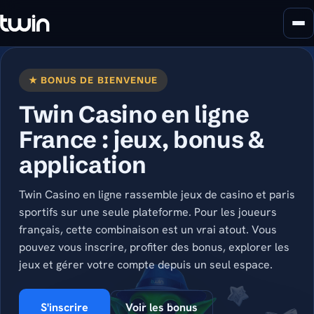
Bonus
★ BONUS DE BIENVENUE
Twin Casino en ligne
Jeux
France : jeux, bonus &
Paris Sportifs
application
Application
Twin Casino en ligne rassemble jeux de casino et paris
sportifs sur une seule plateforme. Pour les joueurs
français, cette combinaison est un vrai atout. Vous
Paiements
pouvez vous inscrire, profiter des bonus, explorer les
jeux et gérer votre compte depuis un seul espace.
FAQ
S'inscrire
Voir les bonus