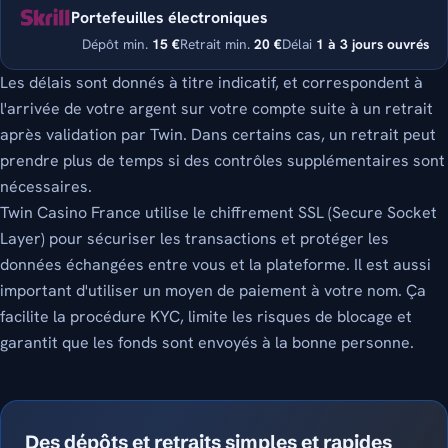
Portefeuilles électroniques
Dépôt min.
15 €
Retrait min.
20 €
Délai
1 à 3 jours ouvrés
Les délais sont donnés à titre indicatif, et correspondent à
l'arrivée de votre argent sur votre compte suite à un retrait
après validation par Twin. Dans certains cas, un retrait peut
prendre plus de temps si des contrôles supplémentaires sont
nécessaires.
Twin Casino France utilise le chiffrement SSL (Secure Socket
Layer) pour sécuriser les transactions et protéger les
données échangées entre vous et la plateforme. Il est aussi
important d'utiliser un moyen de paiement à votre nom. Ça
facilite la procédure KYC, limite les risques de blocage et
garantit que les fonds sont envoyés à la bonne personne.
Des dépôts et retraits simples et rapides