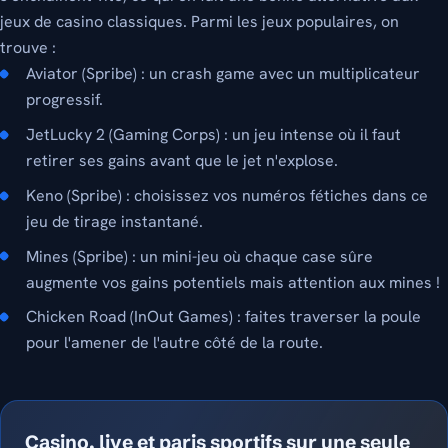
jeux de casino classiques. Parmi les jeux populaires, on
trouve :
Aviator (Spribe) : un crash game avec un multiplicateur
progressif.
JetLucky 2 (Gaming Corps) : un jeu intense où il faut
retirer ses gains avant que le jet n'explose.
Keno (Spribe) : choisissez vos numéros fétiches dans ce
jeu de tirage instantané.
Mines (Spribe) : un mini-jeu où chaque case sûre
augmente vos gains potentiels mais attention aux mines !
Chicken Road (InOut Games) : faites traverser la poule
pour l'amener de l'autre côté de la route.
Casino, live et paris sportifs sur une seule