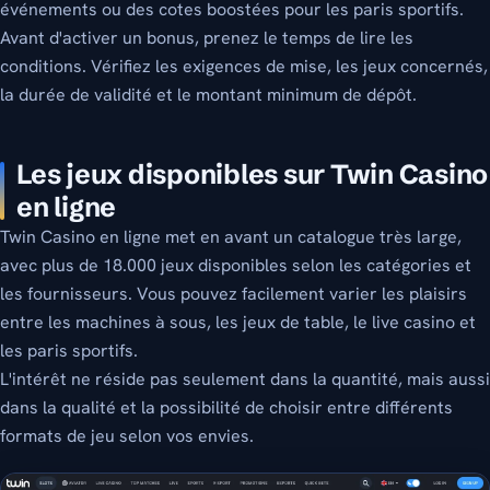
événements ou des cotes boostées pour les paris sportifs.
Avant d'activer un bonus, prenez le temps de lire les
conditions. Vérifiez les exigences de mise, les jeux concernés,
la durée de validité et le montant minimum de dépôt.
Les jeux disponibles sur Twin Casino
en ligne
Twin Casino en ligne met en avant un catalogue très large,
avec plus de 18.000 jeux disponibles selon les catégories et
les fournisseurs. Vous pouvez facilement varier les plaisirs
entre les machines à sous, les jeux de table, le live casino et
les paris sportifs.
L'intérêt ne réside pas seulement dans la quantité, mais aussi
dans la qualité et la possibilité de choisir entre différents
formats de jeu selon vos envies.