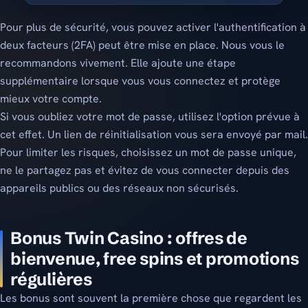
Pour plus de sécurité, vous pouvez activer l'authentification à
deux facteurs (2FA) peut être mise en place. Nous vous le
recommandons vivement. Elle ajoute une étape
supplémentaire lorsque vous vous connectez et protège
mieux votre compte.
Si vous oubliez votre mot de passe, utilisez l'option prévue à
cet effet. Un lien de réinitialisation vous sera envoyé par mail.
Pour limiter les risques, choisissez un mot de passe unique,
ne le partagez pas et évitez de vous connecter depuis des
appareils publics ou des réseaux non sécurisés.
Bonus Twin Casino : offres de
bienvenue, free spins et promotions
régulières
Les bonus sont souvent la première chose que regardent les