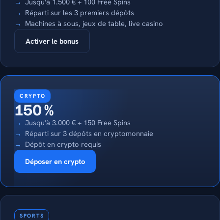
Jusqu'à
1.500 €
+ 100 Free Spins
Réparti sur les 3 premiers dépôts
Machines à sous, jeux de table, live casino
Activer le bonus
CRYPTO
150 %
Jusqu'à
3.000 €
+ 150 Free Spins
Réparti sur 3 dépôts en cryptomonnaie
Dépôt en crypto requis
Déposer en crypto
SPORTS