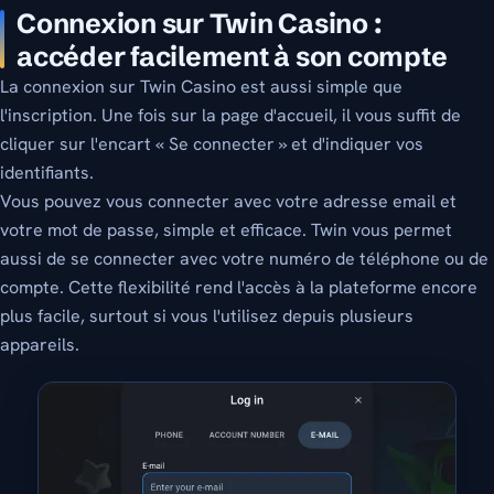
Connexion sur Twin Casino :
accéder facilement à son compte
La connexion sur Twin Casino est aussi simple que
l'inscription. Une fois sur la page d'accueil, il vous suffit de
cliquer sur l'encart « Se connecter » et d'indiquer vos
identifiants.
Vous pouvez vous connecter avec votre adresse email et
votre mot de passe, simple et efficace. Twin vous permet
aussi de se connecter avec votre numéro de téléphone ou de
compte. Cette flexibilité rend l'accès à la plateforme encore
plus facile, surtout si vous l'utilisez depuis plusieurs
appareils.