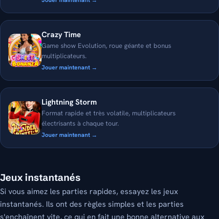
Jouer maintenant →
Crazy Time
Game show Evolution, roue géante et bonus
multiplicateurs.
Jouer maintenant →
Lightning Storm
Format rapide et très volatile, multiplicateurs
électrisants à chaque tour.
Jouer maintenant →
Jeux instantanés
Si vous aimez les parties rapides, essayez les jeux
instantanés. Ils ont des règles simples et les parties
s'enchaînent vite, ce qui en fait une bonne alternative aux