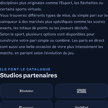
disciplines plus originales comme l'Esport, les fléchettes ou
certains sports virtuels.
Vous trouverez différents types de mise, du simple pari sur le
vainqueur à des marchés plus spécifiques comme les scores
exacts, les totaux de points ou les joueurs décisifs.
Selon le sport, plusieurs options sont disponibles pour
construire votre pari simple ou combiné. Les paris en direct
sont aussi une belle occasion de vivre plus intensément les
matchs, en pariant selon l'évolution du jeu.
ILS FONT LE CATALOGUE
Studios partenaires