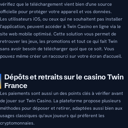
vérifiez que le téléchargement vient bien d'une source
officielle pour protéger votre appareil et vos données.
Les utilisateurs iOS, ou ceux qui ne souhaitent pas installer
l'application, peuvent accéder à Twin Casino en ligne via le
site web mobile optimisé. Cette solution vous permet de
retrouver les jeux, les promotions et tout ce qui fait Twin
sans avoir besoin de télécharger quoi que ce soit. Vous
pouvez même créer un raccourci sur votre écran d'accueil.
Dépôts et retraits sur le casino Twin
France
Les paiements sont aussi un des points clés à vérifier avant
de jouer sur Twin Casino. La plateforme propose plusieurs
méthodes pour déposer et retirer, adaptées aussi bien aux
usages classiques qu'aux joueurs qui préfèrent les
cryptomonnaies.