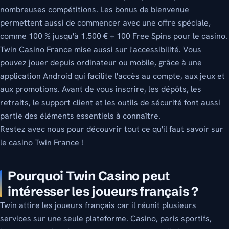
nombreuses compétitions. Les bonus de bienvenue
permettent aussi de commencer avec une offre spéciale,
comme 100 % jusqu'à
1.500 €
+ 100 Free Spins pour le casino.
Twin Casino France mise aussi sur l'accessibilité. Vous
pouvez jouer depuis ordinateur ou mobile, grâce à une
application Android qui facilite l'accès au compte, aux jeux et
aux promotions. Avant de vous inscrire, les dépôts, les
retraits, le support client et les outils de sécurité font aussi
partie des éléments essentiels à connaître.
Restez avec nous pour découvrir tout ce qu'il faut savoir sur
le casino Twin France !
Pourquoi Twin Casino peut
intéresser les joueurs français ?
Twin attire les joueurs français car il réunit plusieurs
services sur une seule plateforme. Casino, paris sportifs,