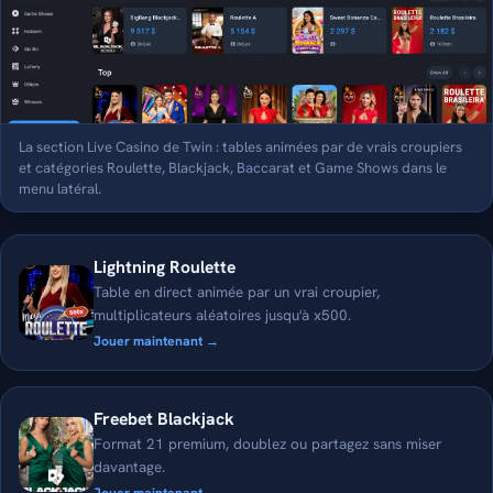
La section Live Casino de Twin : tables animées par de vrais croupiers
et catégories Roulette, Blackjack, Baccarat et Game Shows dans le
menu latéral.
Lightning Roulette
Table en direct animée par un vrai croupier,
multiplicateurs aléatoires jusqu'à x500.
Jouer maintenant →
Freebet Blackjack
Format 21 premium, doublez ou partagez sans miser
davantage.