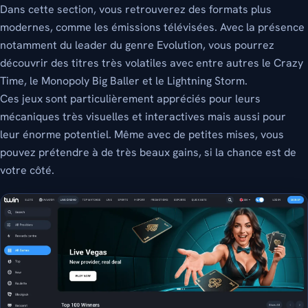
Dans cette section, vous retrouverez des formats plus
modernes, comme les émissions télévisées. Avec la présence
notamment du leader du genre Evolution, vous pourrez
découvrir des titres très volatiles avec entre autres le Crazy
Time, le Monopoly Big Baller et le Lightning Storm.
Ces jeux sont particulièrement appréciés pour leurs
mécaniques très visuelles et interactives mais aussi pour
leur énorme potentiel. Même avec de petites mises, vous
pouvez prétendre à de très beaux gains, si la chance est de
votre côté.