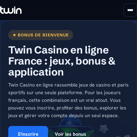
Bonus
★ BONUS DE BIENVENUE
Twin Casino en ligne
Jeux
France : jeux, bonus &
Paris Sportifs
application
Application
Twin Casino en ligne rassemble jeux de casino et paris
sportifs sur une seule plateforme. Pour les joueurs
français, cette combinaison est un vrai atout. Vous
Paiements
pouvez vous inscrire, profiter des bonus, explorer les
jeux et gérer votre compte depuis un seul espace.
FAQ
S'inscrire
Voir les bonus