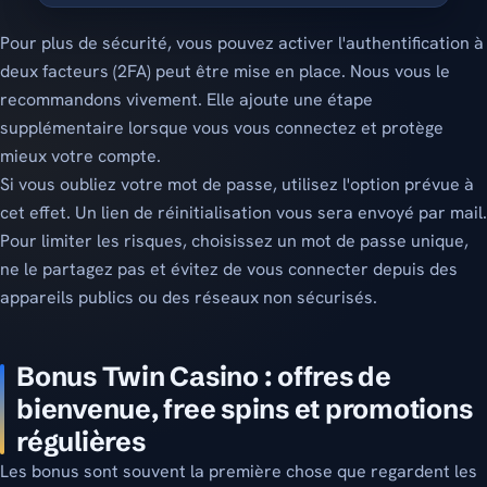
Pour plus de sécurité, vous pouvez activer l'authentification à
deux facteurs (2FA) peut être mise en place. Nous vous le
recommandons vivement. Elle ajoute une étape
supplémentaire lorsque vous vous connectez et protège
mieux votre compte.
Si vous oubliez votre mot de passe, utilisez l'option prévue à
cet effet. Un lien de réinitialisation vous sera envoyé par mail.
Pour limiter les risques, choisissez un mot de passe unique,
ne le partagez pas et évitez de vous connecter depuis des
appareils publics ou des réseaux non sécurisés.
Bonus Twin Casino : offres de
bienvenue, free spins et promotions
régulières
Les bonus sont souvent la première chose que regardent les