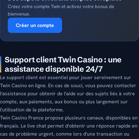
Créez votre compte Twin et activez votre bonus de
bienvenue.
Créer un compte
Support client Twin Casino : une
assistance disponible 24/7
Le support client est essentiel pour jouer sereinement sur
Twin Casino en ligne. En cas de souci, vous pouvez contacter
l'assistance pour obtenir de l'aide sur des sujets liés à votre
compte, aux paiements, aux bonus ou plus largement sur
l'utilisation de la plateforme.
Twin Casino France propose plusieurs canaux, disponibles en
français. Le live chat permet d'obtenir une réponse rapide en
cas de problème urgent, comme lors d'une transaction ou