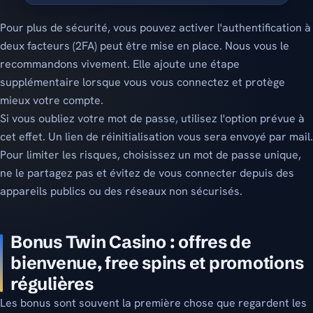
Pour plus de sécurité, vous pouvez activer l'authentification à
deux facteurs (2FA) peut être mise en place. Nous vous le
recommandons vivement. Elle ajoute une étape
supplémentaire lorsque vous vous connectez et protège
mieux votre compte.
Si vous oubliez votre mot de passe, utilisez l'option prévue à
cet effet. Un lien de réinitialisation vous sera envoyé par mail.
Pour limiter les risques, choisissez un mot de passe unique,
ne le partagez pas et évitez de vous connecter depuis des
appareils publics ou des réseaux non sécurisés.
Bonus Twin Casino : offres de
bienvenue, free spins et promotions
régulières
Les bonus sont souvent la première chose que regardent les