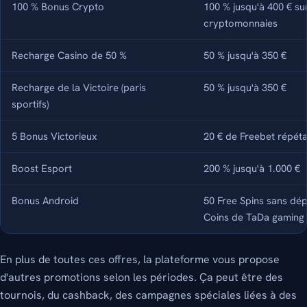
100 % Bonus Crypto
100 % jusqu'à
400 €
sur
cryptomonnaies
Recharge Casino de 50 %
50 % jusqu'à
350 €
Recharge de la Victoire (paris
50 % jusqu'à
350 €
sportifs)
5 Bonus Victorieux
20 €
de Freebet répétab
Boost Esport
200 % jusqu'à
1.000 €
Bonus Android
50 Free Spins sans dép
Coins de TaDa gaming
En plus de toutes ces offres, la plateforme vous propose
d'autres promotions selon les périodes. Ça peut être des
tournois, du cashback, des campagnes spéciales liées à des