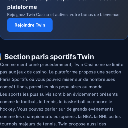
plateforme
Rejoignez Twin Casino et activez votre bonus de bienvenue.
Rejoindre Twin
Section paris sportifs Twin
Comme mentionné précédemment, Twin Casino ne se limite
pas aux jeux de casino. La plateforme propose une section
Paris Sportifs où vous pouvez miser sur de nombreuses
compétitions, parmi les plus populaires au monde.
Les sports les plus suivis sont bien évidemment présents
comme le football, le tennis, le basketball ou encore le
hockey. Vous pouvez parier sur de grands événements
comme les championnats européens, la NBA, la NHL ou les
tournois majeurs de tennis. Twin propose aussi des