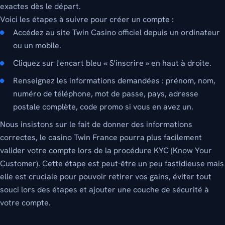
exactes dès le départ.
Voici les étapes à suivre pour créer un compte :
Accédez au site Twin Casino officiel depuis un ordinateur
ou un mobile.
Cliquez sur l'encart bleu « S'inscrire » en haut à droite.
Renseignez les informations demandées : prénom, nom,
numéro de téléphone, mot de passe, pays, adresse
postale complète, code promo si vous en avez un.
Nous insistons sur le fait de donner des informations
correctes, le casino Twin France pourra plus facilement
valider votre compte lors de la procédure KYC (Know Your
Customer). Cette étape est peut-être un peu fastidieuse mais
elle est cruciale pour pouvoir retirer vos gains, éviter tout
souci lors des étapes et ajouter une couche de sécurité à
votre compte.