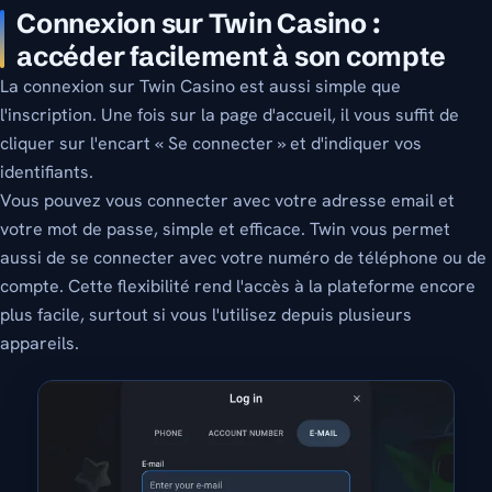
Connexion sur Twin Casino :
accéder facilement à son compte
La connexion sur Twin Casino est aussi simple que
l'inscription. Une fois sur la page d'accueil, il vous suffit de
cliquer sur l'encart « Se connecter » et d'indiquer vos
identifiants.
Vous pouvez vous connecter avec votre adresse email et
votre mot de passe, simple et efficace. Twin vous permet
aussi de se connecter avec votre numéro de téléphone ou de
compte. Cette flexibilité rend l'accès à la plateforme encore
plus facile, surtout si vous l'utilisez depuis plusieurs
appareils.