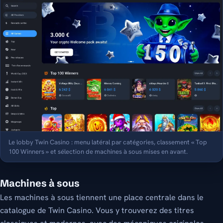
Le lobby Twin Casino : menu latéral par catégories, classement « Top
100 Winners » et sélection de machines à sous mises en avant.
Machines à sous
Les machines à sous tiennent une place centrale dans le
catalogue de Twin Casino. Vous y trouverez des titres