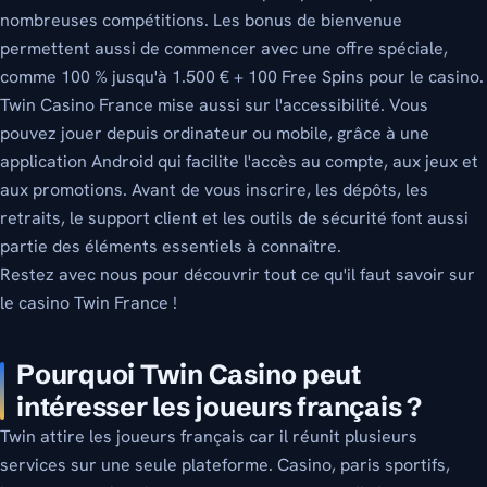
nombreuses compétitions. Les bonus de bienvenue
permettent aussi de commencer avec une offre spéciale,
comme 100 % jusqu'à
1.500 €
+ 100 Free Spins pour le casino.
Twin Casino France mise aussi sur l'accessibilité. Vous
pouvez jouer depuis ordinateur ou mobile, grâce à une
application Android qui facilite l'accès au compte, aux jeux et
aux promotions. Avant de vous inscrire, les dépôts, les
retraits, le support client et les outils de sécurité font aussi
partie des éléments essentiels à connaître.
Restez avec nous pour découvrir tout ce qu'il faut savoir sur
le casino Twin France !
Pourquoi Twin Casino peut
intéresser les joueurs français ?
Twin attire les joueurs français car il réunit plusieurs
services sur une seule plateforme. Casino, paris sportifs,