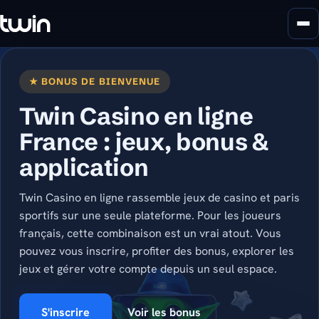
Bonus
★ BONUS DE BIENVENUE
Twin Casino en ligne
Jeux
France : jeux, bonus &
Paris Sportifs
application
Application
Twin Casino en ligne rassemble jeux de casino et paris
sportifs sur une seule plateforme. Pour les joueurs
français, cette combinaison est un vrai atout. Vous
Paiements
pouvez vous inscrire, profiter des bonus, explorer les
jeux et gérer votre compte depuis un seul espace.
FAQ
S'inscrire
Voir les bonus