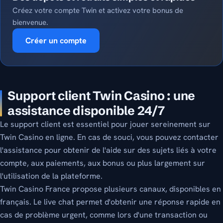
Créez votre compte Twin et activez votre bonus de
bienvenue.
Créer un compte
Support client Twin Casino : une
assistance disponible 24/7
Le support client est essentiel pour jouer sereinement sur
Twin Casino en ligne. En cas de souci, vous pouvez contacter
l'assistance pour obtenir de l'aide sur des sujets liés à votre
compte, aux paiements, aux bonus ou plus largement sur
l'utilisation de la plateforme.
Twin Casino France propose plusieurs canaux, disponibles en
français. Le live chat permet d'obtenir une réponse rapide en
cas de problème urgent, comme lors d'une transaction ou