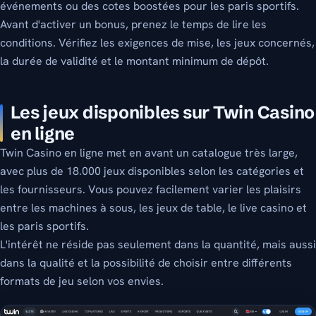
événements ou des cotes boostées pour les paris sportifs.
Avant d'activer un bonus, prenez le temps de lire les
conditions. Vérifiez les exigences de mise, les jeux concernés,
la durée de validité et le montant minimum de dépôt.
Les jeux disponibles sur Twin Casino
en ligne
Twin Casino en ligne met en avant un catalogue très large,
avec plus de 18.000 jeux disponibles selon les catégories et
les fournisseurs. Vous pouvez facilement varier les plaisirs
entre les machines à sous, les jeux de table, le live casino et
les paris sportifs.
L'intérêt ne réside pas seulement dans la quantité, mais aussi
dans la qualité et la possibilité de choisir entre différents
formats de jeu selon vos envies.