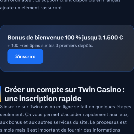
ajoute un élément rassurant.
Bonus de bienvenue 100 % jusqu'à 1.500 €
+ 100 Free Spins sur les 3 premiers dépôts.
S'inscrire
Créer un compte sur Twin Casino :
une inscription rapide
S'inscrire sur Twin casino en ligne se fait en quelques étapes
seulement. Ça vous permet d'accéder rapidement aux jeux,
aux bonus et aux autres services du site. Le processus est
simple mais il est important de fournir des informations