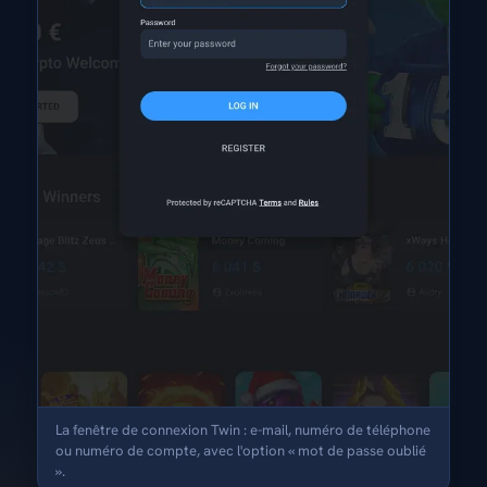
La fenêtre de connexion Twin : e-mail, numéro de téléphone
ou numéro de compte, avec l'option « mot de passe oublié
».