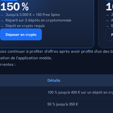
150 %
1
Jusqu'à
3.000 €
+ 150 Free Spins
Réparti sur 3 dépôts en cryptomonnaie
A
Dépôt en crypto requis
5
Déposer en crypto
ez continuer à profiter d'offres après avoir profité d'un des
ation de l'application mobile.
rrentes :
Détails
100 % jusqu'à
400 €
sur un dépôt en c
50 % jusqu'à
350 €