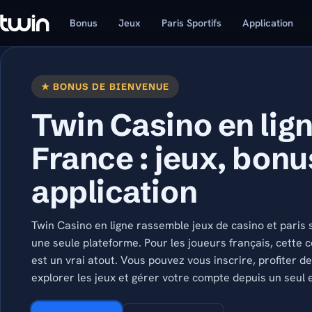
Bonus
Jeux
Paris Sportifs
Application
★ BONUS DE BIENVENUE
Twin Casino en lig
France : jeux, bonu
application
Twin Casino en ligne rassemble jeux de casino et paris s
une seule plateforme. Pour les joueurs français, cette
est un vrai atout. Vous pouvez vous inscrire, profiter d
explorer les jeux et gérer votre compte depuis un seul 