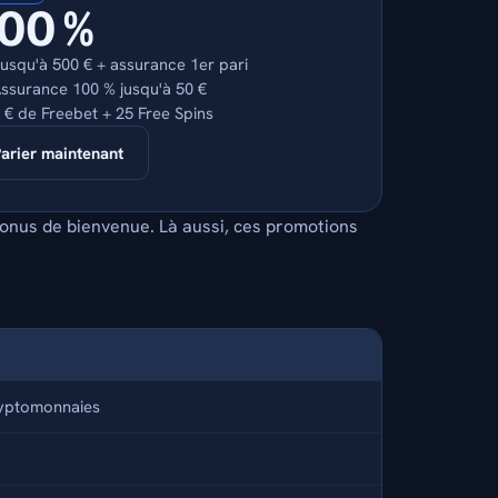
00 %
Jusqu'à
500 €
+ assurance 1er pari
ssurance 100 % jusqu'à
50 €
 €
de Freebet + 25 Free Spins
Parier maintenant
 bonus de bienvenue. Là aussi, ces promotions
ryptomonnaies