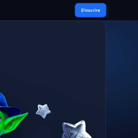
S'inscrire