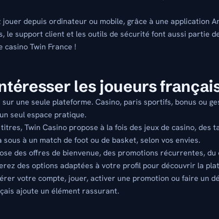
 jouer depuis ordinateur ou mobile, grâce à une application And
, le support client et les outils de sécurité font aussi partie 
e casino Twin France !
téresser les joueurs français
es sur une seule plateforme. Casino, paris sportifs, bonus ou g
 un seul espace pratique.
titres, Twin Casino propose à la fois des jeux de casino, des t
 sous à un match de foot ou de basket, selon vos envies.
opose des offres de bienvenue, des promotions récurrentes, du
rez des options adaptées à votre profil pour découvrir la pla
érer votre compte, jouer, activer une promotion ou faire un d
nçais ajoute un élément rassurant.