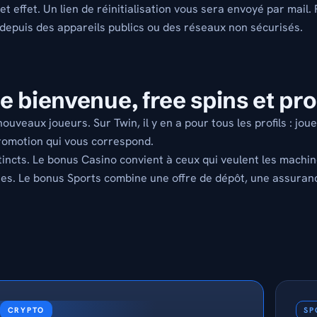
et effet. Un lien de réinitialisation vous sera envoyé par mail.
 depuis des appareils publics ou des réseaux non sécurisés.
e bienvenue, free spins et pr
uveaux joueurs. Sur Twin, il y en a pour tous les profils : j
romotion qui vous correspond.
cts. Le bonus Casino convient à ceux qui veulent les machines 
es. Le bonus Sports combine une offre de dépôt, une assuranc
CRYPTO
SP