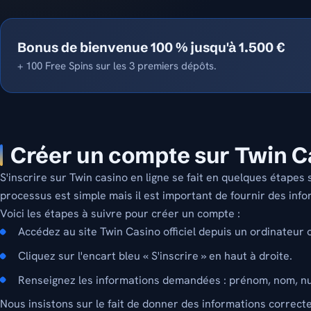
Bonus de bienvenue 100 % jusqu'à 1.500 €
+ 100 Free Spins sur les 3 premiers dépôts.
Créer un compte sur Twin Ca
S'inscrire sur Twin casino en ligne se fait en quelques étape
processus est simple mais il est important de fournir des inf
Voici les étapes à suivre pour créer un compte :
Accédez au site Twin Casino officiel depuis un ordinateur 
Cliquez sur l'encart bleu « S'inscrire » en haut à droite.
Renseignez les informations demandées : prénom, nom, nu
Nous insistons sur le fait de donner des informations correct