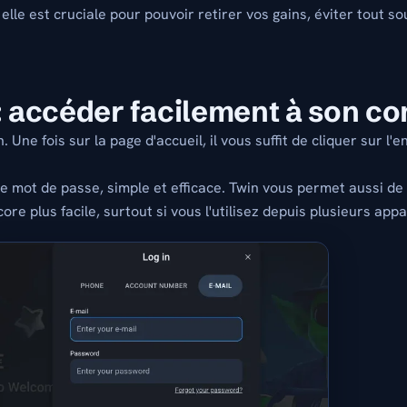
lle est cruciale pour pouvoir retirer vos gains, éviter tout s
: accéder facilement à son c
 Une fois sur la page d'accueil, il vous suffit de cliquer sur l'
e mot de passe, simple et efficace. Twin vous permet aussi d
ore plus facile, surtout si vous l'utilisez depuis plusieurs appa