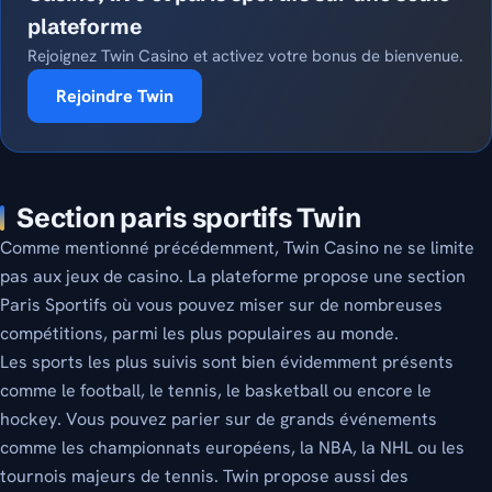
plateforme
Rejoignez Twin Casino et activez votre bonus de bienvenue.
Rejoindre Twin
Section paris sportifs Twin
Comme mentionné précédemment, Twin Casino ne se limite
pas aux jeux de casino. La plateforme propose une section
Paris Sportifs où vous pouvez miser sur de nombreuses
compétitions, parmi les plus populaires au monde.
Les sports les plus suivis sont bien évidemment présents
comme le football, le tennis, le basketball ou encore le
hockey. Vous pouvez parier sur de grands événements
comme les championnats européens, la NBA, la NHL ou les
tournois majeurs de tennis. Twin propose aussi des