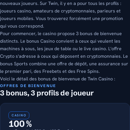
nouveaux joueurs. Sur Twin, il y en a pour tous les profils :
joueurs casino, amateurs de cryptomonnaies, parieurs et
joueurs mobiles. Vous trouverez forcément une promotion
qui vous correspond.
Pour commencer, le casino propose 3 bonus de bienvenue
distincts. Le bonus Casino convient à ceux qui veulent les
machines à sous, les jeux de table ou le live casino. L'offre
Crypto s'adresse à ceux qui déposent en cryptomonnaies. Le
bonus Sports combine une offre de dépôt, une assurance sur
le premier pari, des Freebets et des Free Spins.
Voici le détail des bonus de bienvenue de Twin Casino :
OFFRES DE BIENVENUE
3 bonus, 3 profils de joueur
CASINO
100 %