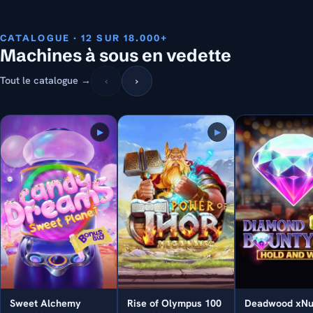
CATALOGUE · 12 SUR 18.000+
Machines à sous en vedette
‹
›
Tout le catalogue →
▶
▶
Sweet Alchemy
Rise of Olympus 100
Deadwood xN