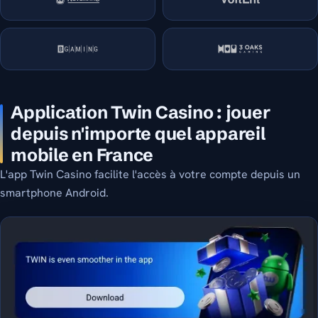
Application Twin Casino : jouer
depuis n'importe quel appareil
mobile en France
L'app Twin Casino facilite l'accès à votre compte depuis un
smartphone Android.