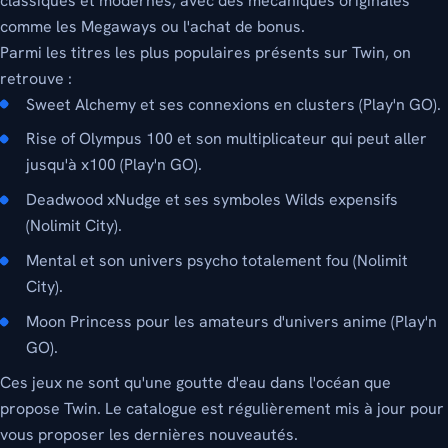
classiques et modernes, avec des mécaniques originales
comme les Megaways ou l'achat de bonus.
Parmi les titres les plus populaires présents sur Twin, on
retrouve :
Sweet Alchemy et ses connexions en clusters (Play'n GO).
Rise of Olympus 100 et son multiplicateur qui peut aller
jusqu'à x100 (Play'n GO).
Deadwood xNudge et ses symboles Wilds expensifs
(Nolimit City).
Mental et son univers psycho totalement fou (Nolimit
City).
Moon Princess pour les amateurs d'univers anime (Play'n
GO).
Ces jeux ne sont qu'une goutte d'eau dans l'océan que
propose Twin. Le catalogue est régulièrement mis à jour pour
vous proposer les dernières nouveautés.