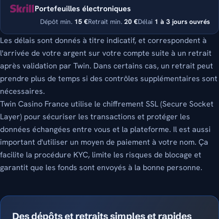
Portefeuilles électroniques
Dépôt min.
15 €
Retrait min.
20 €
Délai
1 à 3 jours ouvrés
Les délais sont donnés à titre indicatif, et correspondent à
l'arrivée de votre argent sur votre compte suite à un retrait
après validation par Twin. Dans certains cas, un retrait peut
prendre plus de temps si des contrôles supplémentaires sont
nécessaires.
Twin Casino France utilise le chiffrement SSL (Secure Socket
Layer) pour sécuriser les transactions et protéger les
données échangées entre vous et la plateforme. Il est aussi
important d'utiliser un moyen de paiement à votre nom. Ça
facilite la procédure KYC, limite les risques de blocage et
garantit que les fonds sont envoyés à la bonne personne.
Des dépôts et retraits simples et rapides