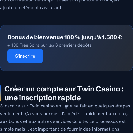
ajoute un élément rassurant.
Bonus de bienvenue 100 % jusqu'à 1.500 €
+ 100 Free Spins sur les 3 premiers dépôts.
S'inscrire
Créer un compte sur Twin Casino :
une inscription rapide
S'inscrire sur Twin casino en ligne se fait en quelques étapes
seulement. Ça vous permet d'accéder rapidement aux jeux,
aux bonus et aux autres services du site. Le processus est
simple mais il est important de fournir des informations