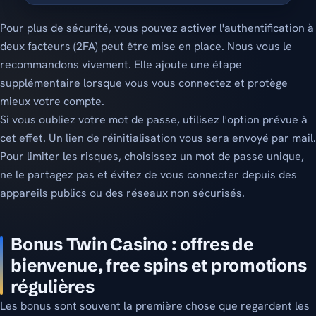
Pour plus de sécurité, vous pouvez activer l'authentification à
deux facteurs (2FA) peut être mise en place. Nous vous le
recommandons vivement. Elle ajoute une étape
supplémentaire lorsque vous vous connectez et protège
mieux votre compte.
Si vous oubliez votre mot de passe, utilisez l'option prévue à
cet effet. Un lien de réinitialisation vous sera envoyé par mail.
Pour limiter les risques, choisissez un mot de passe unique,
ne le partagez pas et évitez de vous connecter depuis des
appareils publics ou des réseaux non sécurisés.
Bonus Twin Casino : offres de
bienvenue, free spins et promotions
régulières
Les bonus sont souvent la première chose que regardent les