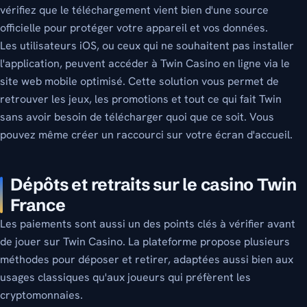
vérifiez que le téléchargement vient bien d'une source
officielle pour protéger votre appareil et vos données.
Les utilisateurs iOS, ou ceux qui ne souhaitent pas installer
l'application, peuvent accéder à Twin Casino en ligne via le
site web mobile optimisé. Cette solution vous permet de
retrouver les jeux, les promotions et tout ce qui fait Twin
sans avoir besoin de télécharger quoi que ce soit. Vous
pouvez même créer un raccourci sur votre écran d'accueil.
Dépôts et retraits sur le casino Twin
France
Les paiements sont aussi un des points clés à vérifier avant
de jouer sur Twin Casino. La plateforme propose plusieurs
méthodes pour déposer et retirer, adaptées aussi bien aux
usages classiques qu'aux joueurs qui préfèrent les
cryptomonnaies.