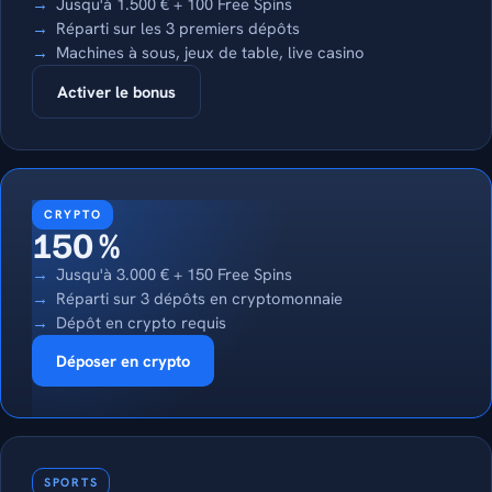
Jusqu'à
1.500 €
+ 100 Free Spins
Réparti sur les 3 premiers dépôts
Machines à sous, jeux de table, live casino
Activer le bonus
CRYPTO
150 %
Jusqu'à
3.000 €
+ 150 Free Spins
Réparti sur 3 dépôts en cryptomonnaie
Dépôt en crypto requis
Déposer en crypto
SPORTS