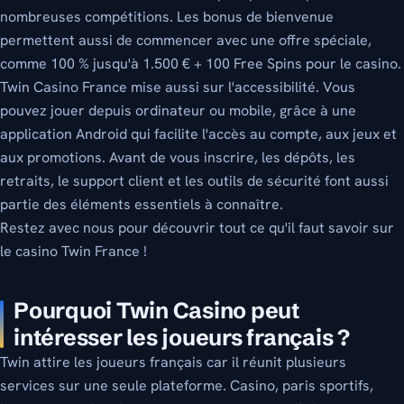
nombreuses compétitions. Les bonus de bienvenue
permettent aussi de commencer avec une offre spéciale,
comme 100 % jusqu'à
1.500 €
+ 100 Free Spins pour le casino.
Twin Casino France mise aussi sur l'accessibilité. Vous
pouvez jouer depuis ordinateur ou mobile, grâce à une
application Android qui facilite l'accès au compte, aux jeux et
aux promotions. Avant de vous inscrire, les dépôts, les
retraits, le support client et les outils de sécurité font aussi
partie des éléments essentiels à connaître.
Restez avec nous pour découvrir tout ce qu'il faut savoir sur
le casino Twin France !
Pourquoi Twin Casino peut
intéresser les joueurs français ?
Twin attire les joueurs français car il réunit plusieurs
services sur une seule plateforme. Casino, paris sportifs,