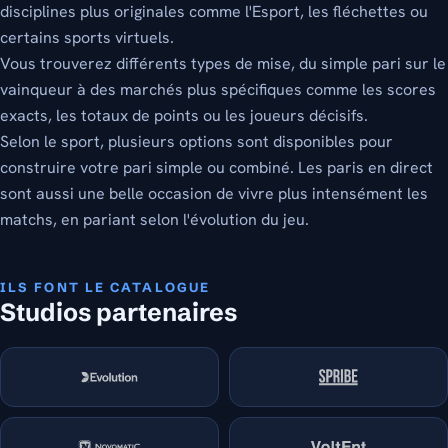
disciplines plus originales comme l'Esport, les fléchettes ou
certains sports virtuels.
Vous trouverez différents types de mise, du simple pari sur le
vainqueur à des marchés plus spécifiques comme les scores
exacts, les totaux de points ou les joueurs décisifs.
Selon le sport, plusieurs options sont disponibles pour
construire votre pari simple ou combiné. Les paris en direct
sont aussi une belle occasion de vivre plus intensément les
matchs, en pariant selon l'évolution du jeu.
ILS FONT LE CATALOGUE
Studios partenaires