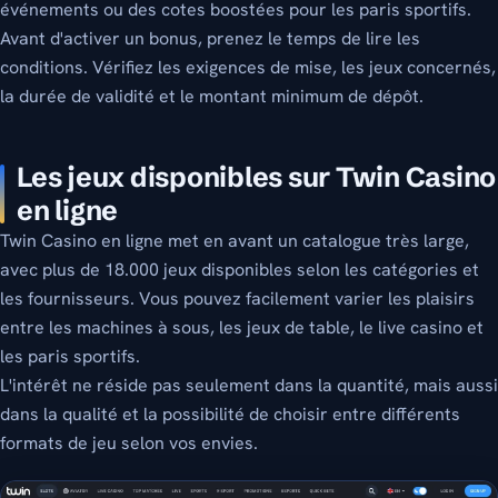
événements ou des cotes boostées pour les paris sportifs.
Avant d'activer un bonus, prenez le temps de lire les
conditions. Vérifiez les exigences de mise, les jeux concernés,
la durée de validité et le montant minimum de dépôt.
Les jeux disponibles sur Twin Casino
en ligne
Twin Casino en ligne met en avant un catalogue très large,
avec plus de 18.000 jeux disponibles selon les catégories et
les fournisseurs. Vous pouvez facilement varier les plaisirs
entre les machines à sous, les jeux de table, le live casino et
les paris sportifs.
L'intérêt ne réside pas seulement dans la quantité, mais aussi
dans la qualité et la possibilité de choisir entre différents
formats de jeu selon vos envies.