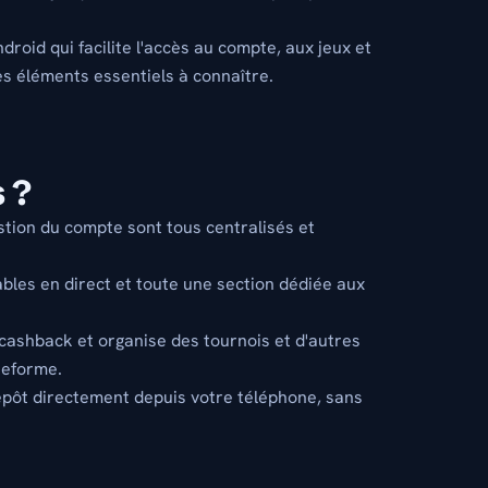
roid qui facilite l'accès au compte, aux jeux et
des éléments essentiels à connaître.
 ?
estion du compte sont tous centralisés et
ables en direct et toute une section dédiée aux
 cashback et organise des tournois et d'autres
teforme.
épôt directement depuis votre téléphone, sans