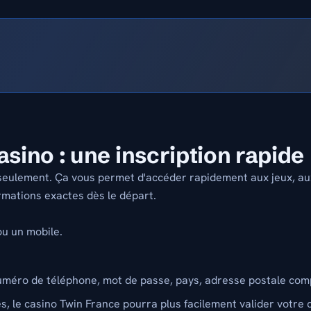
sino : une inscription rapide
s seulement. Ça vous permet d'accéder rapidement aux jeux, au
ormations exactes dès le départ.
ou un mobile.
méro de téléphone, mot de passe, pays, adresse postale comp
es, le casino Twin France pourra plus facilement valider votr