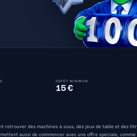
UE
DÉPÔT MINIMUM
15 €
 retrouver des machines à sous, des jeux de table et des titr
rmettent aussi de commencer avec une offre spéciale, comme