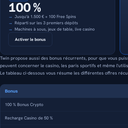
100 %
Jusqu'à
1.500 €
+ 100 Free Spins
Réparti sur les 3 premiers dépôts
Machines à sous, jeux de table, live casino
Activer le bonus
Twin propose aussi des bonus récurrents, pour que vous puissi
peuvent concerner le casino, les paris sportifs et même l'utilis
Le tableau ci-dessous vous résume les différentes offres récu
Bonus
100 % Bonus Crypto
Recharge Casino de 50 %