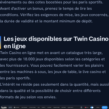
événements ou des cotes boostées pour les paris sportifs.
Avant d'activer un bonus, prenez le temps de lire les
conditions. Vérifiez les exigences de mise, les jeux concernés,
la durée de validité et le montant minimum de dépôt.
Les jeux disponibles sur Twin Casino
en ligne
Twin Casino en ligne met en avant un catalogue très large,
avec plus de 18.000 jeux disponibles selon les catégories et
les fournisseurs. Vous pouvez facilement varier les plaisirs
entre les machines à sous, les jeux de table, le live casino et
les paris sportifs.
L'intérêt ne réside pas seulement dans la quantité, mais aussi
dans la qualité et la possibilité de choisir entre différents
formats de jeu selon vos envies.