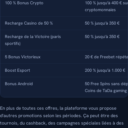
100 % Bonus Crypto
100 % jusqu'à
400 €
sur
cryptomonnaies
Recharge Casino de 50 %
50 % jusqu'à
350 €
Recharge de la Victoire (paris
50 % jusqu'à
350 €
sportifs)
5 Bonus Victorieux
20 €
de Freebet répétab
Boost Esport
200 % jusqu'à
1.000 €
Bonus Android
50 Free Spins sans dép
Coins de TaDa gaming
En plus de toutes ces offres, la plateforme vous propose
d'autres promotions selon les périodes. Ça peut être des
tournois, du cashback, des campagnes spéciales liées à des