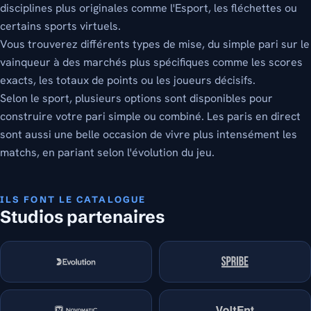
disciplines plus originales comme l'Esport, les fléchettes ou
certains sports virtuels.
Vous trouverez différents types de mise, du simple pari sur le
vainqueur à des marchés plus spécifiques comme les scores
exacts, les totaux de points ou les joueurs décisifs.
Selon le sport, plusieurs options sont disponibles pour
construire votre pari simple ou combiné. Les paris en direct
sont aussi une belle occasion de vivre plus intensément les
matchs, en pariant selon l'évolution du jeu.
ILS FONT LE CATALOGUE
Studios partenaires