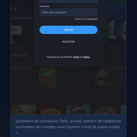
La fenêtre de connexion Twin : e-mail, numéro de téléphone
ou numéro de compte, avec l'option « mot de passe oublié
».