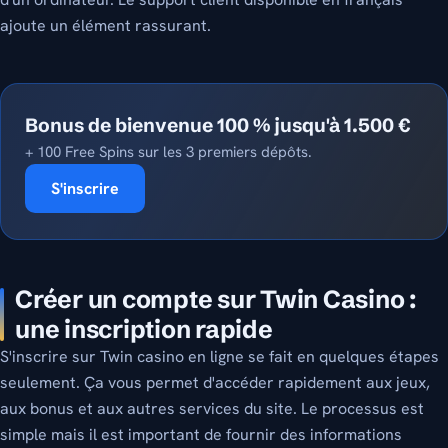
ajoute un élément rassurant.
Bonus de bienvenue 100 % jusqu'à 1.500 €
+ 100 Free Spins sur les 3 premiers dépôts.
S'inscrire
Créer un compte sur Twin Casino :
une inscription rapide
S'inscrire sur Twin casino en ligne se fait en quelques étapes
seulement. Ça vous permet d'accéder rapidement aux jeux,
aux bonus et aux autres services du site. Le processus est
simple mais il est important de fournir des informations