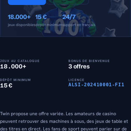
S'inscrire
18.000+
15 €
24/7
jeux disponibles
dépôt minimum
support en français
JEUX AU CATALOGUE
BONUS DE BIENVENUE
18.000+
3 offres
DÉPÔT MINIMUM
LICENCE
15 €
ALSI-202410001-FI1
Twin propose une offre variée. Les amateurs de casino
peuvent retrouver des machines à sous, des jeux de table et
des titres en direct. Les fans de sport peuvent parier sur de