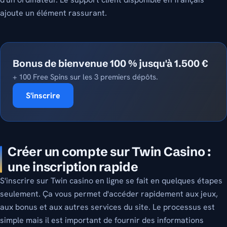
ajoute un élément rassurant.
Bonus de bienvenue 100 % jusqu'à 1.500 €
+ 100 Free Spins sur les 3 premiers dépôts.
S'inscrire
Créer un compte sur Twin Casino :
une inscription rapide
S'inscrire sur Twin casino en ligne se fait en quelques étapes
seulement. Ça vous permet d'accéder rapidement aux jeux,
aux bonus et aux autres services du site. Le processus est
simple mais il est important de fournir des informations