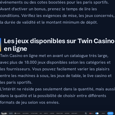
événements ou des cotes boostées pour les paris sportifs.
Avant d'activer un bonus, prenez le temps de lire les
conditions. Vérifiez les exigences de mise, les jeux concernés,
la durée de validité et le montant minimum de dépôt.
Les jeux disponibles sur Twin Casino
en ligne
Twin Casino en ligne met en avant un catalogue très large,
avec plus de 18.000 jeux disponibles selon les catégories et
les fournisseurs. Vous pouvez facilement varier les plaisirs
entre les machines à sous, les jeux de table, le live casino et
les paris sportifs.
L'intérêt ne réside pas seulement dans la quantité, mais aussi
dans la qualité et la possibilité de choisir entre différents
formats de jeu selon vos envies.