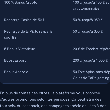
100 % Bonus Crypto
100 % jusqu'à
400 €
sur
cryptomonnaies
Recharge Casino de 50 %
50 % jusqu'à
350 €
Recharge de la Victoire (paris
50 % jusqu'à
350 €
sportifs)
5 Bonus Victorieux
20 €
de Freebet répétab
Boost Esport
200 % jusqu'à
1.000 €
Bonus Android
50 Free Spins sans dép
Coins de TaDa gaming
En plus de toutes ces offres, la plateforme vous propose
d'autres promotions selon les périodes. Ça peut être des
tournois, du cashback, des campagnes spéciales liées à des