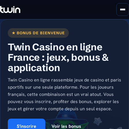
Bonus
★ BONUS DE BIENVENUE
Twin Casino en ligne
Jeux
France : jeux, bonus &
Paris Sportifs
application
Application
Twin Casino en ligne rassemble jeux de casino et paris
sportifs sur une seule plateforme. Pour les joueurs
français, cette combinaison est un vrai atout. Vous
Paiements
pouvez vous inscrire, profiter des bonus, explorer les
jeux et gérer votre compte depuis un seul espace.
FAQ
S'inscrire
Voir les bonus