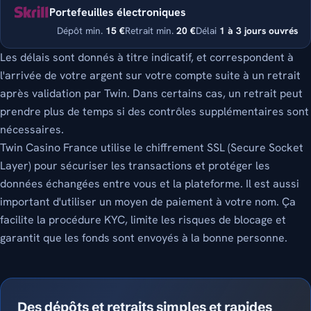
Portefeuilles électroniques
Dépôt min.
15 €
Retrait min.
20 €
Délai
1 à 3 jours ouvrés
Les délais sont donnés à titre indicatif, et correspondent à
l'arrivée de votre argent sur votre compte suite à un retrait
après validation par Twin. Dans certains cas, un retrait peut
prendre plus de temps si des contrôles supplémentaires sont
nécessaires.
Twin Casino France utilise le chiffrement SSL (Secure Socket
Layer) pour sécuriser les transactions et protéger les
données échangées entre vous et la plateforme. Il est aussi
important d'utiliser un moyen de paiement à votre nom. Ça
facilite la procédure KYC, limite les risques de blocage et
garantit que les fonds sont envoyés à la bonne personne.
Des dépôts et retraits simples et rapides