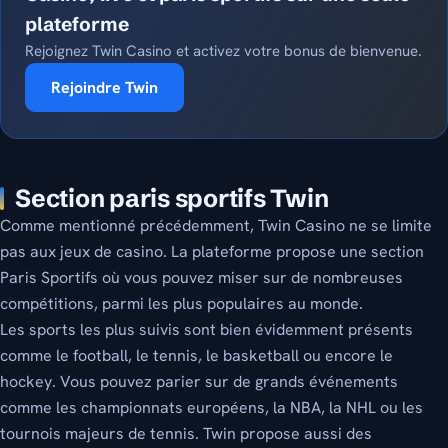
plateforme
Rejoignez Twin Casino et activez votre bonus de bienvenue.
Rejoindre Twin
Section paris sportifs Twin
Comme mentionné précédemment, Twin Casino ne se limite
pas aux jeux de casino. La plateforme propose une section
Paris Sportifs où vous pouvez miser sur de nombreuses
compétitions, parmi les plus populaires au monde.
Les sports les plus suivis sont bien évidemment présents
comme le football, le tennis, le basketball ou encore le
hockey. Vous pouvez parier sur de grands événements
comme les championnats européens, la NBA, la NHL ou les
tournois majeurs de tennis. Twin propose aussi des