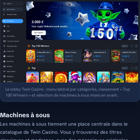
Le lobby Twin Casino : menu latéral par catégories, classement « Top
100 Winners » et sélection de machines à sous mises en avant.
Machines à sous
Les machines à sous tiennent une place centrale dans le
catalogue de Twin Casino. Vous y trouverez des titres