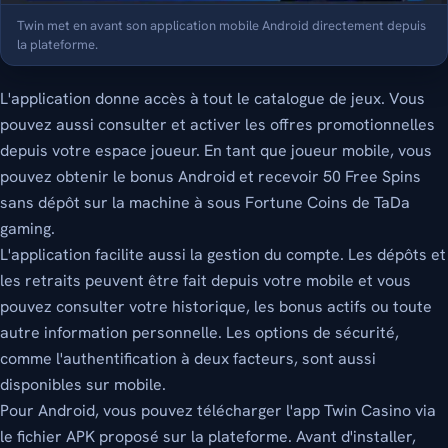
Twin met en avant son application mobile Android directement depuis
la plateforme.
L'application donne accès à tout le catalogue de jeux. Vous
pouvez aussi consulter et activer les offres promotionnelles
depuis votre espace joueur. En tant que joueur mobile, vous
pouvez obtenir le bonus Android et recevoir 50 Free Spins
sans dépôt sur la machine à sous Fortune Coins de TaDa
gaming.
L'application facilite aussi la gestion du compte. Les dépôts et
les retraits peuvent être fait depuis votre mobile et vous
pouvez consulter votre historique, les bonus actifs ou toute
autre information personnelle. Les options de sécurité,
comme l'authentification à deux facteurs, sont aussi
disponibles sur mobile.
Pour Android, vous pouvez télécharger l'app Twin Casino via
le fichier APK proposé sur la plateforme. Avant d'installer,