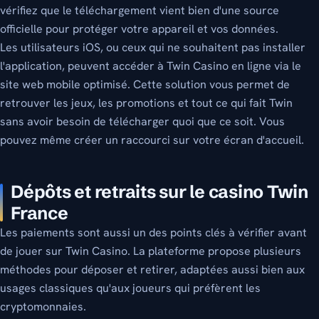
vérifiez que le téléchargement vient bien d'une source
officielle pour protéger votre appareil et vos données.
Les utilisateurs iOS, ou ceux qui ne souhaitent pas installer
l'application, peuvent accéder à Twin Casino en ligne via le
site web mobile optimisé. Cette solution vous permet de
retrouver les jeux, les promotions et tout ce qui fait Twin
sans avoir besoin de télécharger quoi que ce soit. Vous
pouvez même créer un raccourci sur votre écran d'accueil.
Dépôts et retraits sur le casino Twin
France
Les paiements sont aussi un des points clés à vérifier avant
de jouer sur Twin Casino. La plateforme propose plusieurs
méthodes pour déposer et retirer, adaptées aussi bien aux
usages classiques qu'aux joueurs qui préfèrent les
cryptomonnaies.