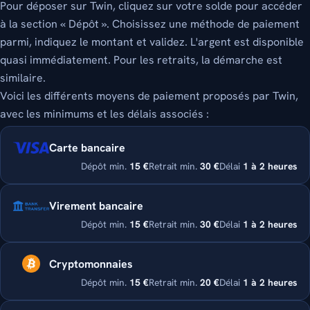
Pour déposer sur Twin, cliquez sur votre solde pour accéder
à la section « Dépôt ». Choisissez une méthode de paiement
parmi, indiquez le montant et validez. L'argent est disponible
quasi immédiatement. Pour les retraits, la démarche est
similaire.
Voici les différents moyens de paiement proposés par Twin,
avec les minimums et les délais associés :
Carte bancaire
Dépôt min.
15 €
Retrait min.
30 €
Délai
1 à 2 heures
Virement bancaire
Dépôt min.
15 €
Retrait min.
30 €
Délai
1 à 2 heures
Cryptomonnaies
Dépôt min.
15 €
Retrait min.
20 €
Délai
1 à 2 heures