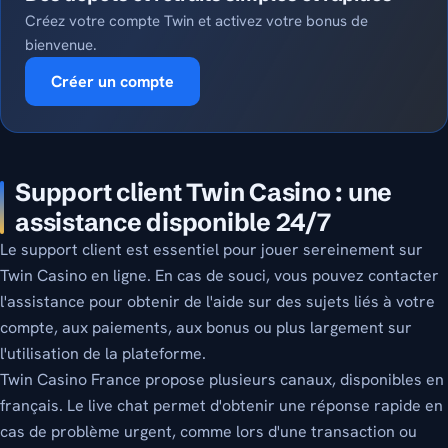
Créez votre compte Twin et activez votre bonus de
bienvenue.
Créer un compte
Support client Twin Casino : une
assistance disponible 24/7
Le support client est essentiel pour jouer sereinement sur
Twin Casino en ligne. En cas de souci, vous pouvez contacter
l'assistance pour obtenir de l'aide sur des sujets liés à votre
compte, aux paiements, aux bonus ou plus largement sur
l'utilisation de la plateforme.
Twin Casino France propose plusieurs canaux, disponibles en
français. Le live chat permet d'obtenir une réponse rapide en
cas de problème urgent, comme lors d'une transaction ou