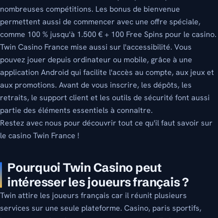
nombreuses compétitions. Les bonus de bienvenue
permettent aussi de commencer avec une offre spéciale,
comme 100 % jusqu'à
1.500 €
+ 100 Free Spins pour le casino.
Twin Casino France mise aussi sur l'accessibilité. Vous
pouvez jouer depuis ordinateur ou mobile, grâce à une
application Android qui facilite l'accès au compte, aux jeux et
aux promotions. Avant de vous inscrire, les dépôts, les
retraits, le support client et les outils de sécurité font aussi
partie des éléments essentiels à connaître.
Restez avec nous pour découvrir tout ce qu'il faut savoir sur
le casino Twin France !
Pourquoi Twin Casino peut
intéresser les joueurs français ?
Twin attire les joueurs français car il réunit plusieurs
services sur une seule plateforme. Casino, paris sportifs,