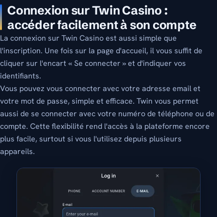
Connexion sur Twin Casino :
accéder facilement à son compte
La connexion sur Twin Casino est aussi simple que
l'inscription. Une fois sur la page d'accueil, il vous suffit de
cliquer sur l'encart « Se connecter » et d'indiquer vos
identifiants.
Vous pouvez vous connecter avec votre adresse email et
votre mot de passe, simple et efficace. Twin vous permet
aussi de se connecter avec votre numéro de téléphone ou de
compte. Cette flexibilité rend l'accès à la plateforme encore
plus facile, surtout si vous l'utilisez depuis plusieurs
appareils.