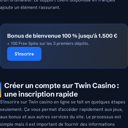
ajoute un élément rassurant.
Bonus de bienvenue 100 % jusqu'à 1.500 €
+ 100 Free Spins sur les 3 premiers dépôts.
S'inscrire
Créer un compte sur Twin Casino :
une inscription rapide
S'inscrire sur Twin casino en ligne se fait en quelques étapes
seulement. Ça vous permet d'accéder rapidement aux jeux,
aux bonus et aux autres services du site. Le processus est
simple mais il est important de fournir des informations