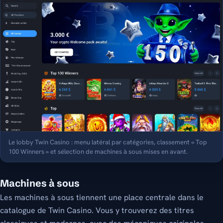
Le lobby Twin Casino : menu latéral par catégories, classement « Top
100 Winners » et sélection de machines à sous mises en avant.
Machines à sous
Les machines à sous tiennent une place centrale dans le
catalogue de Twin Casino. Vous y trouverez des titres