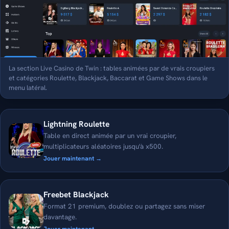
La section Live Casino de Twin : tables animées par de vrais croupiers
et catégories Roulette, Blackjack, Baccarat et Game Shows dans le
menu latéral.
Lightning Roulette
Table en direct animée par un vrai croupier,
multiplicateurs aléatoires jusqu'à x500.
Jouer maintenant →
Freebet Blackjack
Format 21 premium, doublez ou partagez sans miser
davantage.