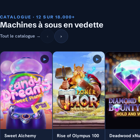
CATALOGUE · 12 SUR 18.000+
Machines à sous en vedette
‹
›
Tout le catalogue →
▶
▶
Sweet Alchemy
Rise of Olympus 100
Deadwood xN