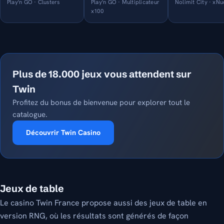
Play'n GO · Clusters
Play'n GO · Multiplicateur
Nolimit City · xN
x100
Plus de 18.000 jeux vous attendent sur
Twin
Profitez du bonus de bienvenue pour explorer tout le
catalogue.
Découvrir Twin Casino
Jeux de table
Le casino Twin France propose aussi des jeux de table en
version RNG, où les résultats sont générés de façon