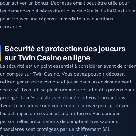
pour activer un bonus. L'adresse email peut être utile pour
les demandes qui nécessitent plus de détails. La FAQ est utile
pour trouver une réponse immédiate aux questions
courantes.
Sécurité et protection des joueurs
sur Twin Casino en ligne
La sécurité est un point essentiel à considérer avant de créer
un compte sur Twin Casino. Vous devez pouvoir déposer,
retirer, gérer votre compte et jouer dans un environnement
sécurisé. Twin utilise plusieurs mesures et outils prévus pour
protéger l'accès au site, vos données et vos transactions.
Twin Casino utilise une connexion sécurisée pour protéger
les échanges entre vous et la plateforme. Vos données
personnelles, informations de compte et transactions
financières sont protégées par un chiffrement SSL.