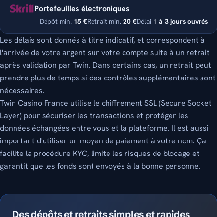
Portefeuilles électroniques
Dépôt min.
15 €
Retrait min.
20 €
Délai
1 à 3 jours ouvrés
Les délais sont donnés à titre indicatif, et correspondent à
l'arrivée de votre argent sur votre compte suite à un retrait
après validation par Twin. Dans certains cas, un retrait peut
prendre plus de temps si des contrôles supplémentaires sont
nécessaires.
Twin Casino France utilise le chiffrement SSL (Secure Socket
Layer) pour sécuriser les transactions et protéger les
données échangées entre vous et la plateforme. Il est aussi
important d'utiliser un moyen de paiement à votre nom. Ça
facilite la procédure KYC, limite les risques de blocage et
garantit que les fonds sont envoyés à la bonne personne.
Des dépôts et retraits simples et rapides