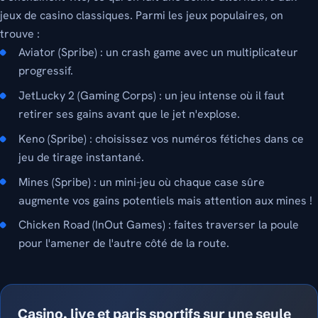
jeux de casino classiques. Parmi les jeux populaires, on
trouve :
Aviator (Spribe) : un crash game avec un multiplicateur
progressif.
JetLucky 2 (Gaming Corps) : un jeu intense où il faut
retirer ses gains avant que le jet n'explose.
Keno (Spribe) : choisissez vos numéros fétiches dans ce
jeu de tirage instantané.
Mines (Spribe) : un mini-jeu où chaque case sûre
augmente vos gains potentiels mais attention aux mines !
Chicken Road (InOut Games) : faites traverser la poule
pour l'amener de l'autre côté de la route.
Casino, live et paris sportifs sur une seule