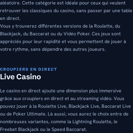
aléatoire. Cette catégorie est idéale pour ceux qui veulent
retrouver les classiques du casino, sans passer par une table
en direct.
Vous y trouverez différentes versions de la Roulette, du
Blackjack, du Baccarat ou du Vidéo Poker. Ces jeux sont
appréciés pour leur rapidité et vous permettent de jouer à
votre rythme, sans dépendre des autres joueurs.
CROUPIERS EN DIRECT
Live Casino
Le casino en direct ajoute une dimension plus immersive
grâce aux croupiers en direct et au streaming vidéo. Vous
pouvez jouer à la Roulette Live, Blackjack Live, Baccarat Live
ou de Poker Ultimate. Là aussi, vous aurez le choix entre de
nombreuses variantes, comme la Lightning Roulette, le
Freebet Blackjack ou le Speed Baccarat.