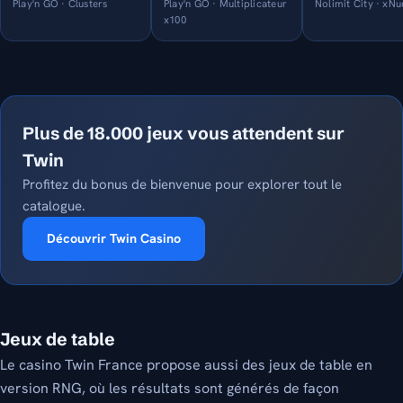
Play'n GO · Clusters
Play'n GO · Multiplicateur
Nolimit City · xN
x100
Plus de 18.000 jeux vous attendent sur
Twin
Profitez du bonus de bienvenue pour explorer tout le
catalogue.
Découvrir Twin Casino
Jeux de table
Le casino Twin France propose aussi des jeux de table en
version RNG, où les résultats sont générés de façon