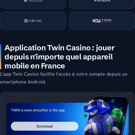
Application Twin Casino : jouer
depuis n'importe quel appareil
mobile en France
L'app Twin Casino facilite l'accès à votre compte depuis un
smartphone Android.