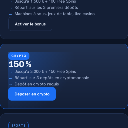
Jusqu'à
1.500 €
+ 100 Free Spins
Réparti sur les 3 premiers dépôts
Machines à sous, jeux de table, live casino
Activer le bonus
CRYPTO
150 %
Jusqu'à
3.000 €
+ 150 Free Spins
Réparti sur 3 dépôts en cryptomonnaie
Dépôt en crypto requis
Déposer en crypto
SPORTS