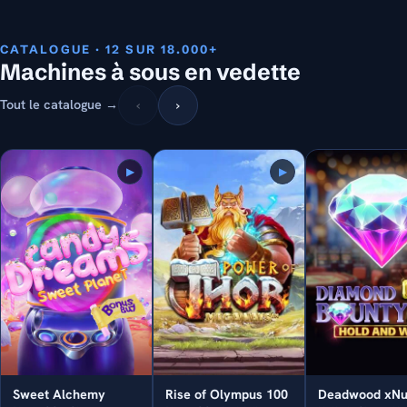
CATALOGUE · 12 SUR 18.000+
Machines à sous en vedette
‹
›
Tout le catalogue →
▶
▶
Sweet Alchemy
Rise of Olympus 100
Deadwood xN