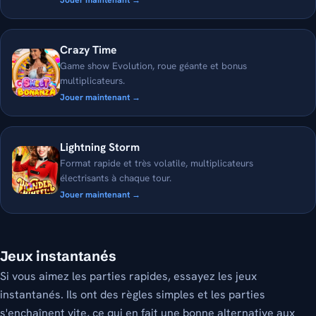
Jouer maintenant →
Crazy Time
Game show Evolution, roue géante et bonus
multiplicateurs.
Jouer maintenant →
Lightning Storm
Format rapide et très volatile, multiplicateurs
électrisants à chaque tour.
Jouer maintenant →
Jeux instantanés
Si vous aimez les parties rapides, essayez les jeux
instantanés. Ils ont des règles simples et les parties
s'enchaînent vite, ce qui en fait une bonne alternative aux