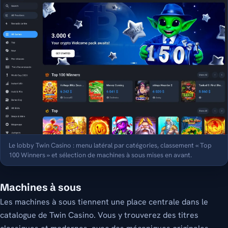
Le lobby Twin Casino : menu latéral par catégories, classement « Top
100 Winners » et sélection de machines à sous mises en avant.
Machines à sous
Les machines à sous tiennent une place centrale dans le
catalogue de Twin Casino. Vous y trouverez des titres