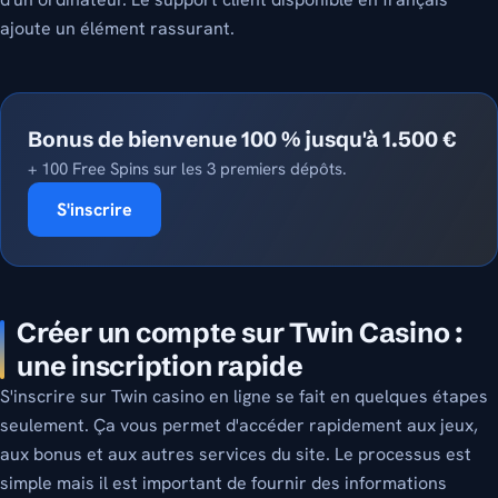
ajoute un élément rassurant.
Bonus de bienvenue 100 % jusqu'à 1.500 €
+ 100 Free Spins sur les 3 premiers dépôts.
S'inscrire
Créer un compte sur Twin Casino :
une inscription rapide
S'inscrire sur Twin casino en ligne se fait en quelques étapes
seulement. Ça vous permet d'accéder rapidement aux jeux,
aux bonus et aux autres services du site. Le processus est
simple mais il est important de fournir des informations