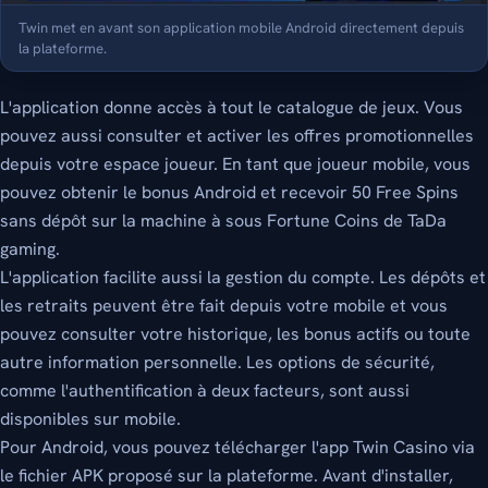
Twin met en avant son application mobile Android directement depuis
la plateforme.
L'application donne accès à tout le catalogue de jeux. Vous
pouvez aussi consulter et activer les offres promotionnelles
depuis votre espace joueur. En tant que joueur mobile, vous
pouvez obtenir le bonus Android et recevoir 50 Free Spins
sans dépôt sur la machine à sous Fortune Coins de TaDa
gaming.
L'application facilite aussi la gestion du compte. Les dépôts et
les retraits peuvent être fait depuis votre mobile et vous
pouvez consulter votre historique, les bonus actifs ou toute
autre information personnelle. Les options de sécurité,
comme l'authentification à deux facteurs, sont aussi
disponibles sur mobile.
Pour Android, vous pouvez télécharger l'app Twin Casino via
le fichier APK proposé sur la plateforme. Avant d'installer,