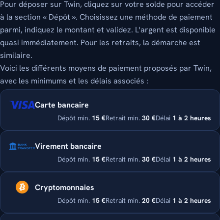
Pour déposer sur Twin, cliquez sur votre solde pour accéder
à la section « Dépôt ». Choisissez une méthode de paiement
parmi, indiquez le montant et validez. L'argent est disponible
quasi immédiatement. Pour les retraits, la démarche est
similaire.
Voici les différents moyens de paiement proposés par Twin,
avec les minimums et les délais associés :
Carte bancaire
Dépôt min.
15 €
Retrait min.
30 €
Délai
1 à 2 heures
Virement bancaire
Dépôt min.
15 €
Retrait min.
30 €
Délai
1 à 2 heures
Cryptomonnaies
Dépôt min.
15 €
Retrait min.
20 €
Délai
1 à 2 heures