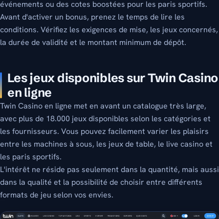
événements ou des cotes boostées pour les paris sportifs.
Avant d'activer un bonus, prenez le temps de lire les
conditions. Vérifiez les exigences de mise, les jeux concernés,
la durée de validité et le montant minimum de dépôt.
Les jeux disponibles sur Twin Casino
en ligne
Twin Casino en ligne met en avant un catalogue très large,
avec plus de 18.000 jeux disponibles selon les catégories et
les fournisseurs. Vous pouvez facilement varier les plaisirs
entre les machines à sous, les jeux de table, le live casino et
les paris sportifs.
L'intérêt ne réside pas seulement dans la quantité, mais aussi
dans la qualité et la possibilité de choisir entre différents
formats de jeu selon vos envies.