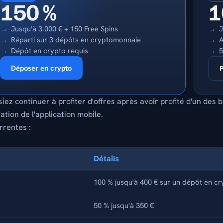
150 %
1
Jusqu'à
3.000 €
+ 150 Free Spins
Réparti sur 3 dépôts en cryptomonnaie
A
Dépôt en crypto requis
5
Déposer en crypto
ez continuer à profiter d'offres après avoir profité d'un des
ation de l'application mobile.
rrentes :
Détails
100 % jusqu'à
400 €
sur un dépôt en c
50 % jusqu'à
350 €