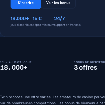
S'inscrire
Voir les bonus
18.000+
15 €
24/7
jeux disponibles
dépôt minimum
support en français
JEUX AU CATALOGUE
BONUS DE BIENVEN
18.000+
3 offres
Twin propose une offre variée. Les amateurs de casino peuvent
sur de nombreuses compétitions. Les bonus de bienvenue pe