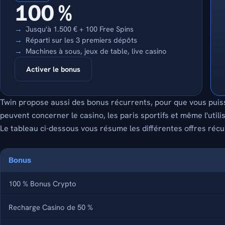
100 %
Jusqu'à
1.500 €
+ 100 Free Spins
Réparti sur les 3 premiers dépôts
Machines à sous, jeux de table, live casino
Activer le bonus
Twin propose aussi des bonus récurrents, pour que vous puissi
peuvent concerner le casino, les paris sportifs et même l'utilis
Le tableau ci-dessous vous résume les différentes offres récu
Bonus
100 % Bonus Crypto
Recharge Casino de 50 %