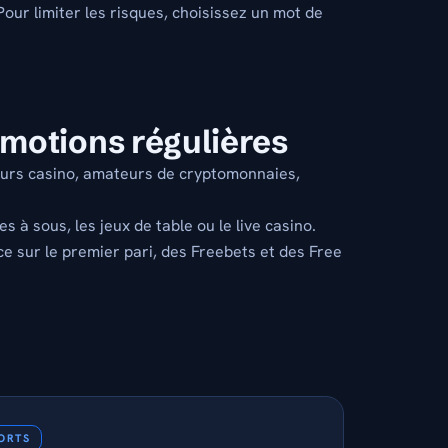
 Pour limiter les risques, choisissez un mot de
omotions régulières
oueurs casino, amateurs de cryptomonnaies,
à sous, les jeux de table ou le live casino.
e sur le premier pari, des Freebets et des Free
ORTS