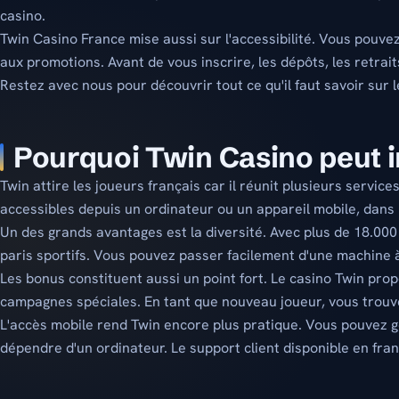
casino.
Twin Casino France mise aussi sur l'accessibilité. Vous pouvez
aux promotions. Avant de vous inscrire, les dépôts, les retraits
Restez avec nous pour découvrir tout ce qu'il faut savoir sur l
Pourquoi Twin Casino peut in
Twin attire les joueurs français car il réunit plusieurs servic
accessibles depuis un ordinateur ou un appareil mobile, dans
Un des grands avantages est la diversité. Avec plus de 18.000 
paris sportifs. Vous pouvez passer facilement d'une machine à
Les bonus constituent aussi un point fort. Le casino Twin pr
campagnes spéciales. En tant que nouveau joueur, vous trouve
L'accès mobile rend Twin encore plus pratique. Vous pouvez g
dépendre d'un ordinateur. Le support client disponible en fra