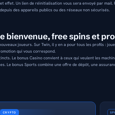
et effet. Un lien de réinitialisation vous sera envoyé par mail.
 depuis des appareils publics ou des réseaux non sécurisés.
e bienvenue, free spins et pr
uveaux joueurs. Sur Twin, il y en a pour tous les profils : j
romotion qui vous correspond.
cts. Le bonus Casino convient à ceux qui veulent les machines 
es. Le bonus Sports combine une offre de dépôt, une assuranc
CRYPTO
SP