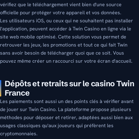
vérifiez que le téléchargement vient bien d'une source
officielle pour protéger votre appareil et vos données.
Les utilisateurs iOS, ou ceux qui ne souhaitent pas installer
l'application, peuvent accéder à Twin Casino en ligne via le
site web mobile optimisé. Cette solution vous permet de
retrouver les jeux, les promotions et tout ce qui fait Twin
sans avoir besoin de télécharger quoi que ce soit. Vous
pouvez même créer un raccourci sur votre écran d'accueil.
Dépôts et retraits sur le casino Twin
France
Les paiements sont aussi un des points clés à vérifier avant
de jouer sur Twin Casino. La plateforme propose plusieurs
méthodes pour déposer et retirer, adaptées aussi bien aux
usages classiques qu'aux joueurs qui préfèrent les
cryptomonnaies.