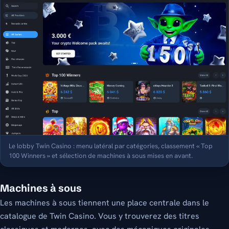
Le lobby Twin Casino : menu latéral par catégories, classement « Top
100 Winners » et sélection de machines à sous mises en avant.
Machines à sous
Les machines à sous tiennent une place centrale dans le
catalogue de Twin Casino. Vous y trouverez des titres