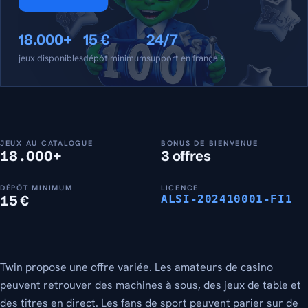
S'inscrire
18.000+
15 €
24/7
jeux disponibles
dépôt minimum
support en français
JEUX AU CATALOGUE
BONUS DE BIENVENUE
18.000+
3 offres
DÉPÔT MINIMUM
LICENCE
15 €
ALSI-202410001-FI1
Twin propose une offre variée. Les amateurs de casino
peuvent retrouver des machines à sous, des jeux de table et
des titres en direct. Les fans de sport peuvent parier sur de