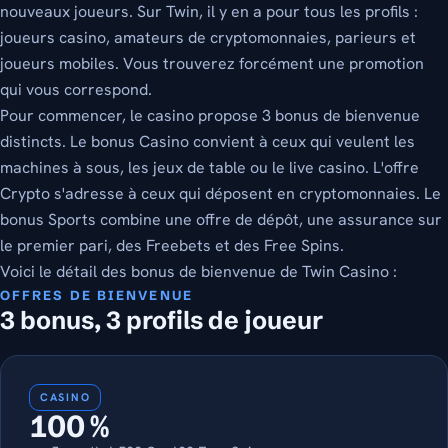
nouveaux joueurs. Sur Twin, il y en a pour tous les profils :
joueurs casino, amateurs de cryptomonnaies, parieurs et
joueurs mobiles. Vous trouverez forcément une promotion
qui vous correspond.
Pour commencer, le casino propose 3 bonus de bienvenue
distincts. Le bonus Casino convient à ceux qui veulent les
machines à sous, les jeux de table ou le live casino. L'offre
Crypto s'adresse à ceux qui déposent en cryptomonnaies. Le
bonus Sports combine une offre de dépôt, une assurance sur
le premier pari, des Freebets et des Free Spins.
Voici le détail des bonus de bienvenue de Twin Casino :
OFFRES DE BIENVENUE
3 bonus, 3 profils de joueur
CASINO
100 %