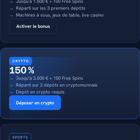
Jusqu'à
1.500 €
+ 100 Free Spins
Réparti sur les 3 premiers dépôts
Machines à sous, jeux de table, live casino
Activer le bonus
CRYPTO
150 %
Jusqu'à
3.000 €
+ 150 Free Spins
Réparti sur 3 dépôts en cryptomonnaie
Dépôt en crypto requis
Déposer en crypto
SPORTS