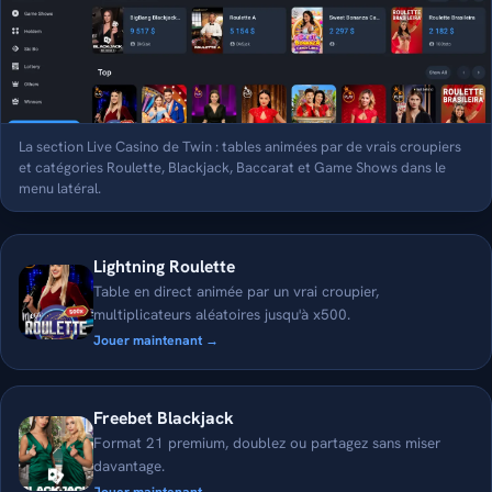
La section Live Casino de Twin : tables animées par de vrais croupiers
et catégories Roulette, Blackjack, Baccarat et Game Shows dans le
menu latéral.
Lightning Roulette
Table en direct animée par un vrai croupier,
multiplicateurs aléatoires jusqu'à x500.
Jouer maintenant →
Freebet Blackjack
Format 21 premium, doublez ou partagez sans miser
davantage.