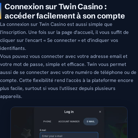
Connexion sur Twin Casino :
accéder facilement à son compte
La connexion sur Twin Casino est aussi simple que
l'inscription. Une fois sur la page d'accueil, il vous suffit de
cliquer sur l'encart « Se connecter » et d'indiquer vos
identifiants.
Vous pouvez vous connecter avec votre adresse email et
votre mot de passe, simple et efficace. Twin vous permet
aussi de se connecter avec votre numéro de téléphone ou de
compte. Cette flexibilité rend l'accès à la plateforme encore
plus facile, surtout si vous l'utilisez depuis plusieurs
appareils.