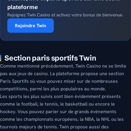
plateforme
Rejoignez Twin Casino et activez votre bonus de bienvenue.
Rejoindre Twin
Section paris sportifs Twin
Comme mentionné précédemment, Twin Casino ne se limite
pas aux jeux de casino. La plateforme propose une section
Paris Sportifs où vous pouvez miser sur de nombreuses
compétitions, parmi les plus populaires au monde.
Les sports les plus suivis sont bien évidemment présents
comme le football, le tennis, le basketball ou encore le
hockey. Vous pouvez parier sur de grands événements
comme les championnats européens, la NBA, la NHL ou les
tournois majeurs de tennis. Twin propose aussi des