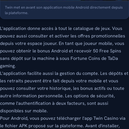
Twin met en avant son application mobile Android directement depuis
la plateforme.
L'application donne accès à tout le catalogue de jeux. Vous
pouvez aussi consulter et activer les offres promotionnelles
depuis votre espace joueur. En tant que joueur mobile, vous
pouvez obtenir le bonus Android et recevoir 50 Free Spins
sans dépôt sur la machine à sous Fortune Coins de TaDa
gaming.
L'application facilite aussi la gestion du compte. Les dépôts et
les retraits peuvent être fait depuis votre mobile et vous
pouvez consulter votre historique, les bonus actifs ou toute
autre information personnelle. Les options de sécurité,
comme l'authentification à deux facteurs, sont aussi
disponibles sur mobile.
Pour Android, vous pouvez télécharger l'app Twin Casino via
le fichier APK proposé sur la plateforme. Avant d'installer,