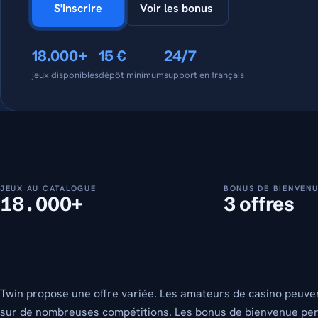
S'inscrire
Voir les bonus
18.000+
15 €
24/7
jeux disponibles
dépôt minimum
support en français
JEUX AU CATALOGUE
BONUS DE BIENVEN
18.000+
3 offres
Twin propose une offre variée. Les amateurs de casino peuvent
sur de nombreuses compétitions. Les bonus de bienvenue pe