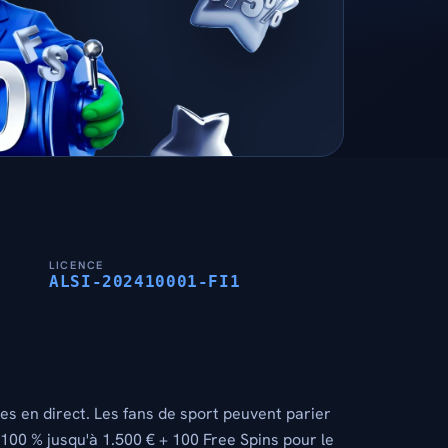
LICENCE
ALSI-202410001-FI1
es en direct. Les fans de sport peuvent parier
 100 % jusqu'à
1.500 €
+ 100 Free Spins pour le