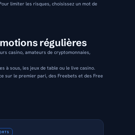
 Pour limiter les risques, choisissez un mot de
omotions régulières
oueurs casino, amateurs de cryptomonnaies,
à sous, les jeux de table ou le live casino.
e sur le premier pari, des Freebets et des Free
ORTS