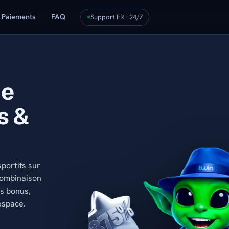
Paiements
FAQ
Support FR · 24/7
ne
s &
portifs sur
 combinaison
es bonus,
espace.