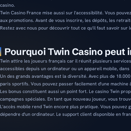
casino.
Twin Casino France mise aussi sur l'accessibilité. Vous pouvez
aux promotions. Avant de vous inscrire, les dépôts, les retraits
Restez avec nous pour découvrir tout ce qu'il faut savoir sur l
Pourquoi Twin Casino peut in
Twin attire les joueurs français car il réunit plusieurs servic
accessibles depuis un ordinateur ou un appareil mobile, dans
Un des grands avantages est la diversité. Avec plus de 18.000 
paris sportifs. Vous pouvez passer facilement d'une machine à
Les bonus constituent aussi un point fort. Le casino Twin pr
campagnes spéciales. En tant que nouveau joueur, vous trouve
L'accès mobile rend Twin encore plus pratique. Vous pouvez g
dépendre d'un ordinateur. Le support client disponible en fra