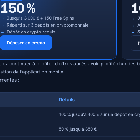
150 %
1
Jusqu'à
3.000 €
+ 150 Free Spins
Réparti sur 3 dépôts en cryptomonnaie
A
Dépôt en crypto requis
5
Déposer en crypto
ez continuer à profiter d'offres après avoir profité d'un des
ation de l'application mobile.
rrentes :
Détails
100 % jusqu'à
400 €
sur un dépôt en c
50 % jusqu'à
350 €