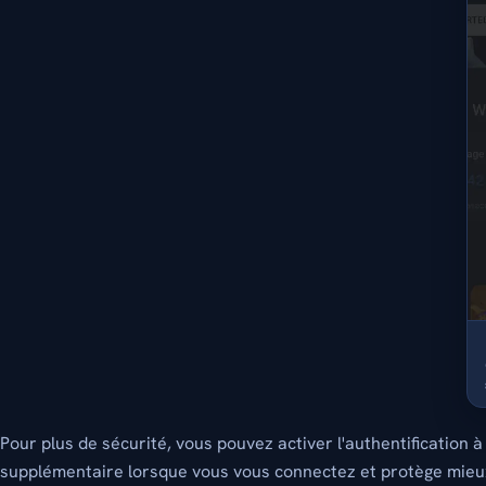
Pour plus de sécurité, vous pouvez activer l'authentification
supplémentaire lorsque vous vous connectez et protège mieu