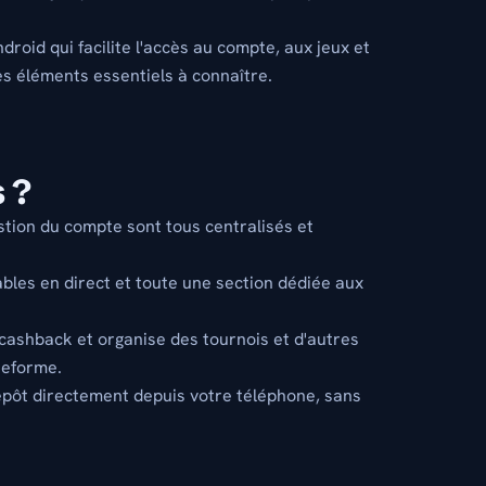
roid qui facilite l'accès au compte, aux jeux et
des éléments essentiels à connaître.
 ?
estion du compte sont tous centralisés et
ables en direct et toute une section dédiée aux
 cashback et organise des tournois et d'autres
teforme.
épôt directement depuis votre téléphone, sans