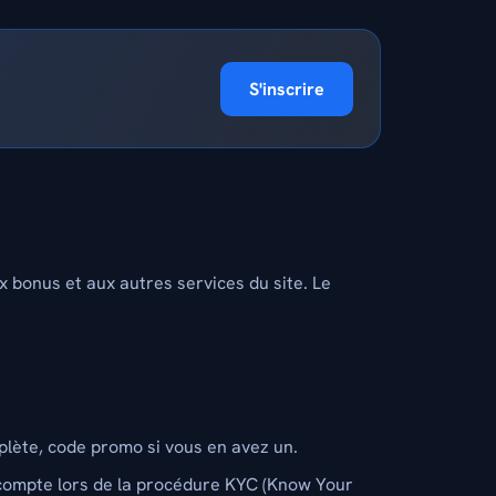
S'inscrire
x bonus et aux autres services du site. Le
lète, code promo si vous en avez un.
e compte lors de la procédure KYC (Know Your