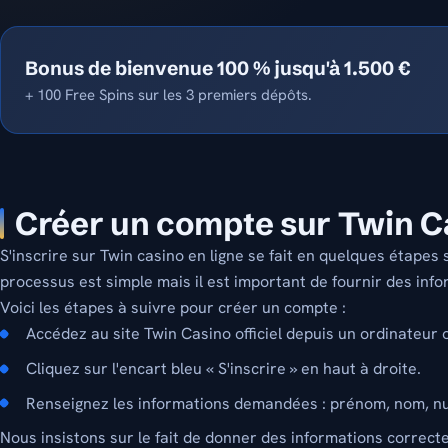
Bonus de bienvenue 100 % jusqu'à 1.500 €
+ 100 Free Spins sur les 3 premiers dépôts.
Créer un compte sur Twin Ca
S'inscrire sur Twin casino en ligne se fait en quelques étape
processus est simple mais il est important de fournir des inf
Voici les étapes à suivre pour créer un compte :
Accédez au site Twin Casino officiel depuis un ordinateur 
Cliquez sur l'encart bleu « S'inscrire » en haut à droite.
Renseignez les informations demandées : prénom, nom, nu
Nous insistons sur le fait de donner des informations correct