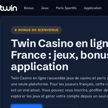
Bonus
Jeux
Paris Sportifs
Application
★ BONUS DE BIENVENUE
Twin Casino en lig
France : jeux, bonu
application
Twin Casino en ligne rassemble jeux de casino et paris s
une seule plateforme. Pour les joueurs français, cette
est un vrai atout. Vous pouvez vous inscrire, profiter d
explorer les jeux et gérer votre compte depuis un seul 