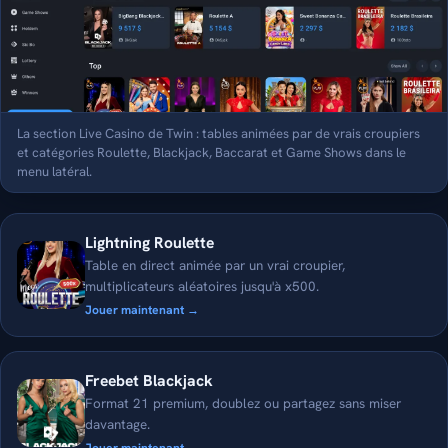
La section Live Casino de Twin : tables animées par de vrais croupiers
et catégories Roulette, Blackjack, Baccarat et Game Shows dans le
menu latéral.
Lightning Roulette
Table en direct animée par un vrai croupier,
multiplicateurs aléatoires jusqu'à x500.
Jouer maintenant →
Freebet Blackjack
Format 21 premium, doublez ou partagez sans miser
davantage.