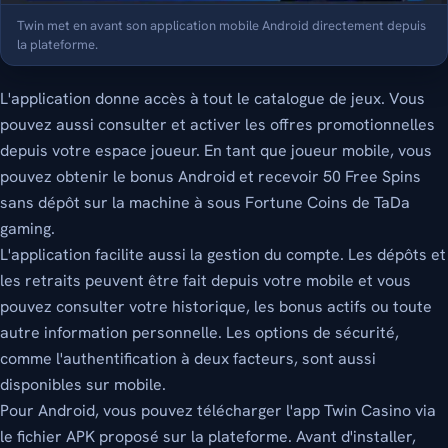
Twin met en avant son application mobile Android directement depuis
la plateforme.
L'application donne accès à tout le catalogue de jeux. Vous
pouvez aussi consulter et activer les offres promotionnelles
depuis votre espace joueur. En tant que joueur mobile, vous
pouvez obtenir le bonus Android et recevoir 50 Free Spins
sans dépôt sur la machine à sous Fortune Coins de TaDa
gaming.
L'application facilite aussi la gestion du compte. Les dépôts et
les retraits peuvent être fait depuis votre mobile et vous
pouvez consulter votre historique, les bonus actifs ou toute
autre information personnelle. Les options de sécurité,
comme l'authentification à deux facteurs, sont aussi
disponibles sur mobile.
Pour Android, vous pouvez télécharger l'app Twin Casino via
le fichier APK proposé sur la plateforme. Avant d'installer,