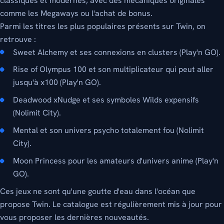
classiques et modernes, avec des mécaniques originales
comme les Megaways ou l'achat de bonus.
Parmi les titres les plus populaires présents sur Twin, on
retrouve :
Sweet Alchemy et ses connexions en clusters (Play'n GO).
Rise of Olympus 100 et son multiplicateur qui peut aller
jusqu'à x100 (Play'n GO).
Deadwood xNudge et ses symboles Wilds expensifs
(Nolimit City).
Mental et son univers psycho totalement fou (Nolimit
City).
Moon Princess pour les amateurs d'univers anime (Play'n
GO).
Ces jeux ne sont qu'une goutte d'eau dans l'océan que
propose Twin. Le catalogue est régulièrement mis à jour pour
vous proposer les dernières nouveautés.