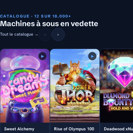
CATALOGUE · 12 SUR 18.000+
Machines à sous en vedette
‹
›
Tout le catalogue →
▶
▶
Sweet Alchemy
Rise of Olympus 100
Deadwood xN