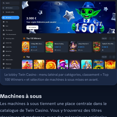
Le lobby Twin Casino : menu latéral par catégories, classement « Top
100 Winners » et sélection de machines à sous mises en avant.
Machines à sous
Les machines à sous tiennent une place centrale dans le
catalogue de Twin Casino. Vous y trouverez des titres