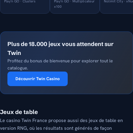
Play'n GO · Clusters
Play'n GO · Multiplicateur
Nolimit City · xN
x100
Plus de 18.000 jeux vous attendent sur
Twin
Profitez du bonus de bienvenue pour explorer tout le
catalogue.
Découvrir Twin Casino
Jeux de table
Le casino Twin France propose aussi des jeux de table en
version RNG, où les résultats sont générés de façon