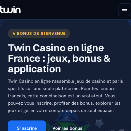
Bonus
★ BONUS DE BIENVENUE
Twin Casino en ligne
Jeux
France : jeux, bonus &
Paris Sportifs
application
Application
Twin Casino en ligne rassemble jeux de casino et paris
sportifs sur une seule plateforme. Pour les joueurs
français, cette combinaison est un vrai atout. Vous
Paiements
pouvez vous inscrire, profiter des bonus, explorer les
jeux et gérer votre compte depuis un seul espace.
FAQ
S'inscrire
Voir les bonus