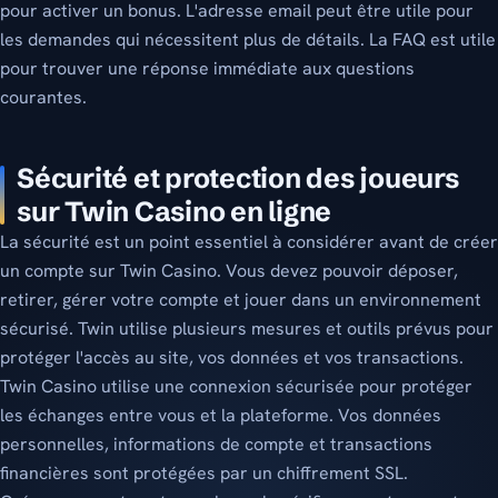
pour activer un bonus. L'adresse email peut être utile pour
les demandes qui nécessitent plus de détails. La FAQ est utile
pour trouver une réponse immédiate aux questions
courantes.
Sécurité et protection des joueurs
sur Twin Casino en ligne
La sécurité est un point essentiel à considérer avant de créer
un compte sur Twin Casino. Vous devez pouvoir déposer,
retirer, gérer votre compte et jouer dans un environnement
sécurisé. Twin utilise plusieurs mesures et outils prévus pour
protéger l'accès au site, vos données et vos transactions.
Twin Casino utilise une connexion sécurisée pour protéger
les échanges entre vous et la plateforme. Vos données
personnelles, informations de compte et transactions
financières sont protégées par un chiffrement SSL.