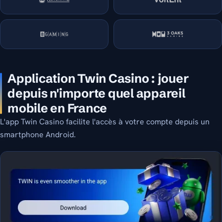
Application Twin Casino : jouer
depuis n'importe quel appareil
mobile en France
L'app Twin Casino facilite l'accès à votre compte depuis un
smartphone Android.