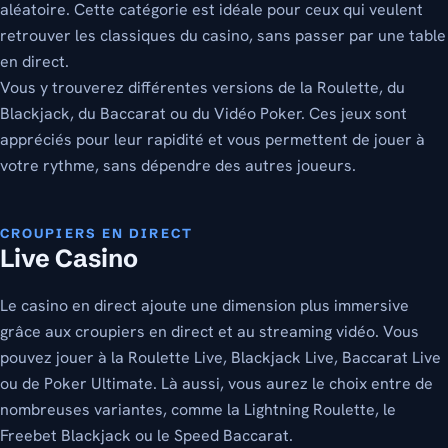
aléatoire. Cette catégorie est idéale pour ceux qui veulent
retrouver les classiques du casino, sans passer par une table
en direct.
Vous y trouverez différentes versions de la Roulette, du
Blackjack, du Baccarat ou du Vidéo Poker. Ces jeux sont
appréciés pour leur rapidité et vous permettent de jouer à
votre rythme, sans dépendre des autres joueurs.
CROUPIERS EN DIRECT
Live Casino
Le casino en direct ajoute une dimension plus immersive
grâce aux croupiers en direct et au streaming vidéo. Vous
pouvez jouer à la Roulette Live, Blackjack Live, Baccarat Live
ou de Poker Ultimate. Là aussi, vous aurez le choix entre de
nombreuses variantes, comme la Lightning Roulette, le
Freebet Blackjack ou le Speed Baccarat.