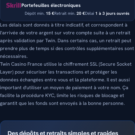
Portefeuilles électroniques
Dépôt min.
15 €
Retrait min.
20 €
Délai
1 à 3 jours ouvrés
Les délais sont donnés à titre indicatif, et correspondent à
l'arrivée de votre argent sur votre compte suite à un retrait
après validation par Twin. Dans certains cas, un retrait peut
prendre plus de temps si des contrôles supplémentaires sont
nécessaires.
Twin Casino France utilise le chiffrement SSL (Secure Socket
Layer) pour sécuriser les transactions et protéger les
données échangées entre vous et la plateforme. Il est aussi
important d'utiliser un moyen de paiement à votre nom. Ça
facilite la procédure KYC, limite les risques de blocage et
garantit que les fonds sont envoyés à la bonne personne.
Des dépôts et retraits simples et rapides