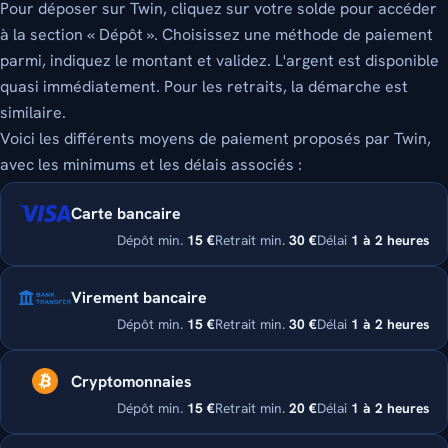
Pour déposer sur Twin, cliquez sur votre solde pour accéder
à la section « Dépôt ». Choisissez une méthode de paiement
parmi, indiquez le montant et validez. L'argent est disponible
quasi immédiatement. Pour les retraits, la démarche est
similaire.
Voici les différents moyens de paiement proposés par Twin,
avec les minimums et les délais associés :
Carte bancaire
Dépôt min.
15 €
Retrait min.
30 €
Délai
1 à 2 heures
Virement bancaire
Dépôt min.
15 €
Retrait min.
30 €
Délai
1 à 2 heures
Cryptomonnaies
Dépôt min.
15 €
Retrait min.
20 €
Délai
1 à 2 heures