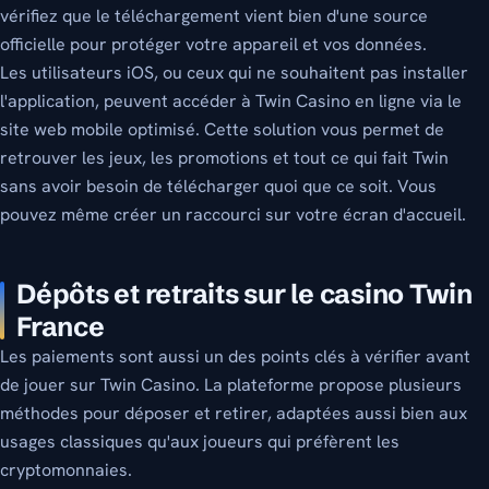
vérifiez que le téléchargement vient bien d'une source
officielle pour protéger votre appareil et vos données.
Les utilisateurs iOS, ou ceux qui ne souhaitent pas installer
l'application, peuvent accéder à Twin Casino en ligne via le
site web mobile optimisé. Cette solution vous permet de
retrouver les jeux, les promotions et tout ce qui fait Twin
sans avoir besoin de télécharger quoi que ce soit. Vous
pouvez même créer un raccourci sur votre écran d'accueil.
Dépôts et retraits sur le casino Twin
France
Les paiements sont aussi un des points clés à vérifier avant
de jouer sur Twin Casino. La plateforme propose plusieurs
méthodes pour déposer et retirer, adaptées aussi bien aux
usages classiques qu'aux joueurs qui préfèrent les
cryptomonnaies.