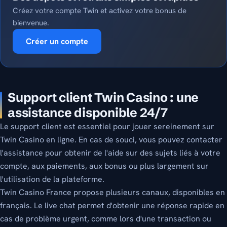
Créez votre compte Twin et activez votre bonus de
bienvenue.
Créer un compte
Support client Twin Casino : une
assistance disponible 24/7
Le support client est essentiel pour jouer sereinement sur
Twin Casino en ligne. En cas de souci, vous pouvez contacter
l'assistance pour obtenir de l'aide sur des sujets liés à votre
compte, aux paiements, aux bonus ou plus largement sur
l'utilisation de la plateforme.
Twin Casino France propose plusieurs canaux, disponibles en
français. Le live chat permet d'obtenir une réponse rapide en
cas de problème urgent, comme lors d'une transaction ou