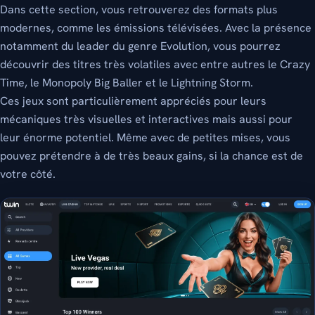
Dans cette section, vous retrouverez des formats plus
modernes, comme les émissions télévisées. Avec la présence
notamment du leader du genre Evolution, vous pourrez
découvrir des titres très volatiles avec entre autres le Crazy
Time, le Monopoly Big Baller et le Lightning Storm.
Ces jeux sont particulièrement appréciés pour leurs
mécaniques très visuelles et interactives mais aussi pour
leur énorme potentiel. Même avec de petites mises, vous
pouvez prétendre à de très beaux gains, si la chance est de
votre côté.