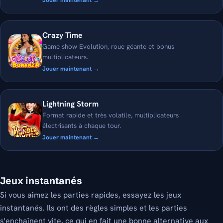
Jouer maintenant →
Crazy Time
Game show Evolution, roue géante et bonus
multiplicateurs.
Jouer maintenant →
Lightning Storm
Format rapide et très volatile, multiplicateurs
électrisants à chaque tour.
Jouer maintenant →
Jeux instantanés
Si vous aimez les parties rapides, essayez les jeux
instantanés. Ils ont des règles simples et les parties
s'enchaînent vite, ce qui en fait une bonne alternative aux