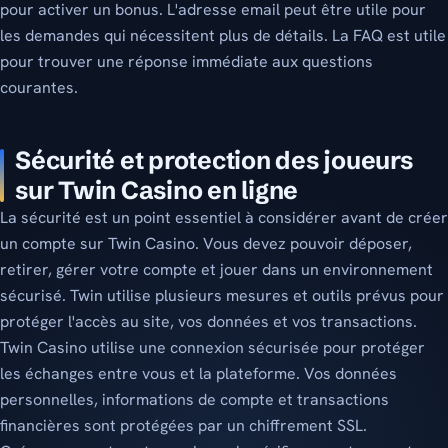
pour activer un bonus. L'adresse email peut être utile pour
les demandes qui nécessitent plus de détails. La FAQ est utile
pour trouver une réponse immédiate aux questions
courantes.
Sécurité et protection des joueurs
sur Twin Casino en ligne
La sécurité est un point essentiel à considérer avant de créer
un compte sur Twin Casino. Vous devez pouvoir déposer,
retirer, gérer votre compte et jouer dans un environnement
sécurisé. Twin utilise plusieurs mesures et outils prévus pour
protéger l'accès au site, vos données et vos transactions.
Twin Casino utilise une connexion sécurisée pour protéger
les échanges entre vous et la plateforme. Vos données
personnelles, informations de compte et transactions
financières sont protégées par un chiffrement SSL.