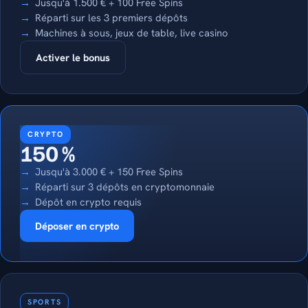
Jusqu'à
1.500 €
+ 100 Free Spins
Réparti sur les 3 premiers dépôts
Machines à sous, jeux de table, live casino
Activer le bonus
CRYPTO
150 %
Jusqu'à
3.000 €
+ 150 Free Spins
Réparti sur 3 dépôts en cryptomonnaie
Dépôt en crypto requis
Déposer en crypto
SPORTS