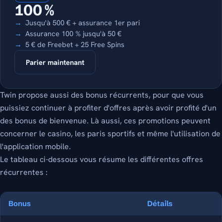
100 %
Jusqu'à
500 €
+ assurance 1er pari
Assurance 100 % jusqu'à
50 €
5 €
de Freebet + 25 Free Spins
Parier maintenant
Twin propose aussi des bonus récurrents, pour que vous
puissiez continuer à profiter d'offres après avoir profité d'un
des bonus de bienvenue. Là aussi, ces promotions peuvent
concerner le casino, les paris sportifs et même l'utilisation de
l'application mobile.
Le tableau ci-dessous vous résume les différentes offres
récurrentes :
Bonus
Détails