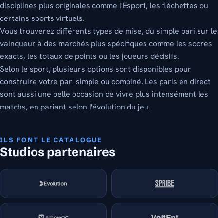
disciplines plus originales comme l'Esport, les fléchettes ou
certains sports virtuels.
Vous trouverez différents types de mise, du simple pari sur le
vainqueur à des marchés plus spécifiques comme les scores
exacts, les totaux de points ou les joueurs décisifs.
Selon le sport, plusieurs options sont disponibles pour
construire votre pari simple ou combiné. Les paris en direct
sont aussi une belle occasion de vivre plus intensément les
matchs, en pariant selon l'évolution du jeu.
ILS FONT LE CATALOGUE
Studios partenaires