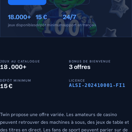
S'inscrire
18.000+
15 €
24/7
jeux disponibles
dépôt minimum
support en français
JEUX AU CATALOGUE
BONUS DE BIENVENUE
18.000+
3 offres
DÉPÔT MINIMUM
LICENCE
15 €
ALSI-202410001-FI1
Twin propose une offre variée. Les amateurs de casino
peuvent retrouver des machines à sous, des jeux de table et
des titres en direct. Les fans de sport peuvent parier sur de