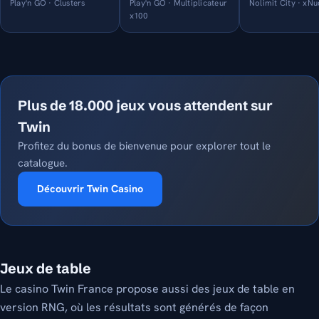
Play'n GO · Clusters
Play'n GO · Multiplicateur
Nolimit City · xN
x100
Plus de 18.000 jeux vous attendent sur
Twin
Profitez du bonus de bienvenue pour explorer tout le
catalogue.
Découvrir Twin Casino
Jeux de table
Le casino Twin France propose aussi des jeux de table en
version RNG, où les résultats sont générés de façon