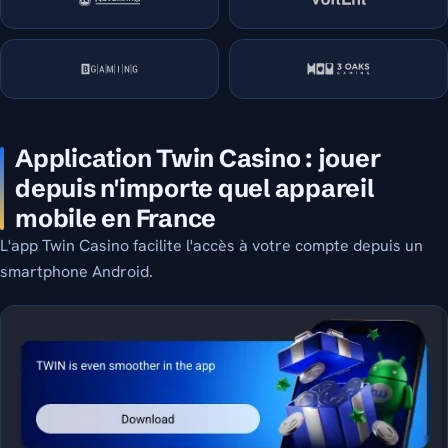
Application Twin Casino : jouer
depuis n'importe quel appareil
mobile en France
L'app Twin Casino facilite l'accès à votre compte depuis un
smartphone Android.