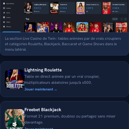
La section Live Casino de Twin : tables animées par de vrais croupiers
et catégories Roulette, Blackjack, Baccarat et Game Shows dans le
menu latéral.
Lightning Roulette
Table en direct animée par un vrai croupier,
multiplicateurs aléatoires jusqu'à x500.
Jouer maintenant →
Freebet Blackjack
Format 21 premium, doublez ou partagez sans miser
davantage.