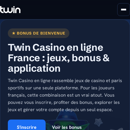
Bonus
★ BONUS DE BIENVENUE
Twin Casino en ligne
Jeux
France : jeux, bonus &
Paris Sportifs
application
Application
Twin Casino en ligne rassemble jeux de casino et paris
sportifs sur une seule plateforme. Pour les joueurs
français, cette combinaison est un vrai atout. Vous
Paiements
pouvez vous inscrire, profiter des bonus, explorer les
jeux et gérer votre compte depuis un seul espace.
FAQ
S'inscrire
Voir les bonus