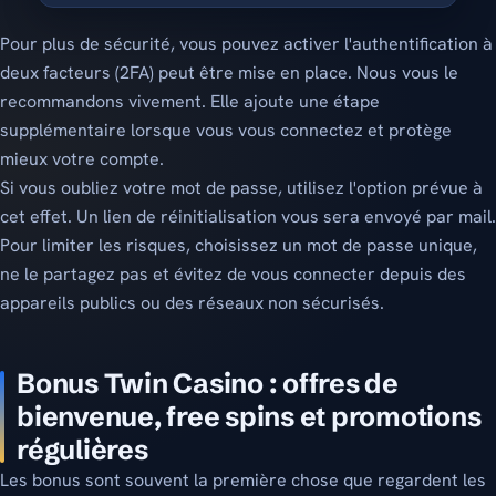
Pour plus de sécurité, vous pouvez activer l'authentification à
deux facteurs (2FA) peut être mise en place. Nous vous le
recommandons vivement. Elle ajoute une étape
supplémentaire lorsque vous vous connectez et protège
mieux votre compte.
Si vous oubliez votre mot de passe, utilisez l'option prévue à
cet effet. Un lien de réinitialisation vous sera envoyé par mail.
Pour limiter les risques, choisissez un mot de passe unique,
ne le partagez pas et évitez de vous connecter depuis des
appareils publics ou des réseaux non sécurisés.
Bonus Twin Casino : offres de
bienvenue, free spins et promotions
régulières
Les bonus sont souvent la première chose que regardent les