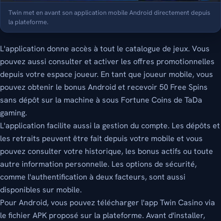
Twin met en avant son application mobile Android directement depuis
la plateforme.
L'application donne accès à tout le catalogue de jeux. Vous
pouvez aussi consulter et activer les offres promotionnelles
depuis votre espace joueur. En tant que joueur mobile, vous
pouvez obtenir le bonus Android et recevoir 50 Free Spins
sans dépôt sur la machine à sous Fortune Coins de TaDa
gaming.
L'application facilite aussi la gestion du compte. Les dépôts et
les retraits peuvent être fait depuis votre mobile et vous
pouvez consulter votre historique, les bonus actifs ou toute
autre information personnelle. Les options de sécurité,
comme l'authentification à deux facteurs, sont aussi
disponibles sur mobile.
Pour Android, vous pouvez télécharger l'app Twin Casino via
le fichier APK proposé sur la plateforme. Avant d'installer,