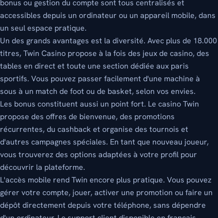
bonus ou gestion du compte sont tous centralisés et
accessibles depuis un ordinateur ou un appareil mobile, dans
un seul espace pratique.
Un des grands avantages est la diversité. Avec plus de 18.000
titres, Twin Casino propose à la fois des jeux de casino, des
tables en direct et toute une section dédiée aux paris
sportifs. Vous pouvez passer facilement d'une machine à
sous à un match de foot ou de basket, selon vos envies.
Les bonus constituent aussi un point fort. Le casino Twin
propose des offres de bienvenue, des promotions
récurrentes, du cashback et organise des tournois et
d'autres campagnes spéciales. En tant que nouveau joueur,
vous trouverez des options adaptées à votre profil pour
découvrir la plateforme.
L'accès mobile rend Twin encore plus pratique. Vous pouvez
gérer votre compte, jouer, activer une promotion ou faire un
dépôt directement depuis votre téléphone, sans dépendre
d'un ordinateur. Le support client disponible en français