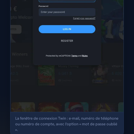
La fenêtre de connexion Twin : e-mail, numéro de téléphone
ou numéro de compte, avec l'option « mot de passe oublié
».