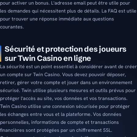
pour activer un bonus. L'adresse email peut être utile pour
les demandes qui nécessitent plus de détails. La FAQ est utile
pour trouver une réponse immédiate aux questions
courantes.
Sécurité et protection des joueurs
sur Twin Casino en ligne
La sécurité est un point essentiel à considérer avant de créer
un compte sur Twin Casino. Vous devez pouvoir déposer,
retirer, gérer votre compte et jouer dans un environnement
sécurisé. Twin utilise plusieurs mesures et outils prévus pour
protéger l'accès au site, vos données et vos transactions.
Twin Casino utilise une connexion sécurisée pour protéger
les échanges entre vous et la plateforme. Vos données
personnelles, informations de compte et transactions
financières sont protégées par un chiffrement SSL.