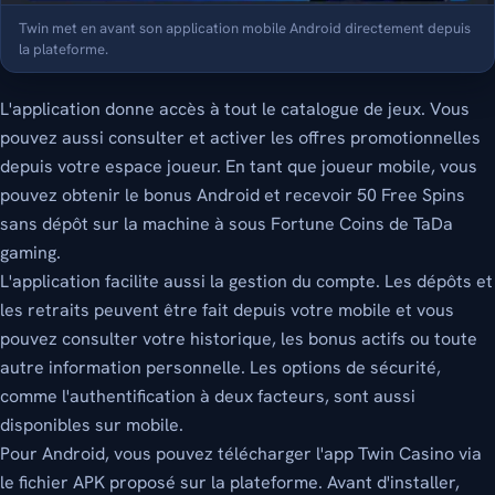
Twin met en avant son application mobile Android directement depuis
la plateforme.
L'application donne accès à tout le catalogue de jeux. Vous
pouvez aussi consulter et activer les offres promotionnelles
depuis votre espace joueur. En tant que joueur mobile, vous
pouvez obtenir le bonus Android et recevoir 50 Free Spins
sans dépôt sur la machine à sous Fortune Coins de TaDa
gaming.
L'application facilite aussi la gestion du compte. Les dépôts et
les retraits peuvent être fait depuis votre mobile et vous
pouvez consulter votre historique, les bonus actifs ou toute
autre information personnelle. Les options de sécurité,
comme l'authentification à deux facteurs, sont aussi
disponibles sur mobile.
Pour Android, vous pouvez télécharger l'app Twin Casino via
le fichier APK proposé sur la plateforme. Avant d'installer,