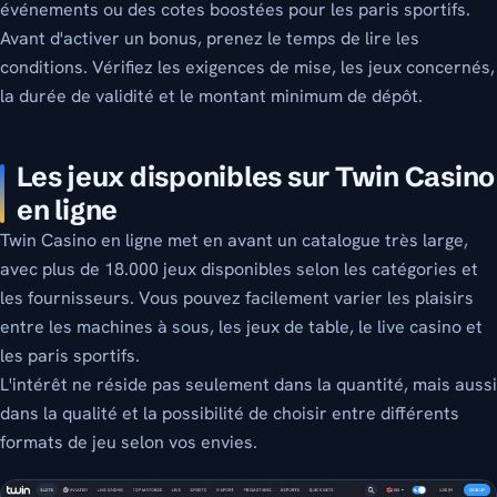
événements ou des cotes boostées pour les paris sportifs.
Avant d'activer un bonus, prenez le temps de lire les
conditions. Vérifiez les exigences de mise, les jeux concernés,
la durée de validité et le montant minimum de dépôt.
Les jeux disponibles sur Twin Casino
en ligne
Twin Casino en ligne met en avant un catalogue très large,
avec plus de 18.000 jeux disponibles selon les catégories et
les fournisseurs. Vous pouvez facilement varier les plaisirs
entre les machines à sous, les jeux de table, le live casino et
les paris sportifs.
L'intérêt ne réside pas seulement dans la quantité, mais aussi
dans la qualité et la possibilité de choisir entre différents
formats de jeu selon vos envies.