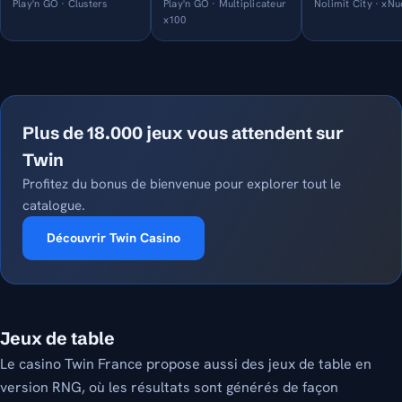
Play'n GO · Clusters
Play'n GO · Multiplicateur
Nolimit City · xN
x100
Plus de 18.000 jeux vous attendent sur
Twin
Profitez du bonus de bienvenue pour explorer tout le
catalogue.
Découvrir Twin Casino
Jeux de table
Le casino Twin France propose aussi des jeux de table en
version RNG, où les résultats sont générés de façon