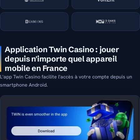
Application Twin Casino : jouer
depuis n'importe quel appareil
mobile en France
L'app Twin Casino facilite l'accès à votre compte depuis un
smartphone Android.