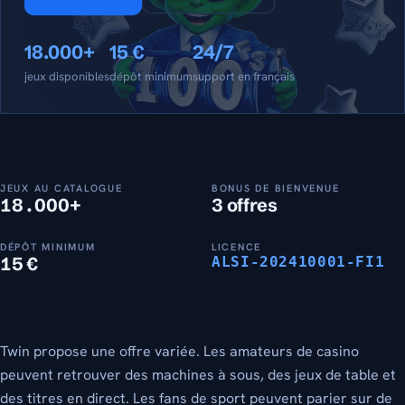
S'inscrire
18.000+
15 €
24/7
jeux disponibles
dépôt minimum
support en français
JEUX AU CATALOGUE
BONUS DE BIENVENUE
18.000+
3 offres
DÉPÔT MINIMUM
LICENCE
15 €
ALSI-202410001-FI1
Twin propose une offre variée. Les amateurs de casino
peuvent retrouver des machines à sous, des jeux de table et
des titres en direct. Les fans de sport peuvent parier sur de