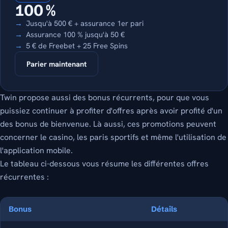
100 %
Jusqu'à
500 €
+ assurance 1er pari
Assurance 100 % jusqu'à
50 €
5 €
de Freebet + 25 Free Spins
Parier maintenant
Twin propose aussi des bonus récurrents, pour que vous
puissiez continuer à profiter d'offres après avoir profité d'un
des bonus de bienvenue. Là aussi, ces promotions peuvent
concerner le casino, les paris sportifs et même l'utilisation de
l'application mobile.
Le tableau ci-dessous vous résume les différentes offres
récurrentes :
Bonus
Détails