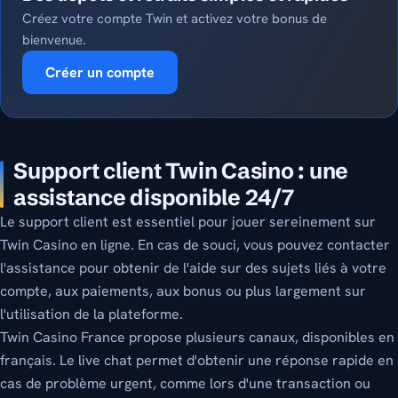
Créez votre compte Twin et activez votre bonus de
bienvenue.
Créer un compte
Support client Twin Casino : une
assistance disponible 24/7
Le support client est essentiel pour jouer sereinement sur
Twin Casino en ligne. En cas de souci, vous pouvez contacter
l'assistance pour obtenir de l'aide sur des sujets liés à votre
compte, aux paiements, aux bonus ou plus largement sur
l'utilisation de la plateforme.
Twin Casino France propose plusieurs canaux, disponibles en
français. Le live chat permet d'obtenir une réponse rapide en
cas de problème urgent, comme lors d'une transaction ou