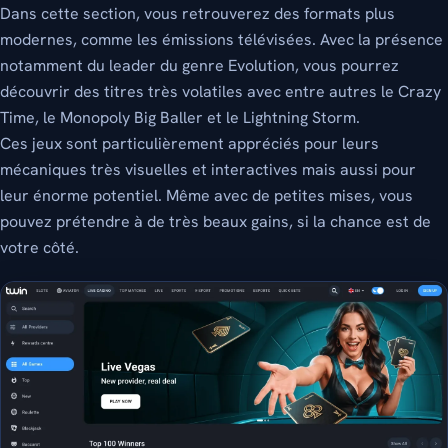
Dans cette section, vous retrouverez des formats plus
modernes, comme les émissions télévisées. Avec la présence
notamment du leader du genre Evolution, vous pourrez
découvrir des titres très volatiles avec entre autres le Crazy
Time, le Monopoly Big Baller et le Lightning Storm.
Ces jeux sont particulièrement appréciés pour leurs
mécaniques très visuelles et interactives mais aussi pour
leur énorme potentiel. Même avec de petites mises, vous
pouvez prétendre à de très beaux gains, si la chance est de
votre côté.