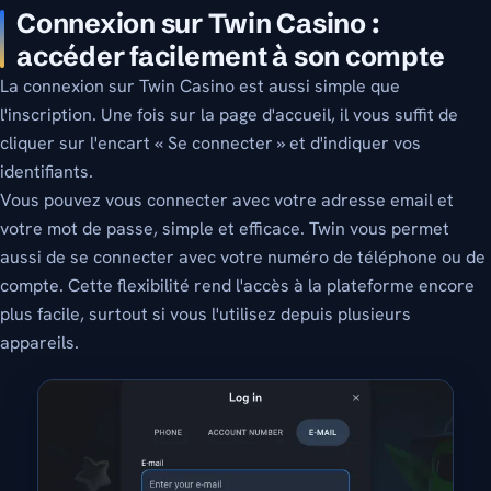
Connexion sur Twin Casino :
accéder facilement à son compte
La connexion sur Twin Casino est aussi simple que
l'inscription. Une fois sur la page d'accueil, il vous suffit de
cliquer sur l'encart « Se connecter » et d'indiquer vos
identifiants.
Vous pouvez vous connecter avec votre adresse email et
votre mot de passe, simple et efficace. Twin vous permet
aussi de se connecter avec votre numéro de téléphone ou de
compte. Cette flexibilité rend l'accès à la plateforme encore
plus facile, surtout si vous l'utilisez depuis plusieurs
appareils.