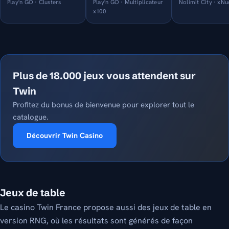
Play'n GO · Clusters
Play'n GO · Multiplicateur
Nolimit City · xN
x100
Plus de 18.000 jeux vous attendent sur
Twin
Profitez du bonus de bienvenue pour explorer tout le
catalogue.
Découvrir Twin Casino
Jeux de table
Le casino Twin France propose aussi des jeux de table en
version RNG, où les résultats sont générés de façon