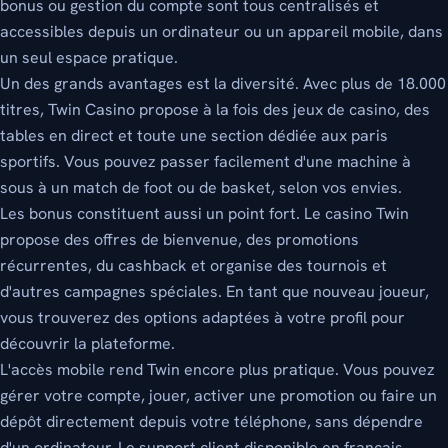
bonus ou gestion du compte sont tous centralisés et
accessibles depuis un ordinateur ou un appareil mobile, dans
un seul espace pratique.
Un des grands avantages est la diversité. Avec plus de 18.000
titres, Twin Casino propose à la fois des jeux de casino, des
tables en direct et toute une section dédiée aux paris
sportifs. Vous pouvez passer facilement d'une machine à
sous à un match de foot ou de basket, selon vos envies.
Les bonus constituent aussi un point fort. Le casino Twin
propose des offres de bienvenue, des promotions
récurrentes, du cashback et organise des tournois et
d'autres campagnes spéciales. En tant que nouveau joueur,
vous trouverez des options adaptées à votre profil pour
découvrir la plateforme.
L'accès mobile rend Twin encore plus pratique. Vous pouvez
gérer votre compte, jouer, activer une promotion ou faire un
dépôt directement depuis votre téléphone, sans dépendre
d'un ordinateur. Le support client disponible en français