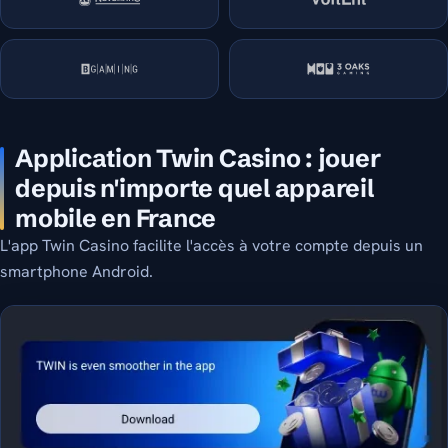
Application Twin Casino : jouer
depuis n'importe quel appareil
mobile en France
L'app Twin Casino facilite l'accès à votre compte depuis un
smartphone Android.