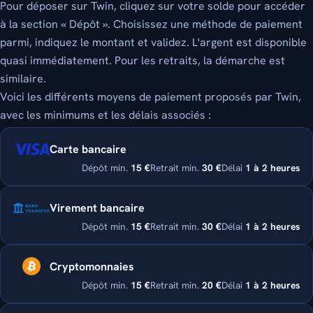
Pour déposer sur Twin, cliquez sur votre solde pour accéder
à la section « Dépôt ». Choisissez une méthode de paiement
parmi, indiquez le montant et validez. L'argent est disponible
quasi immédiatement. Pour les retraits, la démarche est
similaire.
Voici les différents moyens de paiement proposés par Twin,
avec les minimums et les délais associés :
Carte bancaire
Dépôt min.
15 €
Retrait min.
30 €
Délai
1 à 2 heures
Virement bancaire
Dépôt min.
15 €
Retrait min.
30 €
Délai
1 à 2 heures
Cryptomonnaies
Dépôt min.
15 €
Retrait min.
20 €
Délai
1 à 2 heures