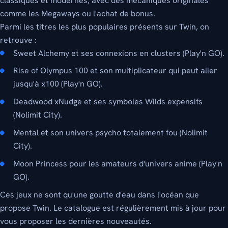
classiques et modernes, avec des mécaniques originales
comme les Megaways ou l'achat de bonus.
Parmi les titres les plus populaires présents sur Twin, on
retrouve :
Sweet Alchemy et ses connexions en clusters (Play'n GO).
Rise of Olympus 100 et son multiplicateur qui peut aller
jusqu'à x100 (Play'n GO).
Deadwood xNudge et ses symboles Wilds expensifs
(Nolimit City).
Mental et son univers psycho totalement fou (Nolimit
City).
Moon Princess pour les amateurs d'univers anime (Play'n
GO).
Ces jeux ne sont qu'une goutte d'eau dans l'océan que
propose Twin. Le catalogue est régulièrement mis à jour pour
vous proposer les dernières nouveautés.