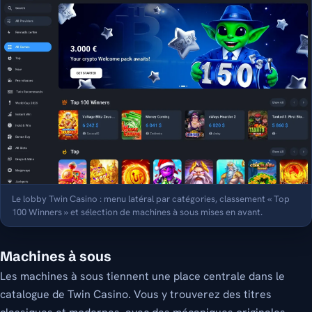
Le lobby Twin Casino : menu latéral par catégories, classement « Top
100 Winners » et sélection de machines à sous mises en avant.
Machines à sous
Les machines à sous tiennent une place centrale dans le
catalogue de Twin Casino. Vous y trouverez des titres