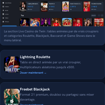
La section Live Casino de Twin : tables animées par de vrais croupiers
et catégories Roulette, Blackjack, Baccarat et Game Shows dans le
menu latéral.
Lightning Roulette
Table en direct animée par un vrai croupier,
multiplicateurs aléatoires jusqu'à x500.
Jouer maintenant →
Freebet Blackjack
Format 21 premium, doublez ou partagez sans miser
davantage.