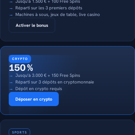
Jusqu'à
1.500 €
+ 100 Free Spins
Réparti sur les 3 premiers dépôts
Machines à sous, jeux de table, live casino
Activer le bonus
CRYPTO
150 %
Jusqu'à
3.000 €
+ 150 Free Spins
Réparti sur 3 dépôts en cryptomonnaie
Dépôt en crypto requis
Déposer en crypto
SPORTS