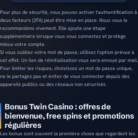
Pour plus de sécurité, vous pouvez activer l'authentification à
deux facteurs (2FA) peut être mise en place. Nous vous le
recommandons vivement. Elle ajoute une étape
supplémentaire lorsque vous vous connectez et protège
mieux votre compte.
Si vous oubliez votre mot de passe, utilisez l'option prévue à
cet effet. Un lien de réinitialisation vous sera envoyé par mail.
Pour limiter les risques, choisissez un mot de passe unique,
ne le partagez pas et évitez de vous connecter depuis des
appareils publics ou des réseaux non sécurisés.
Bonus Twin Casino : offres de
bienvenue, free spins et promotions
régulières
Les bonus sont souvent la première chose que regardent les