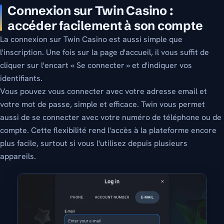
Connexion sur Twin Casino :
accéder facilement à son compte
La connexion sur Twin Casino est aussi simple que
l'inscription. Une fois sur la page d'accueil, il vous suffit de
cliquer sur l'encart « Se connecter » et d'indiquer vos
identifiants.
Vous pouvez vous connecter avec votre adresse email et
votre mot de passe, simple et efficace. Twin vous permet
aussi de se connecter avec votre numéro de téléphone ou de
compte. Cette flexibilité rend l'accès à la plateforme encore
plus facile, surtout si vous l'utilisez depuis plusieurs
appareils.