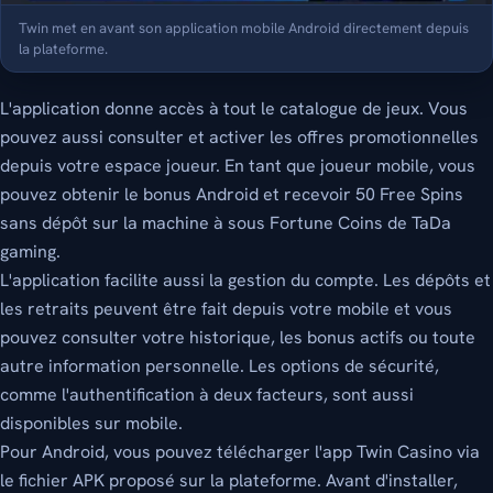
Twin met en avant son application mobile Android directement depuis
la plateforme.
L'application donne accès à tout le catalogue de jeux. Vous
pouvez aussi consulter et activer les offres promotionnelles
depuis votre espace joueur. En tant que joueur mobile, vous
pouvez obtenir le bonus Android et recevoir 50 Free Spins
sans dépôt sur la machine à sous Fortune Coins de TaDa
gaming.
L'application facilite aussi la gestion du compte. Les dépôts et
les retraits peuvent être fait depuis votre mobile et vous
pouvez consulter votre historique, les bonus actifs ou toute
autre information personnelle. Les options de sécurité,
comme l'authentification à deux facteurs, sont aussi
disponibles sur mobile.
Pour Android, vous pouvez télécharger l'app Twin Casino via
le fichier APK proposé sur la plateforme. Avant d'installer,