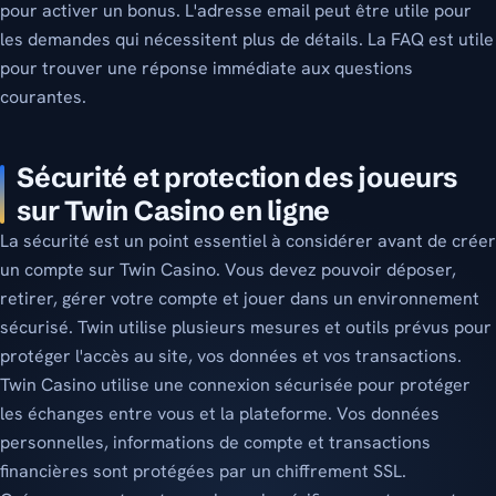
pour activer un bonus. L'adresse email peut être utile pour
les demandes qui nécessitent plus de détails. La FAQ est utile
pour trouver une réponse immédiate aux questions
courantes.
Sécurité et protection des joueurs
sur Twin Casino en ligne
La sécurité est un point essentiel à considérer avant de créer
un compte sur Twin Casino. Vous devez pouvoir déposer,
retirer, gérer votre compte et jouer dans un environnement
sécurisé. Twin utilise plusieurs mesures et outils prévus pour
protéger l'accès au site, vos données et vos transactions.
Twin Casino utilise une connexion sécurisée pour protéger
les échanges entre vous et la plateforme. Vos données
personnelles, informations de compte et transactions
financières sont protégées par un chiffrement SSL.