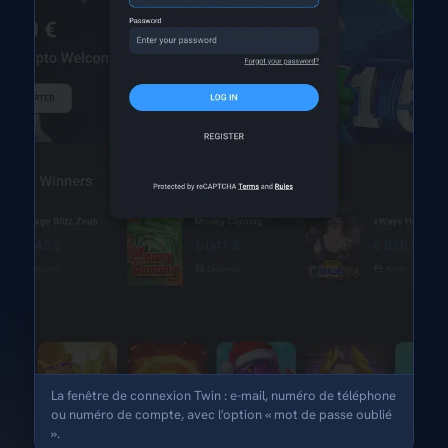
La fenêtre de connexion Twin : e-mail, numéro de téléphone
ou numéro de compte, avec l'option « mot de passe oublié
».