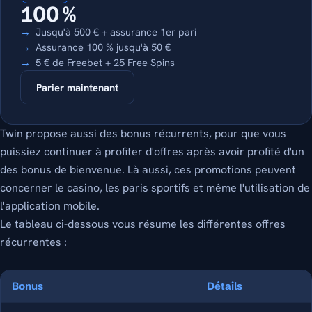
100 %
Jusqu'à
500 €
+ assurance 1er pari
Assurance 100 % jusqu'à
50 €
5 €
de Freebet + 25 Free Spins
Parier maintenant
Twin propose aussi des bonus récurrents, pour que vous
puissiez continuer à profiter d'offres après avoir profité d'un
des bonus de bienvenue. Là aussi, ces promotions peuvent
concerner le casino, les paris sportifs et même l'utilisation de
l'application mobile.
Le tableau ci-dessous vous résume les différentes offres
récurrentes :
Bonus
Détails