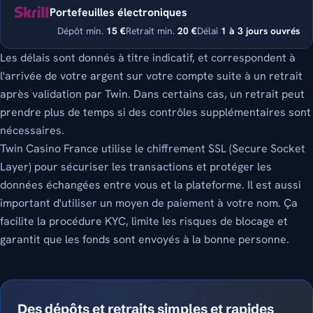
Portefeuilles électroniques
Dépôt min.
15 €
Retrait min.
20 €
Délai
1 à 3 jours ouvrés
Les délais sont donnés à titre indicatif, et correspondent à
l'arrivée de votre argent sur votre compte suite à un retrait
après validation par Twin. Dans certains cas, un retrait peut
prendre plus de temps si des contrôles supplémentaires sont
nécessaires.
Twin Casino France utilise le chiffrement SSL (Secure Socket
Layer) pour sécuriser les transactions et protéger les
données échangées entre vous et la plateforme. Il est aussi
important d'utiliser un moyen de paiement à votre nom. Ça
facilite la procédure KYC, limite les risques de blocage et
garantit que les fonds sont envoyés à la bonne personne.
Des dépôts et retraits simples et rapides