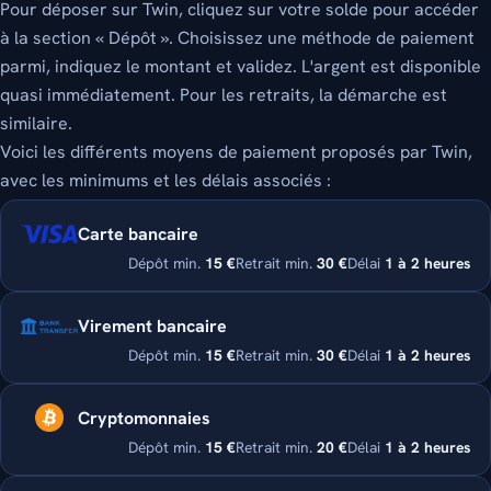
Pour déposer sur Twin, cliquez sur votre solde pour accéder
à la section « Dépôt ». Choisissez une méthode de paiement
parmi, indiquez le montant et validez. L'argent est disponible
quasi immédiatement. Pour les retraits, la démarche est
similaire.
Voici les différents moyens de paiement proposés par Twin,
avec les minimums et les délais associés :
Carte bancaire
Dépôt min.
15 €
Retrait min.
30 €
Délai
1 à 2 heures
Virement bancaire
Dépôt min.
15 €
Retrait min.
30 €
Délai
1 à 2 heures
Cryptomonnaies
Dépôt min.
15 €
Retrait min.
20 €
Délai
1 à 2 heures