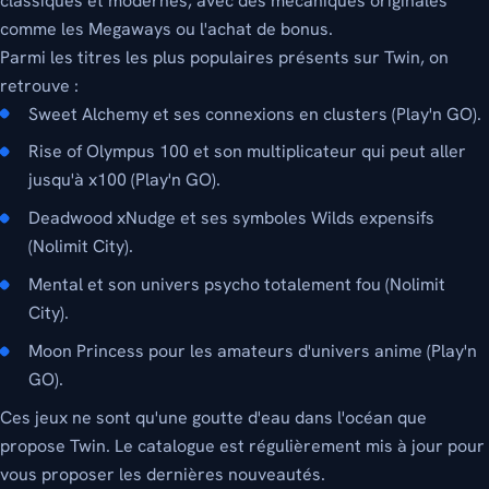
classiques et modernes, avec des mécaniques originales
comme les Megaways ou l'achat de bonus.
Parmi les titres les plus populaires présents sur Twin, on
retrouve :
Sweet Alchemy et ses connexions en clusters (Play'n GO).
Rise of Olympus 100 et son multiplicateur qui peut aller
jusqu'à x100 (Play'n GO).
Deadwood xNudge et ses symboles Wilds expensifs
(Nolimit City).
Mental et son univers psycho totalement fou (Nolimit
City).
Moon Princess pour les amateurs d'univers anime (Play'n
GO).
Ces jeux ne sont qu'une goutte d'eau dans l'océan que
propose Twin. Le catalogue est régulièrement mis à jour pour
vous proposer les dernières nouveautés.