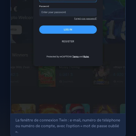
La fenêtre de connexion Twin : e-mail, numéro de téléphone
ou numéro de compte, avec l'option « mot de passe oublié
».