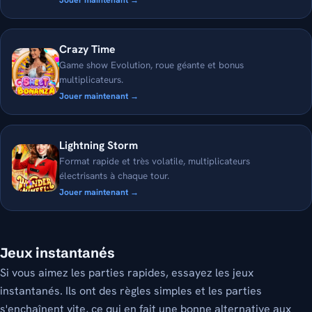
Jouer maintenant →
Crazy Time
Game show Evolution, roue géante et bonus
multiplicateurs.
Jouer maintenant →
Lightning Storm
Format rapide et très volatile, multiplicateurs
électrisants à chaque tour.
Jouer maintenant →
Jeux instantanés
Si vous aimez les parties rapides, essayez les jeux
instantanés. Ils ont des règles simples et les parties
s'enchaînent vite, ce qui en fait une bonne alternative aux