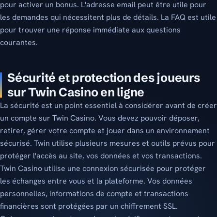
pour activer un bonus. L'adresse email peut être utile pour
les demandes qui nécessitent plus de détails. La FAQ est utile
pour trouver une réponse immédiate aux questions
courantes.
Sécurité et protection des joueurs
sur Twin Casino en ligne
La sécurité est un point essentiel à considérer avant de créer
un compte sur Twin Casino. Vous devez pouvoir déposer,
retirer, gérer votre compte et jouer dans un environnement
sécurisé. Twin utilise plusieurs mesures et outils prévus pour
protéger l'accès au site, vos données et vos transactions.
Twin Casino utilise une connexion sécurisée pour protéger
les échanges entre vous et la plateforme. Vos données
personnelles, informations de compte et transactions
financières sont protégées par un chiffrement SSL.