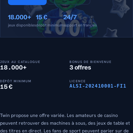
S'inscrire
18.000+
15 €
24/7
jeux disponibles
dépôt minimum
support en français
JEUX AU CATALOGUE
BONUS DE BIENVENUE
18.000+
3 offres
DÉPÔT MINIMUM
LICENCE
15 €
ALSI-202410001-FI1
Twin propose une offre variée. Les amateurs de casino
peuvent retrouver des machines à sous, des jeux de table et
des titres en direct. Les fans de sport peuvent parier sur de