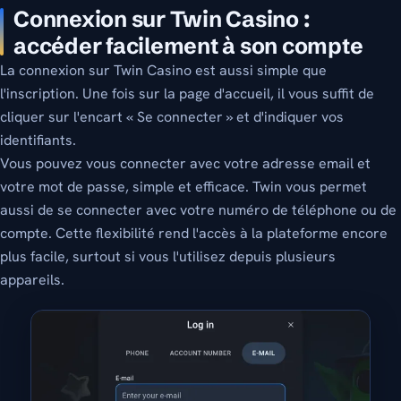
Connexion sur Twin Casino :
accéder facilement à son compte
La connexion sur Twin Casino est aussi simple que
l'inscription. Une fois sur la page d'accueil, il vous suffit de
cliquer sur l'encart « Se connecter » et d'indiquer vos
identifiants.
Vous pouvez vous connecter avec votre adresse email et
votre mot de passe, simple et efficace. Twin vous permet
aussi de se connecter avec votre numéro de téléphone ou de
compte. Cette flexibilité rend l'accès à la plateforme encore
plus facile, surtout si vous l'utilisez depuis plusieurs
appareils.