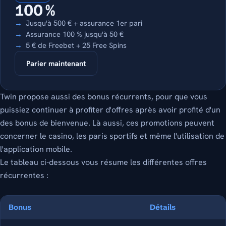
100 %
Jusqu'à
500 €
+ assurance 1er pari
Assurance 100 % jusqu'à
50 €
5 €
de Freebet + 25 Free Spins
Parier maintenant
Twin propose aussi des bonus récurrents, pour que vous
puissiez continuer à profiter d'offres après avoir profité d'un
des bonus de bienvenue. Là aussi, ces promotions peuvent
concerner le casino, les paris sportifs et même l'utilisation de
l'application mobile.
Le tableau ci-dessous vous résume les différentes offres
récurrentes :
Bonus
Détails