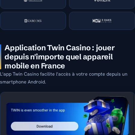
Application Twin Casino : jouer
depuis n'importe quel appareil
mobile en France
L'app Twin Casino facilite l'accès à votre compte depuis un
smartphone Android.