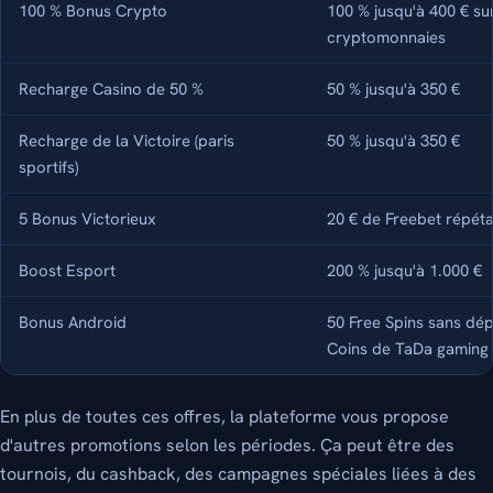
100 % Bonus Crypto
100 % jusqu'à
400 €
sur
cryptomonnaies
Recharge Casino de 50 %
50 % jusqu'à
350 €
Recharge de la Victoire (paris
50 % jusqu'à
350 €
sportifs)
5 Bonus Victorieux
20 €
de Freebet répétab
Boost Esport
200 % jusqu'à
1.000 €
Bonus Android
50 Free Spins sans dép
Coins de TaDa gaming
En plus de toutes ces offres, la plateforme vous propose
d'autres promotions selon les périodes. Ça peut être des
tournois, du cashback, des campagnes spéciales liées à des