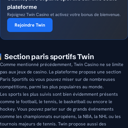
plateforme
Rejoignez Twin Casino et activez votre bonus de bienvenue.
Rejoindre Twin
Section paris sportifs Twin
Comme mentionné précédemment, Twin Casino ne se limite
pas aux jeux de casino. La plateforme propose une section
Paris Sportifs où vous pouvez miser sur de nombreuses
compétitions, parmi les plus populaires au monde.
Les sports les plus suivis sont bien évidemment présents
comme le football, le tennis, le basketball ou encore le
hockey. Vous pouvez parier sur de grands événements
comme les championnats européens, la NBA, la NHL ou les
tournois majeurs de tennis. Twin propose aussi des