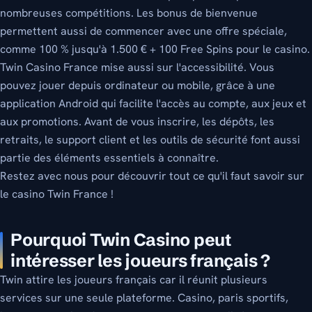
nombreuses compétitions. Les bonus de bienvenue
permettent aussi de commencer avec une offre spéciale,
comme 100 % jusqu'à
1.500 €
+ 100 Free Spins pour le casino.
Twin Casino France mise aussi sur l'accessibilité. Vous
pouvez jouer depuis ordinateur ou mobile, grâce à une
application Android qui facilite l'accès au compte, aux jeux et
aux promotions. Avant de vous inscrire, les dépôts, les
retraits, le support client et les outils de sécurité font aussi
partie des éléments essentiels à connaître.
Restez avec nous pour découvrir tout ce qu'il faut savoir sur
le casino Twin France !
Pourquoi Twin Casino peut
intéresser les joueurs français ?
Twin attire les joueurs français car il réunit plusieurs
services sur une seule plateforme. Casino, paris sportifs,