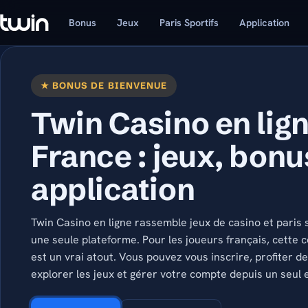
Bonus
Jeux
Paris Sportifs
Application
★ BONUS DE BIENVENUE
Twin Casino en lig
France : jeux, bonu
application
Twin Casino en ligne rassemble jeux de casino et paris s
une seule plateforme. Pour les joueurs français, cette
est un vrai atout. Vous pouvez vous inscrire, profiter d
explorer les jeux et gérer votre compte depuis un seul 