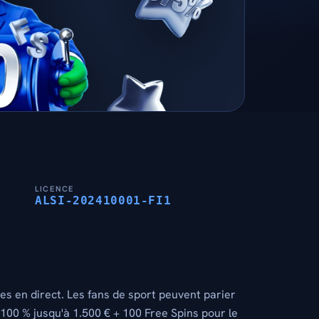
LICENCE
ALSI-202410001-FI1
es en direct. Les fans de sport peuvent parier
 100 % jusqu'à
1.500 €
+ 100 Free Spins pour le