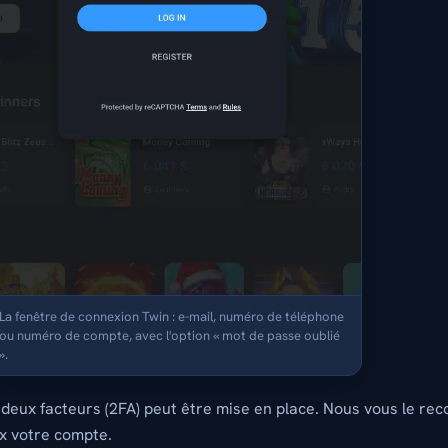
La fenêtre de connexion Twin : e-mail, numéro de téléphone
ou numéro de compte, avec l'option « mot de passe oublié
».
 à deux facteurs (2FA) peut être mise en place. Nous vous le 
x votre compte.