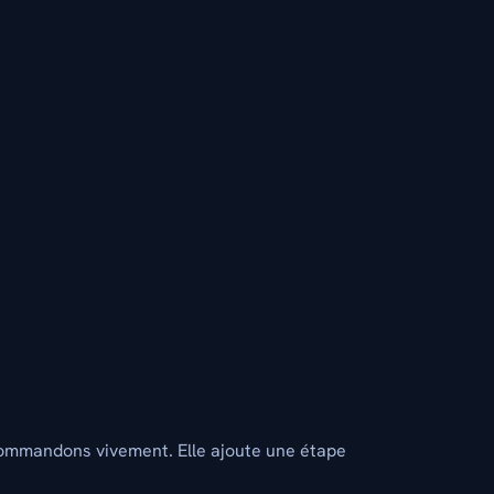
recommandons vivement. Elle ajoute une étape