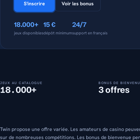
S'inscrire
Voir les bonus
18.000+
15 €
24/7
jeux disponibles
dépôt minimum
support en français
JEUX AU CATALOGUE
BONUS DE BIENVEN
18.000+
3 offres
Twin propose une offre variée. Les amateurs de casino peuvent
sur de nombreuses compétitions. Les bonus de bienvenue pe