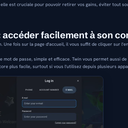
lle est cruciale pour pouvoir retirer vos gains, éviter tout s
: accéder facilement à son c
 Une fois sur la page d'accueil, il vous suffit de cliquer sur l'
e mot de passe, simple et efficace. Twin vous permet aussi d
ore plus facile, surtout si vous l'utilisez depuis plusieurs appa