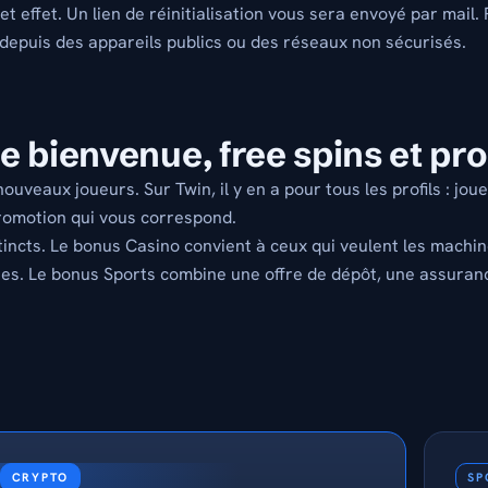
et effet. Un lien de réinitialisation vous sera envoyé par mail.
 depuis des appareils publics ou des réseaux non sécurisés.
e bienvenue, free spins et pr
uveaux joueurs. Sur Twin, il y en a pour tous les profils : j
romotion qui vous correspond.
cts. Le bonus Casino convient à ceux qui veulent les machines 
es. Le bonus Sports combine une offre de dépôt, une assuranc
CRYPTO
SP