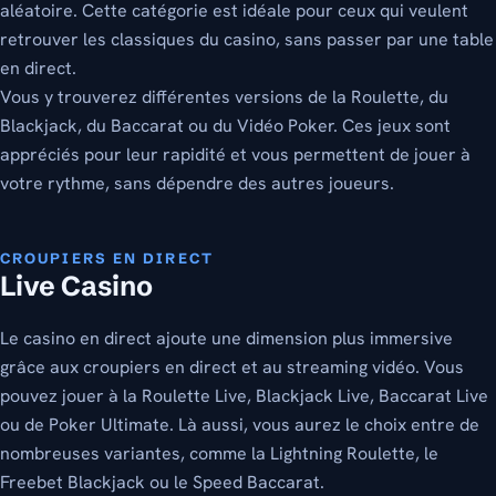
aléatoire. Cette catégorie est idéale pour ceux qui veulent
retrouver les classiques du casino, sans passer par une table
en direct.
Vous y trouverez différentes versions de la Roulette, du
Blackjack, du Baccarat ou du Vidéo Poker. Ces jeux sont
appréciés pour leur rapidité et vous permettent de jouer à
votre rythme, sans dépendre des autres joueurs.
CROUPIERS EN DIRECT
Live Casino
Le casino en direct ajoute une dimension plus immersive
grâce aux croupiers en direct et au streaming vidéo. Vous
pouvez jouer à la Roulette Live, Blackjack Live, Baccarat Live
ou de Poker Ultimate. Là aussi, vous aurez le choix entre de
nombreuses variantes, comme la Lightning Roulette, le
Freebet Blackjack ou le Speed Baccarat.