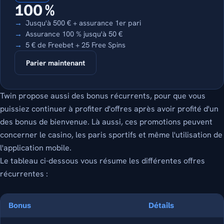
100 %
Jusqu'à
500 €
+ assurance 1er pari
Assurance 100 % jusqu'à
50 €
5 €
de Freebet + 25 Free Spins
Parier maintenant
Twin propose aussi des bonus récurrents, pour que vous
puissiez continuer à profiter d'offres après avoir profité d'un
des bonus de bienvenue. Là aussi, ces promotions peuvent
concerner le casino, les paris sportifs et même l'utilisation de
l'application mobile.
Le tableau ci-dessous vous résume les différentes offres
récurrentes :
Bonus
Détails