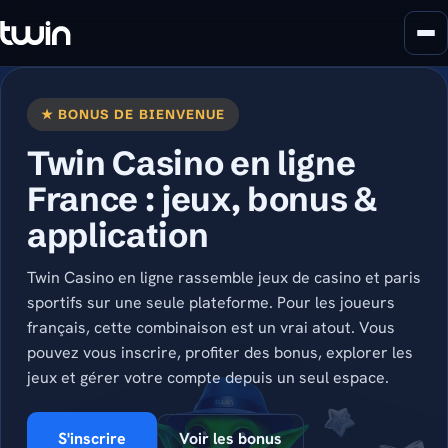
Bonus
★ BONUS DE BIENVENUE
Twin Casino en ligne
Jeux
France : jeux, bonus &
Paris Sportifs
application
Application
Twin Casino en ligne rassemble jeux de casino et paris
sportifs sur une seule plateforme. Pour les joueurs
français, cette combinaison est un vrai atout. Vous
Paiements
pouvez vous inscrire, profiter des bonus, explorer les
jeux et gérer votre compte depuis un seul espace.
FAQ
S'inscrire
Voir les bonus