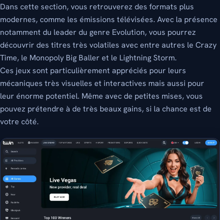
Dans cette section, vous retrouverez des formats plus
modernes, comme les émissions télévisées. Avec la présence
notamment du leader du genre Evolution, vous pourrez
découvrir des titres très volatiles avec entre autres le Crazy
Time, le Monopoly Big Baller et le Lightning Storm.
Ces jeux sont particulièrement appréciés pour leurs
mécaniques très visuelles et interactives mais aussi pour
leur énorme potentiel. Même avec de petites mises, vous
pouvez prétendre à de très beaux gains, si la chance est de
votre côté.