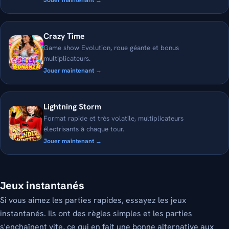
Jouer maintenant →
Crazy Time
Game show Evolution, roue géante et bonus
multiplicateurs.
Jouer maintenant →
Lightning Storm
Format rapide et très volatile, multiplicateurs
électrisants à chaque tour.
Jouer maintenant →
Jeux instantanés
Si vous aimez les parties rapides, essayez les jeux
instantanés. Ils ont des règles simples et les parties
s'enchaînent vite, ce qui en fait une bonne alternative aux