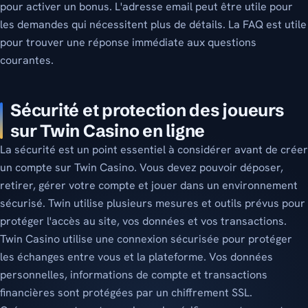
pour activer un bonus. L'adresse email peut être utile pour
les demandes qui nécessitent plus de détails. La FAQ est utile
pour trouver une réponse immédiate aux questions
courantes.
Sécurité et protection des joueurs
sur Twin Casino en ligne
La sécurité est un point essentiel à considérer avant de créer
un compte sur Twin Casino. Vous devez pouvoir déposer,
retirer, gérer votre compte et jouer dans un environnement
sécurisé. Twin utilise plusieurs mesures et outils prévus pour
protéger l'accès au site, vos données et vos transactions.
Twin Casino utilise une connexion sécurisée pour protéger
les échanges entre vous et la plateforme. Vos données
personnelles, informations de compte et transactions
financières sont protégées par un chiffrement SSL.