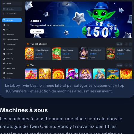
Le lobby Twin Casino : menu latéral par catégories, classement « Top
100 Winners » et sélection de machines à sous mises en avant.
Machines à sous
Les machines à sous tiennent une place centrale dans le
catalogue de Twin Casino. Vous y trouverez des titres