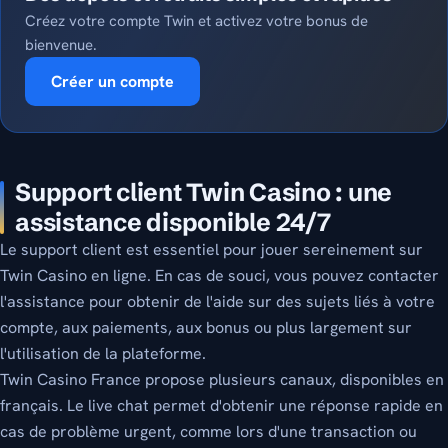
Créez votre compte Twin et activez votre bonus de
bienvenue.
Créer un compte
Support client Twin Casino : une
assistance disponible 24/7
Le support client est essentiel pour jouer sereinement sur
Twin Casino en ligne. En cas de souci, vous pouvez contacter
l'assistance pour obtenir de l'aide sur des sujets liés à votre
compte, aux paiements, aux bonus ou plus largement sur
l'utilisation de la plateforme.
Twin Casino France propose plusieurs canaux, disponibles en
français. Le live chat permet d'obtenir une réponse rapide en
cas de problème urgent, comme lors d'une transaction ou