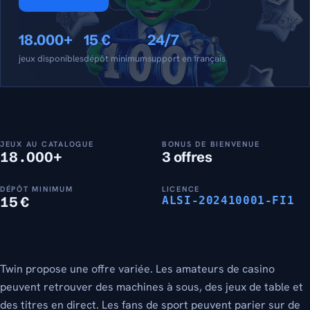
S'inscrire
18.000+
15 €
24/7
jeux disponibles
dépôt minimum
support en français
JEUX AU CATALOGUE
BONUS DE BIENVENUE
18.000+
3 offres
DÉPÔT MINIMUM
LICENCE
15 €
ALSI-202410001-FI1
Twin propose une offre variée. Les amateurs de casino
peuvent retrouver des machines à sous, des jeux de table et
des titres en direct. Les fans de sport peuvent parier sur de